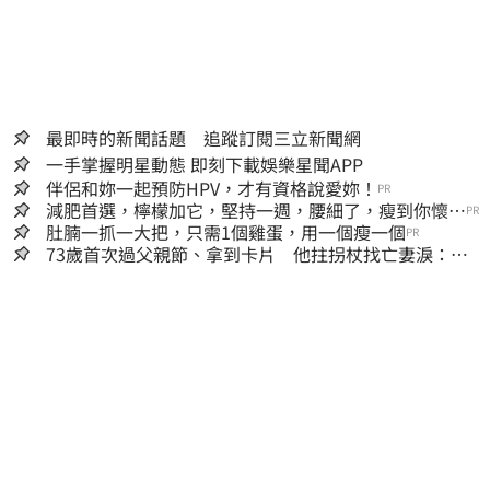
最即時的新聞話題 追蹤訂閱三立新聞網
一手掌握明星動態 即刻下載娛樂星聞APP
伴侶和妳一起預防HPV，才有資格說愛妳！
PR
減肥首選，檸檬加它，堅持一週，腰細了，瘦到你懷疑
PR
人生
肚腩一抓一大把，只需1個雞蛋，用一個瘦一個
PR
73歲首次過父親節、拿到卡片 他拄拐杖找亡妻淚：今
天好多人來幫我慶祝