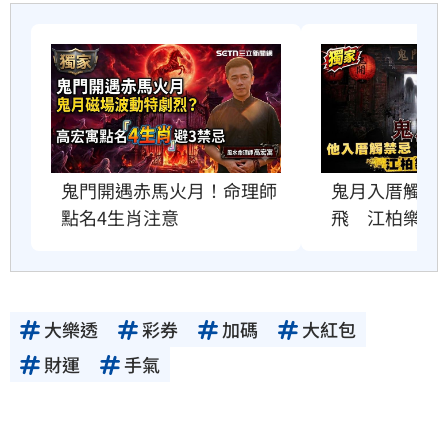
鬼門開遇赤馬火月！命理師
鬼月入厝觸禁
點名4生肖注意
飛　江柏樂曝
大樂透
彩券
加碼
大紅包
財運
手氣