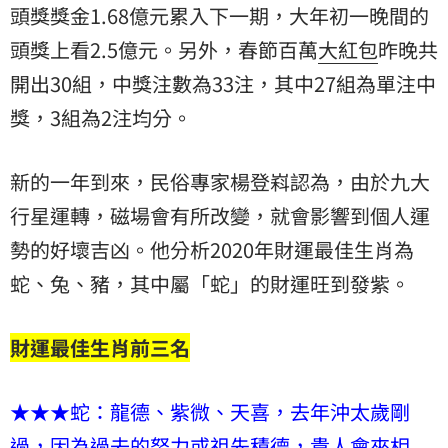
頭獎獎金1.68億元累入下一期，大年初一晚間的
頭獎上看2.5億元。另外，春節百萬
大紅包
昨晚共
開出30組，中獎注數為33注，其中27組為單注中
獎，3組為2注均分。
新的一年到來，民俗專家楊登嵙認為，由於九大
行星運轉，磁場會有所改變，就會影響到個人運
勢的好壞吉凶。他分析2020年財運最佳生肖為
蛇、兔、豬，其中屬「蛇」的財運旺到發紫。
財運最佳生肖前三名
★★★蛇：龍德、紫微、天喜，去年沖太歲剛
過，因為過去的努力或祖先積德，貴人會來相