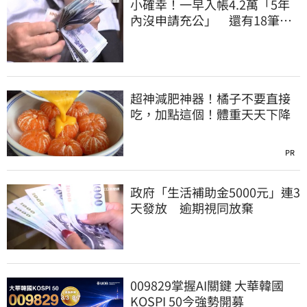
小確幸！一早入帳4.2萬「5年
內沒申請充公」 還有18筆錢
連發到8月底
超神減肥神器！橘子不要直接
吃，加點這個！體重天天下降
PR
政府「生活補助金5000元」連3
天發放 逾期視同放棄
009829掌握AI關鍵 大華韓國
KOSPI 50今強勢開募