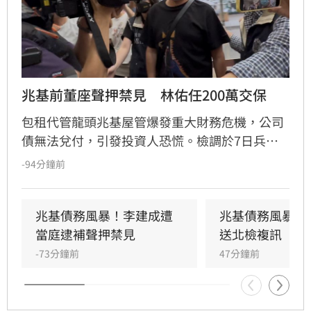
兆基前董座聲押禁見　林佑任200萬交保
包租代管龍頭兆基屋管爆發重大財務危機，公司
債無法兌付，引發投資人恐慌。檢調於7日兵分
多路搜索，約談前董事長李建成及共同創辦人林
-94分鐘前
佑任。調查指出，李建成涉嫌將2020年發行公司
債籌得的18億元資金中，挪用約7億元作為個人
私用及支付前妻開銷，涉犯侵占與背信罪，檢方
兆基債務風暴！李建成遭
兆基債務風暴！
複訊後將其當庭逮捕並聲押禁見。林佑任則以
當庭逮補聲押禁見
送北檢複訊
200萬元交保。此外，宏碁集團因發現兆基內部
-73分鐘前
47分鐘前
管理缺失，宣布法人代表李文詳辭去兆基董事長
職務。