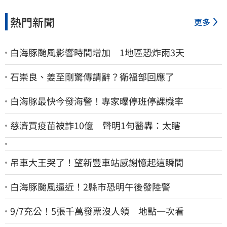
熱門新聞
更多
白海豚颱風影響時間增加 1地區恐炸雨3天
石崇良、姜至剛驚傳請辭？衛福部回應了
白海豚最快今發海警！專家曝停班停課機率
慈濟買疫苗被詐10億 聲明1句醫轟：太瞎
吊車大王哭了！望新豐車站感謝憶起這瞬間
白海豚颱風逼近！2縣市恐明午後發陸警
9/7充公！5張千萬發票沒人領 地點一次看