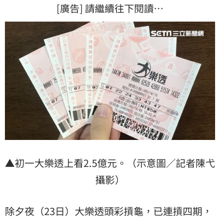
[廣告] 請繼續往下閱讀…
▲初一大樂透上看2.5億元。（示意圖／記者陳弋
攝影）
除夕夜（23日）大樂透頭彩摃龜，已連摃四期，