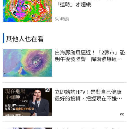
「這時」才趨緩
5小時前
其他人也在看
白海豚颱風逼近！「2縣市」恐
明午後發陸警 降雨紫爆區域
曝光
立即諮詢HPV！是對自己健康
最好的投資，把握現在不嫌
晚！
PR