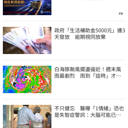
PR
政府「生活補助金5000元」連3
天發放 逾期視同放棄
白海豚颱風擺盪逼近！週末風
雨最劇烈 雨到「這時」才趨
緩
不只健忘 醫曝「1情緒」恐也
是失智症警訊：大腦可能已發
炎