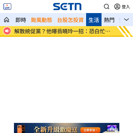
登入
即時
颱風動態
台股怎投資
生活
熱門
影音
歲
解散統促黨？他曝翁曉玲一招：恐白忙一
疫苗真
場
聲