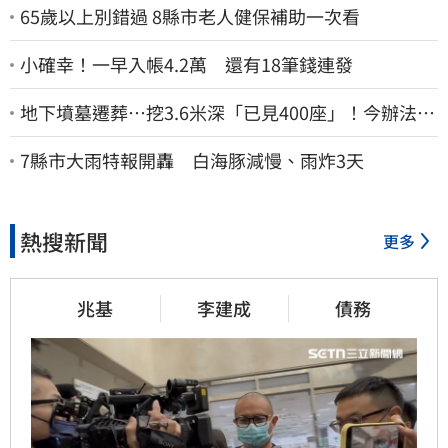
65歲以上別錯過 8縣市老人健保補助一次看
小確幸！一早入帳4.2萬 還有18筆錢連發
地下墳墓遷葬…挖3.6米深「已見400座」！今辦法會
安撫祖先
7縣市大雨特報開轟 白海豚減慢、雨炸3天
熱搜新聞
更多
兆基
李建成
債務