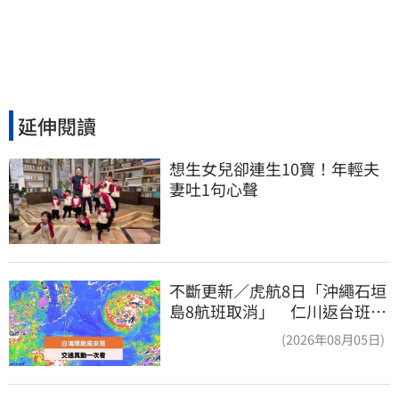
延伸閱讀
想生女兒卻連生10寶！年輕夫
妻吐1句心聲
不斷更新／虎航8日「沖繩石垣
島8航班取消」 仁川返台班機
提前1天起飛
(2026年08月05日)