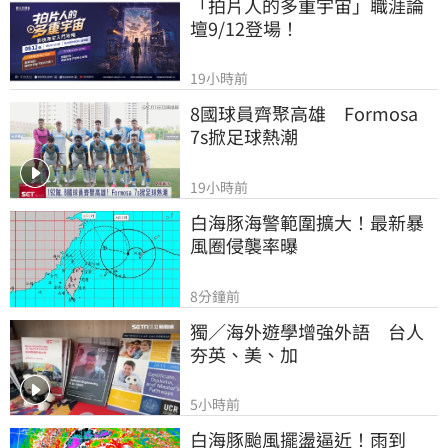
「拍片人的多重宇宙」職涯論
壇9/12登場！
19小時前
8國球員齊聚高雄　Formosa 
7s掀足球熱潮
19小時前
白海豚海警範圍擴大！最新暴
風圈侵襲率曝
8分鐘前
獨／海外遊學增強外語　台人
夯英、美、加
5小時前
白海豚颱風擺盪逼近！雨到