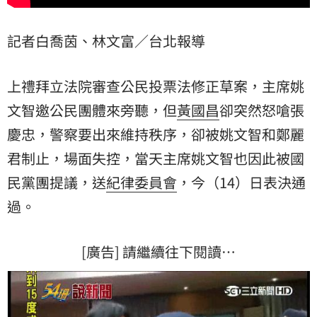
記者白喬茵、林文富／台北報導
上禮拜立法院審查公民投票法修正草案，主席
姚
文智
邀公民團體來旁聽，但
黃國昌
卻突然怒嗆
張
慶忠
，警察要出來維持秩序，卻被姚文智和鄭麗
君制止，場面失控，當天主席姚文智也因此被國
民黨團提議，送
紀律委員會
，今（14）日表決通
過。
[廣告] 請繼續往下閱讀…