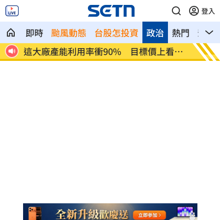
登入
即時
颱風動態
台股怎投資
政治
熱門
影音
看
埃及知名女星涉毒被判死 引發社會震驚
桃園聯