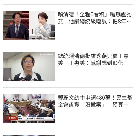
賴清德「全程0看稿」嗆爆盧秀
燕！他讚總統級嘲諷：把8年總
帳一次掀翻
總統賴清德批盧秀燕只贏王惠
美 王惠美：感謝想到彰化
鄭麗文訪中申請480萬！民主基
金會證實「沒撤案」 預算被
砍960萬