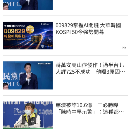
009829掌握AI關鍵 大華韓國
KOSPI 50今強勢開募
PR
蔣萬安高山症發作！過半台北
人評725不成功 他曝3原因：
有生命危險
慈濟被詐10.6億 王必勝曝
「陳時中早示警」：這種都是
騙人的