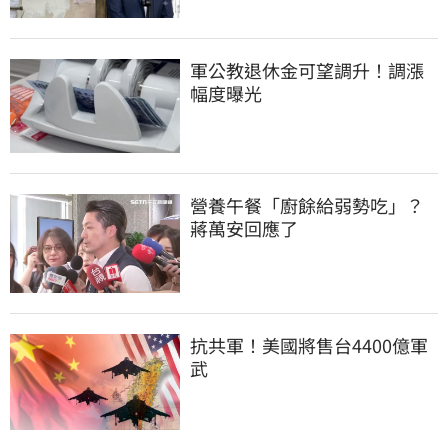
軍公教退休金可望調升！調漲
幅度曝光
營養午餐「廚餘給弱勢吃」？
蔣萬安回應了
抗共軍！美國將售台4400億軍
武