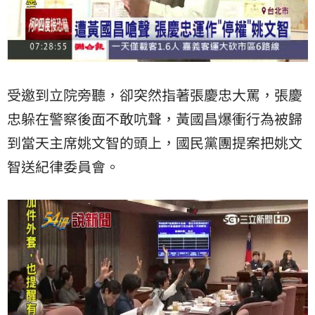
受邀到立院旁聽，卻突然指著張慶忠大罵，張慶
忠躲在警察後面不敢吭聲，黃國昌爆衝行為被歸
到當天主席姚文智的頭上，國民黨團提案把姚文
智送紀律委員會。