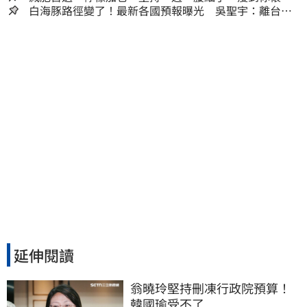
人生
白海豚路徑變了！最新各國預報曝光 吳聖宇：離台灣
又更近一點
延伸閱讀
翁曉玲堅持刪凍行政院預算！
韓國瑜受不了