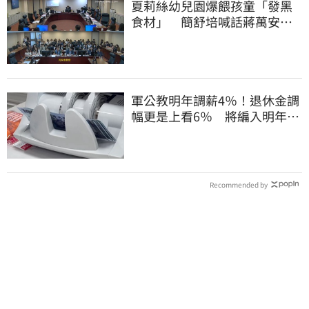
夏莉絲幼兒園爆餵孩童「發黑
食材」 簡舒培喊話蔣萬安：
主動查明真相
軍公教明年調薪4％！退休金調
幅更是上看6％ 將編入明年度
總預算
Recommended by