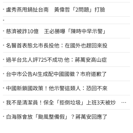
盧秀燕甩鍋扯台南 黃偉哲「2問題」打臉
慈濟被詐10億 王必勝曝「陳時中早示警」
名醫首表態北市長投他：在國外也趕回來投
過半台北人評725不成功 他：蔣萬安高山症
台中市公告AI生成配中國國徽？市府道歉了
中國新鎖國政策！他示警這類人：恐回不來
我不是清潔員！保全「拒倒垃圾」上班3天被炒 找
法院討公道結果出爐
白海豚會放「颱風整備假」？蔣萬安回應了