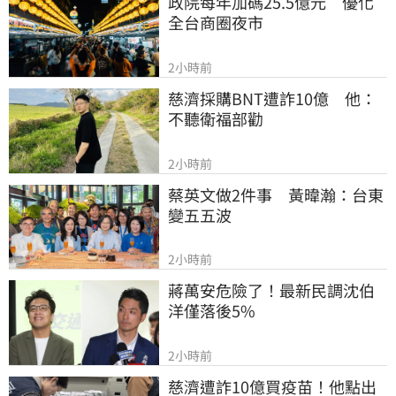
政院每年加碼25.5億元　優化
全台商圈夜市
2小時前
慈濟採購BNT遭詐10億　他：
不聽衛福部勸
2小時前
蔡英文做2件事　黃暐瀚：台東
變五五波
2小時前
蔣萬安危險了！最新民調沈伯
洋僅落後5%
2小時前
慈濟遭詐10億買疫苗！他點出