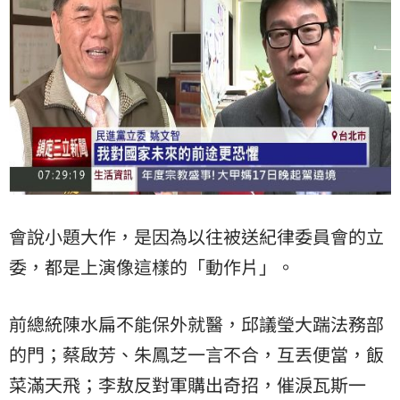
會說小題大作，是因為以往被送紀律委員會的立
委，都是上演像這樣的「動作片」。
前總統陳水扁不能保外就醫，邱議瑩大踹法務部
的門；蔡啟芳、朱鳳芝一言不合，互丟便當，飯
菜滿天飛；李敖反對軍購出奇招，催淚瓦斯一