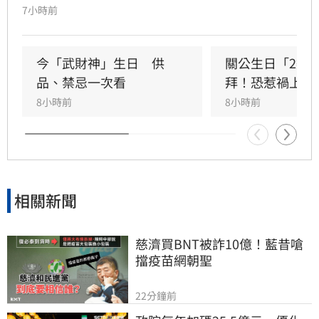
指出，關聖帝君誕辰當日誠心祭拜，有望獲得神
7小時前
明加持。其中屬馬、虎、狗的民眾財運最旺，生
肖馬事業順遂帶動正財；生肖虎投資精準累積資
產；生肖狗偏財運強，有望獲意外之財。專家強
今「武財神」生日　供
關公生日「2類
調，無論生肖為何，只要虔誠備妥供品祭祀，皆
品、禁忌一次看
拜！恐惹禍上身
能祈求聖帝祖庇佑，迎來事業順遂與財源廣進的
8小時前
8小時前
好運勢，建議民眾把握良機，為下半年佈局求
財。
相關新聞
慈濟買BNT被詐10億！藍昔嗆
擋疫苗網朝聖
22分鐘前