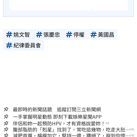
姚文智
張慶忠
停權
黃國昌
紀律委員會
最即時的新聞話題 追蹤訂閱三立新聞網
一手掌握明星動態 即刻下載娛樂星聞APP
伴侶和妳一起預防HPV，才有資格說愛妳！
PR
腹部脂肪的「剋星」找到了，常吃這幾物，吃走大肚
PR
囊，瘦出小蠻腰
減肥首選，檸檬加它，堅持一週，腰細了，瘦到你懷疑
PR