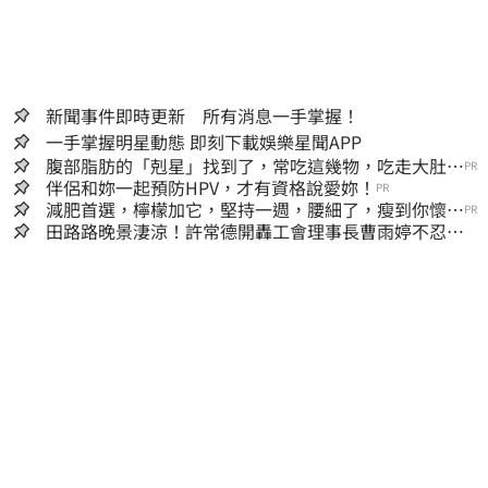
新聞事件即時更新 所有消息一手掌握！
一手掌握明星動態 即刻下載娛樂星聞APP
腹部脂肪的「剋星」找到了，常吃這幾物，吃走大肚
PR
囊，瘦出小蠻腰
伴侶和妳一起預防HPV，才有資格說愛妳！
PR
減肥首選，檸檬加它，堅持一週，腰細了，瘦到你懷疑
PR
人生
田路路晚景淒涼！許常德開轟工會理事長曹雨婷不忍
了：別只包紅包慰問