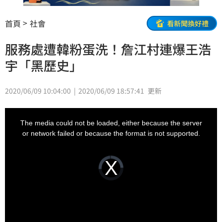
首頁
社會
看新聞換好禮
服務處遭韓粉蛋洗！詹江村連爆王浩
宇「黑歷史」
2020/06/09 10:04:00
2020/06/09 18:57:41
更新
This
is
a
The media could not be loaded, either because the server
modal
window.
or network failed or because the format is not supported.
Video
Player
is
loading.