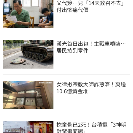
父代簽…兒「14天教召不去」
付出慘痛代價
漢光首日出包！主戰車噴裝…
居民撿到零件
女律揪宗教大師詐慈濟！爽睡
10.6億黃金堆
挖童骨已2死！台積電「3神明
駐駕畫面曝」