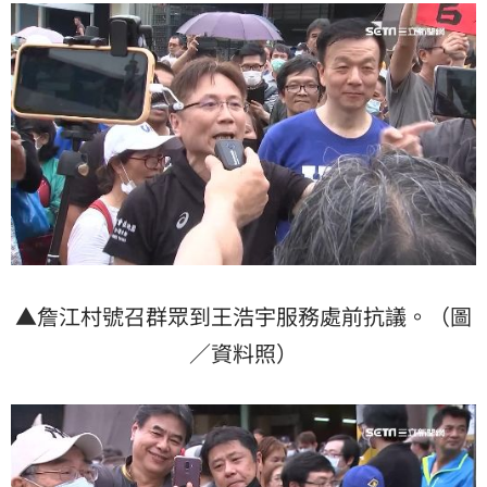
▲詹江村號召群眾到王浩宇服務處前抗議。（圖
／資料照）