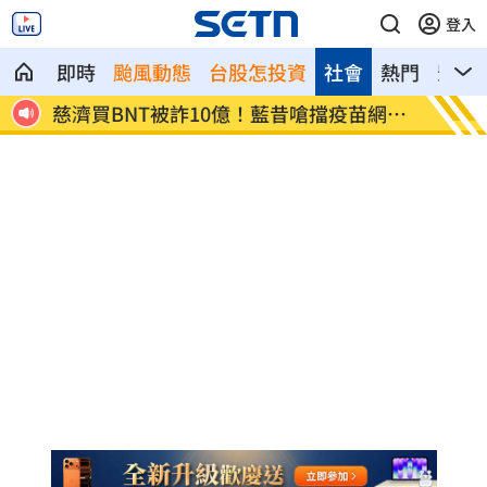
登入
即時
颱風動態
台股怎投資
社會
熱門
影音
網朝
它躋身美禁令受惠者 上半年EPS衝2.58
高溫重
元