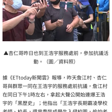
▲杏仁哥昨日也到王浩宇服務處前，參加抗議活
動。（圖／資料照）
據《ETtoday新聞雲》報導，昨天詹江村、杏仁
哥與群眾一同在王浩宇的服務處前抗議，詹江村
在同日下午1時左右，拿起大聲公開始連爆王浩
宇的「黑歷史」；他指出「王浩宇長期霸凌學校
老師、校長，還曾喬裝成學生入侵校園，偷怕老