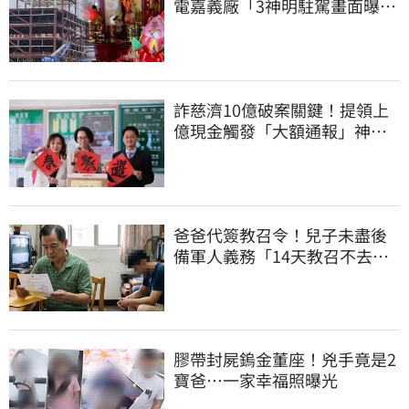
電嘉義廠「3神明駐駕畫面曝
光」
詐慈濟10億破案關鍵！提領上
億現金觸發「大額通報」神鬼
律師遭擊落內幕
爸爸代簽教召令！兒子未盡後
備軍人義務「14天教召不去」
換3個月刑期
膠帶封屍鎢金董座！兇手竟是2
寶爸…一家幸福照曝光