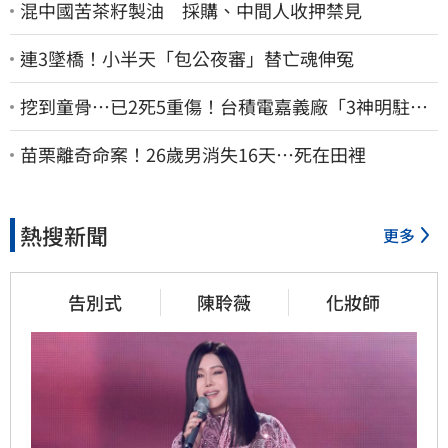
混中國苦茶籽製油 採購、中間人收押禁見
連3墜橋！小半天「包公夜審」替亡魂伸冤
挖到童骨…已2死5重傷！台積電嘉義廠「3神明駐駕
畫面曝光」
苗栗離奇命案！26歲男消失16天…死在田裡
熱搜新聞
更多
告別式
陳聆薇
化妝師