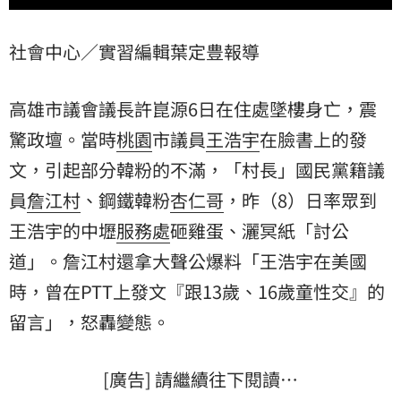
社會中心／實習編輯葉定豊報導
高雄市議會議長許崑源6日在住處墜樓身亡，震
驚政壇。當時
桃園
市議員
王浩宇
在臉書上的發
文，引起部分韓粉的不滿，「村長」國民黨籍議
員
詹江村
、鋼鐵韓粉
杏仁哥
，昨（8）日率眾到
王浩宇的中壢
服務處
砸雞蛋、灑冥紙「討公
道」。詹江村還拿大聲公爆料「王浩宇在美國
時，曾在PTT上發文『跟13歲、16歲童性交』的
留言」，怒轟變態。
[廣告] 請繼續往下閱讀…