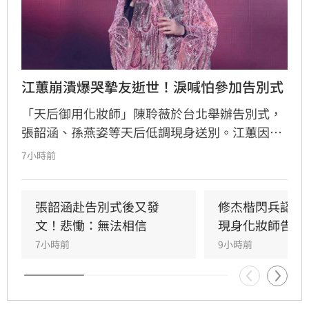
江蕙崩潰爆哭摯友逝世！淚喊怕參加告別式
「天后御用化妝師」陳聆薇於台北舉辦告別式，
張韶涵、孫燕姿等天后低調現身送別。江蕙因人
在國外無法出席，委託經紀人代為致意。江蕙經
7小時前
紀人透露，江蕙得知噩耗後悲痛不已，因無法面
對好友離世而不願到場。回憶過往，陳聆薇生前
抗癌仍敬業工作，令曾有抗癌經驗的江蕙十分心
張韶涵赴告別式後又發
修杰楷閃兵認罪
疼，如今遺憾好友離世。陳聆薇曾與眾多華語樂
文！悲慟：無法相信
現身化妝師告別
壇巨星合作，打造無數經典造型，在演藝圈地位
7小時前
9小時前
崇高且人緣極佳，此次告別式眾星雲集，展現其
在幕後無可取代的重要性，演藝圈好友皆對這位
專業且溫暖的幕後推手表達最深切的懷念與不