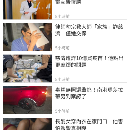
電互告慘勝
5小時前
律師勾宗教大師「家族」詐慈
濟　僅她交保
5小時前
慈濟遭詐10億買疫苗！他點出
更麻煩的問題
5小時前
毒駕無照還肇逃！南港瑪莎拉
蒂男到案認了
5小時前
長髮女穿內衣在家門口　他害
怕報警真相曝