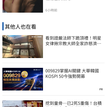
6小時前
其他人也在看
看到證嚴法師下跪頂禮！明星
女律揪宗教大師全家詐慈濟…
全家爽睡黃金堆
009829掌握AI關鍵 大華韓國
KOSPI 50今強勢開募
PR
挖到童骨…已2死5重傷！台積