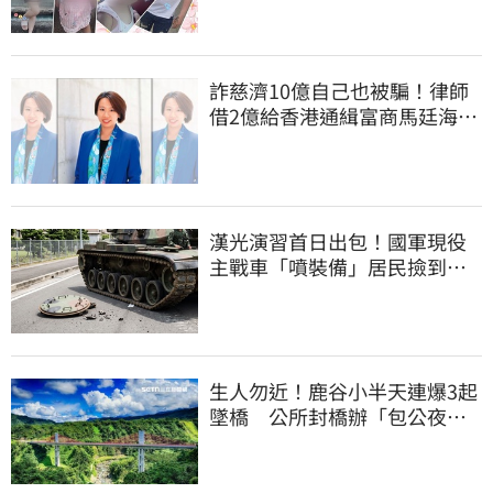
詐慈濟10億自己也被騙！律師
借2億給香港通緝富商馬廷海建
台北天空塔
漢光演習首日出包！國軍現役
主戰車「噴裝備」居民撿到零
件…軍方說話了
生人勿近！鹿谷小半天連爆3起
墜橋 公所封橋辦「包公夜
審」替亡魂伸冤