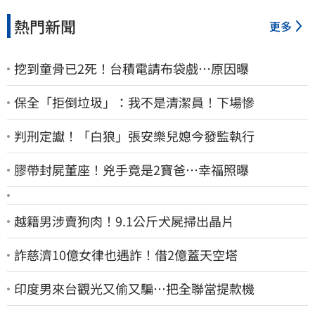
熱門新聞
更多
挖到童骨已2死！台積電請布袋戲…原因曝
保全「拒倒垃圾」：我不是清潔員！下場慘
判刑定讞！「白狼」張安樂兒媳今發監執行
膠帶封屍董座！兇手竟是2寶爸…幸福照曝
越籍男涉賣狗肉！9.1公斤犬屍掃出晶片
詐慈濟10億女律也遇詐！借2億蓋天空塔
印度男來台觀光又偷又騙…把全聯當提款機