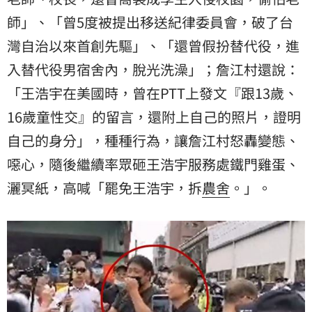
師」、「曾5度被提出移送紀律委員會，破了台
灣自治以來首創先驅」、「還曾假扮替代役，進
入替代役男宿舍內，脫光洗澡」；詹江村還說：
「王浩宇在美國時，曾在PTT上發文『跟13歲、
16歲童性交』的留言，還附上自己的照片，證明
自己的身分」，種種行為，讓詹江村怒轟變態、
噁心，隨後繼續率眾砸王浩宇服務處鐵門雞蛋、
灑冥紙，高喊「罷免王浩宇，拆
農舍
。」。