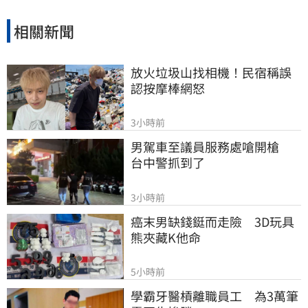
捨。
相關新聞
放火垃圾山找相機！民宿稱誤
認按摩棒網怒
3小時前
男駕車至議員服務處嗆開槍　
台中警抓到了
3小時前
癌末男缺錢鋌而走險　3D玩具
熊夾藏K他命
5小時前
學霸牙醫槓離職員工　為3萬筆