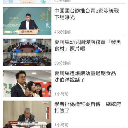
42分鐘前
中國國台辦推台青e家涉統戰　
下場曝光
46分鐘前
夏莉絲幼兒園爆餵孩童「發黑
食材」照片曝
59分鐘前
夏莉絲遭爆餵幼童過期食品　
沈伯洋說話了
1小時前
學者扯偽造監委自傳　總統府
打臉了
1小時前