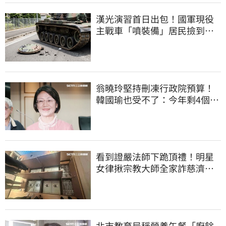
漢光演習首日出包！國軍現役
主戰車「噴裝備」居民撿到零
件…軍方說話了
翁曉玲堅持刪凍行政院預算！
韓國瑜也受不了：今年剩4個月
你思考一下
看到證嚴法師下跪頂禮！明星
女律揪宗教大師全家詐慈濟…
全家爽睡黃金堆
北市教育局稱營養午餐「廚餘