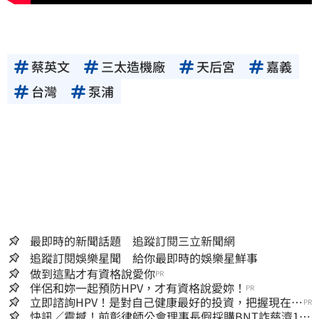
蔡英文
三太造機廠
天后宮
嘉義
台灣
泵浦
最即時的新聞話題 追蹤訂閱三立新聞網
追蹤訂閱娛樂星聞 給你最即時的娛樂星鮮事
做到這點才有資格說愛你
PR
伴侶和妳一起預防HPV，才有資格說愛妳！
PR
立即諮詢HPV！是對自己健康最好的投資，把握現在不
PR
嫌晚！
快訊／震撼！前彰律師公會理事長假採購BNT詐慈濟10