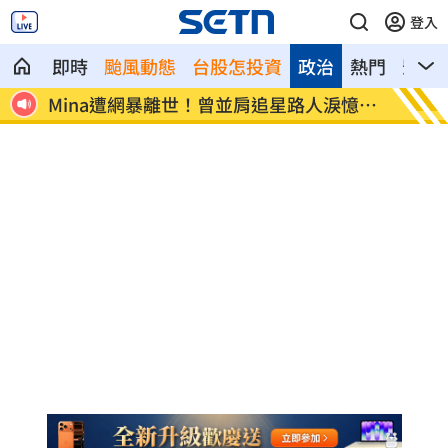
登入
即時
颱風動態
台股怎投資
政治
熱門
影音
Mina遭網暴離世！曾並肩追星路人淚憶暖
范曉萱
舉