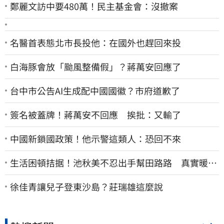
鄭麗文訪中要480萬！民主基金會：沒撤案
名醫首表態北市長投他：在國外也趕回來投
白海豚會放「颱風整備假」？蔣萬安回應了
台中市公告AI生成配中國國徽？市府道歉了
簽名被蓋牌！蔣萬安不回應 挨批：又輸了
中國新鎖國政策！他示警這類人：恐回不來
生活困頓拮据！池秋美不忍出手幫田路路 真實暖舉
曝光
徐佳青讓兒子登東沙島？莊瑞雄這麼說