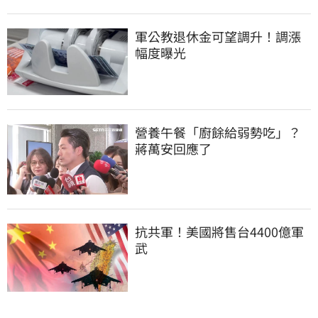
軍公教退休金可望調升！調漲
幅度曝光
營養午餐「廚餘給弱勢吃」？
蔣萬安回應了
抗共軍！美國將售台4400億軍
武