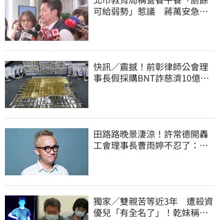
可給弱勢」惹議 蔣萬安急
喊：不會這樣做
快訊／震撼！前彰律師公會理
事長假採購BNT詐慈濟10億、
洗錢囤232kg黃金
田路路晚景淒涼！許常德開轟
工會理事長曹雨婷不忍了：別
只包紅包慰問
獨家／雙親苦等近3年 遭殺資
優兒「有全名了」！乾妹稱賠