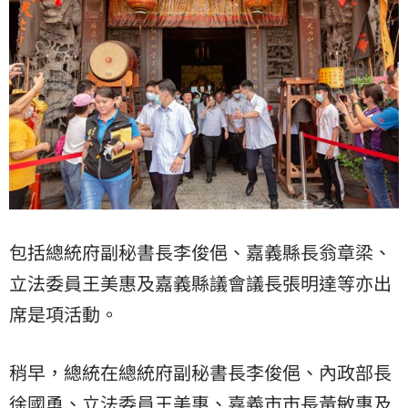
包括總統府副秘書長李俊俋、嘉義縣長翁章梁、
立法委員王美惠及嘉義縣議會議長張明達等亦出
席是項活動。
稍早，總統在總統府副秘書長李俊俋、內政部長
徐國勇、立法委員王美惠、嘉義市市長黃敏惠及