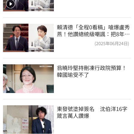
賴清德「全程0看稿」嗆爆盧秀
燕！他讚總統級嘲諷：把8年總
帳一次掀翻
(2025年06月24日)
翁曉玲堅持刪凍行政院預算！
韓國瑜受不了
東發號塗掉簽名　沈伯洋16字
箴言萬人讚爆