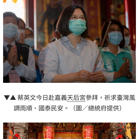
▼▲ 蔡英文今日赴嘉義
天后宮
參拜，祈求臺灣風
調雨順、國泰民安。（圖／總統府提供）