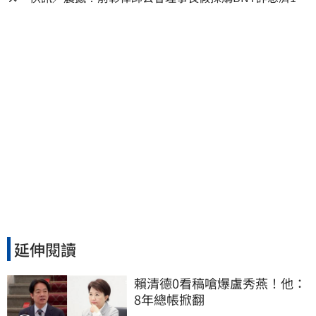
億、洗錢囤232kg黃金
延伸閱讀
賴清德0看稿嗆爆盧秀燕！他：
8年總帳掀翻