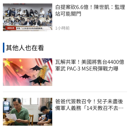
白提案砍6.6億！陳世凱：監理
站可能關門
1小時前
其他人也在看
瓦解共軍！美國將售台4400億
軍武 PAC-3 MSE飛彈戰力曝
爸爸代簽教召令！兒子未盡後
備軍人義務「14天教召不去」
換3個月刑期