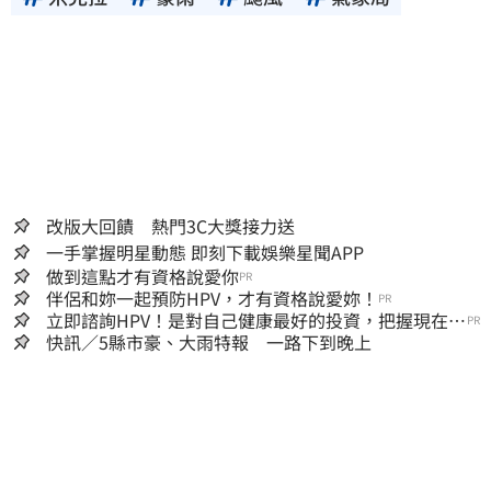
改版大回饋 熱門3C大獎接力送
一手掌握明星動態 即刻下載娛樂星聞APP
做到這點才有資格說愛你
PR
伴侶和妳一起預防HPV，才有資格說愛妳！
PR
立即諮詢HPV！是對自己健康最好的投資，把握現在不
PR
嫌晚！
快訊／5縣市豪、大雨特報 一路下到晚上