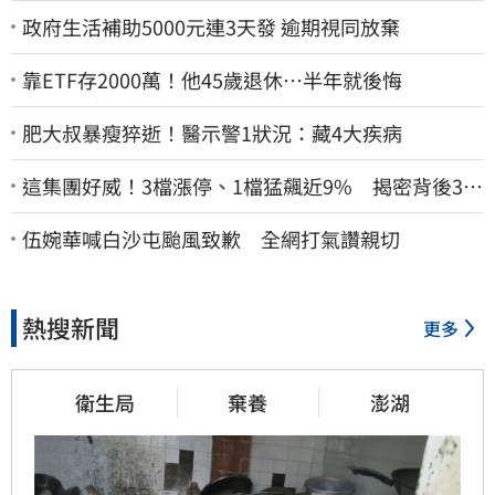
政府生活補助5000元連3天發 逾期視同放棄
靠ETF存2000萬！他45歲退休…半年就後悔
肥大叔暴瘦猝逝！醫示警1狀況：藏4大疾病
這集團好威！3檔漲停、1檔猛飆近9% 揭密背後3支
撐
伍婉華喊白沙屯颱風致歉 全網打氣讚親切
熱搜新聞
更多
衛生局
棄養
澎湖