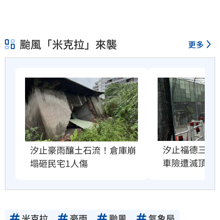
颱風「米克拉」來襲
更多
汐止福德三路
汐止豪雨釀土石流！倉庫崩
車險遭滅頂
塌砸民宅1人傷
米克拉
豪雨
颱風
氣象局