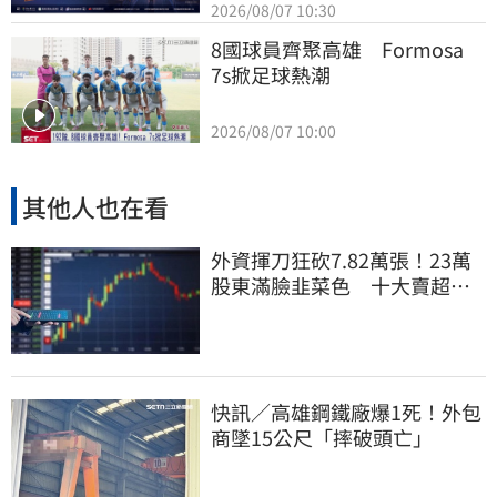
2026/08/07 10:30
8國球員齊聚高雄　Formosa 
7s掀足球熱潮
2026/08/07 10:00
其他人也在看
外資揮刀狂砍7.82萬張！23萬
股東滿臉韭菜色 十大賣超個
股一次看
快訊／高雄鋼鐵廠爆1死！外包
商墜15公尺「摔破頭亡」