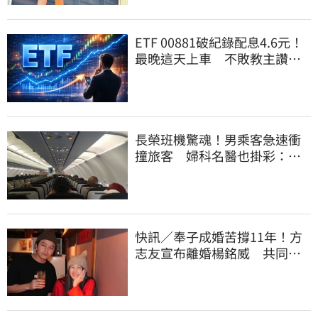
ETF 00881破紀錄配息4.6元！
最晚這天上車 不敗教主讚：
表現超越0050
長榮班機驚魂！男乘客急速衝
撞旅客 婦科名醫也掛彩：全
機卡半小時
快訊／奉子成婚苦撐11年！方
志友宣布離婚楊銘威 共同聲
明全文曝光