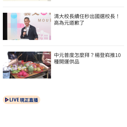
清大校長續任秒出國選校長！
高為元道歉了
中元普度怎麼拜？楊登嵙推10
種開運供品
現正直播