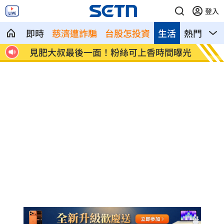
登入
即時
慈濟遭詐騙
台股怎投資
生活
熱門
影
班異動
見肥大叔最後一面！粉絲可上香時間曝光
澆花澆