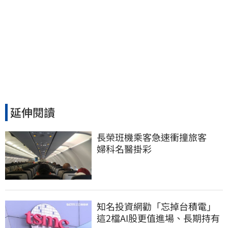
延伸閱讀
長榮班機乘客急速衝撞旅客　
婦科名醫掛彩
知名投資網勸「忘掉台積電」
這2檔AI股更值進場、長期持有