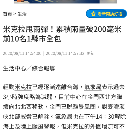
首頁
生活
看新聞換好禮
米克拉甩雨彈！累積雨量破200毫米
前10名1縣市全包
2020/08/11 14:54:00
2020/08/11 14:57:32
更新
生活中心／綜合報導
輕颱
米克拉
已經逐漸遠離台灣，
氣象局
表示過去
3小時強度略為減弱，目前中心在金門西北方繼
續向北北西移動，金門已脱離暴風圈，對臺灣海
峽北部威脅已解除。氣象局也在下午14：30解除
海上及陸上
颱風
警報，但米克拉的外圍環流可不