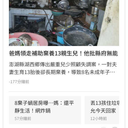
爸媽領走補助棄養13親生兒！他批縣府無能
澎湖縣湖西鄉傳出嚴重兒少照顧失調案，一對夫
妻生育13胎後卻長期棄養，導致8名未成年子女
擠在4坪小屋內「小孩養小孩」，生活慘況引發
-177分鐘前
社會譁然。縣議員許育愷揭露此事後，各界善心
湧入提供餐食救急，目前母親已返家，醫護評估
孩童健康無虞。然而，針對縣府處置被質疑慢半
8棄子蝸居房曝⋯媽：還平
丟13孩住垃圾
拍，前社會處長、律師桂祥晟重砲抨擊，主張縣
靜生活！網炸鍋
允今天回家
府應立即向法院聲請停止親權及保護令，以保障
57分鐘前
12小時前
孩童權益。他更公開表示已備妥相關訴狀，呼籲