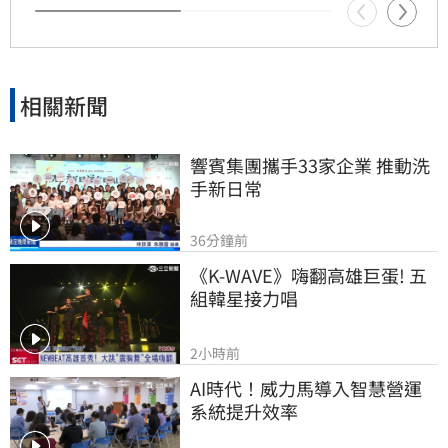
縣府展現鐵腕執法，切勿讓孩子淪為制度外的犧
牲品，應儘速介入給予實質保護與安置。
相關新聞
響賓集團攜手33家企業 推動洗
手新日常
36分鐘前
《K-WAVE》嗨翻高雄巨蛋! 五
組韓星接力唱
2小時前
AI時代！威力馬導入智慧營運
系統提升效率