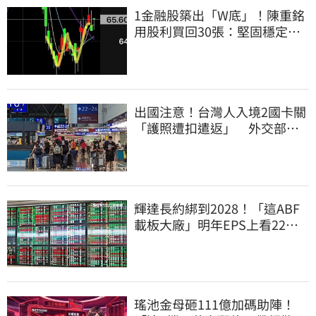
1金融股築出「W底」！陳重銘
用股利買回30張：堅固穩定的
搖錢樹
出國注意！台灣人入境2國卡關
「護照遭扣遣返」 外交部證
實了
輝達長約綁到2028！「這ABF
載板大廠」明年EPS上看22
元 目標價至1000元
瑤池金母砸111億加碼助陣！