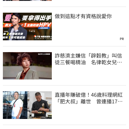
做到這點才有資格說愛你
PR
詐慈濟主嫌信「辟穀教」叫信
徒三餐喝精油 名律乾女兒卻
吃鮑魚喝紅酒
直播年賺破億！46歲料理網紅
「肥大叔」離世 曾連播17小
時辛酸面曝