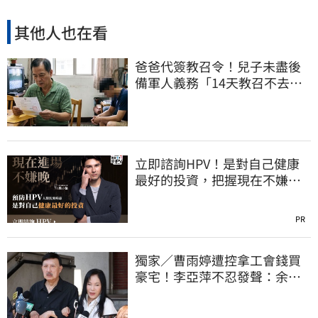
其他人也在看
爸爸代簽教召令！兒子未盡後
備軍人義務「14天教召不去」
換3個月刑期
立即諮詢HPV！是對自己健康
最好的投資，把握現在不嫌
晚！
PR
獨家／曹雨婷遭控拿工會錢買
豪宅！李亞萍不忍發聲：余天
管工會都貼錢