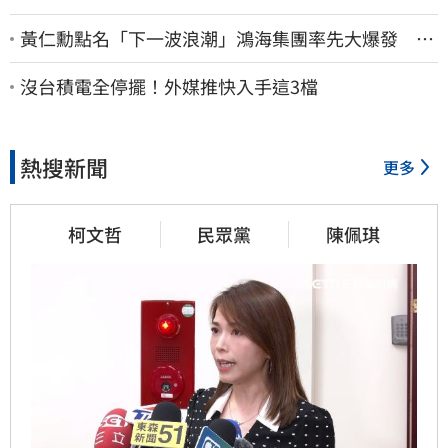
黃仁勳點名「下一波浪潮」鴻海集團率先大爆發 台
股這族群全面噴出
沒台積電全停擺！外媒推快入手這3檔
熱搜新聞
更多
柯文哲
民眾黨
陳佩琪