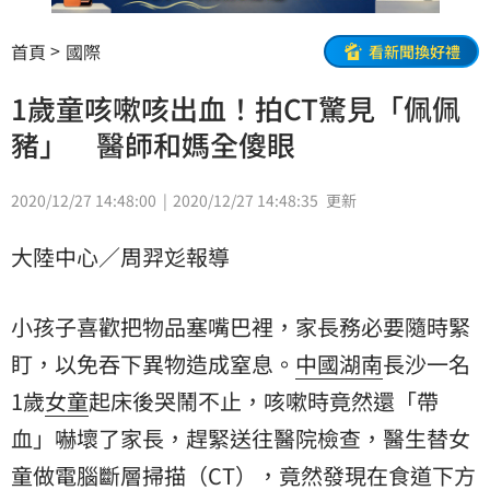
首頁
國際
看新聞換好禮
1歲童咳嗽咳出血！拍CT驚見「佩佩
豬」 醫師和媽全傻眼
2020/12/27 14:48:00
2020/12/27 14:48:35
更新
大陸中心／周羿彣報導
小孩子喜歡把物品塞嘴巴裡，家長務必要隨時緊
盯，以免吞下異物造成窒息。
中國
湖南
長沙一名
1歲
女童
起床後哭鬧不止，咳嗽時竟然還「帶
血」嚇壞了家長，趕緊送往醫院檢查，醫生替女
童做電腦斷層掃描（CT），竟然發現在食道下方