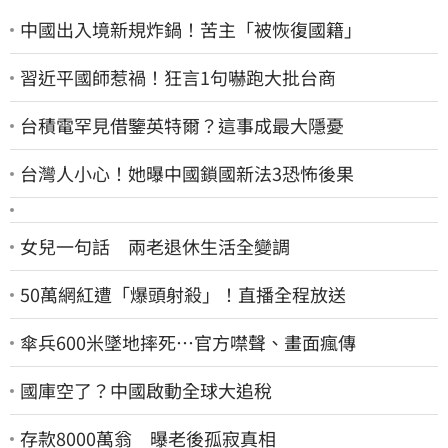
中國出入境新規炸鍋！苦主「被恢復國籍」
習近平國師惹禍！狂言1句嚇跑大批台商
台積電罕見借鑒英特爾？這事成最大隱憂
台灣人小心！她曝中國鎖國新法3恐怖後果
女兒一句話 兩老退休生活全變調
50萬網紅遭「爆頭射殺」！直播全程放送
傘兵600米墜地摔死…官方噤聲、畫面瘋傳
國庫空了？中國啟動全球大追稅
存款8000萬翁 曝老後孤寂真相