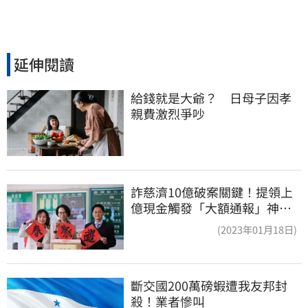
延伸閱讀
給錢就是大爺？　日母子因孝
親費激烈爭吵
詐慈濟10億破案關鍵！提領上
億現金觸發「大額通報」神鬼
律師遭擊落內幕
(2023年01月18日)
斷交國200萬磅蝦遭我友邦封
殺！業者慘叫