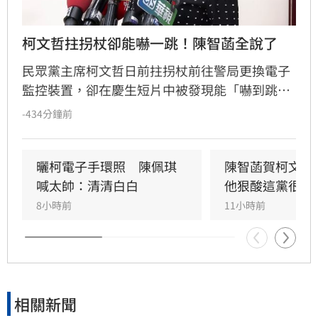
柯文哲拄拐杖卻能嚇一跳！陳智菡全說了
民眾黨主席柯文哲日前拄拐杖前往警局更換電子
監控裝置，卻在慶生短片中被發現能「嚇到跳起
來」，引發外界質疑。民眾黨團主任陳智菡強
-434分鐘前
調，柯文哲腳傷屬實，因長期配戴電子腳鐐導致
左右腳負重不均，陳智菡也駁斥假受傷說法，表
示慶生當下的反應僅是直覺動作，網友的酸言酸
曬柯電子手環照　陳佩琪
陳智菡賀柯文哲
語言過其實。
喊太帥：清清白白
他狠酸這黨很奇
8小時前
11小時前
相關新聞