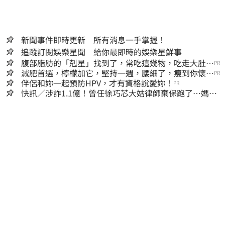
新聞事件即時更新 所有消息一手掌握！
追蹤訂閱娛樂星聞 給你最即時的娛樂星鮮事
腹部脂肪的「剋星」找到了，常吃這幾物，吃走大肚
PR
囊，瘦出小蠻腰
減肥首選，檸檬加它，堅持一週，腰細了，瘦到你懷疑
PR
人生
伴侶和妳一起預防HPV，才有資格說愛妳！
PR
快訊／涉詐1.1億！曾任徐巧芯大姑律師棄保跑了…媽也
離境 桃檢發通緝