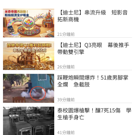
【迪士尼】串流升級　短影音
拓新商機
21分鐘前
【迪士尼】Q3亮眼　幕後推手
帶動雙引擎
26分鐘前
踩鞭炮瞬間爆炸！51歲男腳掌
全爛　急截肢
39分鐘前
泰校園爆槍擊！釀7死15傷　學
生槍手身亡
41分鐘前