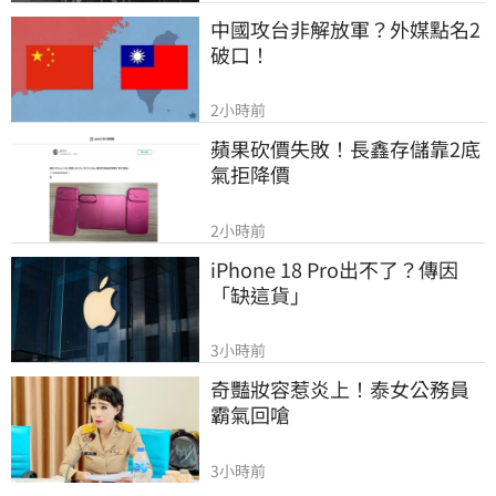
中國攻台非解放軍？外媒點名2
破口！
2小時前
蘋果砍價失敗！長鑫存儲靠2底
氣拒降價
2小時前
iPhone 18 Pro出不了？傳因
「缺這貨」
3小時前
奇豔妝容惹炎上！泰女公務員
霸氣回嗆
3小時前