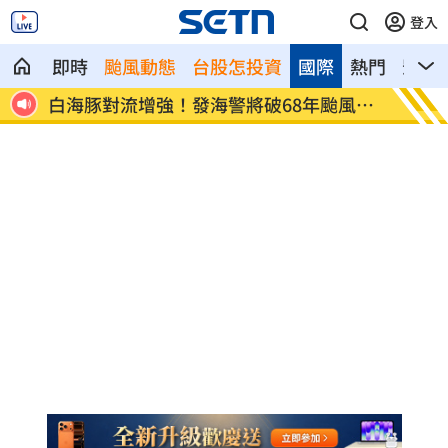
登入
即時
颱風動態
台股怎投資
國際
熱門
影音
通訊
白海豚對流增強！發海警將破68年颱風紀
M1A
錄