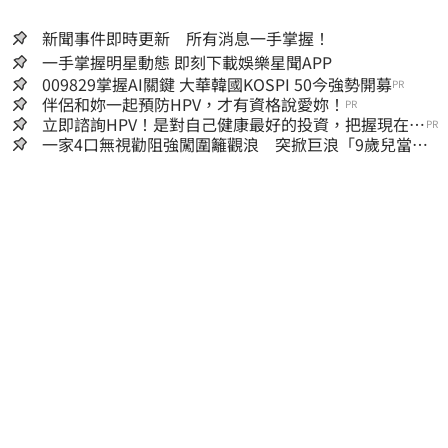
新聞事件即時更新 所有消息一手掌握！
一手掌握明星動態 即刻下載娛樂星聞APP
009829掌握AI關鍵 大華韓國KOSPI 50今強勢開募
PR
伴侶和妳一起預防HPV，才有資格說愛妳！
PR
立即諮詢HPV！是對自己健康最好的投資，把握現在不
PR
嫌晚！
一家4口無視勸阻強闖圍籬觀浪 突掀巨浪「9歲兒當場
遭捲入海」