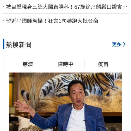
被目擊現身三總大腸直腸科！67歲徐乃麟鬆口證實
了 真實體況曝光
習近平國師惹禍！狂言1句嚇跑大批台商
熱搜新聞
更多
慈濟
陳時中
疫苗