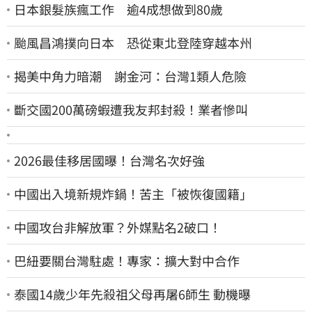
日本銀髮族瘋工作 逾4成想做到80歲
颱風昌鴻撲向日本 恐從東北登陸穿越本州
揭美中角力暗潮 謝金河：台灣1類人危險
斷交國200萬磅蝦遭我友邦封殺！業者慘叫
2026最佳移居國曝！台灣名次好強
中國出入境新規炸鍋！苦主「被恢復國籍」
中國攻台非解放軍？外媒點名2破口！
巴紐要關台灣駐處！專家：擴大對中合作
泰國14歲少年先殺祖父母再屠6師生 動機曝