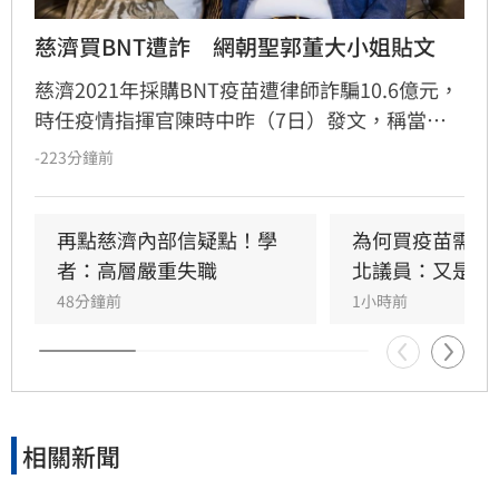
慈濟買BNT遭詐　網朝聖郭董大小姐貼文
慈濟2021年採購BNT疫苗遭律師詐騙10.6億元，
時任疫情指揮官陳時中昨（7日）發文，稱當年
早就苦口婆心要提防掮客，卻遭在野攻擊抹黑；
-223分鐘前
隨後綠營群起跟進，將慈濟受騙歸咎在野，強調
政府從未阻擋民間採購疫苗。然而另一派意見認
為，慈濟固然被當盤子詐騙，但和疫情爆發後疫
再點慈濟內部信疑點！學
為何買疫苗需要
苗確實不足，根本是兩碼事，批評綠營偷換概念
者：高層嚴重失職
北議員：又是中
洗記憶的手法太過粗糙。更有大批網友回顧郭台
48分鐘前
1小時前
銘2023年「大小姐說不要買」的貼文，認為內容
較符合當初疫苗採購受政治因素卡關或延遲的時
間線 。
相關新聞