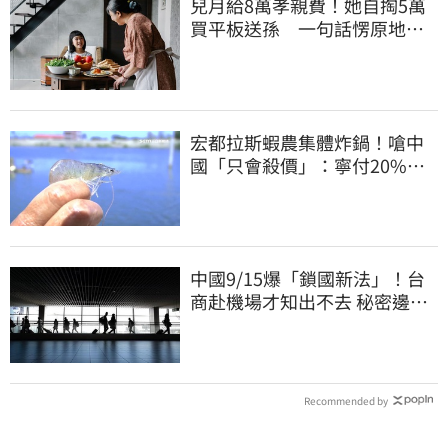
兒月給8萬孝親費！她自掏5萬
買平板送孫 一句話愣原地
「傷心不已」
宏都拉斯蝦農集體炸鍋！嗆中
國「只會殺價」：寧付20%關
稅賣白蝦給台灣
中國9/15爆「鎖國新法」！台
商赴機場才知出不去 秘密邊控
合法化
Recommended by