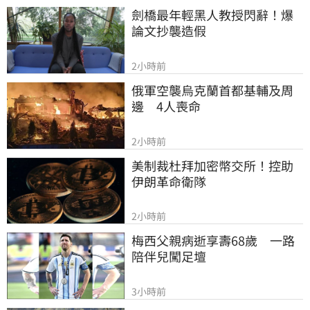
劍橋最年輕黑人教授閃辭！爆
論文抄襲造假
2小時前
俄軍空襲烏克蘭首都基輔及周
邊　4人喪命
2小時前
美制裁杜拜加密幣交所！控助
伊朗革命衛隊
2小時前
梅西父親病逝享壽68歲　一路
陪伴兒闖足壇
3小時前