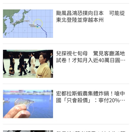
颱風昌鴻恐撲向日本 可能從
東北登陸並穿越本州
兒探視七旬母 驚見客廳滿地
試卷！才知月入近40萬日圓
真相竟如此感人
宏都拉斯蝦農集體炸鍋！嗆中
國「只會殺價」：寧付20%關
稅賣白蝦給台灣