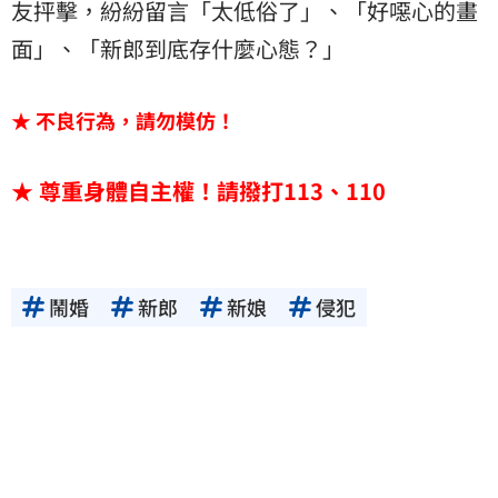
友抨擊，紛紛留言「太低俗了」、「好噁心的畫
面」、「新郎到底存什麼心態？」
★ 不良行為，請勿模仿！
★ 尊重身體自主權！請撥打113、110
鬧婚
新郎
新娘
侵犯