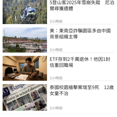
5登山客2025年雪崩失蹤　尼泊
爾尋獲遺體
3小時前
美：東南亞詐騙園區多由中國
背景組織主導
3小時前
ETF存到2千萬退休！他因1封
信重回職場
3小時前
泰國校園槍擊案增至9死　12歲
女童不治
3小時前