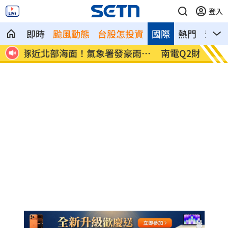
登入
即時
颱風動態
台股怎投資
國際
熱門
影音
雨特
南電Q2財報公布後 目標價調升
俄軍空