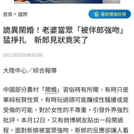
首頁
國際
看新聞換好禮
詭異鬧婚！老婆當眾「被伴郎強吻」
猛掙扎 新郎見狀竟笑了
2021/03/29 08:02:00
大陸中心／綜合報導
中國部分農村「
鬧婚
」習俗時有所聞，有時只是
單純祝賀性質，有時玩過頭可能釀成性騷擾或是
受傷的可能，對於女性的不尊重，引發外界強烈
批評。本月12日，又有微博網友貼出一段鬧過
程，面對
新娘
被當眾強吻，
新郎
的反應卻讓人看