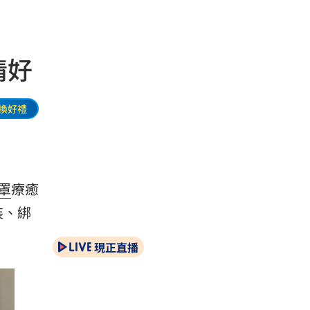
情好
換好禮
罩
療癒
裝、綁
現正直播