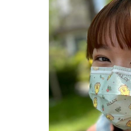
扣款人數狂增4成 國泰小龍基金布局曝
車是我的、油也是我的 睡車竟被收住
24歲存款破百萬！她公開致富關鍵：超
台灣彩券開獎直播中
20:31
LIVE三立+24小時直播
15:27
三立iNEWS新聞台線上直播
18:00
理想混蛋號召粉絲跨海追星吃美食！
18: