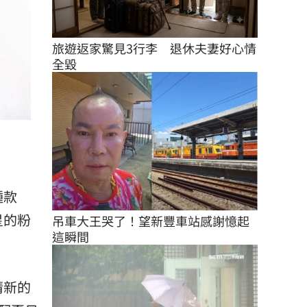
旅遊返家驚見3行李　退休夫妻好心情
全毀
種款
星的粉
吊車大王哭了！望新豐車站感謝憶起
這瞬間
清新的