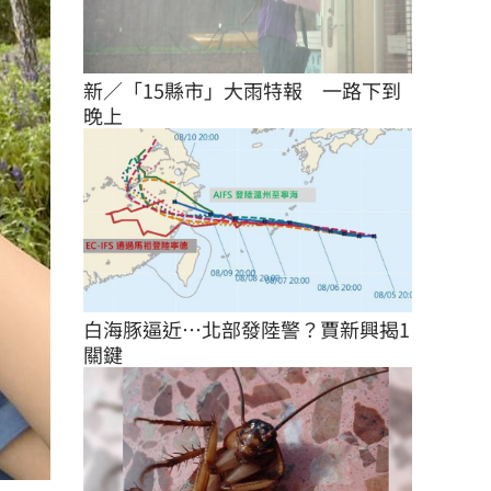
新／「15縣市」大雨特報　一路下到
晚上
白海豚逼近…北部發陸警？賈新興揭1
關鍵