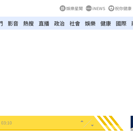
娛樂星聞
iNEWS
祝你健康
門
影音
熱搜
直播
政治
社會
娛樂
健康
國際
8
牛！
04:22
驗！
04:02
03:57
03:10