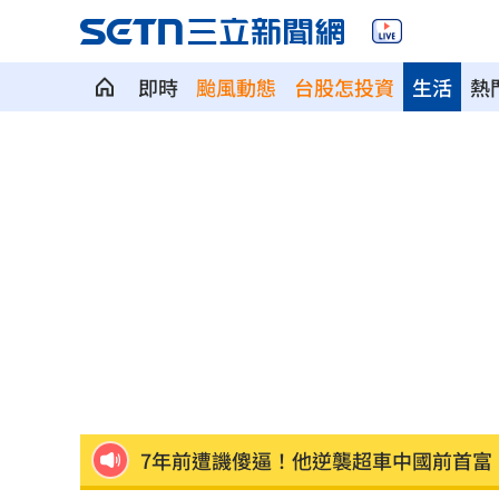
即時
颱風動態
台股怎投資
生活
熱
ETF爆208億逃命潮！ 溫建勳揭買盤
04:2
記憶體加金融雙王牌 這檔瞄準韓股長
台中社宅驚見中國國徽！網全炸鍋
04:09
瞄準胃癌新療法 醣聯啟動一期臨床試
到了機場才知出不去！中國爆鎖國新法
7年前遭譏傻逼！他逆襲超車中國前首富
女兒一句話 兩老退休生活全變調
03:05