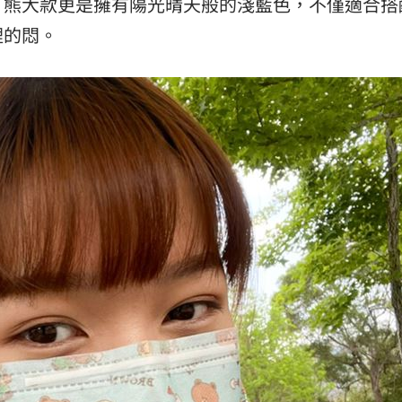
，
熊大款更是擁有陽光晴天般的淺藍色，不僅適合搭
裡的悶。