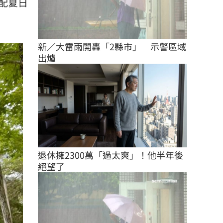
配夏日
新／大雷雨開轟「2縣市」　示警區域
出爐
退休擁2300萬「過太爽」！他半年後
絕望了