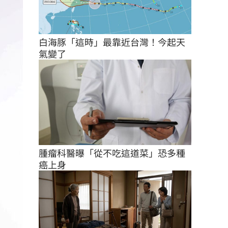
白海豚「這時」最靠近台灣！今起天
氣變了
腫瘤科醫曝「從不吃這道菜」恐多種
癌上身