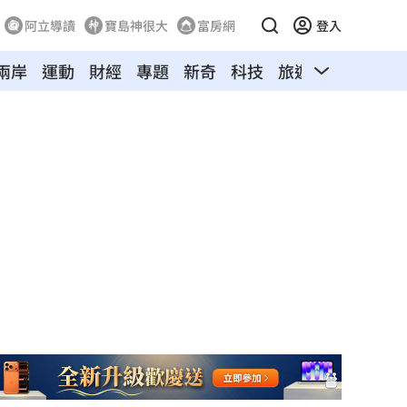
阿立導讀
寶島神很大
富房網
登入
兩岸
運動
財經
專題
新奇
科技
旅遊
汽車
寵物