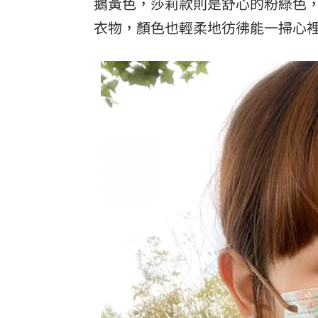
鵝黃色，莎莉款則是舒心的粉綠色
衣物，
顏色也輕柔地彷彿能一掃心