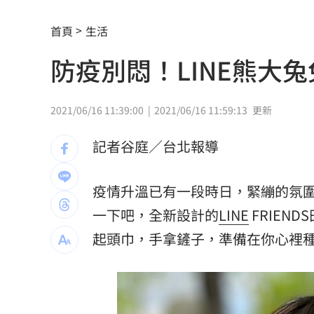
記憶體產能全被大廠包下 驚人漲價潮
首頁
生活
北美訂單補爆 聯發科小金雞EPS至27.1
防疫別悶！LINE熊大
AI和你讀的不同！實測《時代》驚揭1真
這大廠三支柱到位 全年EPS上看5.68元
2021/06/16 11:39:00
2021/06/16 11:59:13
更新
慈濟買BNT被詐10億！藍昔嗆擋疫苗網
記者谷庭／台北報導
它躋身美禁令受惠者 上半年EPS衝2.5
疫情升溫已有一段時日，緊繃的氛
高溫重創雞蛋產量 最快要等到9月才回
一下吧，全新設計的
LINE
FRIEN
7月營收寫同期次高 聯寶訂單看到2027
起頭巾，手拿鏟子，
準備在你心裡
台股收復44000點大關 2關鍵看AI產業
他見搶案挺身相救遭圍毆亡！嫌犯最小1