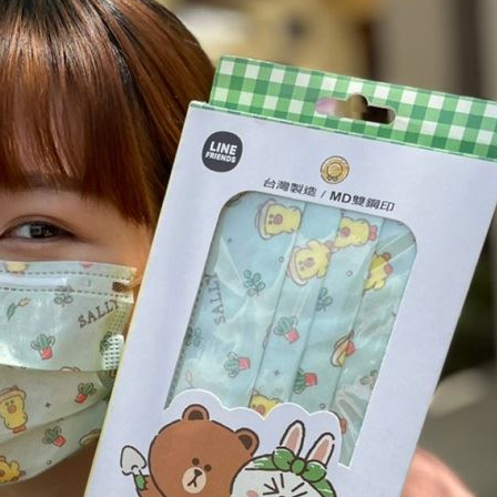
光
01:05
宿費
01:04
孝順
01:02
15