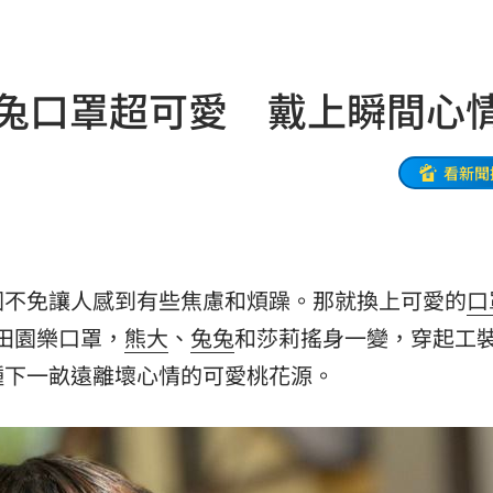
來襲
03:04
2元
02:30
兔兔口罩超可愛 戴上瞬間心
相
02:10
02:00
看新聞
朝聖
01:35
8元
01:30
圍不免讓人感到有些焦慮和煩躁。那就換上可愛的
口
穩
01:26
DS田園樂口罩，
熊大
、
兔兔
和莎莉搖身一變，
穿起工
年
01:20
種下一畝遠離壞心情的可愛桃花源。
發展
01:13
2歲
01:10