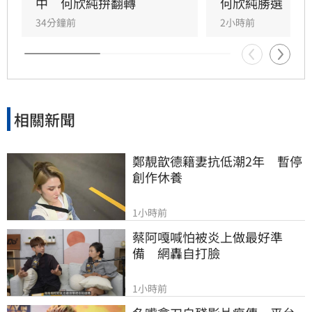
中　何欣純拚翻轉
何欣純勝選
34分鐘前
2小時前
相關新聞
鄭靚歆德籍妻抗低潮2年　暫停
創作休養
1小時前
蔡阿嘎喊怕被炎上做最好準
備　網轟自打臉
1小時前