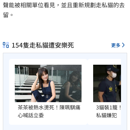
聲能被相關單位看見，並且重新規劃走私貓的去
留。
154隻走私貓遭安樂死
更多
3貓裝1籠！
茶茶被熱水燙死！陳珮騏痛
私貓嫌犯
心喊話立委