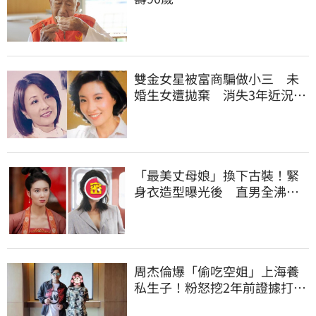
雙金女星被富商騙做小三 未
婚生女遭拋棄 消失3年近況曝
| 娛樂星聞 | 三立新聞網
SETN.COM
「最美丈母娘」換下古裝！緊
身衣造型曝光後 直男全沸騰 |
娛樂星聞 | 三立新聞網
SETN.COM
周杰倫爆「偷吃空姐」上海養
私生子！粉怒挖2年前證據打臉
| 娛樂星聞 | 三立新聞網