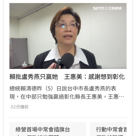
賴批盧秀燕只贏她　王惠美：感謝想到彰化
總統賴清德昨（5）日說台中市長盧秀燕的表
現，在中部只勉強贏過彰化縣長王惠美，王惠美
早上有回應、不過語氣酸溜溜。
-52分鐘前
綠營首場中常會插旗台
行動中常會首選