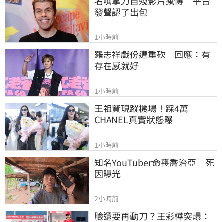
名嘴拿刀自殘影片瘋傳　平台
發聲認了出包
1小時前
羅志祥戲份遭重砍　回應：有
存在感就好
1小時前
王祖賢現蹤機場！踩4萬
CHANEL真實狀態曝
1小時前
知名YouTuber命喪喬治亞　死
因曝光
2小時前
臉還要再動刀？王彩樺突爆：