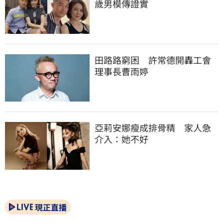
歲男模傳證實
田路路窮困　許常德開轟工會
理事長曹雨婷
亞莉安娜瘦成排骨精　家人急
介入：她不好
現正直播