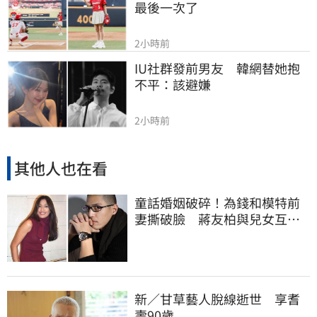
最後一次了
2小時前
IU社群發前男友　韓網替她抱
不平：該避嫌
2小時前
其他人也在看
童話婚姻破碎！為錢和模特前
妻撕破臉 蔣友柏與兒女互動
曝 | 娛樂星聞 | 三立新聞網
SETN.COM
新／甘草藝人脫線逝世 享耆
壽90歲