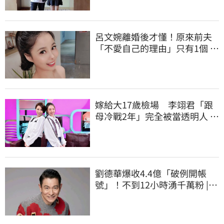
SETN.COM
呂文婉離婚後才懂！原來前夫
「不愛自己的理由」只有1個 |
娛樂星聞 | 三立新聞網
SETN.COM
嫁給大17歲檢場 李翊君「跟
母冷戰2年」完全被當透明人 |
娛樂星聞 | 三立新聞網
SETN.COM
劉德華爆收4.4億「破例開帳
號」！不到12小時湧千萬粉 |
娛樂星聞 | 三立新聞網
SETN.COM