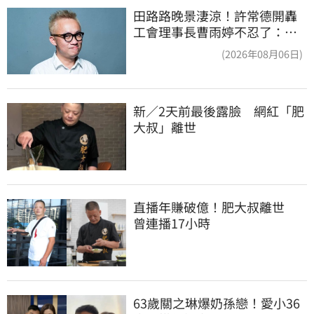
田路路晚景淒涼！許常德開轟
工會理事長曹雨婷不忍了：別
只包紅包慰問
(2026年08月06日)
新／2天前最後露臉　網紅「肥
大叔」離世
直播年賺破億！肥大叔離世　
曾連播17小時
63歲關之琳爆奶孫戀！愛小36