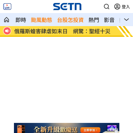
登入
即時
颱風動態
台股怎投資
熱門
影音
熱搜
告慘勝
俄羅斯蝗害肆虐如末日 網驚：聖經十災
慈濟採
勸