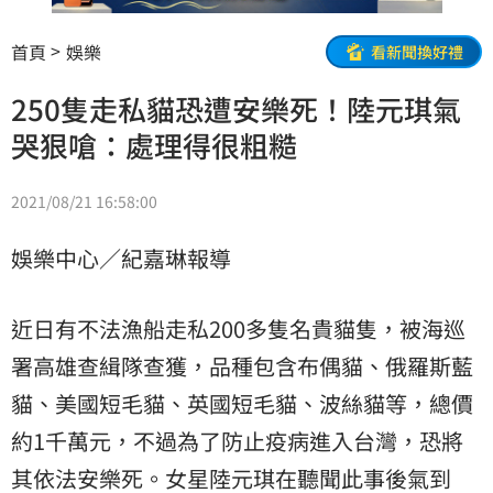
首頁
娛樂
看新聞換好禮
250隻走私貓恐遭安樂死！陸元琪氣
哭狠嗆：處理得很粗糙
2021/08/21 16:58:00
娛樂中心／紀嘉琳報導
近日有不法漁船走私200多隻名貴貓隻，被海巡
署高雄查緝隊查獲，品種包含布偶貓、俄羅斯藍
貓、美國短毛貓、英國短毛貓、波絲貓等，總價
約1千萬元，不過為了防止疫病進入台灣，恐將
其依法
安樂死
。女星
陸元琪
在聽聞此事後氣到