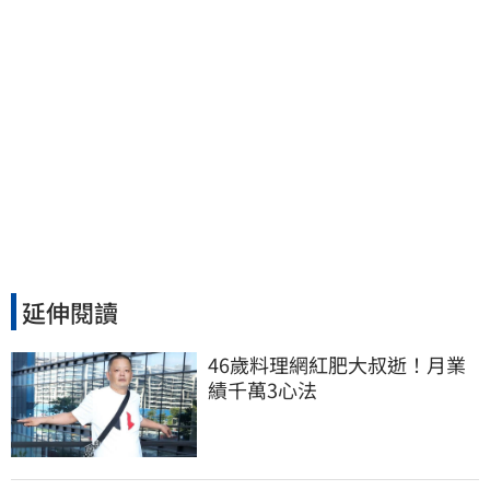
延伸閱讀
46歲料理網紅肥大叔逝！月業
績千萬3心法