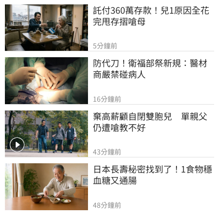
託付360萬存款！兒1原因全花
完甩存摺嗆母
5分鐘前
防代刀！衛福部祭新規：醫材
商嚴禁碰病人
16分鐘前
棄高薪顧自閉雙胞兒　單親父
仍遭嗆教不好
43分鐘前
日本長壽秘密找到了！1食物穩
血糖又通腸
48分鐘前