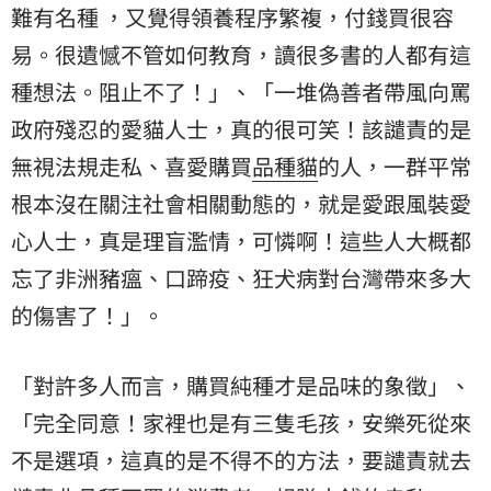
難有名種 ，又覺得領養程序繁複，付錢買很容
易。很遺憾不管如何教育，讀很多書的人都有這
種想法。阻止不了！」、「一堆偽善者帶風向罵
政府殘忍的愛貓人士，真的很可笑！該譴責的是
無視法規走私、喜愛購買
品種貓
的人，一群平常
根本沒在關注社會相關動態的，就是愛跟風裝愛
心人士，真是理盲濫情，可憐啊！這些人大概都
忘了非洲豬瘟、口蹄疫、狂犬病對台灣帶來多大
的傷害了！」。
「對許多人而言，購買純種才是品味的象徵」、
「完全同意！家裡也是有三隻毛孩，安樂死從來
不是選項，這真的是不得不的方法，要譴責就去