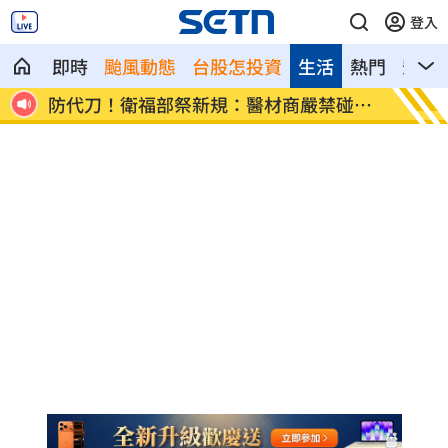
登入
即時
颱風動態
台股怎投資
生活
熱門
影音
碰病
外資狂提款！國家隊3億護「這檔金融股
姜厚任
」