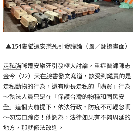
▲154隻貓遭安樂死引發議論（圖／翻攝畫面）
走私貓
咪遭安樂死引發極大討論，重症醫師
陳志
金
今（22）天在臉書發文寫道，該受到譴責的是
走私動物的行為，還有助長走私的「購買」行為
～執法人員只是在「保護台灣的物種和國民安
全」這個大前提下，依法行政，防疫不可輕忽啊
～勿忘口蹄疫！他認為，法律如果有不夠周延的
地方，那就修法改進。