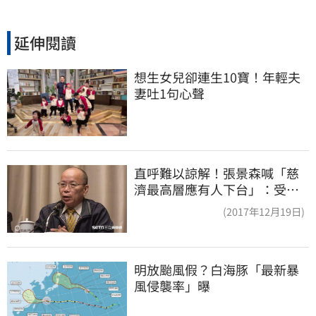
延伸閱讀
想生女兒卻連生10寶！年輕夫
妻吐1句心聲
直呼難以諒解！張景森喊「慈
濟最高層應有人下台」：受害
者是捐款的大眾
(2017年12月19日)
明放颱風假？白海豚「最新暴
風侵襲率」曝