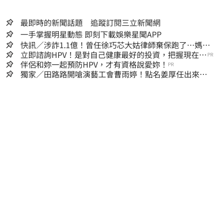
最即時的新聞話題 追蹤訂閱三立新聞網
一手掌握明星動態 即刻下載娛樂星聞APP
快訊／涉詐1.1億！曾任徐巧芯大姑律師棄保跑了…媽也
離境 桃檢發通緝
立即諮詢HPV！是對自己健康最好的投資，把握現在不
PR
嫌晚！
伴侶和妳一起預防HPV，才有資格說愛妳！
PR
獨家／田路路開嗆演藝工會曹雨婷！點名姜厚任出來
他16字回應了