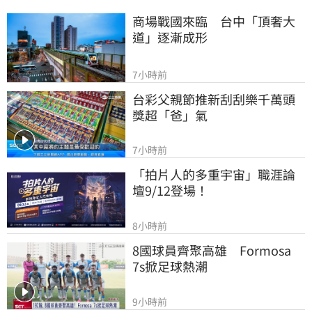
商場戰國來臨　台中「頂奢大
道」逐漸成形
7小時前
台彩父親節推新刮刮樂千萬頭
獎超「爸」氣
7小時前
「拍片人的多重宇宙」職涯論
壇9/12登場！
8小時前
8國球員齊聚高雄　Formosa 
7s掀足球熱潮
9小時前