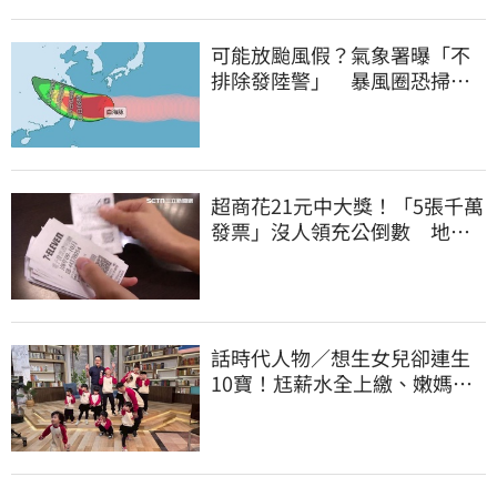
可能放颱風假？氣象署曝「不
排除發陸警」 暴風圈恐掃過2
地
超商花21元中大獎！「5張千萬
發票」沒人領充公倒數 地點
明細一次看
話時代人物／想生女兒卻連生
10寶！尪薪水全上繳、嫩媽吐
心聲：不生了