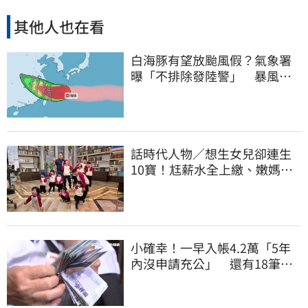
其他人也在看
白海豚有望放颱風假？氣象署
曝「不排除發陸警」 暴風圈
恐掃過2地
話時代人物／想生女兒卻連生
10寶！尪薪水全上繳、嫩媽吐
心聲：不生了
小確幸！一早入帳4.2萬「5年
內沒申請充公」 還有18筆錢
連發到8月底