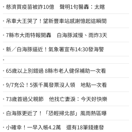
慈濟買疫苗被詐10億 聲明1句醫轟：太瞎
吊車大王哭了！望新豐車站感謝憶起這瞬間
7縣市大雨特報開轟 白海豚減慢、雨炸3天
新／白海豚逼近！氣象署宣布14:30發海警
65歲以上別錯過 8縣市老人健保補助一次看
9/7充公！5張千萬發票沒人領 地點一次看
73歲首過父親節 他找亡妻淚：今天好快樂
白海豚更近了！「恐輕掃北部」風雨熱區曝
小確幸！一早入帳4.2萬 還有18筆錢連發