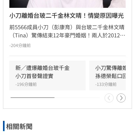
小刀離婚台玻二千金林文晴！情變原因曝光
前5566成員小刀（彭康育）與台玻二千金林文晴
（Tina）驚傳結束12年豪門婚姻！兩人於2012年
舉辦耗資逾500萬的世紀婚宴，曾是演藝圈與豪
-204分鐘前
門聯姻的佳話，如今卻傳出已低調離婚，兩名子
女目前由林文晴照料。據知情人士透露，兩人因
長年相處失去交集，且小刀長期「無特別作為」
新／遭爆離婚台玻千金　
小刀驚傳離婚台
導致感情破裂。小刀昔日以5566成員身分紅遍亞
小刀首發聲證實
孫德榮鬆口回應
洲，後轉型幕後經營影視與文創事業，對於婚變
-196分鐘前
-133分鐘前
傳聞，雙方至今皆未公開回應與說明，昔日宛如
童
相關新聞