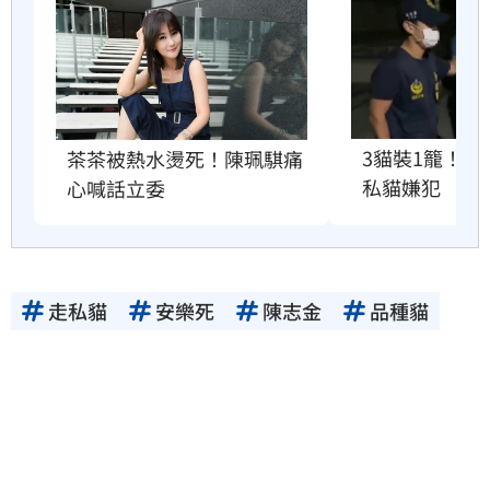
3貓裝1籠！
茶茶被熱水燙死！陳珮騏痛
私貓嫌犯
心喊話立委
走私貓
安樂死
陳志金
品種貓