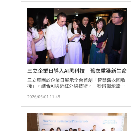
甄選，最終錄取30位來自國立臺灣藝術大學、世
8國球員齊聚高雄 Formosa 7s掀足球
新大學、銘傳大學、國立陽明交通大學、淡江大
學等影視、傳播等相關科系的優秀學生，展開為
期數週的暑期實習，提前接軌業界、累積實戰經
理想混蛋號召粉絲跨海追星吃美食！
18:
驗。蔡維歆
三立企業日導入AI黑科技 舊衣重獲新生命
三立集團於企業日展示全台首創「智慧舊衣回收
機」，結合AI與近紅外線技術，一秒辨識聚酯或
尼龍材質。董事長張榮華與總經理高明慧親自視
2026/06/01 11:45
察，強調循環經濟重要性。此次活動回收超過
4,500件舊衣，將由沛德永續科技再製成環保贈
品，預計於8月永續博覽會亮相。三立透過黑科
技落實ESG，將傳統回收升級為高值化循環，達
成零廢棄目標，展現企業對永續發展的具體承諾
與行動力。