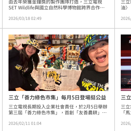
由去年榮獲金鐘獎的製作團隊打造，三立電視
三立
SET Wildlife與國立自然科學博物館跨界合作推
油〉
出生態紀錄片《戰地阿特》。活動官網已正式上
年的
2026/03/18 02:49
2026
線，社群宣傳與活動報名也同步啟動。此次合作
間八
同時也是科博館「科博四十」春假特別活動之
線〉
一，將於4月3日至6日登場，邀請民眾透過影像
話呼
與互動活動，一同認識金門歐亞水獺的生態故
的方
事。蔡維歆
進駐
日起
三立
三立「善力綠色市集」每月5日登場挺公益
得
三立
三立電視長期投入企業社會責任，於2月5日舉辦
「馬
第三屆「善力綠色市集」，首創「友善農耕」與
桌，
「公益關懷」雙軌模式。市集邀請在地小農及
2026
2026/02/11 01:04
邀集
「愛不囉嗦」、「舊鞋救命」等公益團體，並推
多位
出Line永續集點制度，鼓勵同仁響應綠色消費。