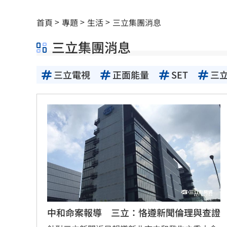
7月急跌觸底 高含積這幾檔受益人激增
首頁
專題
生活
三立集團消息
白海豚海警範圍擴大！最新暴風圈侵襲
三立集團消息
慈濟遭詐10億 國民黨不認錯反嗆⋯網
三立電視
正面能量
SET
三
就業意外爆冷！那指漲342點 標普500
美通過制裁案！川普可課俄國商品500%
日本銀髮族瘋工作 逾4成想做到80歲
0
解散統促黨？他曝翁曉玲一招：恐白忙
疫苗真相！蔣萬安嗆一句 謝金河痛心
股災這8檔規模逆勢創高 它最猛成長逾1
中和命案報導 三立：恪遵新聞倫理與查證
爆掛表妹當小三！表姊擅貼IG下場慘了