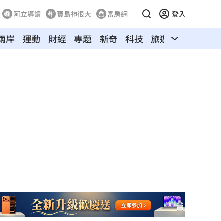
阿立導讀
寶島神很大
富房網
登入
兩岸
運動
財經
專題
新奇
科技
旅遊
汽車
寵物