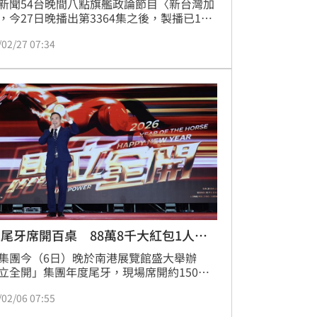
新聞54台晚間八點旗艦政論節目〈新台灣加
，今27日晚播出第3364集之後，製播已15
〈新台灣加油〉正式畫下句點，3月2日起晚
/02/27 07:34
到十點時段，由李正皓所主持的〈新台派上
接棒，許貴雅感性告別電視觀眾，一方面喊
籲大家未來以「按讚、訂閱、開啟小鈴鐺」
式繼續支持她，正式轉戰網路平台，許貴雅
三立新聞網擔任〈94要客訴〉主持人，3月2
LIVE登場。蔡維歆
尾牙席開百桌 88萬8千大紅包1人獨
集團今（6日）晚於南港展覽館盛大舉辦
立全開」集團年度尾牙，現場席開約150
規模再創新高，較去年更加盛大熱鬧。活動
/02/06 07:55
集團員工、合作夥伴及貴賓齊聚一堂，並有
藝人到場共襄盛舉，現場總人數近1,800