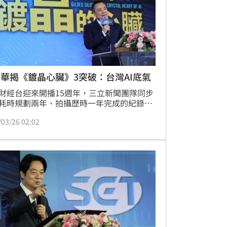
，培育永續種子部隊，致力成為台灣最佳永
體。
華揭《鍍晶心臟》3突破：台灣AI底氣
財經台迎來開播15週年，三立新聞團隊同步
耗時規劃兩年、拍攝歷時一年完成的紀錄片
晶的心臟—AI之島》，並於今（26）日舉辦
/03/26 02:02
發布會及《AI台灣隊高峰論壇》，總統賴清
親自出席。整場活動不僅聚焦台灣在全球AI
中的關鍵地位，三立董事長張榮華致詞時，
這部作品「三個突破」，以媒體視角也進一
勒出台灣在全球AI浪潮中的戰略位置。