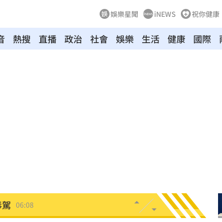
娛樂星聞
iNEWS
祝你健康
音
熱搜
直播
政治
社會
娛樂
生活
健康
國際
炸
06:40
多人
06:37
聲了
06:33
翻
06:09
毒駕
06:08
6:00