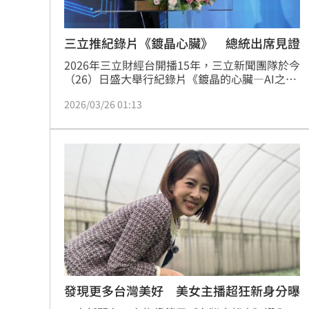
三立推紀錄片《鍍晶心臟》 總統出席見證
2026年三立財經台開播15年，三立新聞團隊於今
（26）日盛大舉行紀錄片《鍍晶的心臟—AI之
島》首映發布會，並同步舉辦《AI台灣隊高峰論
2026/03/26 01:13
壇》，總統賴清德親自出席，與國際媒體及產官
學界重量級人士，共同見證台灣在AI時代的戰略
地位。
發現更多台灣美好 美女主播超狂新身分曝