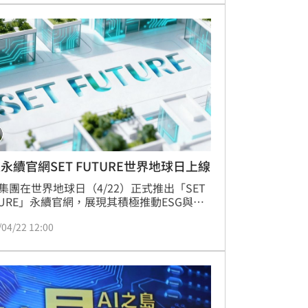
減碳循環。三立集團透過科技創新與綠色嘉
，鼓勵同仁轉型為T型人才，將永續精神融
常工作，展現媒體龍頭推動ESG與數位轉型
定決心。
永續官網SET FUTURE世界地球日上線
集團在世界地球日（4/22）正式推出「SET 
TURE」永續官網，展現其積極推動ESG與永
展的決心。總經理高明慧揭示「共創台灣美
/04/22 12:00
續」的核心精神，強調三立從永續紀錄者轉
行動者。集團鼓勵員工綠色通勤，政論主持
貴雅與多位主播響應分享經驗。未來三立將
製作永續節目，發揮媒體影響力，並推動綠
運，如減少一次性塑膠使用，預計每年減少
.8萬件塑膠製品。此外，集團也投入員工永續