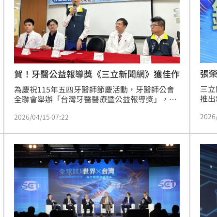
培訓
續媒
張榮
賀！牙醫公益報導獎《三立新聞網》獲佳作
三立
為慶祝115年五四牙醫師節慶活動，牙醫師公會
推出
全聯會舉辦「台灣牙醫醫療暨公益報導獎」，並
《鍍
於今（15）日公布獲獎名單。「三立新聞網」以
2026
2026/04/15 07:22
首映
關注三峽車禍案傷患牙科重建系列報導，在文字
德也
類榮獲佳作。（記者：簡浩正）
浪潮
點出
步勾