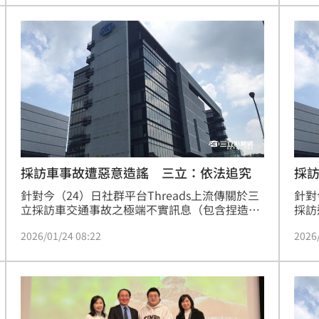
人，
知名主持人李正皓也現身支持，大讚「0diva平
埔黑豬」的科技養豬理念。三立永續辦公室副執
行長王若庭表示，市集旨在建立良善生態系，讓
同仁支持在地產業，同時理解公益與環保重要
性。活動不僅促進在地經濟，更擴大ESG影響
力，展現三立推動永續生活的決心。
採訪車事故遭惡意造謠 三立：依法追究
採訪
任
針對今（24）日社群平台Threads上流傳關於三
針對
立採訪車交通事故之極端不實訊息（包含捏造
採訪
「器官活摘」、誇大不實受害人數、偽造同業媒
化銀
2026/01/24 08:22
2026
體報導畫面等荒謬內容），三立電視在此嚴正澄
負起
清：相關內容均屬惡意虛構，與事實完全不符。
此類言論不僅嚴重誤導大眾，更是惡意消費事故
傷者及其家屬，造成二次傷害，三立電視表達最
嚴厲之譴責，並呼籲各界切勿轉傳、散布，以免
在無意間成為造謠者的幫兇。