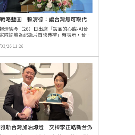
I戰略藍圖 賴清德：讓台灣無可取代
賴清德今（26）日出席「鍍晶的心臟-AI台
家隊論壇暨紀錄片首映典禮」時表示，台灣
濟上的成就，主要受惠於擁有非常強大的高
/03/26 11:28
產業，而身為總統，他的使命就是讓台灣無
代，並延續下一個世代的競爭優勢。政府推
AI新十大建設」，希望讓台灣成為「人工智
島」之外，也積極地吸引國際投資、跟友盟
加強科技合作，希望確保未來的競爭優勢，
灣從先進科技的提供者，變成未來價值的創
、驅動者。
貴雅新台灣加油熄燈 交棒李正皓新台派