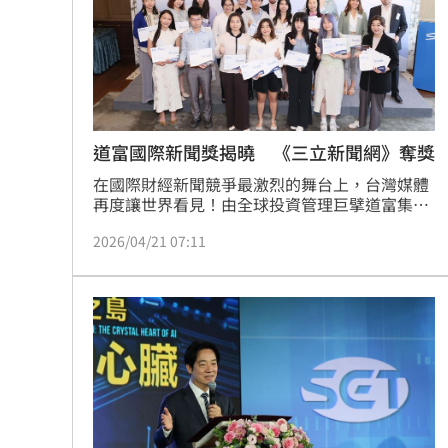
道富國際新聞獎揭曉 《三立新聞網》奪獎
在國際財經新聞競爭最激烈的舞台上，台灣媒體
再度讓世界看見！由全球投資管理巨擘道富集團
（State Street）主辦的「2025年亞太區金融機
2026/04/21 07:11
構新聞獎」於今（21）日揭曉，現場大咖雲集。
得獎名單中不乏