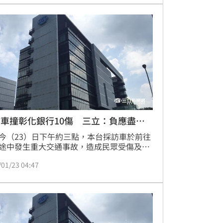
氣氛熱烈。蔡維歆
車撞彰化銀行10傷 三立：負應盡責
今（23）日下午約三點，本台採訪車於前往
途中發生重大交通事故，造成民眾受傷及彰
行分行設施受損，三立電視深表歉意，並將
/01/23 04:47
應盡責任。