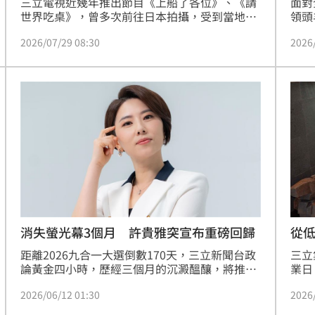
三立電視近幾年推出節目《上船了各位》、《請
面對
世界吃桌》，曾多次前往日本拍攝，受到當地民
領頭
04:04
眾協助，如今熊本災情嚴重影響民眾生活，三立
程企
2026/07/29 08:30
2026
電視也發聲祈福一切平安。
新大
拉鋸
03:10
校系，
才產
分
03:08
禮，
分發
創高
03:06
位，
於一
業預
更祭
因，
合作
世代
消失螢光幕3個月 許貴雅突宣布重磅回歸
從低
成形
12:00
距離2026九合一大選倒數170天，三立新聞台政
三立
論黃金四小時，歷經三個月的沉澱醞釀，將推出
業日
」氣
12:00
全新帶狀旗艦節目《台灣ON AIR》，下週一
「3
2026/06/12 01:30
2026
（15日）晚間8點正式登場，暫別電視三個月的
農與
場！
10:30
「政論女神」許貴雅，重磅回歸重回戰線，將坐
機，