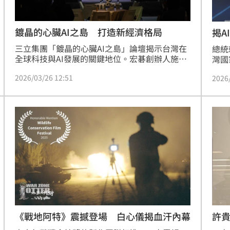
鍍晶的心臟AI之島 打造新經濟格局
揭A
三立集團「鍍晶的心臟AI之島」論壇揭示台灣在
總統
全球科技與AI發展的關鍵地位。宏碁創辦人施振
灣國
榮倡議「榮邦計畫」，以科技 Know-how 輸出
在經
2026/03/26 12:51
2026
強化經濟外交，助友邦繁榮。經濟部次長何晉滄
科技
提出AI發展五箭，涵蓋穩定供電、晶片設計、模
可取
型研發及獎勵政策，力促台灣轉型為AI應用強
動「
國。法德代表則強調雙向交流，助攻台灣新創進
慧之
軍歐洲並深化半導體合作。無任所大使黃欽勇警
國家
示AI巨大耗能與地緣政治風險，呼籲發展綠能。
讓台
論壇凝
造者
《戰地阿特》震撼登場 白心儀揭血汗內幕
許