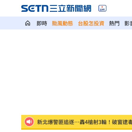
即時
颱風動態
台股怎投資
熱門
影
白海豚劇烈降雨來了 8縣市大雨特報開
特斯拉撞12車！目擊者：賓士擋下救好
姜厚任女友「3碩1博」爆造假！本人發
慈濟遭詐10億 AIT突發文打擊詐騙網笑
新北爆警匪追逐…轟4槍射3輪！破窗逮
強彈千點！「18檔」收復失土台股ETF
0