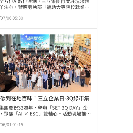
全方位AI數位浪潮，三立集團再度展現媒體
羊決心，響應勞動部「補助大專院校就業學
業預聘青年計畫」，攜手中國文化大學、世
/07/06 05:30
學、銘傳大學及國立臺灣藝術大學四所傳播
共同推動「AI Assistant 115年度AI影視人
學合作培訓計畫」。今（7/6）舉行開訓典
經校方推薦及面試，共招募16名優秀學生，
至新聞部、節目部、創造智能及電電購等單
展開為期6個月至1年的帶薪實務培訓。相較
般的傳統實習，由於這一梯次學生具備「企
聘生」的身分，三立除提供帶薪實習機會，
出輔導「AI證照」與「優先轉正」雙重誘
並將學員定位為「準員工」，期盼透過產學
，培育兼具AI應用能力與影視實戰經驗的新
人才，打造學校、企業與學生三贏局面。
碳到在地百味！三立企業日-3Q綠市集
集團慶祝33週年，舉辦「SET 3Q DAY」企
，聚焦「AI × ESG」雙軸心。活動現場推出
Q綠市集」，由董事長張榮華帶頭支持在地小
/06/01 01:15
低碳飲食。同時導入全台首創AI舊衣回收
結合紅外線光譜技術精準辨識材質，落實辦