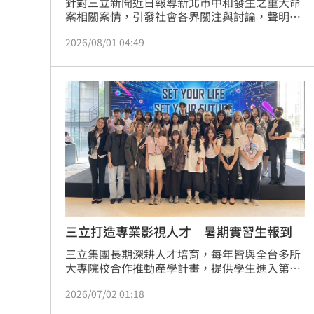
針對三立新聞近日報導新北市中和發生之重大命
半導體與綠能雙箭頭！ 「它」霸氣狂賺
案相關案情，引發社會各界關注與討論，聲明如
下：三立新聞處理本案時，始終秉持新聞專業及
2026/08/01 04:49
查證原則，採訪團隊針對相關案情，已向參與相
華許9月升息？ING：匯市在他與戰爭間
驗之檢警人員及被害者手足進行查證與了解。報
導所呈現之內容，均有採訪依據及消息來源，並
老後離婚財產怎麼分？ 丈夫退休金拒
非憑空臆測、捏造，亦無惡意杜撰或散布不實資
訊之情事。
「這餐飲集團」擺脫陰霾！上半年營收
台灣彩券開獎直播中
20:31
LIVE三立+24小時直播
15:27
三立iNEWS新聞台線上直播
18:00
三立打造專業影視人才 暑期實習生報到
商場戰國來臨 台中「頂奢大道」逐漸
三立集團長期深耕人才培育，每年皆與全台多所
大專院校合作推動產學計畫，提供學生進入第一
台彩父親節推新刮刮樂千萬頭獎超「爸
線影視產業實習，今年再度迎來新血加入。三立
2026/07/02 01:18
電視115年度暑期實習生昨（1日）正式報到，今
「拍片人的多重宇宙」職涯論壇9/12登
年招募活動吸引上百位學生投遞履歷，經過層層