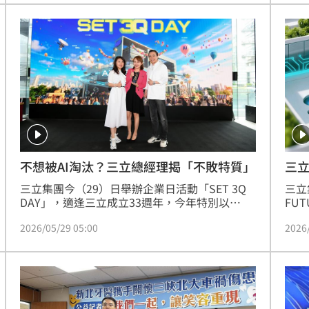
鎮主持《台灣ON AIR》。蔡維歆
公室
熱潮
年華
10:00
入日
的堅
15
三立
不想被AI淘汰？三立總經理揭「不敗特質」
三立
三立集團今（29）日舉辦企業日活動「SET 3Q 
FU
DAY」，適逢三立成立33週年，今年特別以
續發
「AI×ESG×員工感謝」為主軸，結合科技、美
2026
2026/05/29 05:00
好永
食、紓壓與永續理念，展現企業持續轉型的能
變為
量。總經理高明慧致詞時表示，面對AI浪潮席捲
人許
全球，三立正積極推動AI相關執行與規劃，期待
持續
未來三立人都能成為具備「T型能力」的人才。
色營
21