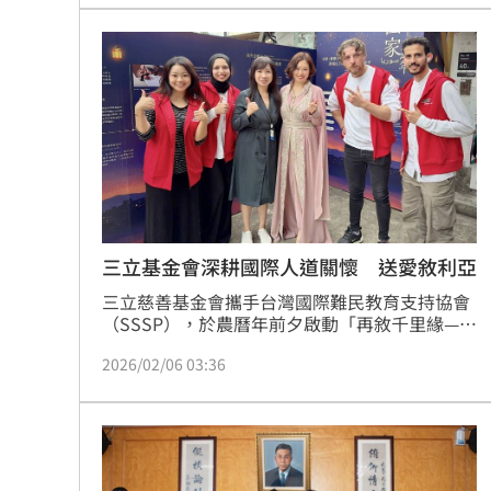
白舒樺表示，「三立新聞一直很樂意成為台灣原
創的大平台，樂見主播台在過年期間成為新銳設
計師的伸展台。蔡維歆
三立基金會深耕國際人道關懷 送愛敘利亞
三立慈善基金會攜手台灣國際難民教育支持協會
（SSSP），於農曆年前夕啟動「再敘千里緣—送
愛的PC到敘利亞」計畫。此計畫將募集逾百台桌
2026/02/06 03:36
上型電腦，年後運往敘利亞戰區偏鄉，並結合政
大阿語系學生視訊教學中文，為戰火下的學童搭
建數位學習橋樑，解決當地教育資源匱乏問題。
同時，SSSP在台北寶藏巖舉辦《回家｜過年》
文化展，深入呈現敘利亞的食衣住行與生命故
事，打破戰火標籤，喚起台灣民眾對敘利亞難民