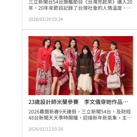
三立新聞台54台旗艦節目《台灣亮起來》邁入20
年，20年來節目記錄了台灣社會的人情溫度、土
地物產、自然風貌，為不斷變遷的時代留存很多
2026/03/20 03:34
深刻的縮影。本週日（22日）節目將迎來20年全
新改版，主播朱培滋接下新一任主持棒，三立新
聞部副總經理白舒樺表示，「台灣亮起來始終秉
持尋找台灣向上力量的初衷，全新改版將帶領觀
眾。蔡維歆
23歲設計師米蘭參賽 李文儀穿她作品狂
讚
2026農曆新春9天連假，三立新聞54台，及財經
48台新聞天天準時開播，迎接新年新氣象，主播
提前新年試裝，今年特別邀請實踐大學服裝設計
2026/02/12 03:26
學系、2025屆畢業製作第一名的楊紫葳，將她的
冠軍原創設計穿上主播台，三立新聞部副總經理