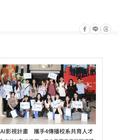
AI影視計畫 攜手4傳播校系共育人才