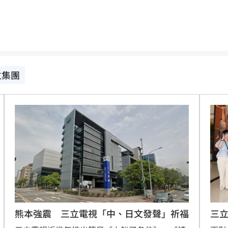
！
05:45
率曝
05:44
炸鍋
05:43
立集團
新高
05:23
關稅
05:13
5:05
一場
04:58
發聲
04:43
0%
04:20
熊本強震 三立電視「中、日文發聲」祈福
三立
04:17