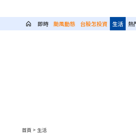
即時
颱風動態
台股怎投資
生活
熱
首頁
生活