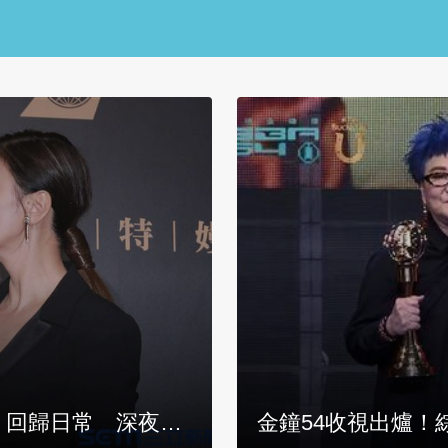
」回歸日常 深夜有
金鐘54收視出爐！