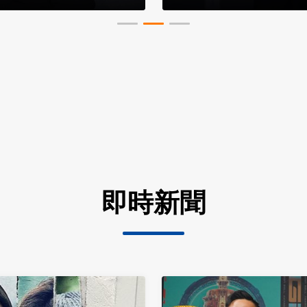
身網爆哭
即時新聞