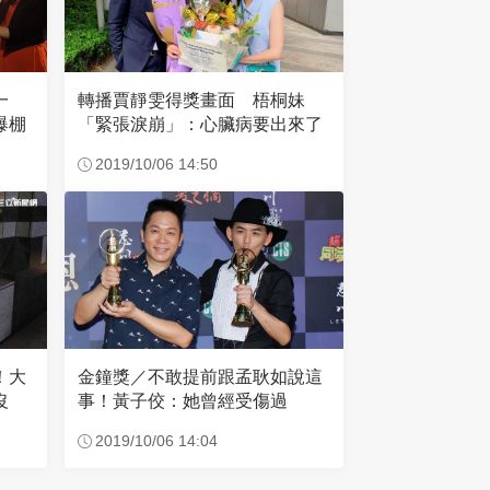
轉播賈靜雯得獎畫面 梧桐妹
一
「緊張淚崩」：心臟病要出來了
爆棚
2019/10/06 14:50
！大
金鐘獎／不敢提前跟孟耿如說這
沒
事！黃子佼：她曾經受傷過
2019/10/06 14:04