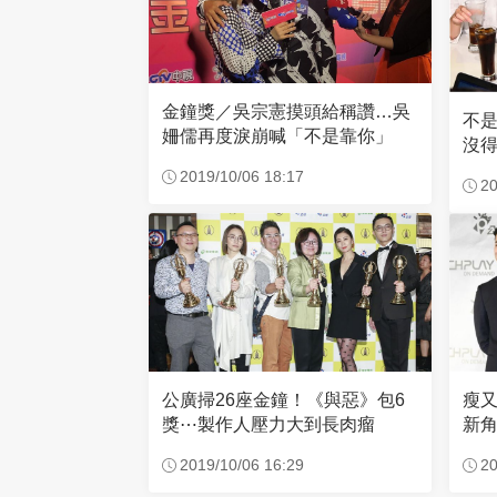
金鐘獎／吳宗憲摸頭給稱讚…吳
不
姍儒再度淚崩喊「不是靠你」
沒
2019/10/06 18:17
20
瘦
公廣掃26座金鐘！《與惡》包6
新
獎⋯製作人壓力大到長肉瘤
20
2019/10/06 16:29