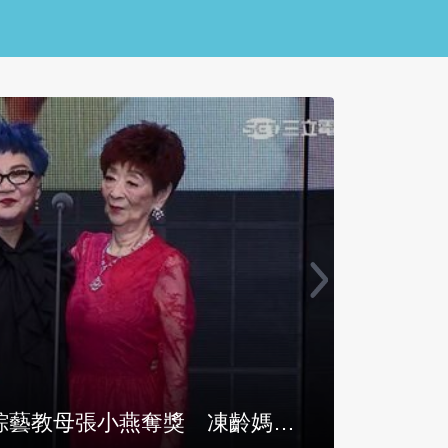
綜藝教母張小燕奪獎 凍齡媽現