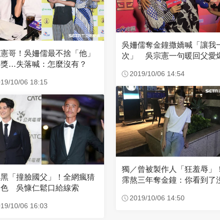
吳姍儒奪金鐘撒嬌喊「讓我
是憲哥！吳姍儒最不捨「他」
次」 吳宗憲一句暖回父愛
得獎…失落喊：怎麼沒有？
2019/10/06 14:54
19/10/06 18:15
獨／曾被製作人「狂羞辱」
又黑「撞臉國父」！全網瘋猜
霈熬三年奪金鐘：你看到了
角色 吳慷仁鬆口給線索
2019/10/06 14:50
19/10/06 16:03