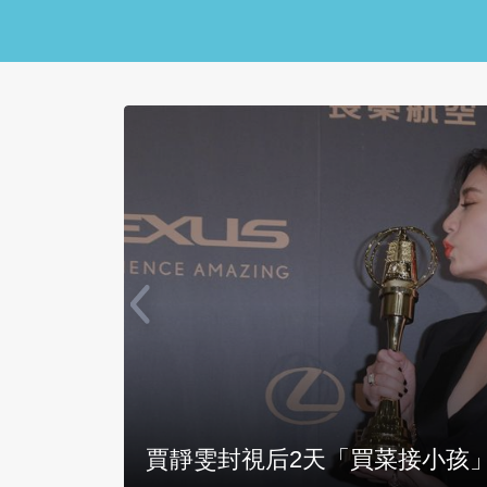
捩點在
賈靜雯封視后2天「買菜接小孩