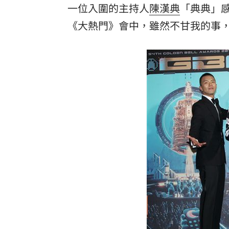
一位入圍的主持人
陳漢典
「典典」
8國球員齊聚高雄 Formosa 7s掀足球
《大熱門》會中，雖然不甘我的事
理想混蛋號召粉絲跨海追星吃美食！
18: