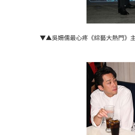
▼▲吳姍儒最心疼《綜藝大熱門》