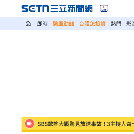
即時
颱風動態
台股怎投資
熱門
影
放雙手騎車喊手麻！騎士遭打臉仍判罰
夢幻跨團合體！SUMMER ANJELS重現
新／女大生伴兒屍6日聲押...法官裁定請
我駐日內瓦處長遭爆惡行 外交部啟動
SBS歌謠大戰驚見放送事故！3主持人齊
首次影像被打臉 伊朗新最高領袖傳病