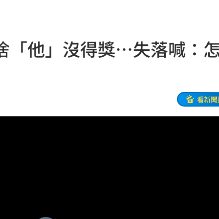
歉了
20:30
上
20:24
捨「他」沒得獎…失落喊：
炸全場
20:19
巴掌
20:14
看新聞
掉
20:08
0:08
烏龍
20:01
曝
20:00
教
19:56