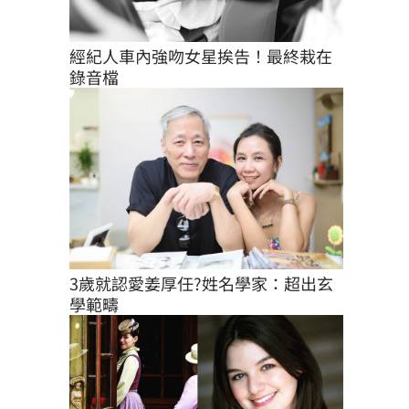
經紀人車內強吻女星挨告！最終栽在
錄音檔
3歲就認愛姜厚任?姓名學家：超出玄
學範疇