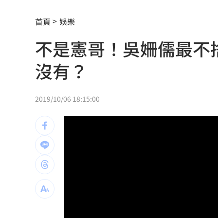
清大校長續任秒出國選校長！高為元道
首頁
娛樂
影片曝光！台中囂張男揮刀還尿在警身
不是憲哥！吳姍儒最不
AND2BLE、ALD1黑白對決！神級舞台
沒有？
獨／再爆隨機攻擊？婦控外送員無故賞
產蛋量下降 本週「蛋價漲3元」
20:08
2019/10/06 18:15:00
KISS OF LIFE飆唱 秀經典擦汗全場瘋
台股7月大回檔！0050申購額再破紀錄
2
2000人堵教堂搶看C羅婚禮 竟是超大
禾伸堂、南電出關日 處置股新規風險
平野惠一率兄弟奪171勝 中職最多勝外