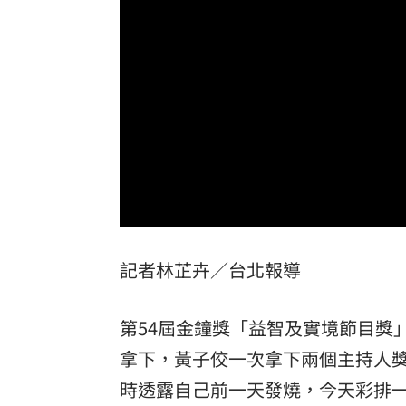
女股神加碼狂掃台積電！外媒揭全因這
想吃清淡！他搭機點「這特殊餐」傻眼
買房3年才知「蜘蛛人住我家」屋主超傻
生日變親人忌日！直升機慶祝墜機4人罹
台灣彩券開獎直播中
20:31
Loaded
:
Unmute
LIVE三立+24小時直播
15:27
0%
記者林芷卉／台北報導
三立iNEWS新聞台線上直播
18:00
商場戰國來臨 台中「頂奢大道」逐漸
第54屆金鐘獎「益智及實境節目獎
台彩父親節推新刮刮樂千萬頭獎超「爸
拿下，黃子佼一次拿下兩個主持人
時透露自己前一天發燒，今天彩排
「拍片人的多重宇宙」職涯論壇9/12登