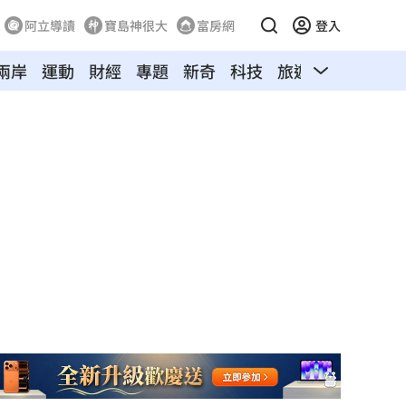
阿立導讀
寶島神很大
富房網
登入
兩岸
運動
財經
專題
新奇
科技
旅遊
汽車
寵物