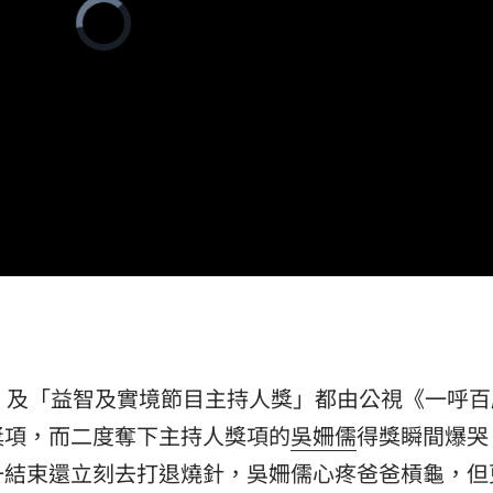
Video
巨頭
Player
19:53
is
loading.
了
19:51
眼
19:47
難
19:47
成形
12:00
」及「益智及實境節目主持人獎」都由公視《一呼百
」氣
12:00
獎項，而二度奪下主持人獎項的
吳姍儒
得獎瞬間爆哭
一結束還立刻去打退燒針，吳姍儒心疼爸爸槓龜，但
場！
10:30