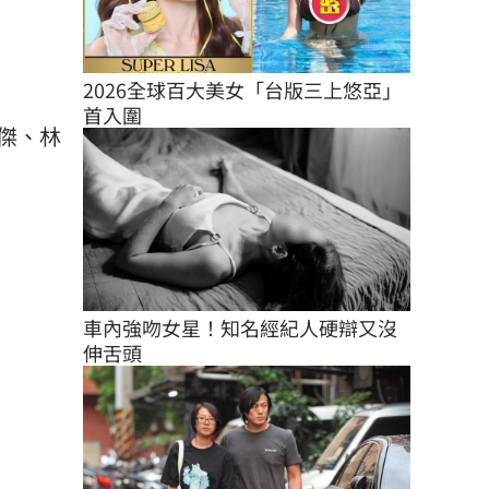
2026全球百大美女「台版三上悠亞」
首入圍
傑、林
車內強吻女星！知名經紀人硬辯又沒
伸舌頭