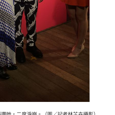
稱讚她，二度淚崩。（圖／記者林芷卉攝影）