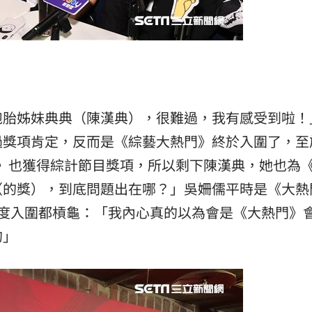
胞胎姊妹典典（陳漢典），很難過，我有感受到啦！
過獎項肯定，反而是《綜藝大熱門》終於入圍了，至
王》也獲得綜計節目獎項，所以剩下陳漢典，她也為
（的獎），到底問題出在哪？」吳姍儒平時是《大熱
3度入圍都槓龜：「我內心真的以為會是《大熱門》
的」