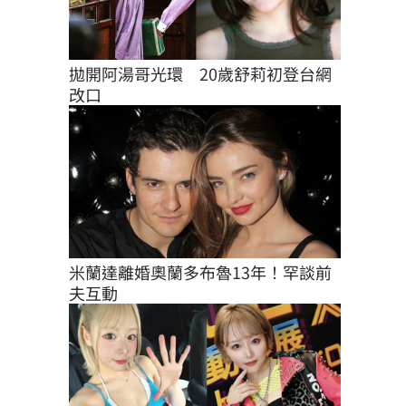
拋開阿湯哥光環　20歲舒莉初登台網
改口
米蘭達離婚奧蘭多布魯13年！罕談前
夫互動