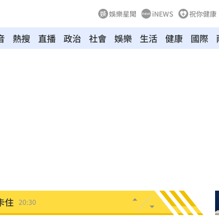
娛樂星聞
iNEWS
祝你健康
音
熱搜
直播
政治
社會
娛樂
生活
健康
國際
20:48
BP神曲
20:42
回
20:39
調查
20:35
卡住
20:30
危
20:30