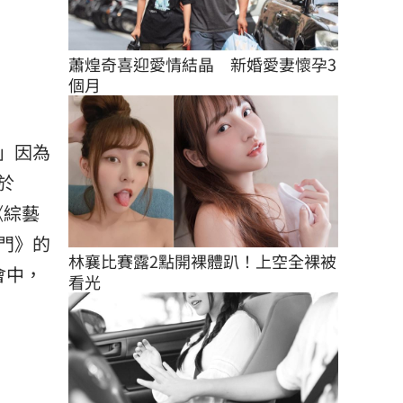
蕭煌奇喜迎愛情結晶　新婚愛妻懷孕3
個月
」因為
於
《綜藝
門》的
林襄比賽露2點開裸體趴！上空全裸被
會中，
看光