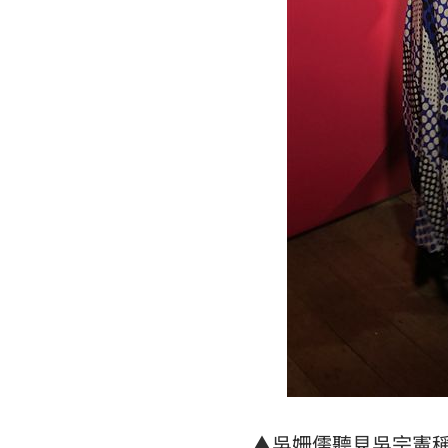
▲吳姍儒聽見
吳宗憲