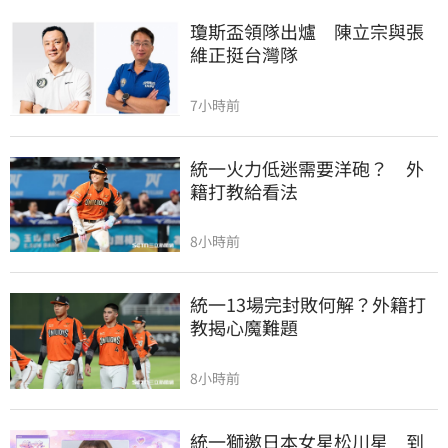
瓊斯盃領隊出爐　陳立宗與張
維正挺台灣隊
7小時前
統一火力低迷需要洋砲？　外
籍打教給看法
8小時前
統一13場完封敗何解？外籍打
教揭心魔難題
8小時前
統一獅邀日本女星松川星　到