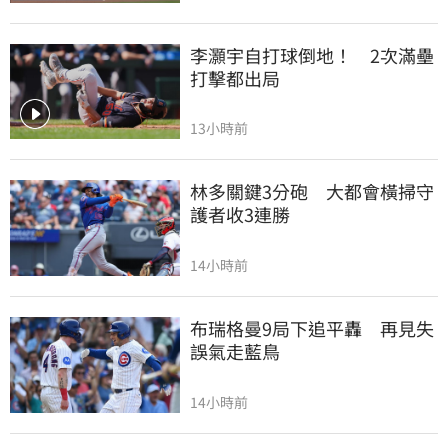
李灝宇自打球倒地！　2次滿壘
打擊都出局
13小時前
林多關鍵3分砲　大都會橫掃守
護者收3連勝
14小時前
布瑞格曼9局下追平轟　再見失
誤氣走藍鳥
14小時前