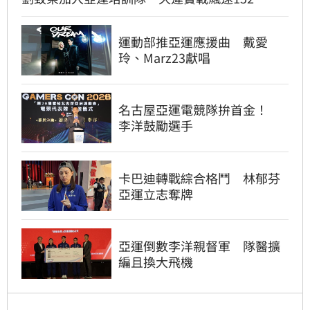
運動部推亞運應援曲 戴愛
玲、Marz23獻唱
名古屋亞運電競隊拚首金！
李洋鼓勵選手
卡巴迪轉戰綜合格鬥 林郁芬
亞運立志奪牌
亞運倒數李洋親督軍 隊醫擴
編且換大飛機