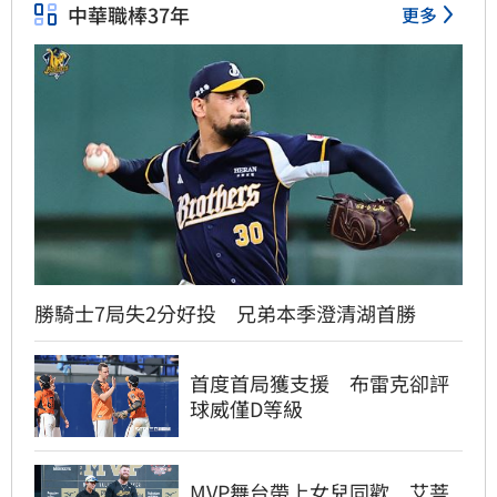
中華職棒37年
更多
勝騎士7局失2分好投 兄弟本季澄清湖首勝
首度首局獲支援 布雷克卻評
球威僅D等級
MVP舞台帶上女兒同歡 艾菩