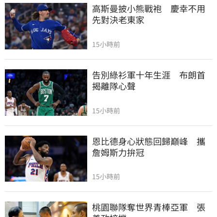
高斯曼披小熊戰袍　慶幸不用
先對決老東家
15小時前
告別綠衫軍十年生涯　布朗首
揭離隊心聲
15小時前
恩比德身心狀態回歸巔峰　攜
詹姆斯力拚冠
15小時前
桃園聯隊奪世界青棒亞軍　張