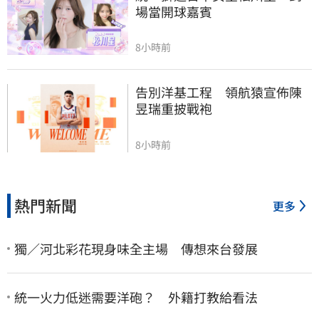
場當開球嘉賓
8小時前
告別洋基工程　領航猿宣佈陳
昱瑞重披戰袍
8小時前
熱門新聞
更多
獨／河北彩花現身味全主場 傳想來台發展
統一火力低迷需要洋砲？ 外籍打教給看法