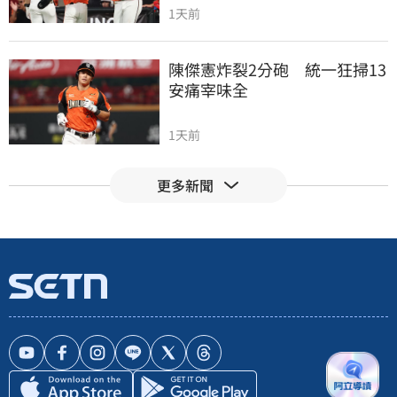
1天前
陳傑憲炸裂2分砲　統一狂掃13
安痛宰味全
1天前
更多新聞
葉總眼光超細　陳子豪：表現
不好抓我特訓
1天前
擺脫49戰0轟陰霾　陳子豪曝和
界外球有關
1天前