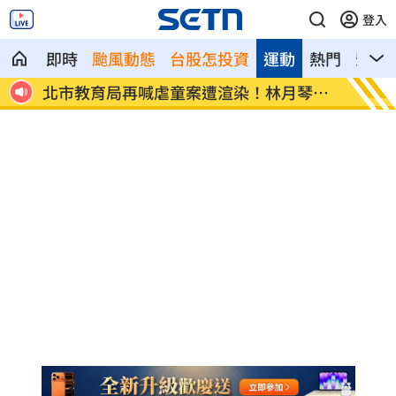
登入
即時
颱風動態
台股怎投資
運動
熱門
影音
北市教育局再喊虐童案遭渲染！林月琴開
白海豚
嗆
曝