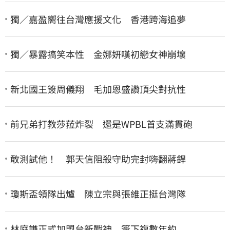
獨／嘉盈嚮往台灣應援文化 香港跨海追夢
獨／暴露搞笑本性 金娜妍嘆初戀女神崩壞
新北國王簽周儀翔 毛加恩盛讚頂尖對抗性
前兄弟打教莎菈炸裂 還是WPBL首支滿貫砲
敢測試他！ 郭天信阻殺守助完封嗨翻蔣銲
瓊斯盃領隊出爐 陳立宗與張維正挺台灣隊
林庭謙正式加盟台新戰神 簽下複數年約