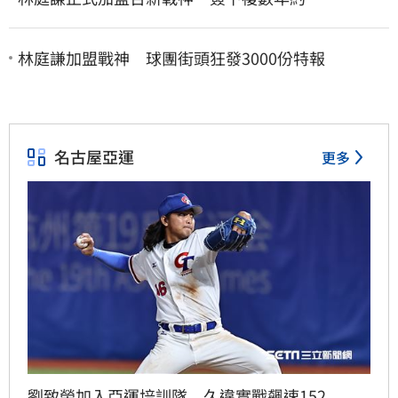
林庭謙加盟戰神 球團街頭狂發3000份特報
名古屋亞運
更多
劉致榮加入亞運培訓隊 久違實戰飆速152