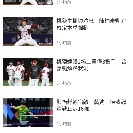
5小時前
桃猿牛棚壞消息　陳柏豪動刀
確定本季報銷
5小時前
桃猿連續2場二軍僅3投手　曾
豪駒解釋狀況
6小時前
鄭怡靜輸宿敵王藝迪　橫濱冠
軍戰止步16強
6小時前