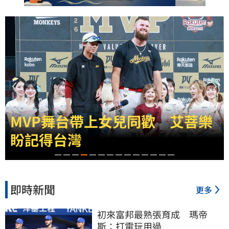
MVP舞台帶上女兒同歡　艾菩樂
盼記得台灣
即時新聞
更多
初來富邦最熟張育成　瑪帝
斯：打電玩用過