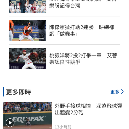
樂盼記得台灣
陳傑憲猛打助2連勝 餅總卻
虧「做蠢事」
桃猿洋將2投2打爭一軍 艾菩
樂認良性競爭
更多即時
更多
外野手接球相撞　深遠飛球彈
出牆變2分砲
13小時前