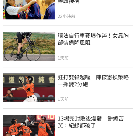
善政接機
23小時前
環法自行車賽爆作弊！女靠胸
部裝備降風阻
1天前
狂打雙殺超嘔　陳傑憲換策略
一揮變2分砲
1天前
13場完封敗後爆發　餅總苦
笑：紀錄都破了