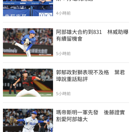
4小時前
阿部雄大合約到831　林威助曝
有續留機會
5小時前
郭郁政對獅表現不及格　葉君
璋說重話點評
5小時前
瑪帝斯明一軍先發　後藤證實
割愛阿部雄大