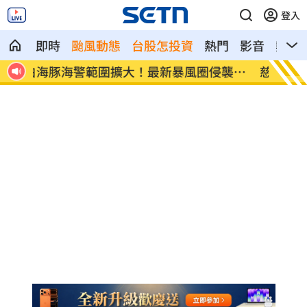
登入
即時
颱風動態
台股怎投資
熱門
影音
熱搜
襲率
慈濟遭詐10億 國民黨不認錯反嗆⋯網炸
就業意
鍋
高