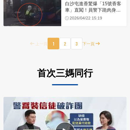
白沙屯進香驚爆「15號香客
車」直闖！員警下跪肉身擋
車：讓行人先過
2026/04/22 15:19
1
2
3
上一頁
下一頁
首次三媽同行