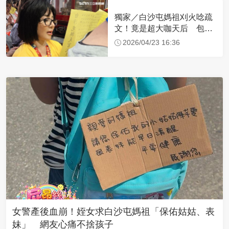
獨家／白沙屯媽祖刈火唸疏
文！竟是超大咖天后 包尿
布忍尿5小時不喊累
2026/04/23 16:36
女警產後血崩！姪女求白沙屯媽祖「保佑姑姑、表
妹」 網友心痛不捨孩子