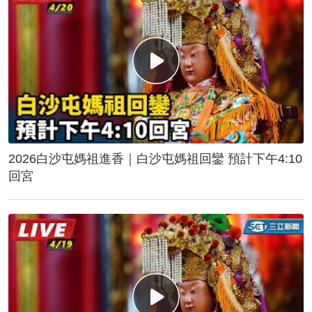
2026白沙屯媽祖進香｜白沙屯媽祖回鑾 預計下午4:10
回宮