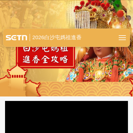
白沙屯媽祖進香全紀錄
2026白沙屯媽祖進香