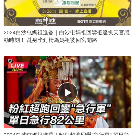
2024白沙屯媽祖進香｜白沙屯媽祖回鑾抵達拱天宮感
動時刻！ 乩身坐釘椅為媽祖婆回宮開路
2024白沙屯媽祖進香｜粉紅超跑回鑾"急行軍" 單日急