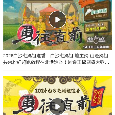
2026白沙屯媽祖進香｜白沙屯媽祖 爐主媽 山邊媽祖
共乘粉紅超跑啟程往北港進香！周邊王爺廟盛大歡
送！