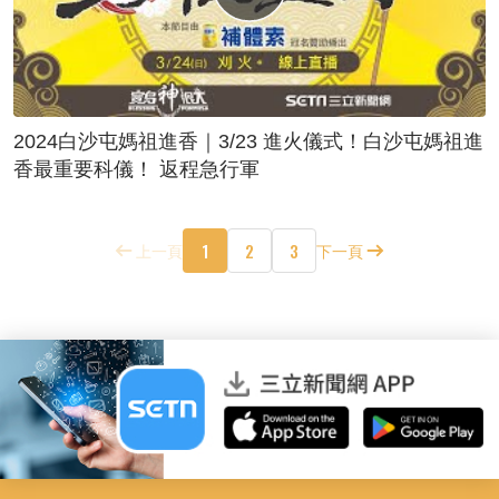
2024白沙屯媽祖進香｜3/23 進火儀式！白沙屯媽祖進
香最重要科儀！ 返程急行軍
1
2
3
上一頁
下一頁