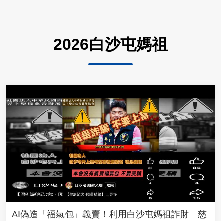
2026白沙屯媽祖
AI偽造「福氣包」義賣！利用白沙屯媽祖詐財 慈