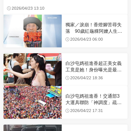
2026/04/23 13:10
獨家／淚崩！香燈腳苦尋失
落 90歲紅龜粿阿嬤人生謝
幕
2026/04/23 06:00
白沙屯媽祖進香超正美女義
工竟是她！身份曝光是最美
禮生 一輩子不結婚
2026/04/22 18:36
白沙屯媽祖進香！交通部3
大運具聯防「神調度」疏運
32.1萬創新高
2026/04/22 17:31