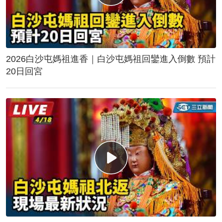
2026白沙屯媽祖進香｜白沙屯媽祖回鑾進入倒數 預計
20日回宮