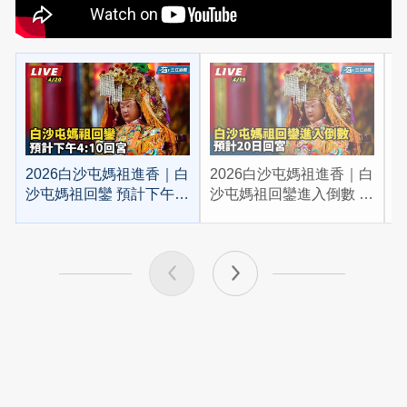
2026白沙屯媽祖進香｜白
2026白沙屯媽祖進香｜白
2
沙屯媽祖回鑾 預計下午
沙屯媽祖回鑾進入倒數 預
4:10回宮
計20日回宮