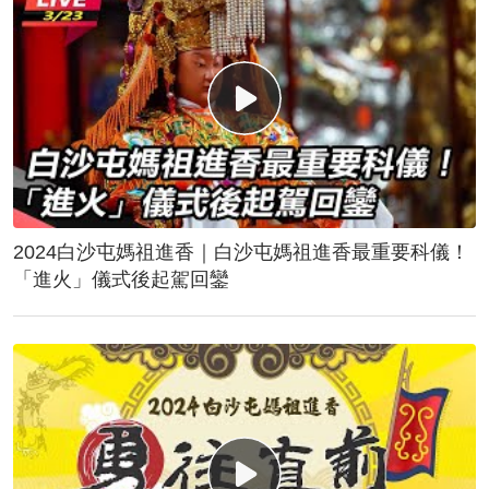
2024白沙屯媽祖進香｜白沙屯媽祖進香最重要科儀！
「進火」儀式後起駕回鑾