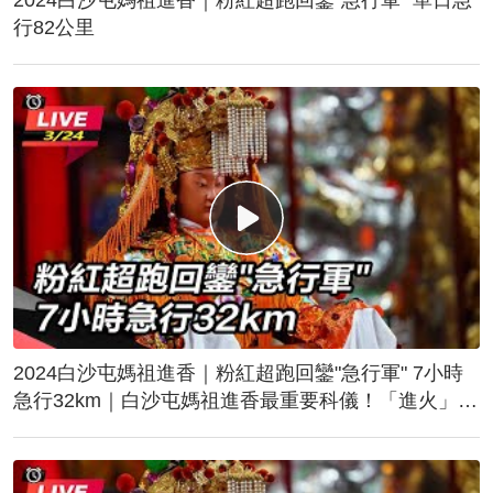
行82公里
2024白沙屯媽祖進香｜粉紅超跑回鑾"急行軍" 7小時
急行32km｜白沙屯媽祖進香最重要科儀！「進火」儀
式後起駕回鑾