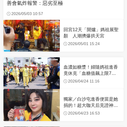
善會氣炸報警：惡劣至極
2026/05/03 10:57
回宮12天「開爐」媽祖展聖
顏 人潮擠爆拱天宮
2026/05/01 15:24
血濃如糖漿！婦隨媽祖進香
竟休克「血糖值飆上限7
倍」 醫曝原因
2026/04/24 11:16
獨家／白沙屯進香便當是她
捐的！超大咖天后見證神
蹟 一靠近媽祖就爆哭
2026/04/23 16:53