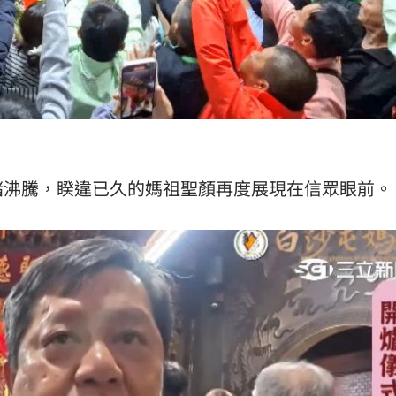
緒沸騰，睽違已久的媽祖聖顏再度展現在信眾眼前。