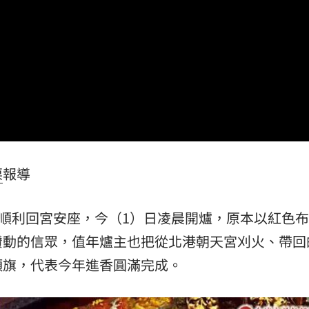
拍狼
19:16
關鍵
19:12
淑芬
19:12
嗆母
19:08
栗
報導
日順利回宮安座，今（1）日凌晨開爐，原本以紅色
成形
12:00
攢動的信眾，值年爐主也把從北港朝天宮刈火、帶回
頭旗，代表今年進香圓滿完成。
」氣
12:00
場！
10:30