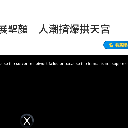
了
19:54
0%
19:51
祖展聖顏 人潮擠爆拱天宮
反擊
19:45
2倍
19:45
看新聞
秘辛
19:42
use the server or network failed or because the format is not supporte
薪
19:40
傳說
19:38
廢」
19:31
引進
19:23
Video
用過
Player
19:21
is
loading.