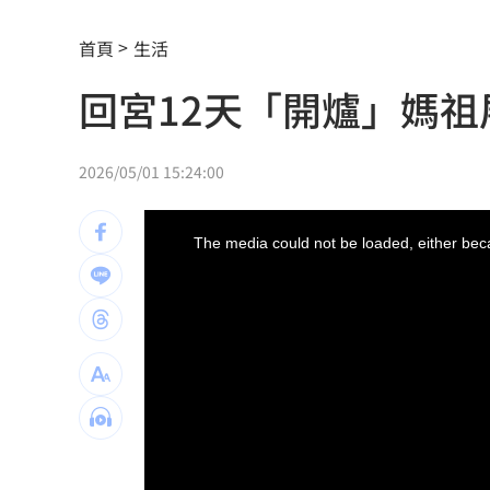
不副署藍白未來帳戶條例？行政院回應
首頁
生活
群聯7月營收刷新紀錄！1物出貨暴增450
回宮12天「開爐」媽
遭小38歲前任討2400萬 75歲影后強硬
肥大叔猝逝 廚房2事恐害罹癌風險增近
2026/05/01 15:24:00
《KPOP獵魔女團》團隊將訪台 曝爆紅
This
is
a
The media could not be loaded, either beca
modal
賴清德呼籲：企業有賺錢就該幫員工加
window.
波若威獲百倍「本夢比」 專家揭都市
LINE更新傳災情！ 用戶怨「主題全報
美國出手封殺中國機器人！北市曾高調
初來富邦最熟張育成 瑪帝斯：打電玩