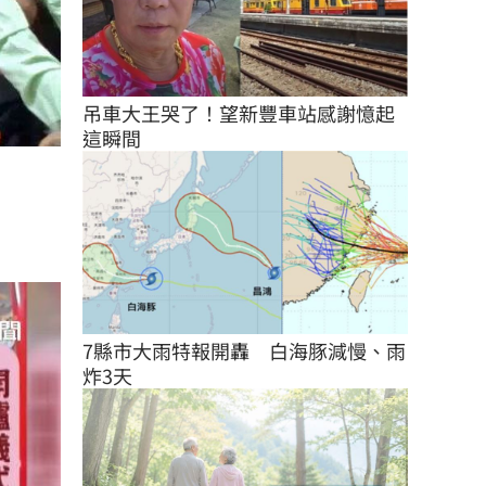
吊車大王哭了！望新豐車站感謝憶起
這瞬間
7縣市大雨特報開轟　白海豚減慢、雨
炸3天