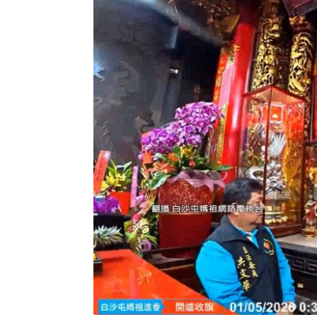
8國球員齊聚高雄 Formosa 7s掀足球
理想混蛋號召粉絲跨海追星吃美食！
18: