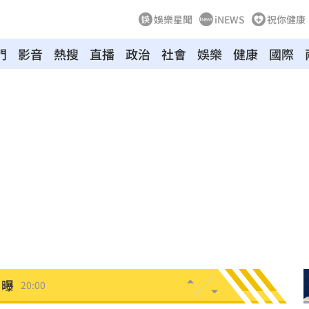
娛樂星聞
iNEWS
祝你健康
門
影音
熱搜
直播
政治
社會
娛樂
健康
國際
臉
20:14
不知
20:08
20:07
結束
20:07
片曝
20:00
理
20:00