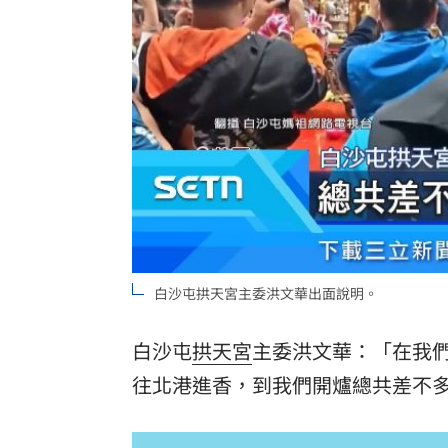
白沙屯拱天宮主委洪文華出面說明。
白沙屯
拱天宮
主委洪文華：「在我
往北港進香，到我們開爐總共差不多