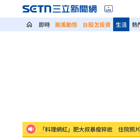
即時
颱風動態
台股怎投資
生活
熱
方恩格拿國軍小泡芙作文章 遭1事實打
陳韻文復原卡關？餅總：二軍何時投都
專家曝下週「這兩天」短線反彈要來了
美國撐不住？川普認彈藥吃緊：戰爭快
「料理網紅」肥大叔暴瘦猝逝 住院照
台新新光金控淨零論壇 專家分享永續治