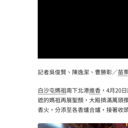
車站、農場廁所裝針孔 台鐵司機成偷
下週台股能否突破反壓？專家點名今晚
律師詐慈濟仍接機BNT 同框陳時中、張
託付360萬存款！兒1原因全花完甩存摺
台灣彩券開獎直播中
20:31
記者吳俊賢、陳逸潔、曹勝彰／
苗
LIVE三立+24小時直播
15:27
三立iNEWS新聞台線上直播
18:00
白沙屯
媽祖
南下北港
進香
，4月20
商場戰國來臨 台中「頂奢大道」逐漸
遮的媽祖再展聖顏，大殿擠滿萬頭
香火
，分添至各香爐合爐，接著收
台彩父親節推新刮刮樂千萬頭獎超「爸
「拍片人的多重宇宙」職涯論壇9/12登