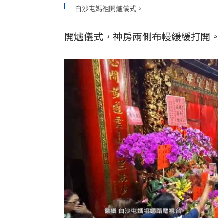
白沙屯媽祖開爐儀式。
開爐儀式，神房兩側布幔緩緩打開