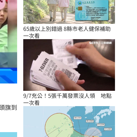
65歲以上別錯過 8縣市老人健保補助
一次看
9/7充公！5張千萬發票沒人領　地點
一次看
頭旗到