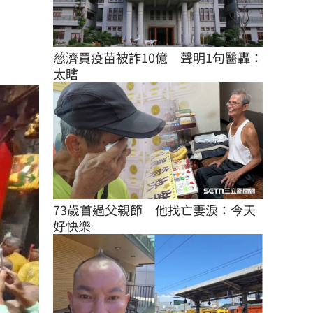
慈濟買疫苗被詐10億　聲明1句醫轟：
太瞎
73歲首過父親節　他找亡妻淚：今天
好快樂