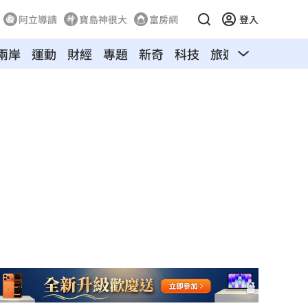
阿立導讀
寶島神很大
富房網
登入
兩岸
運動
財經
專題
新奇
科技
旅遊
汽車
寵物