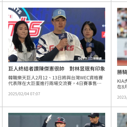
說出日文，不過總教練用日文回應化解小插曲，
並大讚王彥程「比影片上還帥！」
巨人終結者讚陳傑憲很帥 對林昱珉有印象
勝
韓職樂天巨人2月12、13日將與台灣WEC資格賽
KI
代表隊在大巨蛋進行兩場交流賽，4日賽事售票
在8
記者會，樂天巨人也由終結者金元中擔任球員代
9局
2025/02/04 07:07
表出席，金元中一來就親切開心用中文跟大家自
2023
對戰
我介紹和問好，談到印象最深刻的台灣選手，他
《O
除了點名去年在12強表現搶眼的MVP陳傑憲，讚
合報
美對方很帥又很紅，還提到去年好投壓制韓國的
台灣王牌林昱珉，但他也展現出必勝的決心，直
言 「台灣是必須要戰勝的隊伍」。