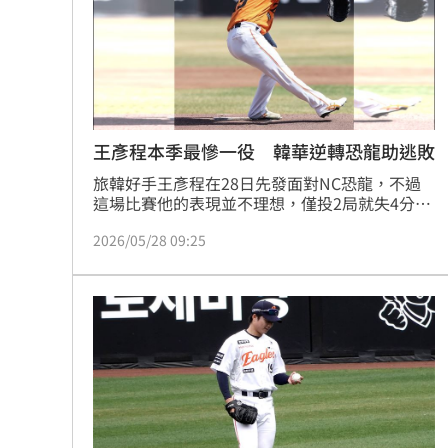
王彥程本季最慘一役 韓華逆轉恐龍助逃敗
旅韓好手王彥程在28日先發面對NC恐龍，不過
這場比賽他的表現並不理想，僅投2局就失4分退
場休息，下場時球隊處於落後狀態，但是韓華鷹
2026/05/28 09:25
7局開始3個半局攻下14分，大逆轉以16：7拿下
勝利，幫助王彥程逃敗。