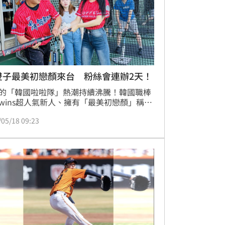
雙子最美初戀顏來台 粉絲會連辦2天！
的「韓國啦啦隊」熱潮持續沸騰！韓國職棒
 Twins超人氣新人、擁有「最美初戀顏」稱號
如辰近日首度跨海來台，舉辦個人職業生涯
/05/18 09:23
灣首場「品牌粉絲見面會」！還獻出壘球初
。