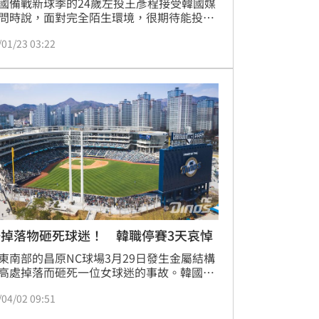
國備戰新球季的24歲左投王彥程接受韓國媒
問時說，面對完全陌生環境，很期待能投出
表現，首要任務是融入球隊；至於球隊期待
/01/23 03:22
先發輪值，他說，會以這目標努力。
場掉落物砸死球迷！ 韓職停賽3天哀悼
東南部的昌原NC球場3月29日發生金屬結構
高處掉落而砸死一位女球迷的事故。韓國職
日取消所有賽事進行哀悼，並要求球隊未來
/04/02 09:51
必須徹底進行安全檢查。