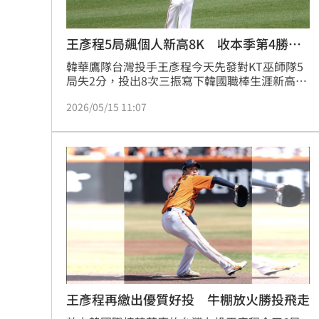
王彥程5局飆個人新高8K 收本季第4勝入
袋
韓華鷹隊台灣投手王彥程今天先發對KT巫師隊5
局失2分，投出8次三振寫下韓國職棒生涯新高，
最快球速來到150公里，打線也給予應援，最終5
2026/05/15 11:07
比3贏球，王彥程取得本季第4勝。
王彥程再繳出優質好投 牛棚放火勝投飛走