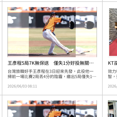
即可
熱潮
裝置
10:00
賽事
鬥歷
15
王彥程5局7K無保送 僅失1分好投無關勝
KT
敗
演
台灣旅韓好手王彥程在3日迎來先發，此役他一
效力
掃前一場比賽2局丟4分的陰霾，繳出5局僅失1分
智，
好投，單場更是狂飆7次三振，不過韓華鷹和斗
並未
2026/06/03 08:11
2026
山熊鏖戰到比賽後段仍無法分出勝負，最終雙方
高人
3：3握手言和，王彥程此役無關勝敗。
費的
動」