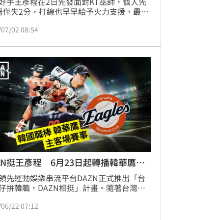
好手王彥程在2日先發面對KT巫師，個人先
局僅失2分，打線也早早給予火力支援，最終
鷹以14：3大勝巫師，王彥程也順利拿下個
/07/02 08:54
季第7勝。
ZN挺王彥程 6月23日起轉播韓華鷹賽
領先運動娛樂串流平台DAZN正式推出「台
仔拚韓職，DAZN相挺」計畫。隨著台灣左
彥程本季在韓國職棒繳出亮眼成績，掀起台
/06/22 07:12
迷高度關注，DAZN宣布6月23日起正式提供
O賽事轉播服務。球迷只需註冊DAZN帳號，