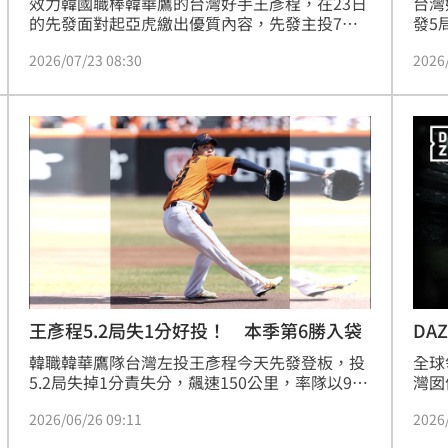
效力韓國職棒韓華鷹的台灣好手王彥程，在23日
台灣
新高
的先發面對起亞虎繳出優質內容，先發主投7局
發5
05:23
僅失2分送出7次三振，加上隊友給予火力支援，
韓華
2026/07/23 08:30
2026
最終以9：2拿下勝利，王彥程也順利收下個人本
人本
關稅
05:13
季第8勝。
5:05
一場
04:58
王彥程5.2局失1分好投！ 本季第6勝入袋
DA
成形
12:00
事
韓職韓華鷹隊台灣左投王彥程今天先發登板，投
全球
5.2局失掉1分責失分，飆速150公里，率隊以9比
灣囡
」氣
12:00
2擊敗SSG登陸者，王彥程拿下睽違1個多月的勝
投王
2026/06/26 09:11
2026
投，為個人本季第6勝。
灣球
場！
10:30
KB