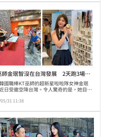
使用手機、平板、電腦和智慧電視等跨平台
，免費收看王彥程效力的韓華鷹隊主、客場
，一同見證台灣好手在韓國職棒舞台上的奮
程。
巫師金珉智沒在台灣發展 2天跑3場商
韓國職棒KT巫師的超新星啦啦隊女神金珉
近日受邀空降台灣。令人驚奇的是，她目前
加入任何台灣職業球隊，卻憑藉著在台的超
/05/31 11:38
氣，短短2天之內接連出席3場商業活動，付
粉絲活動不斷，展現逆天的「未簽約先轟
吸金魅力！