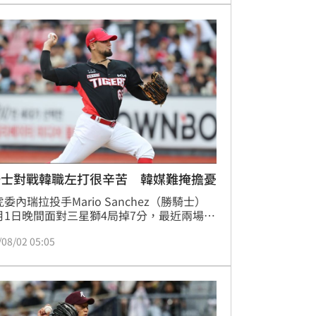
騎士對戰韓職左打很辛苦 韓媒難掩擔憂
A虎委內瑞拉投手Mario Sanchez（勝騎士）
月1日晚間面對三星獅4局掉7分，最近兩場共
掉10分都是責失，目前在韓國職棒出賽4場，
/08/02 05:05
KBO左打的被打擊率高達3成54，韓國媒體
SEN》2日報導難掩擔憂。（記者蕭保祥／綜
導）