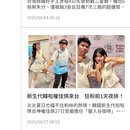
台灣旅韓好手王彥程4日先發對戰三星獅，繳出6
就業意外爆冷！那指漲342點 標普500
局無失分、僅被敲3安且狂飆7次三振的超優質表
現，助韓華鷹以4：1奪勝。王彥程不僅收下本季
2026/08/04 08:33
第10勝，更創下韓職史上首位單季10勝亞洲外援
美通過制裁案！川普可課俄國商品500%
的里程碑，並與任燦圭並列聯盟勝投王。此役王
彥程展現強大危機處理能力，儘管開賽遇亂流，
日本銀髮族瘋工作 逾4成想做到80歲
0
但關鍵時刻總能化險為夷，整場用了106球完美
封鎖對手打線。這項紀錄不僅寫下個人職棒生涯
解散統促黨？他曝翁曉玲一招：恐白忙
新頁，更讓王彥程在韓職戰場上的地位大幅提
升，成為本季最受矚目的投手之一，表現備受肯
定。
台灣彩券開獎直播中
20:31
LIVE三立+24小時直播
15:27
三立iNEWS新聞台線上直播
18:00
新生代韓啦權佳煐來台 狂粉前1天夜排！
商場戰國來臨 台中「頂奢大道」逐漸
炎炎夏日也擋不住粉絲的熱情！韓國新生代啦啦
隊女神權佳煐27日受邀擔任「獵人谷咖啡」一日
台彩父親節推新刮刮樂千萬頭獎超「爸
店長。權佳煐展現無敵的親和力，親自幫幸運粉
2026/06/27 08:53
絲調製摩卡咖啡，最後更帶領全場齊跳時下最夯
「拍片人的多重宇宙」職涯論壇9/12登
的「鴨子舞」，把現場氣氛推向最高潮。