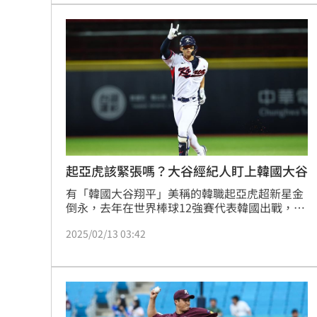
起亞虎該緊張嗎？大谷經紀人盯上韓國大谷
有「韓國大谷翔平」美稱的韓職起亞虎超新星金
倒永，去年在世界棒球12強賽代表韓國出戰，雖
然球隊因在預賽就敗給台灣，最終無緣複賽，但
2025/02/13 03:42
金倒永展現恐怖的長打能力，成為韓國隊陣中最
大亮點，韓媒13日爆料金倒永已經被大谷翔平的
美國經紀人盯上，和特別跑去起亞虎加州春訓基
地，就是為了要見這位「韓國大谷」一面。