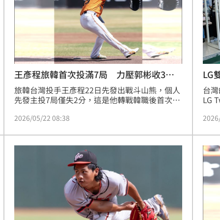
王彥程旅韓首次投滿7局 力壓郭彬收3連
LG
勝
旅韓台灣投手王彥程22日先發出戰斗山熊，個人
台灣
先發主投7局僅失2分，這是他轉戰韓職後首次投
LG
滿7局，且單場有6次三振僅1保送，狀況相當出
的徐
2026/05/22 08:38
2026
色加上韓華鷹火力給予支援，最終韓華鷹以5：3
在台
拿下勝利，王彥程個人連3場出賽都拿下勝投。
體驗