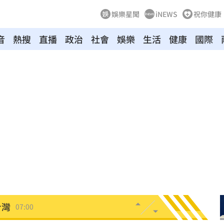
娛樂星聞
iNEWS
祝你健康
音
熱搜
直播
政治
社會
娛樂
生活
健康
國際
點醒
07:20
光
07:20
生產
07:14
協議
07:09
母告
07:08
台灣
07:00