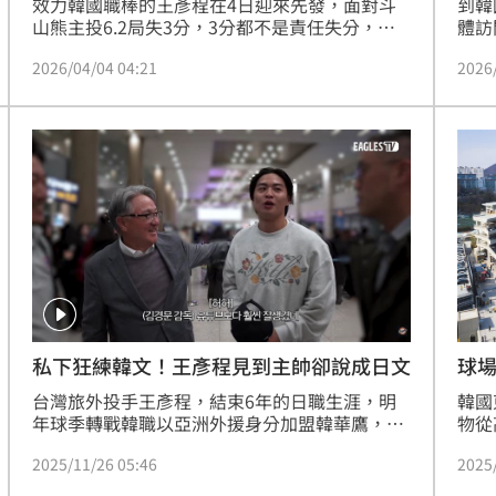
效力韓國職棒的王彥程在4日迎來先發，面對斗
到韓
山熊主投6.2局失3分，3分都不是責任失分，最
體訪
終韓華鷹以9：3打敗斗山熊，王彥程也順利拿下
什麼
2026/04/04 04:21
2026
個人賽季第2場勝利。
成為
私下狂練韓文！王彥程見到主帥卻說成日文
球
台灣旅外投手王彥程，結束6年的日職生涯，明
韓國
年球季轉戰韓職以亞洲外援身分加盟韓華鷹，26
物從
日球團釋出王彥程在機場與總教練、隊友見面的
棒1
2025/11/26 05:46
2025
影片，只見等待時王彥程認真學習韓文，沒想到
賽前
實際見到總教練金卿文，因為太緊張王彥程脫口