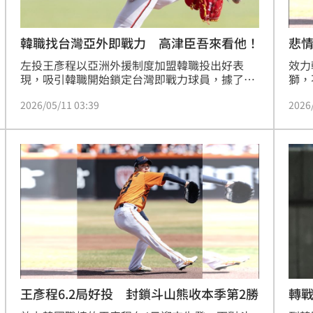
韓職找台灣亞外即戰力 高津臣吾來看他！
悲情
敗
左投王彥程以亞洲外援制度加盟韓職投出好表
效力
現，吸引韓職開始鎖定台灣即戰力球員，據了
獅，
解，10日春聯冠軍戰高津臣吾代表韓職樂天巨人
球任
2026/05/11 03:39
2026
隊到場觀賽，關注台電火球男王宇傑。
發胡
然繳
最終
王彥程6.2局好投 封鎖斗山熊收本季第2勝
轉