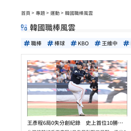
當年日本捐我AZ秘辛！他牽線揭專為台
首頁
專題
運動
韓國職棒風雲
白海豚劇烈降雨來了 8縣市大雨特報開
韓國職棒風雲
特斯拉撞12車！目擊者：賓士擋下救好
職棒
棒球
KBO
王維中
姜厚任女友「3碩1博」爆造假！本人發
慈濟遭詐10億 AIT突發文打擊詐騙網笑
新北爆警匪追逐…轟4槍射3輪！破窗逮
強彈千點！「18檔」收復失土台股ETF
0
7月急跌觸底 高含積這幾檔受益人激增
白海豚海警範圍擴大！最新暴風圈侵襲
王彥程6局0失分創紀錄 史上首位10勝亞
慈濟遭詐10億 國民黨不認錯反嗆⋯網
外