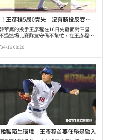
！王彥程5局0責失 沒有勝投反吞首
韓華鷹的投手王彥程在16日先發面對三星
不過這場比賽隊友守備不幫忙，在王彥程投
內出現失誤導致失分，加上打線遭到對方先
/04/16 08:20
拉多（Ariel Jurado）封鎖，最終王彥程雖
出5局0責失的表現，但是團隊以1：6吞敗，
王彥程承擔個人本季首敗。
戰韓職陌生環境 王彥程首要任務是融入