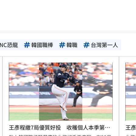
生產
06:52
炸
06:40
多人
06:37
NC恐龍
韓國職棒
韓職
台灣第一人
聲了
06:33
翻
06:09
毒駕
06:08
6:00
！
05:45
率曝
05:44
王彥程繳7局優質好投 收穫個人本季第8
王彥
炸鍋
05:43
勝