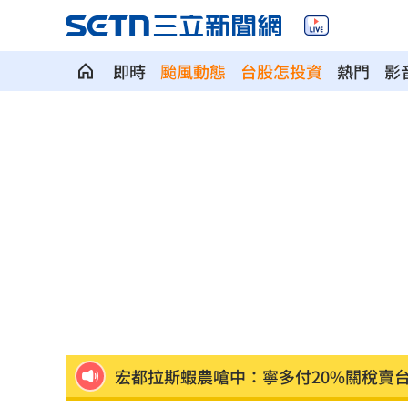
即時
颱風動態
台股怎投資
熱門
影
廣末涼子走過低谷吐真心 被兒一句話
盤前／Fed升息警報降 台股反攻關鍵曝
當年日本捐台AZ疫苗真相曝 專為台灣
美官員：伊朗與阿曼很快就荷莫茲達成
植物人妻獲賠1035萬…尪照顧她卻被岳
宏都拉斯蝦農嗆中：寧多付20%關稅賣