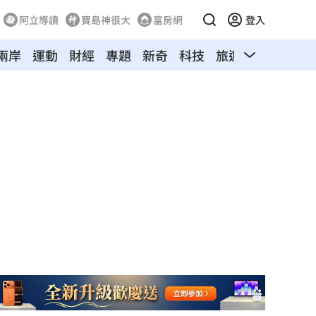
阿立導讀
寶島神很大
富房網
登入
兩岸
運動
財經
專題
新奇
科技
旅遊
汽車
寵物