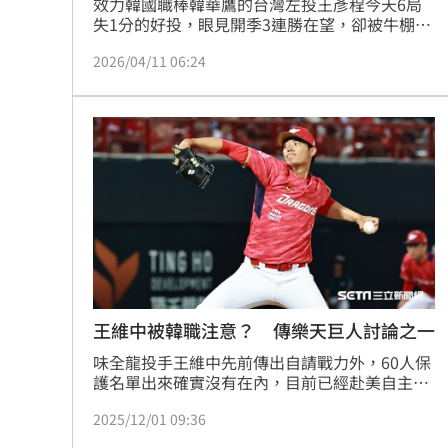
效力韓國職棒韓華鷹的台灣左投王彥程今天6局
失1分的好投，眼見開季3連勝在望，卻被牛棚放
火燒掉，最終韓華以5比6敗給起亞虎隊，王彥程
2026/04/11 06:24
無關勝敗但仍是連2場優質先發。
王維中被韓職注意？ 傳樂天巨人討論之一
味全龍投手王維中先前傳出自請戰力外，60人保
護名單出來確實沒有在內，目前已經赴美自主訓
練，然而韓職2026年球季開始啟動「亞洲外援」
2025/12/01 09:36
制度，傳出曾經效力韓職的王維中是人選之一。