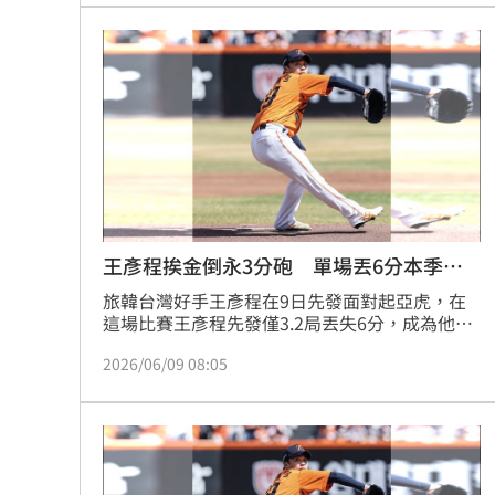
8國球員齊聚高雄 Formosa 7s掀足球
理想混蛋號召粉絲跨海追星吃美食！
18:
王彥程挨金倒永3分砲 單場丟6分本季最
慘
旅韓台灣好手王彥程在9日先發面對起亞虎，在
這場比賽王彥程先發僅3.2局丟失6分，成為他旅
韓後單場丟失最多分的一場，其中包含4局上挨
2026/06/09 08:05
起亞虎強打金倒永全壘打。