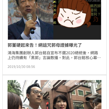
郭董硬起來告！網詛咒郭母證據曝光了
鴻海集團創辦人郭台銘自宣布不選2020總統後，網路
上仍持續有「黑郭」言論散播。對此，郭台銘核心幕
僚、永齡基金會副執行長蔡沁瑜日前表示，已經陸續針
2019/10/30 08:56
對涉及人身攻擊等言論進行蒐證，不排除提法律訴訟，
目前最新進展，確定將於明（31）日上午到台北市三張
犁派出所報案。