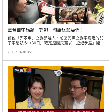
藍營鍘李縉穎 郭辦一句話送藍委們！
首位「郭家軍」立委參選人、前國民黨立委李嘉進的兒
子李縉穎今（30日）確定遭國民黨以「違紀參選」開除
黨籍，鴻海集團創辦人郭台銘已知道此事，但郭台銘人
2019/10/30 06:11
還在開會，並未與李縉穎談到此事，對於這樣的結果，
是否會影響到郭台銘與國民黨籍立委合作？郭台銘核心
幕僚、永齡基金會副執行長蔡沁瑜下午陪同李縉穎接受
媒體聯訪時表示，目前並不影響郭台銘跟國民黨的關
係，若有藍營立委有需要，而且認同郭台銘的理念，還
是會評估去站台及