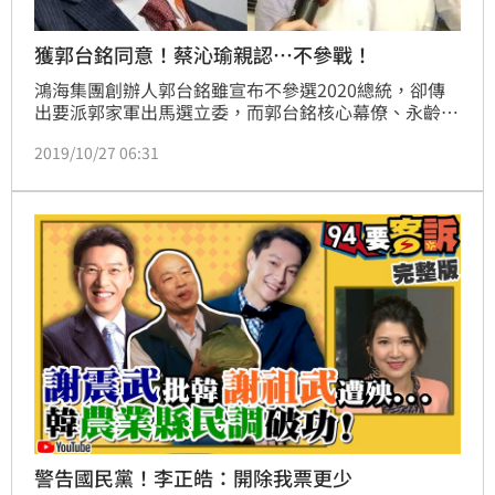
獲郭台銘同意！蔡沁瑜親認…不參戰！
鴻海集團創辦人郭台銘雖宣布不參選2020總統，卻傳
出要派郭家軍出馬選立委，而郭台銘核心幕僚、永齡基
金會副執行長蔡沁瑜，則傳出可能挑戰桃園市第六選區
2019/10/27 06:31
立委。不過，蔡沁瑜今（27）日首度證實，自己將堅守
「郭家軍」發言人的位置，不會投入立委選戰。
警告國民黨！李正皓：開除我票更少