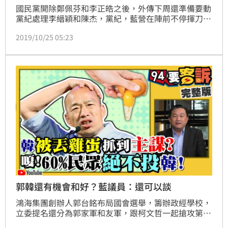
國民黨開除鄭佩芬和李正皓之後，外傳下周還準備要動
黨紀處理李縉穎和陳杰，黨紀，藍營在陣前不停揮刀斬
向「自己人」，能鼓舞韓國瑜的選情嗎？(文章未完請
2019/10/25 05:23
往下；詳情請見影片32:35處)
郭韓還有機會和好？藍議員：還可以談
鴻海集團創辦人郭台銘布局國會選舉，籌辦政經學校，
立委提名還分為郭家軍和友軍，跟柯文哲一起搶攻第三
勢力票源，郭台銘完全不顧藍營輸贏了嗎？(文章未完