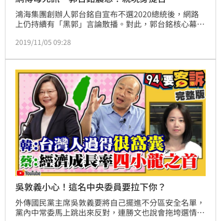
鴻海集團創辦人郭台銘自宣布不選2020總統後，網路
上仍持續有「黑郭」言論散播。對此，郭台銘核心幕
僚、永齡基金會副執行長蔡沁瑜上個月31日赴派出所報
2019/11/05 09:28
案，並表示已對涉及人身攻擊等言論進行蒐證，將提法
律訴訟。不過郭台銘辦公室今（5日）早發出緊急通
知，要追加提告署名李英德的網友，由於事涉郭台銘先
生母親，「郭台銘先生於上午11:00將親自前往刑事
局」對此提告。郭辦上午10時16分再發出通知表示，
「郭台銘先生
吳敦義小心！這名中央委員要拉下你？
外傳國民黨主席吳敦義要將自己擺進不分區安全名單，
黨內中常委馬上跳出來反對，連勝文也說會拖垮選情，