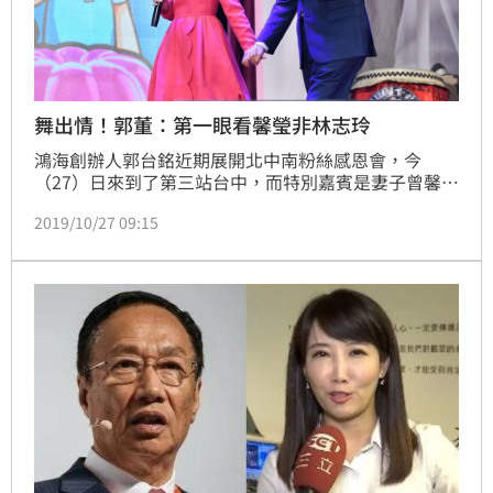
舞出情！郭董：第一眼看馨瑩非林志玲
鴻海創辦人郭台銘近期展開北中南粉絲感恩會，今
（27）日來到了第三站台中，而特別嘉賓是妻子曾馨
瑩，主持人不但出了多道考題，在默契大考驗時，郭台
2019/10/27 09:15
銘自爆，會和曾馨瑩認識，是她在教他和林志玲跳舞時
被電到，更稱「我看她第一眼，沒看林志玲」，引起台
下一陣歡呼聲。