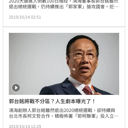
2020大選進入倒數100日階段，鴻海董事長郭台銘雖然
退出總統選戰，仍持續推出「郭家軍」搶攻國會。近日
傳出有國民黨立委參選人，希望找郭台銘站台造勢，對
2019/10/14 02:51
此，吳敦義今（14）日直言，郭台銘只要符合2項條
件，「哪裡有拒絕之理啊？」
郭台銘將戰不分區？人生劇本曝光了！
鴻海創辦人郭台銘雖然退出2020總統選戰，卻持續與
台北市長柯文哲合作，積極佈署「郭柯聯軍」投入立委
戰區。日前更傳出，郭台銘自認虧欠柯文哲，提出願意
2019/10/14 12:29
列在台灣民眾不分區第1位，或列在不分區第8位，來幫