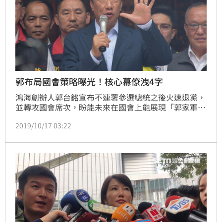
郭布局國會策略曝光！核心幕僚洩4字
鴻海創辦人郭台銘宣布不連署參選總統之後火速退黨，
並轉攻國會席次，盼能未來在國會上能展現「郭家軍」
的影響力。對此，郭台銘核心幕僚、永齡基金會執行長
2019/10/17 03:22
劉宥彤今受訪，談到「郭家軍」立委選戰布局，劉宥彤
表示，郭台銘未來在國會的策略傾向「合縱連橫」，另
外針對「郭家軍」提名上，劉宥彤說，人選會非常謹
慎、保守，保留未來在立法院與藍、綠合作的空間。