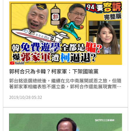
都還沒有選，怎麼想到2020年」，距離2024年還很
久，一切世事難料。
郭柯合只為卡韓？柯家軍：下架國瑜黨
郭台銘退選總統後，繼續在北中南展開感恩之旅，但隨
著郭家軍相繼表態不選立委，郭柯合作還能展現實際戰
力嗎？韓國瑜在缺少郭台銘的奧援之下，能否獨自抗衡
2019/10/28 05:32
蔡英文，民眾黨的態度令人起疑！(文章未完請往下；
詳情請見影片43：23處)