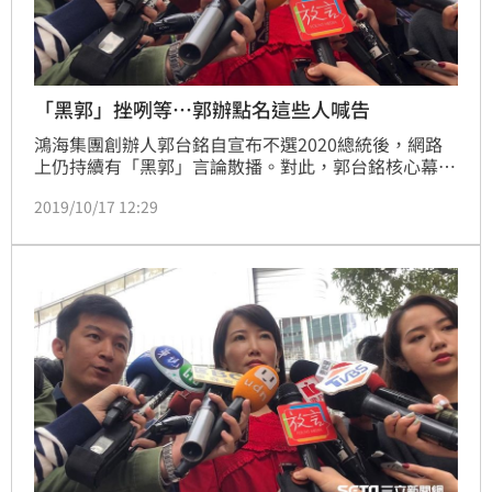
「黑郭」挫咧等…郭辦點名這些人喊告
鴻海集團創辦人郭台銘自宣布不選2020總統後，網路
上仍持續有「黑郭」言論散播。對此，郭台銘核心幕
僚、永齡基金會副執行長蔡沁瑜今（17）日上午受訪宣
2019/10/17 12:29
布，郭辦已經陸續針對涉及人身攻擊等言論進行蒐證，
不排除提法律訴訟，將優先向警察局報案。