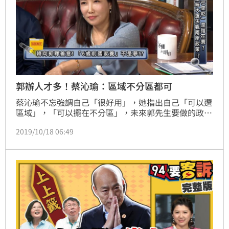
郭辦人才多！蔡沁瑜：區域不分區都可
蔡沁瑜不忘強調自己「很好用」，她指出自己「可以選
區域」，「可以擺在不分區」，未來郭先生要做的政經
學校，自己也可以當發言人，「郭先生會想想，到底我
2019/10/18 06:49
擺在哪裡，對他比較好」。