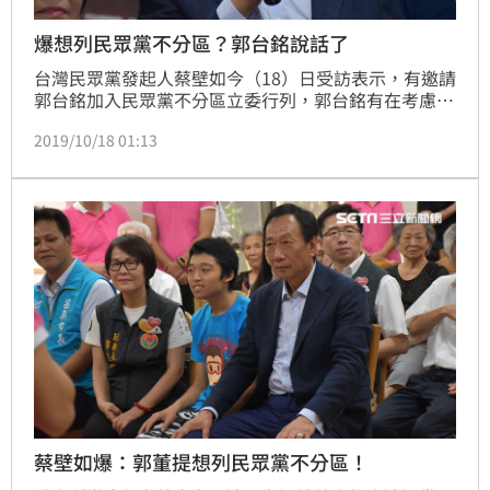
爆想列民眾黨不分區？郭台銘說話了
台灣民眾黨發起人蔡壁如今（18）日受訪表示，有邀請
郭台銘加入民眾黨不分區立委行列，郭台銘有在考慮入
黨；蔡璧如更爆料，「郭台銘有說覺得自己可排在第8
2019/10/18 01:13
或10名」。對此，郭台銘辦公室表示，郭台銘先生才剛
退出國民黨，目前正在享受無黨一身輕的生活，並全力
輔選郭家軍，同時也希望不分黨派合縱連橫，未來在國
會能推動他所提出的福國利民政策，加上還有政經學院
和智庫要規劃和執行，是否要列民眾黨的不分區，現階
段暫時不在人
蔡壁如爆：郭董提想列民眾黨不分區！