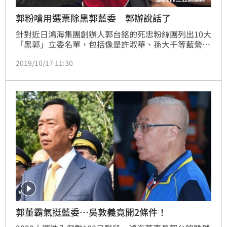
郭粉嗆用選票除黑郭藍委 郭辦說話了
針對近日鴻海集團創辦人郭台銘的死忠粉絲團列出10大
「黑郭」立委名單，包括像是許淑華、孫大千等藍營立
委都上榜，郭粉揚言要用選票下架這些黑郭立委一事，
2019/10/17 11:30
郭台銘核心幕僚、永齡基金會副執行長蔡沁瑜今（17）
日受訪表示，不清楚名單內容，但原則上就是尊重粉絲
自發性的行為。
郭董霸氣挺藍委…吳敦義竟開2條件！