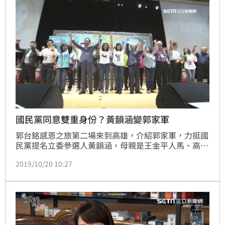
國民黨同意雙重身份？黃韻涵變郭家軍
郭台銘感恩之旅第二場來到高雄，介紹郭家軍，力挺國
民黨提名立委參選人黃韻涵，母親是王金平人馬、高雄
市副議長陸淑美，韓粉郭粉都想通吃，她說自己跟吳敦
2019/10/20 10:27
義報備過！到場的除了王金平、蔡璧如，還有前高雄縣
長楊秋興，他批評韓國瑜快要選不下去，會讓國民黨三
輸，重提換柱2.0，並拱郭台銘重新思考參選總統。