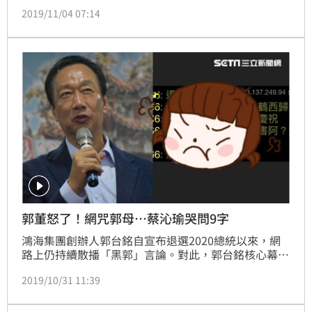
不讓吳主席當吳立委，國民黨又鬧茶壺風暴！ (文章未
2019/11/04 07:14
完請往下；詳情在影片57：00)
郭董怒了！網咒郭母…蔡沁瑜哭問9字
鴻海集團創辦人郭台銘自宣布退選2020總統以來，網
路上仍持續散播「黑郭」言論。對此，郭台銘核心幕
僚、永齡基金會副執行長蔡沁瑜今（31）日赴派出所報
2019/10/31 11:39
案，並表示已對涉及人身攻擊等言論進行蒐證，將提法
律訴訟。此外，對於郭台銘母親受到威脅咒罵，蔡沁瑜
提起自己的女兒，並哽咽表示，「我們難道活該被欺