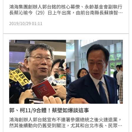
鴻海集團創辦人郭台銘的核心幕僚、永齡基金會副執行
長蔡沁瑜今（29）日上午出席，由前台南縣長蘇煥智籌
組新政黨「台灣維新黨」提名區域立委名單的發表記者
2019/10/29 01:11
會。針對郭台銘上週日（27日）在台中場的感恩會上提
到人生70才開始等言論，加上台北市政府顧問蔡壁如今
早爆料，指郭台銘說願幫助柯文哲2024選總統，記者
就問到郭台銘下一人生階段是否從2024重新開始？對
此，蔡沁瑜直言，「很多事情都是莫非定律，不需要把
話說死
郭、柯11/9合體！蔡壁如爆談這事
鴻海創辦人郭台銘宣布不連署參選總統之後火速退黨，
然其後續動向仍舊受到關注，尤其和台北市長、民眾黨
主席柯文哲互動，一舉一動都備受各界關注，而台北市