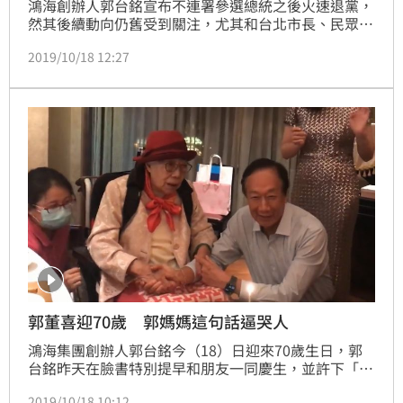
鴻海創辦人郭台銘宣布不連署參選總統之後火速退黨，
然其後續動向仍舊受到關注，尤其和台北市長、民眾黨
主席柯文哲互動，一舉一動都備受各界關注，是否有可
2019/10/18 12:27
能加入民眾黨？台灣民眾黨發起人蔡壁如今（18）日受
訪表示，有邀請郭台銘加入民眾黨不分區立委行列，郭
台銘有在考慮入黨；蔡璧如更爆料，「郭台銘有說覺得
自己可排在第8或10名」。
郭董喜迎70歲 郭媽媽這句話逼哭人
鴻海集團創辦人郭台銘今（18）日迎來70歲生日，郭
台銘昨天在臉書特別提早和朋友一同慶生，並許下「中
國民國國富民強」、「回饋國家與社會」等生日願望，
2019/10/18 10:12