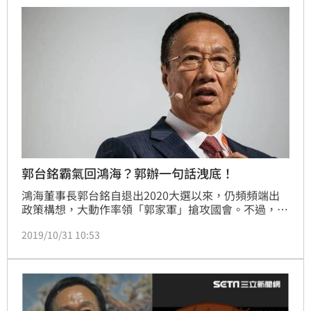
負」。
郭台銘霸氣回鴻海？郭辦一句話洩底！
鴻海董事長郭台銘自退出2020大選以來，仍頻頻端出
政策構想，大動作率領「郭家軍」搶攻國會。不過，郭
台銘昨（30）日在臉書上分享工作心得，加上鴻海近來
2019/10/31 10:53
財報看漲，引發外界揣測郭台銘是否要別離政壇、重返
商界。不過，郭台銘幕僚、永齡基金會執行長劉宥彤今
（31）日出面澄清，郭台銘只是抒發最近的工作心得，
呼籲外界不必過度解讀。