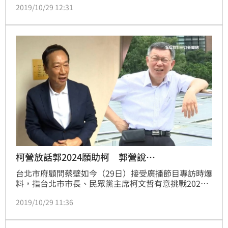
2019/10/29 12:31
政府顧問、台灣民眾黨發起人蔡壁如今（29）日接受廣
播節目專訪透露，柯文哲和郭台銘2人許久未見，預計
在11月9日會見面，屆時將討論立委名單。
柯營放話郭2024願助柯 郭營說…
台北市府顧問蔡壁如今（29日）接受廣播節目專訪時爆
料，指台北市市長、民眾黨主席柯文哲有意挑戰2024
年總統大位，而鴻海集團創辦人郭台銘有承諾，柯文哲
2019/10/29 11:36
若需要親民黨門票他願幫忙，還說如果行有餘力，也可
以幫忙2024。對此，郭台銘核心幕僚、永齡基金會副
執行長蔡沁瑜今受訪表示，柯文哲曾說過，「2018年