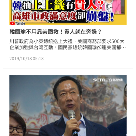
韓國瑜不用靠美國救！貴人就在旁邊？
川普政府為小英總統送上大禮，美國商務部要求500大
企業加強與台灣互動，國民黨總統韓國瑜卻連美國都去
不成，2020總統大選，美國已有定見？(文章未完請往
2019/10/18 05:18
下)。