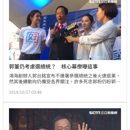
郭董仍考慮選總統？ 核心幕僚曝這事
鴻海創辦人郭台銘宣布不連署參選總統之後火速退黨，
然其後續動向仍備受各界關注，許多死忠郭粉仍盼郭台
銘能再考慮出馬2020一事。對此，針對郭台銘是否仍
2019/10/17 03:46
考慮參選總統？郭台銘核心幕僚、永齡基金會執行長劉
宥彤今（17）日受訪也做出回應。