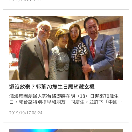
照片中可以看到表姊張淑芬與丈夫張忠謀也都來祝賀。
郭媽媽也對郭台銘獻上祝福，「台銘辛苦了！保重身
體，媽媽愛你！」
還沒放棄？郭董70歲生日願望藏玄機
鴻海集團創辦人郭台銘即將在明（18）日迎來70歲生
日，郭台銘特別提早和朋友一同慶生，並許下「中國民
國國富民強」、「回饋國家與社會」等生日願望。由於
2019/10/17 08:24
郭台銘先前一度要登記總統連署，在最後關頭放棄後，
外界仍猜測他可能透過政黨提名方式參選總統，這次的
生日願望也讓不少人懷疑，郭台銘是否仍未放棄參選
2020總統大選的可能。