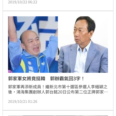
2019/10/22 06:22
請往下)
郭家軍女將竟挺韓 郭辦霸氣回3字！
郭家軍再添新成員！繼新北市第十選區參選人李縉穎之
後，鴻海集團創辦人郭台銘20日公布第二位正牌郭家
軍，是國民黨提名的高雄市第二選區立委參選人黃韻
2019/10/21 01:26
涵。不過，黃韻涵曾多次表態支持韓國瑜，引來「郭
粉」們的批評；對此，郭辦坦言，由於郭台銘已退出大
選，而黃韻涵選擇支持誰，郭台銘「不干涉」。