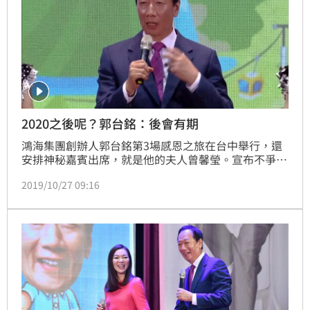
2020之後呢？郭台銘：後會有期
鴻海集團創辦人郭台銘第3場感恩之旅在台中舉行，還
安排神秘嘉賓出席，就是他的夫人曾馨瑩。宣布不爭總
統大位的第41天，被問到2020之後呢？郭台銘說，人
2019/10/27 09:16
生70才開始，後會有期。短短一句話留下伏筆。