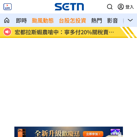
登入
即時
颱風動態
台股怎投資
熱門
影音
熱搜
賣台
當年日本捐我AZ秘辛！他牽線揭專為台生
白海豚
產