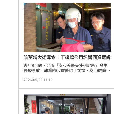
顧立雄視導第三作戰區 慰勉參演官兵
放雙手騎車喊手麻！騎士遭打臉仍判罰
夢幻跨團合體！SUMMER ANJELS重現
新／女大生伴兒屍6日聲押...法官裁定請
台灣彩券開獎直播中
20:31
陰莖增大術奪命！丁斌煌盜用名醫個資遭訴
LIVE三立+24小時直播
15:27
去年9月間，北市「安和美醫美外科診所」發生
醫療事故，執業的62歲醫師丁斌煌，為50歲簡姓
男子施作「陰莖增大術」，未料疑似因麻醉不
三立iNEWS新聞台線上直播
18:00
2026/05/22 11:12
當，簡男於手術後失去呼吸心跳，送醫不治，丁
斌煌被依過失致死罪嫌移送，最終以20萬交保，
台彩父親節推新刮刮樂千萬頭獎超「爸
案件目前持續偵辦中。
商場戰國來臨 台中「頂奢大道」逐漸
「拍片人的多重宇宙」職涯論壇9/12登