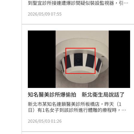
到聖宜診所接連遭爆診間疑似裝設監視器，引發
外界對病患隱私的憂慮。對此，中華民國醫師公
2026/05/09 07:55
會全聯會理事長陳相國表示，未來將研議統一規
範，要求診間若有錄影設備，必須讓患者知情並
取得同意，預計1個月內擬定相關指引。
知名醫美診所爆偷拍 新北衛生局說話了
新北市某知名連鎖醫美診所板橋店，昨天（1
日）有1名女子到該診所進行體雕的療程時，發
現診療室的天花板角落有疑似監視器的裝置，但
2026/05/03 01:26
經女子詢問在場美容師時，被告知是是煙霧偵測
器，可是女子質疑診療室內的天花板中央已有1
個煙霧偵測器，覺得有詭，女子向轄區警方報