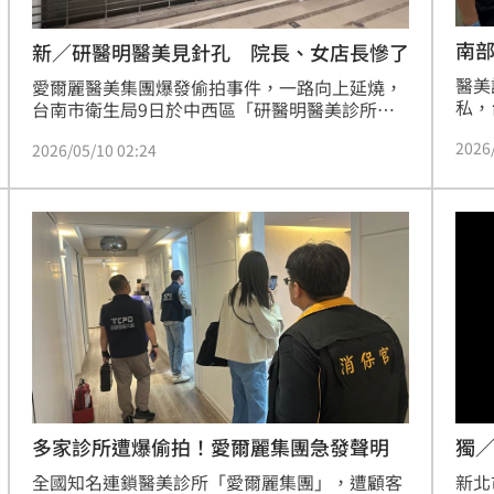
南
新／研醫明醫美見針孔 院長、女店長慘了
醫美
愛爾麗醫美集團爆發偷拍事件，一路向上延燒，
私，
台南市衛生局9日於中西區「研醫明醫美診所」
對市
執行擴大稽查時，在美容室天花板的偵煙器內查
2026
診所
2026/05/10 02:24
獲疑似針孔攝影設備，衛生局隨即依程序封存現
查時
場，並通報檢警單位到場指揮偵辦。台南地檢署
攝影
複訊後，諭知所吳姓負責人30萬元交保，劉姓店
檢警
長5萬元交保，全案偵辦中。
多家診所遭爆偷拍！愛爾麗集團急發聲明
獨
全國知名連鎖醫美診所「愛爾麗集團」，遭顧客
新北