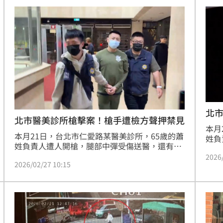
女子向轄區警方報案，警方獲報到場，確認該裝
使，
置有鏡頭，但診所無人出面說明，警方將函發通
枝下
知書請診所負責人到案說明。
河中
北
北市醫美診所槍擊案！槍手遭檢方聲押禁見
本月
本月21日，台北市仁愛路某醫美診所，65歲的蕭
姓負
姓負責人遭人開槍，腿部中彈受傷送醫，還有2
員工
員工被流彈波及，警方隨即成立專案小組追查。
2026
歷經
2026/02/27 10:15
歷經多日，警方掌握槍手身分，為23歲的竹聯幫
明仁
明仁會林姓男子，26日凌晨，循線於嘉義阿里山
林男
民宿，將林男逮捕到案，而負責接應的同夥也先
網。
後落網。檢方複訊之後，認為林男涉犯殺人未遂
重罪，且有逃亡之虞，向法院聲押禁見。其餘同
夥以30萬到15萬交保，均限制出境出海、實施科