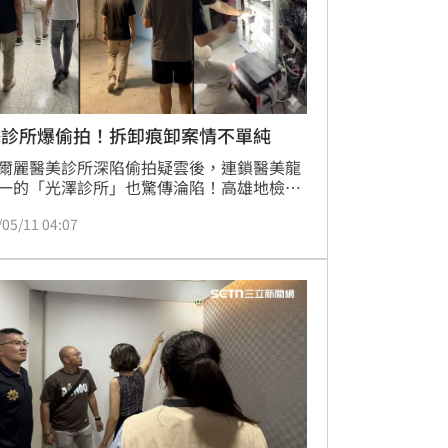
澤診所爆偷拍！拆卸痕卸案情不單純
爾麗醫美診所深陷偷拍疑雲後，連鎖醫美龍
一的「光澤診所」也驚傳淪陷！高雄地檢署
接獲情資，指稱診所疑似在未經同意下，錄
/05/11 04:07
患裸露上半身的私密畫面，專案小組8日前
澤診所高雄分店，雖然現場監視器早已被拆
但天花板留下的空洞與拆卸痕跡，仍讓檢警
事情不單純。