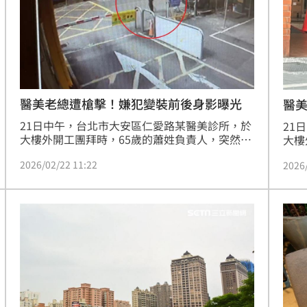
技監控。
醫美老總遭槍擊！嫌犯變裝前後身影曝光
醫
21日中午，台北市大安區仁愛路某醫美診所，於
21
大樓外開工團拜時，65歲的蕭姓負責人，突然遭
大樓
不明人士連開4槍，其中1槍擊中腿部，瞬間血流
遭不
2026/02/22 11:22
2026
不止，旁邊2名員工也遭波及受傷，目前警方不
流不
排除是經營糾紛引發衝突。警方目前正追緝嫌
不排
犯，而調閱監視器後發現，嫌犯一開始穿著厚外
人首
套及背包，頭上戴著深色帽子，犯案後變裝為淺
億元
色上衣、紅色帽子，變裝躲避警方查緝，疑似早
「黑
有預謀。