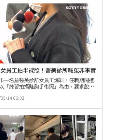
。
逼女員工拍半裸照！醫美診所喊冤非事實
市一名前醫美診所女員工爆料，任職期間遭
以「練習拍攝隆胸手術照」為由，要求脫掉
、只貼胸貼，與另一名男員工互相拍攝半裸
/05/14 06:02
照，還要上傳給主管確認。女員工不甘受辱
，最後卻獲不起訴處分，憤而向議員投訴。
，醫美診所澄清，強調教育訓練都是女性同
兩一組做練習，且在入職前均有告知，練習
以員工自主同意為前提，絕無任何強迫情