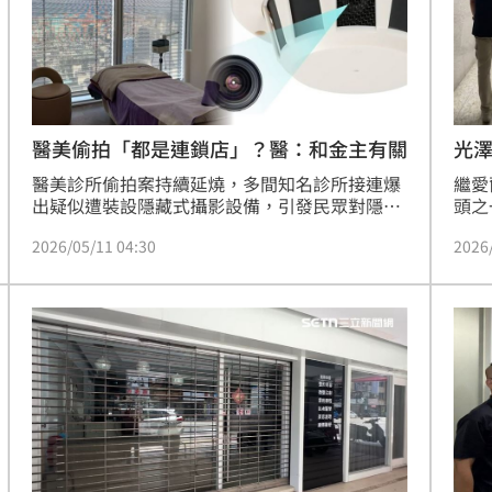
熱潮
10:00
15
醫美偷拍「都是連鎖店」？醫：和金主有關
光
醫美診所偷拍案持續延燒，多間知名診所接連爆
繼愛
出疑似遭裝設隱藏式攝影設備，引發民眾對隱私
頭之
安全的憂慮。一名開業30年的醫美診所院長認
日前
2026/05/11 04:30
2026
為，此次爆發的診所都是大型連鎖集團，背後
下病
「金主」可能在意的是員工管理與營運監控。他
往光
也坦言，事件短期內勢必重創醫美產業信任，但
除，
從長遠來看，有助於提升台灣社會對隱私權的重
驚覺
視與保護。