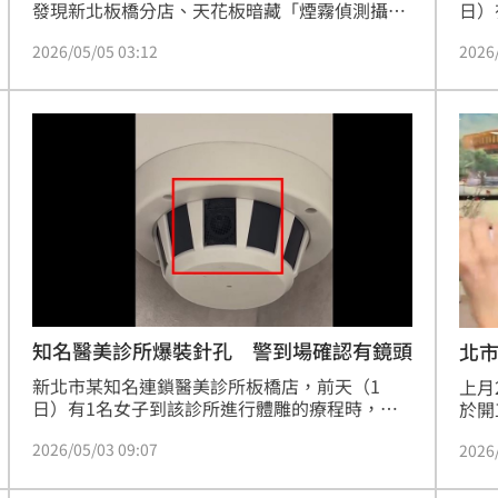
發現新北板橋分店、天花板暗藏「煙霧偵測攝影
日）
機」，目前警方已介入調查，由新北地檢署婦幼
現診
2026/05/05 03:12
2026
專組朝《刑法》妨害性隱私與妨害隱私等罪偵
經女
辦，而檢警於4日發動搜索，該連鎖醫美全台共
器，
18間分店，已查扣多部「偽裝偵煙型攝影機」。
個煙
對此，「愛爾麗集團」發布聲明，強調感到非常
女子
震驚，已立即進行內控管理的調查，並配合警方
組朝
進行了解中。
據了
店，
知名醫美診所爆裝針孔 警到場確認有鏡頭
北
新北市某知名連鎖醫美診所板橋店，前天（1
上月
日）有1名女子到該診所進行體雕的療程時，發
於開
現診療室的天花板角落有疑似監視器的裝置，但
多時
2026/05/03 09:07
2026
經女子詢問在場美容師時，被告知是煙霧偵測
槍，
器，可是女子質疑診療室內的天花板中央已有1
路變
個煙霧偵測器，覺得有詭，於是在療程結束後，
姓槍