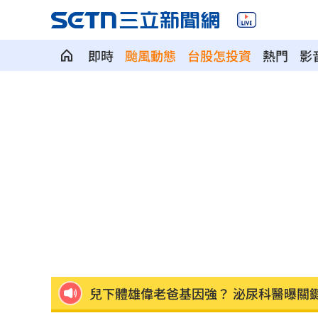
即時
颱風動態
台股怎投資
熱門
影
《大賣空》本尊喊美股會崩盤！專家狠
婆家父親節超窮酸聚餐！她怒揭檯面下
館長稱高端是生理食鹽水 王浩宇擬告
Red Velvet粉色系美炸！女神魅力藏不
NCT WISH空降舞台帥翻！獻唱新歌韓
兒下體雄偉老爸基因強？ 泌尿科醫曝關