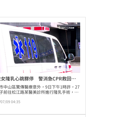
歲女隆乳心跳驟停 警消急CPR救回一
市中山區驚傳醫療意外，9日下午1時許，27
子前往松江路某醫美診所進行隆乳手術，醫
術順利結束後，女子被轉至恢復室休息，心
/07/09 04:35
突然變弱，診所員工察覺異狀，立刻打電話
，警消到場進行CPR後，女子已恢復生命跡
但脈搏依舊十分微弱，遂將人送往台大醫院