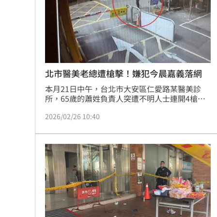
北市醫美老總遭槍擊！嫌犯今晨嘉義落網
本月21日中午，台北市大安區仁愛路某醫美診
所，65歲的蕭姓負責人突遭不明人士連開4槍，
其中1槍擊中腿部，旁邊2名員工也遭流彈波及受
2026/02/26 10:40
傷。而槍手犯案後變裝逃逸，警方歷經5天的追
查，於26日上午，在嘉義逮捕在逃藏匿的槍手，
初步了解，該槍手有竹聯幫黑道背景，是否為商
業糾紛引發，警方還要再深入釐清。