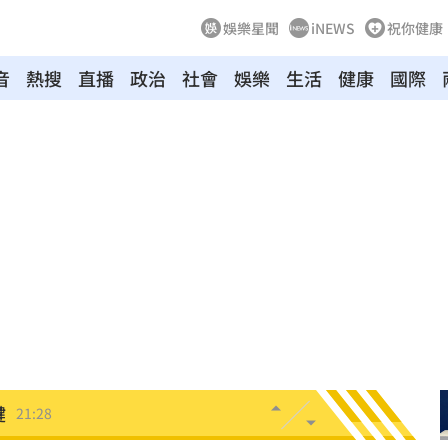
娛樂星聞
iNEWS
祝你健康
音
熱搜
直播
政治
社會
娛樂
生活
健康
國際
酸了
21:55
內幕
21:51
發
21:49
住
21:46
文版
21:32
鍵
21:28