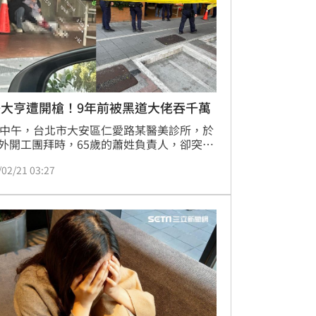
美大亨遭開槍！9年前被黑道大佬吞千萬
日中午，台北市大安區仁愛路某醫美診所，於
外開工團拜時，65歲的蕭姓負責人，卻突然
明人士連開4槍，其中1槍擊中腿部，瞬間血
/02/21 03:27
止，旁邊2名員工也遭波及受傷，目前警方
除是經營糾紛引發衝突。而這並非蕭姓負責
次惹出爭議，9年多前，他曾因借款給友人1
，對方卻找來黑道「喬事」，反被幫派大老
吃黑」吞掉1000萬，最後雙雙報警處理。