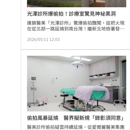
光澤診所爆偷拍！診療室驚見神祕黑洞
連鎖醫美「光澤診所」驚爆偷拍醜聞，這把火現
在從北部一路延燒到南台灣！繼新北地檢署發動
偵辦後，高雄地檢署也接獲情資，日前指揮高市
2026/05/11 12:03
刑大、衛生局兵分多路直搗位於博愛一路的分
院，辦案人員一進門，就在最私密的診療室牆上
發現兩處「詭異缺口」，疑似就是先前安裝鏡頭
的位置，儘管業者緊急「拆機」企圖滅證，但檢
警查扣主機後，仍發現多名女客的上半身隱私部
位早已被看光。
偷拍風暴延燒 醫界擬新規「錄影須同意」
醫美診所偷拍疑雲持續延燒，從愛爾麗醫美集團