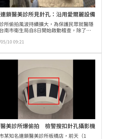
部連鎖醫美診所見針孔：沿用愛爾麗設備
診所偷拍風波持續擴大，為保護民眾就醫隱
台南市衛生局自8日開始啟動稽查，除了針
內三家愛爾麗診所外，也擴大查核其餘醫美
/05/10 09:21
，9日於中西區「研醫明醫美診所」執行稽
，在美容室天花板的偵煙器內查獲疑似針孔
設備，衛生局隨即依程序封存現場，並通報
單位到場指揮偵辦。
／醫美診所爆偷拍 檢警搜扣針孔攝影機
市某知名連鎖醫美診所板橋店，前天（1