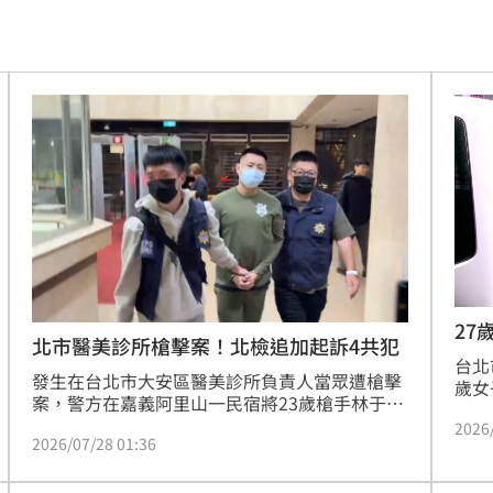
中國
21:25
悔了
21:19
21:18
真相
21:11
文
21:01
動
20:58
開酸
20:57
27
北市醫美診所槍擊案！北檢追加起訴4共犯
命
台北
20:57
發生在台北市大安區醫美診所負責人當眾遭槍擊
歲女
案，警方在嘉義阿里山一民宿將23歲槍手林于翔
師手
莫茲
20:56
逮捕到案，5月間將林男起訴，具體求刑15年。
2026
跳卻
2026/07/28 01:36
檢警持續追查，28日再依組織犯罪、槍砲彈藥刀
報案
撼全場
械管制條例等追加起訴林子博、吳浩源、陳俊
20:55
象，
智、林家瑜4名共犯，對林家瑜求刑1年，其餘3