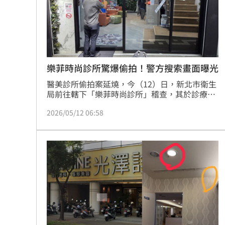
8國球員齊聚高雄 Formosa 7s掀足球
理想混蛋號召粉絲跨海追星吃美食！
18:
樂菲時尚診所驚爆偷拍！警方搜索畫面曝光
醫美診所偷拍案延燒，今（12）日，新北市衛生
局前往轄下「樂菲時尚診所」稽查，其於診療室
及手術室內，裝設偵煙型監視器，雖然診所表示
2026/05/12 06:58
「相關診療同意書有告知民眾全程錄影」，但因
使用針孔攝影機疑涉違反刑法相關規定，新北市
衛生局表示，已移請新北檢偵辦。新北市警方獲
報後，也立即派員前往搜索，保全證據，全案依
《刑法》妨害秘密罪嫌，移請地檢署偵辦，警方
搜索畫面也曝光。