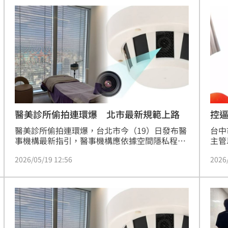
救治
人求刑8年。
辛勞
20:54
20:48
BP神曲
20:42
回
20:39
醫美診所偷拍連環爆 北市最新規範上路
控
醫美診所偷拍連環爆，台北市今（19）日發布醫
台中
事機構最新指引，醫事機構應依據空間隱私程
主管
度，採取不同之設置原則。但嚴禁使用密錄或採
上衣
2026/05/19 12:56
2026
用任何形式偽裝、隱藏之針孔設備。涉及私密部
私密
位理學檢查、醫美療程等隱私保障要求更高之診
提告
」氣
12:00
間、診療室、檢查室、手術室、病房等屬高度隱
對此
私空間，原則上不得錄音錄影。
仁兩
成形
12:00
也都
事。
場！
10:30