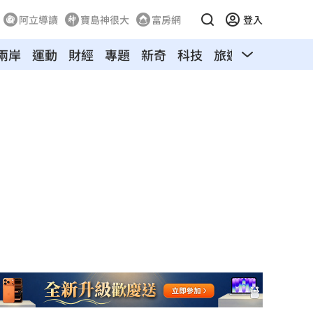
阿立導讀
寶島神很大
富房網
登入
兩岸
運動
財經
專題
新奇
科技
旅遊
汽車
寵物