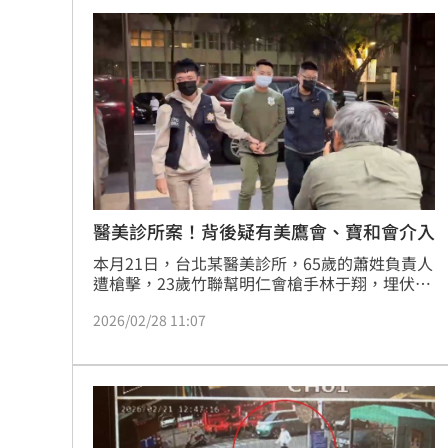
案，警方獲報到場確認該裝置有鏡頭，後續將函
發通知書請診所負責人到案說明。新北衛生局表
示，並未接獲陳情，已啟動相關行政調查，經查
如違規屬實，將依規開罰。
醫美診所案！背後疑有美鷹會、寶和會介入
本月21日，台北某醫美診所，65歲的蕭姓負責人
遭槍擊，23歲竹聯幫明仁會槍手林于翔，埋伏多
時之後，連轟4槍、其中1槍擊中蕭男腿部，流彈
2026/02/28 11:07
波及2名員工，警告意味濃厚。根據《自由時
報》報導，蕭男於2年前捲入一起公司股權糾
紛，疑引起幕後者不滿，出資千萬代價委託「美
鷹會」介入，「美鷹會」再找來竹聯幫槍手作
案。