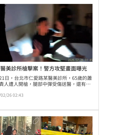
但卻對犯案動機含糊不清，也未詳細交代槍
落，本月7日，警方派員前往台北北投區某
打撈，但未尋獲，目前持續追查犯案槍枝。
市醫美診所槍擊案！警方攻堅畫面曝光
21日，台北市仁愛路某醫美診所，65歲的蕭
責人遭人開槍，腿部中彈受傷送醫，還有2
被流彈波及，警方隨即成立專案小組追查。
/02/26 02:43
多日，警方掌握槍手身分，為23歲的竹聯幫
會林姓男子，並循線於嘉義阿里山民宿，將
逮捕到案，而負責接應的6名同夥也先後落