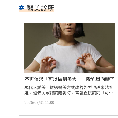
長崎原爆典禮台灣待遇惹議 遭疑顧忌
醫美診所
6旬嬤省吃儉用擁千萬養老金 因1事後
RIIZE 3神曲連發！成燦一句話逼哭粉絲
洞洞鞋竟是假透氣！藥師揭黴菌培養皿
遭蔡阿嘎開撕消失！蘿拉轉行161字首發
狂飆後考驗來了！下週1指標恐掀美股暴
蔣萬安再提疫苗封存30年！周軒引判決
不再渴求「可以做到多大」 隆乳風向變了
現代人愛美，透過醫美方式改善外型也越來越普
2026全球移居排名 台灣「第5」贏日韓
遍，過去民眾諮詢隆乳時，常會直接詢問「可以
做到多大」，近年隆乳諮詢重點逐漸從罩杯大小
革命衛隊要美滿足條件 否則不開放荷
2026/07/31 11:00
轉向自然比例與生活需求。
ALLDAY PROJECT太狂！LIVE實力震