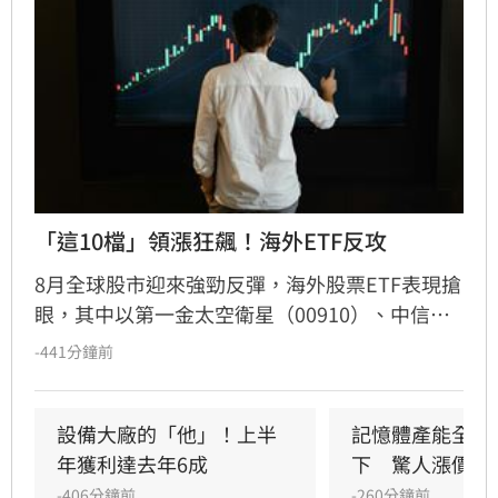
「這10檔」領漲狂飆！海外ETF反攻
8月全球股市迎來強勁反彈，海外股票ETF表現搶
眼，其中以第一金太空衛星（00910）、中信日
本半導體（00954）及台新日本半導體
-441分鐘前
（00951）漲幅逾10%最為強勢。分析指出，此
波反彈主要受惠於財報優於預期及低軌衛星通訊
商機，加上七月跌深後的補漲效應。法人表示，
設備大廠的「他」！上半
記憶體產能全被
太空衛星與半導體產業具高波動特性，且月底面
年獲利達去年6成
下　驚人漲價潮
臨指數權重調整，建議投資人避免盲目追高，應
-406分鐘前
-260分鐘前