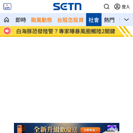
登入
即時
颱風動態
台股怎投資
社會
熱門
影音
到爆
白海豚恐發陸警？專家曝暴風圈觸陸2關鍵
網紅肥