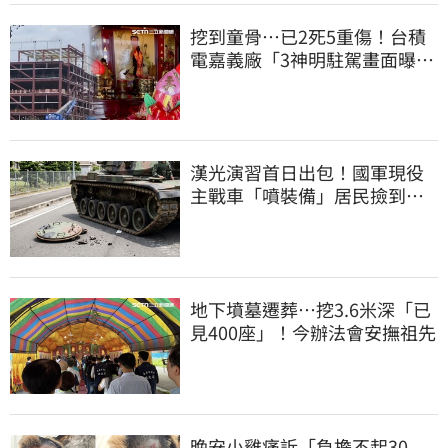
挖到童骨…已2死5重傷！台積
電嘉義廠「3神明駐駕畫面曝
光」
漢光演習首日出包！國軍現役
主戰車「噴裝備」居民撿到零
件…軍方說話了
地下墳墓遷葬…挖3.6米深「已
見400座」！今辦法會安撫祖先
晚安小雞痛訴「負擔不起30