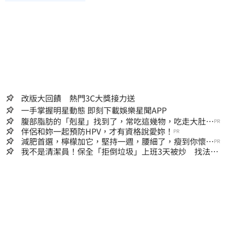
改版大回饋 熱門3C大獎接力送
一手掌握明星動態 即刻下載娛樂星聞APP
腹部脂肪的「剋星」找到了，常吃這幾物，吃走大肚
PR
囊，瘦出小蠻腰
伴侶和妳一起預防HPV，才有資格說愛妳！
PR
減肥首選，檸檬加它，堅持一週，腰細了，瘦到你懷疑
PR
人生
我不是清潔員！保全「拒倒垃圾」上班3天被炒 找法院
討公道結果出爐