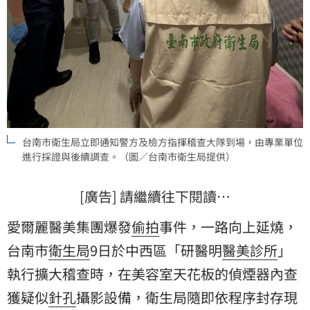
台南市衛生局立即通知警方及檢方指揮稽查大隊到場，由專業單位
進行採證與後續調查。（圖／台南市衛生局提供）
[廣告] 請繼續往下閱讀…
愛爾麗醫美集團爆發
偷拍
事件，一路向上延燒，
台南市
衛生局
9日於中西區「研醫明
醫美診所
」
執行擴大稽查時，在美容室天花板的偵煙器內查
獲疑似
針孔
攝影設備，衛生局隨即依程序封存現