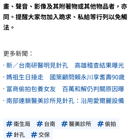
畫、聲音、影像及其附著物或其他物品者，亦
同。提醒大家勿加入跪求、私給等行列以免觸
法。
更多新聞：
新／台南研醫明見針孔 高雄稽查結果曝光
媽祖生日接走 國策顧問賴永川享耆壽90歲
富商偷拍包養女友 百萬和解仍判關原因曝
南部連鎖醫美診所見針孔：沿用愛爾麗設備
衛生局
台南
醫美診所
偷拍
針孔
交保