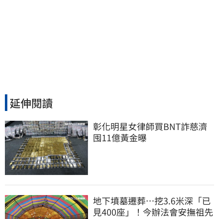
延伸閱讀
彰化明星女律師買BNT詐慈濟 
囤11億黃金曝
地下墳墓遷葬…挖3.6米深「已
見400座」！今辦法會安撫祖先