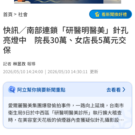
首頁
社會
看新聞換好禮
快訊／南部連鎖「研醫明醫美」針孔
亮燈中 院長30萬、女店長5萬元交
保
記者
林昱孜
報導
2026/05/10 14:24:00
2026/05/10 14:30:11
更新
阿立幫你摘要新聞重點
去看看
愛爾麗醫美集團爆發偷拍事件，一路向上延燒，台南市
衛生局9日於中西區「研醫明醫美診所」執行擴大稽查
時，在美容室天花板的偵煙器內查獲疑似針孔攝影設
備，衛生局隨即依程序封存現場，並通報檢警單位到場
指揮偵辦。台南地檢署複訊後，諭知所吳姓負責人30萬