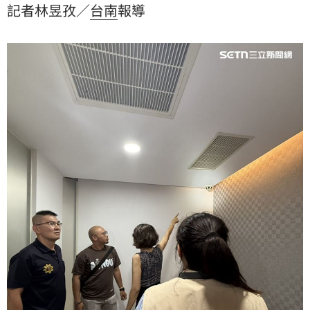
記者林昱孜／
台南
報導
元交保，劉姓店長5萬元交保，全案偵辦中。