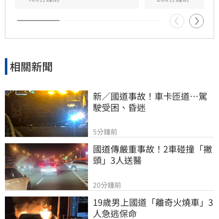
採取定期定額或逢回檔分批佈局策略，長線布局
具潛力的科技前瞻產業，以在震盪行情中穩健勝
出。
相關新聞
新／國道事故！車卡匝道…駕
駛受困、昏迷
5分鐘前
國道傳嚴重事故！2車碰撞「撇
頭」3人送醫
20分鐘前
19歲男上國道「離奇火燒車」3
人急逃保命