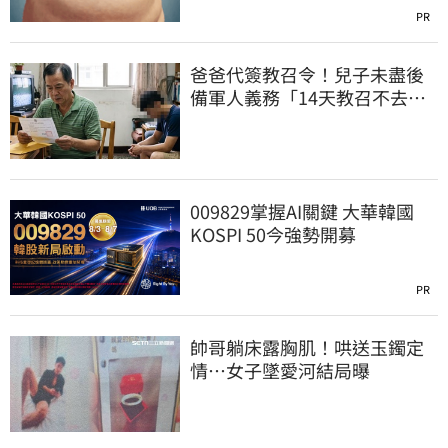
PR
爸爸代簽教召令！兒子未盡後
備軍人義務「14天教召不去」
換3個月刑期
009829掌握AI關鍵 大華韓國
KOSPI 50今強勢開募
PR
帥哥躺床露胸肌！哄送玉鐲定
情…女子墜愛河結局曝