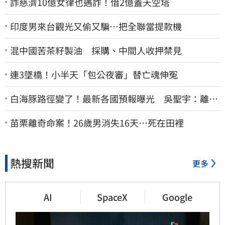
詐慈濟10億女律也遇詐！借2億蓋天空塔
印度男來台觀光又偷又騙…把全聯當提款機
混中國苦茶籽製油 採購、中間人收押禁見
連3墜橋！小半天「包公夜審」替亡魂伸冤
白海豚路徑變了！最新各國預報曝光 吳聖宇：離台
灣又更近一點
苗栗離奇命案！26歲男消失16天…死在田裡
熱搜新聞
更多
AI
SpaceX
Google