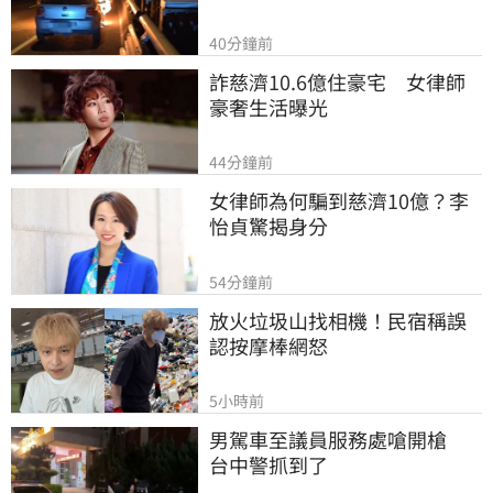
40分鐘前
詐慈濟10.6億住豪宅　女律師
豪奢生活曝光
44分鐘前
女律師為何騙到慈濟10億？李
怡貞驚揭身分
54分鐘前
放火垃圾山找相機！民宿稱誤
認按摩棒網怒
5小時前
男駕車至議員服務處嗆開槍　
台中警抓到了