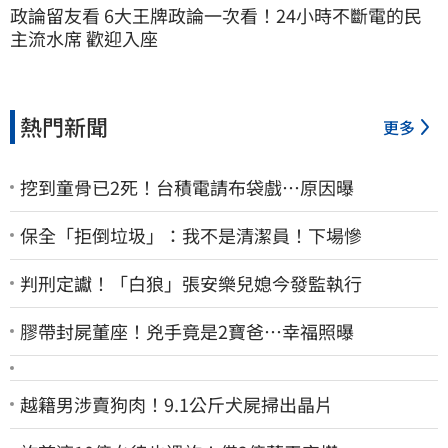
政論留友看 6大王牌政論一次看！24小時不斷電的民
主流水席 歡迎入座
熱門新聞
更多
挖到童骨已2死！台積電請布袋戲…原因曝
保全「拒倒垃圾」：我不是清潔員！下場慘
判刑定讞！「白狼」張安樂兒媳今發監執行
膠帶封屍董座！兇手竟是2寶爸…幸福照曝
越籍男涉賣狗肉！9.1公斤犬屍掃出晶片