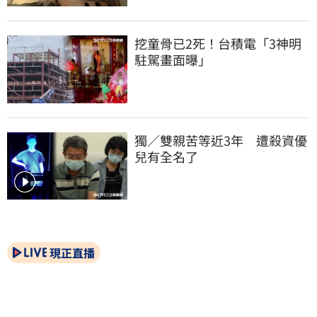
挖童骨已2死！台積電「3神明
駐駕畫面曝」
獨／雙親苦等近3年　遭殺資優
兒有全名了
現正直播