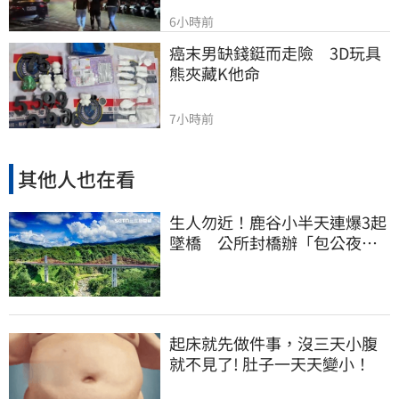
6小時前
癌末男缺錢鋌而走險　3D玩具
熊夾藏K他命
7小時前
其他人也在看
生人勿近！鹿谷小半天連爆3起
墜橋 公所封橋辦「包公夜
審」替亡魂伸冤
起床就先做件事，沒三天小腹
就不見了! 肚子一天天變小！