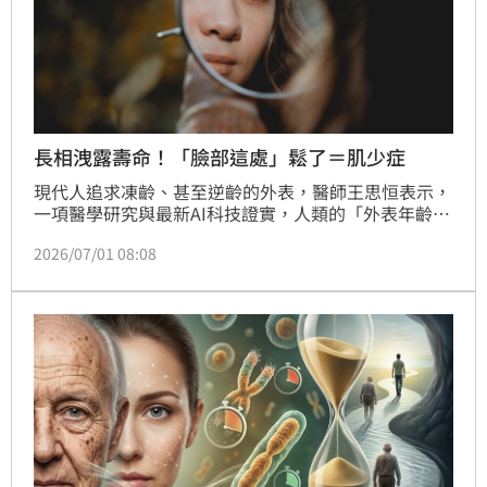
長相洩露壽命！「臉部這處」鬆了＝肌少症
現代人追求凍齡、甚至逆齡的外表，醫師王思恒表示，
一項醫學研究與最新AI科技證實，人類的「外表年齡」
不僅是視覺上的老氣或年輕，更是一份每日更新的體檢
2026/07/01 08:08
報告，甚至能精準預測一個人的剩餘壽命。他舉例，從
下顎、頸部到太陽穴的線條鬆弛，常與全身肌少症有
關。