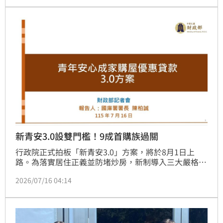
或行政院長職務，穩紮穩打布局2032年。針對訪美議
題，蔣萬安說明預計走訪舊金山等科技重鎮，並與僑胞
交流。質詢過程中，鍾小平誤稱蔣萬安現年47歲，慘遭
本尊當場糾正「48歲了」，引發現場爆笑。面對議員質
疑
新青安3.0設雙門檻！9成首購族過關
行政院正式拍板「新青安3.0」方案，將於8月1日上
路。為落實居住正義並防堵炒房，新制導入三大嚴格門
檻：個人年薪逾200萬元者、年滿50歲以上族群，以及
2026/07/16 04:14
購買雙北與新竹高價住宅者，皆被排除在優惠資格外。
財政部強調，此政策旨在精準扶持九成剛性首購族，而
非推升房價的幫兇。針對過往違規案件，官方已展現鐵
腕態度，追回逾2.5億元利息，展現清查決心。透過排
富條款與購屋總價限制，新青安3.0力求讓資源回歸真