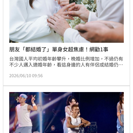
朋友「都結婚了」單身女超焦慮！網勸1事
台灣國人平均初婚年齡攀升，晚婚比例增加，不過仍有
不少人邁入適婚年齡，看這身邊的人有伴侶或結婚仍會
感到焦慮；一名28歲女網友發文，參加小型同學會，發
2026/06/10 09:56
現朋友都有另一半了，自己還是一個人，發文詢問
「1998年的各位都結婚了嗎？」更直言「快30歲了，
居然有點著急」，不過不少網友留言，「不用急，很多
人會離婚的，不用趕流行」、「別亂結」、「每個人人
生軌跡不同，不要焦慮，不要因為年齡而亂結婚」。