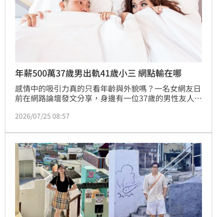
年薪500萬37歲男出軌41歲小三 網點輸在哪
感情中的吸引力真的只看年齡與外貌嗎？一名女網友日
前在網路論壇發文分享，身邊有一位37歲的男性友人，
不僅擁有高學歷且事業有成、年薪高達近 500 萬元，
2026/07/25 08:57
最近卻被發現婚內出軌。令人意外的是，小三竟然是一
名 41 歲的女性，年紀比正宮整整大了 7 歲，且外貌身
材相當普通，讓原PO百思不得其解。貼文一出隨即引
發大批網友熱議，不少人點出感情關鍵，直言「能給足
情緒價值」才是拿捏男人的殺手鐧。