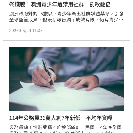
祭鐵腕！澳洲青少年遭禁用社群 罰款翻倍
澳洲政府針對16歲以下青少年祭出社群媒體禁令，引發
全球監管浪潮，但最新報告顯示成效有限，仍有青少年
持續使用。為此，澳洲當局決定採取鐵腕政策，將違規
2026/06/29 11:38
罰款提高至7000萬美元，並擴大監管機構職權。然
而，此舉引發科技巨頭反彈，Reddit更提告指控法規侵
犯青少年發言權。
114年公務員36萬人創7年新低 平均年資曝
公務員缺工情形受矚。銓敘部統計，民國114年底全國