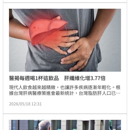
穩居最大族群；值得注意的是，0至19歲族群開戶數也
已突破75萬人，占比5.25%，顯示年輕化趨勢持續升
溫，全民投資時代正式來臨。
醫揭每週喝1杯這飲品 肝纖維化增3.77倍
現代人飲食越來越精緻，也讓許多疾病逐漸年輕化。根
據台灣肝病醫療策進會最新統計，台灣脂肪肝人口已逼
近700萬人。復健科醫師王思恒引述2025年義大利一項
2026/05/18 12:31
研究指出，調查273位同時罹患糖尿病與脂肪肝的成人
後發現，每週喝超過1杯含糖飲料的人，肝纖維化風險
幾乎是不太喝含糖飲料者的3.77倍，而且與性別、年齡
及胖瘦無關。