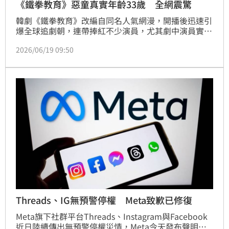
《鐵拳教育》惡童真實年齡33歲 全網震驚
韓劇《鐵拳教育》改編自同名人氣網漫，開播後迅速引
爆全球追劇朝，連帶捧紅不少演員，尤其劇中演員實際
年紀，更成了另一個討論焦點，已經33歲的男星張耀勳
2026/06/19 09:50
（장요훈）降齡飾演一名14歲的少年犯，震驚大批觀
眾。蔡佩伶報導
Threads、IG無預警停權 Meta致歉已修復
Meta旗下社群平台Threads、Instagram與Facebook
近日陸續傳出無預警停權災情，Meta今天發布聲明表