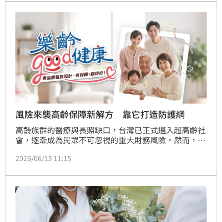
司快速協助停權帳號的復權作業，已有多個媒體與不分
黨派公眾人士帳號皆已陸續取回。
風險來襲高齡保障新解方 靠它打造防護網
高齡族群的醫療與長照缺口，台灣已正式邁入超高齡社
會，逐漸成為民眾不可忽視的重大財務風險。然而，許
多高齡者常因年齡超過投保年齡上限、身體健康等核保
2026/06/13 11:15
限制或考量，往往難以順利投保。全球人壽持續秉持高
齡友善的理念，推出全新「樂齡 Good 健康」專案，以
「買得起、用得到、高齡友善」為三大核心，提供高齡
族群專屬的醫療與長照解決方案。