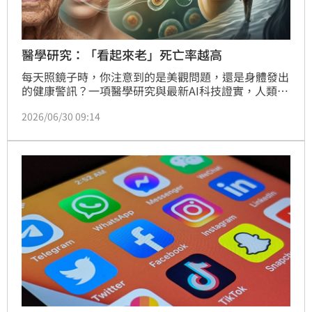
醫學研究：「看起來老」死亡率越高
每天照鏡子時，你注意到的是美觀問題，還是身體發出
的健康警訊？一項醫學研究與最新AI科技證實，人類的
「外表年齡」不僅是視覺上的老氣或年輕，更是一份每
2026/06/30 09:14
日更新的體檢報告，甚至能精準預測一個人的剩餘壽
命。