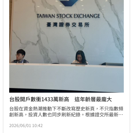
台股開戶數衝1433萬新高 這年齡層最龐大
台股在資金熱潮推動下不斷改寫歷史新頁，不只指數頻
創新高，投資人數也同步刷新紀錄。根據證交所最新公
布的115年5月投資人開戶數年齡分布統計，截至5月
2026/06/01 10:42
底，台股總開戶人數已達1,433萬2,896人，再創歷史新
高。其中61歲以上族群以426萬6,823人、占比29.77%