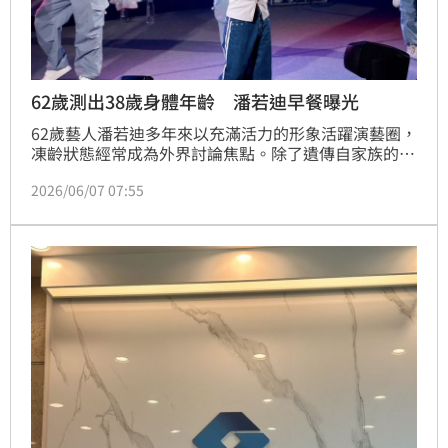
62歲測出38歲身體年齡 潘若迪早餐曝光
62歲藝人潘若迪多年來以充滿活力的形象活躍演藝圈，
凍齡狀態經常成為外界討論焦點。除了遺傳自家族的長
壽基因外，他規律的生活作息與持之以恆的運動習慣，
2026/06/07 07:55
也被視為維持健康的重要關鍵。林宜君