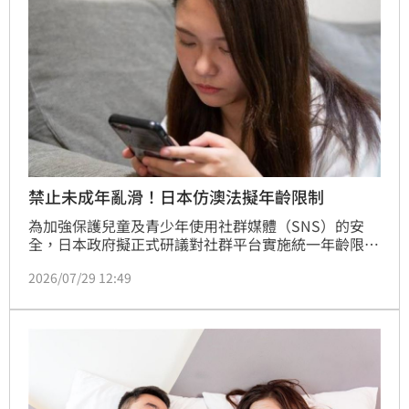
禁止未成年亂滑！日本仿澳法擬年齡限制
為加強保護兒童及青少年使用社群媒體（SNS）的安
全，日本政府擬正式研議對社群平台實施統一年齡限
制，據了解，日本兒童家庭廳將於30日公布的專家會議
2026/07/29 12:49
期中報告草案中，預計首度納入相關政策方向，並參考
澳洲、歐盟等海外作法，持續評估是否推動年齡限制的
制度。