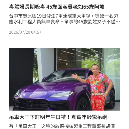
毒駕婦長期吸毒 45歲面容暴老如65歲阿嬤
台中市豐原區19日發生7車連環重大車禍，導致一名37
歲水利工程人員無辜喪命。肇事的45歲劉姓女子不僅毒
駕，且體內被驗出高達4種毒品反應。警方驚訝發現，
2026/07/20 04:57
劉女因長期吸毒導致外貌嚴重衰老，實際年齡僅45歲，
卻滄桑得宛如65歲老婦，讓現場人員震驚。劉女雖辯稱
僅服用美沙酮，但檢驗結果直接打臉。這起因毒癮發作
導致的慘劇，不僅毀了劉女自身容貌與人生，更讓一個
勤奮的年輕生命破碎。目前劉女已遭警方依公共危險毒
駕致死罪嫌移送法辦，全案持續偵辦中。
吊車大王下訂明年生日禮！真實年齡驚呆網
有「吊車大王」之稱的啟德機械起重工程董事長胡漢