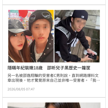
浦東法院審理後指出，該女子言論已逾越合理表達範
疇，且缺乏證據佐證指控。經法院調解，雙方最終達成
和解，該女子須在朋友圈公開發布道歉聲明，為此次職
場糾紛畫下句點，也提醒民眾網路言論仍須謹慎，避免
觸法。
隱瞞年紀裝嫩18歲 邵昕兒子黑歷史一籮筐
另一名被邵逸翔騙的受害者C男則說，直到網路爆料文
章出現後，他才驚覺原來自己並非唯一受害者。「我一
直以為只是自己太好騙，沒想到這麼多人都有相似經
2026/08/05 07:47
驗。」他表示，和邵逸翔認識期間，對方自稱18歲，但
多年來說法始終未變，後來發現他是邵昕的兒子之後，
一查網路新聞才發覺他今年根本已經23歲。