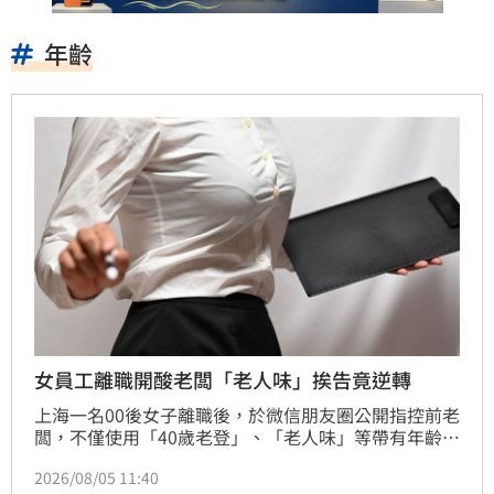
年齡
女員工離職開酸老闆「老人味」挨告竟逆轉
上海一名00後女子離職後，於微信朋友圈公開指控前老
闆，不僅使用「40歲老登」、「老人味」等帶有年齡歧
視與人格貶損的詞彙，更聲稱遭惡意欠薪與職場騷擾。
2026/08/05 11:40
老闆憤而提告侵犯名譽權，要求公開道歉並索賠。上海