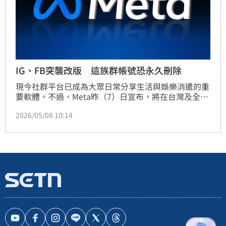
IG、FB突襲改版 這族群帳號恐永久刪除
現今社群平台已成為大眾日常分享生活與娛樂消遣的重
要軟體。不過，Meta昨（7）日宣布，將在台灣及全球
推出Instagram青少年適齡內容分級機制，針對18歲以
2026/05/08 10:14
下帳號預設啟用保護設定，限制瀏覽不適合未成年人的
內容，同時也將進一步強化旗下社群平台對未成年用戶
的安全措施，主動辨識並移除未滿13歲的帳號。