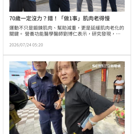
70歲一定沒力？錯！「做1事」肌肉老得慢
運動不只是鍛鍊肌肉、幫助減重，更是延緩肌肉老化的
關鍵。 營養功能醫學醫師劉博仁表示，研究發現，規
律運動不僅增加肌肉量，還有助於改善粒線體功能、維
2026/07/24 05:20
持能量代謝、延緩肌少症。長期維持運動習慣的長者，
肌肉內許多基因的表現甚至與年輕人相近。無論快走、
超慢跑或游泳，只要持之以恆，都有助於肌肉維持年
輕。