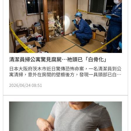
清潔員掃公寓驚見腐屍…祂頭已「白骨化」
日本大阪府茨木市近日驚傳恐怖命案，一名清潔員到公
寓清掃，意外在房間的壁櫥後方，發現一具頭部已白骨
化的遺體，嚇到報警；初步了解，該屋原承租戶已過
2026/06/24 08:51
世，遺體年齡與性別皆不明，身上沒有明顯外傷，衣著
已劣化，警方研判，死者為其他人，將朝遺棄屍體罪等
方向偵辦。