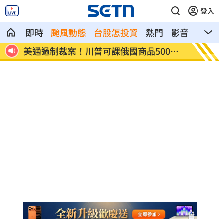
登入
即時
颱風動態
台股怎投資
熱門
影音
熱搜
00新
美通過制裁案！川普可課俄國商品500%
日本銀
關稅