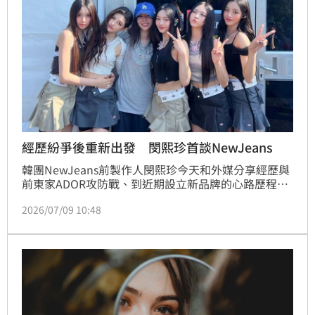
正有需求的年輕首購族，確保房市發展趨於穩定，讓購
屋優惠不再成為投資客的提款機。
經歷紛爭後重新出發 閔熙珍首談NewJeans
韓團NewJeans前製作人閔熙珍今天和外媒分享經歷與
前東家ADOR攻防戰、到近期設立新品牌的心路歷程。
她表示，有時候要改變就必須伴隨著陣痛，自己現在的
2026/07/09 10:48
新品牌也是克服困難的動力。