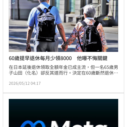
60歲提早退休每月少領8000 他曝不悔關鍵
在日本延後退休領取全額年金已成主流，但一名65歲男
子山田（化名）卻反其道而行。決定在60歲斷然退休，
每月年金縮水至13萬日幣（約新台幣2.6萬），因為他
2026/05/12 04:17
認為60歲出頭，這5年健康的時光，是無價之寶。