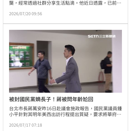
龑，經常透過社群分享生活點滴。他近日透露，已前往
台中藍寶堅尼旗艦店，下訂一輛檸檬綠色的
2026/07/20 09:56
Lamborghini Urus休旅車，並表示將作為明年65歲生
日禮物，引發網友熱議。
被封國民黨嫡長子！蔣被問年齡尬回
台北市長蔣萬安昨16日赴議會施政報告，國民黨議員鍾
小平針對其明年美西出訪行程提出質疑，要求將華府納
入規劃，並力勸蔣萬安身為藍營「嫡長子」，切勿急於
2026/07/17 07:18
2028年角逐總統大位淪為砲灰，建議應先歷練黨主席