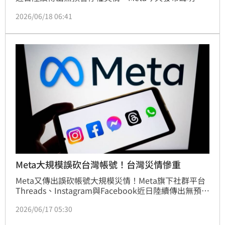
示，系統中一項錯誤導致此次受影響的帳號被不當觸發
2026/06/18 06:41
年齡驗證流程，Meta已找出問題並完成修復，絕大多
數受影響的帳號現已恢復正常使用。
Meta大規模誤砍台灣帳號！台灣災情慘重
Meta又傳出誤砍帳號大規模災情！Meta旗下社群平台
Threads、Instagram與Facebook近日陸續傳出無預警
停權災情，部分成年使用者收到系統通知，因「未滿13
2026/06/17 05:30
歲」遭鎖帳號，多家台灣知名媒體與政治人物帳號也受
影響。數發布表示15日上午起即主動要求Meta台灣公