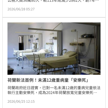
公務人員36萬80人，較113年底減少2862人，創7年來
新低，且簡任官近6成是男性。此外，公務員平均43.75
2026/06/28 05:27
歲，平均年資16.23年，年資30年以上者占17.12%，平
均退休年齡為58.74歲。
荷蘭新法首例！未滿12歲重病童「安樂死」
荷蘭政府近日證實，已對一名未滿12歲的重病兒童依法
執行主動安樂死，成為2024年荷蘭放寬兒童安樂死適
用年齡後的首件案例，引發全球關注。
2026/06/25 12:15