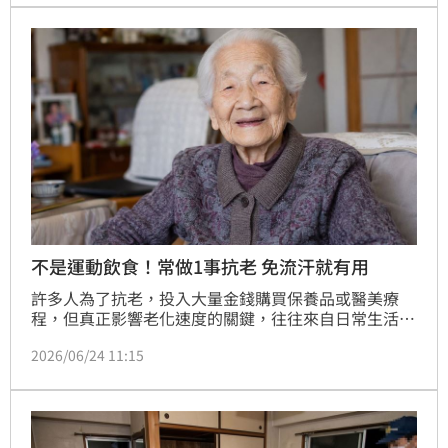
不是運動飲食！常做1事抗老 免流汗就有用
許多人為了抗老，投入大量金錢購買保養品或醫美療
程，但真正影響老化速度的關鍵，往往來自日常生活習
慣。營養師老辜表示，提到抗老，多數人首先想到的是
2026/06/24 11:15
運動與飲食，不過近期有研究發現，經常參與藝術與文
化活動的人，生物老化速度似乎比較慢。