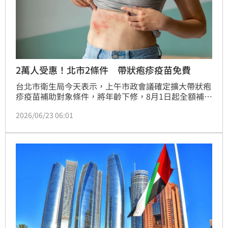
2萬人受惠！北市2條件 帶狀疱疹疫苗免費
台北市衛生局今天表示，上午市政會議確定擴大帶狀疱
疹疫苗補助對象條件，將年齡下修，8月1日起全額補助
設籍北市年滿50歲以上的低收及中低收入戶市民2劑疫
2026/06/23 06:01
苗，預計2.1萬人受惠。