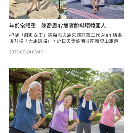
年齡當體重 陳喬恩47歲實齡嚇壞韓國人
47歲「戲劇女王」陳喬恩與馬來西亞富二代 Alan 結婚
後升格「大馬媳婦」，近日夫妻倆前往南韓釜山旅遊，
她在健身房測量 InBody 填寫資料時，輸入年齡「47」
2026/07/24 05:49
竟被工作人員誤以為是體重，得知是實齡後更驚呼不敢
相信！憑藉逆齡童顏震撼韓國人的她，事後幽默直呼
「暗爽在心裡」，過去不藏私分享的獨門凍齡保養祕訣
也再次引發網友熱議。