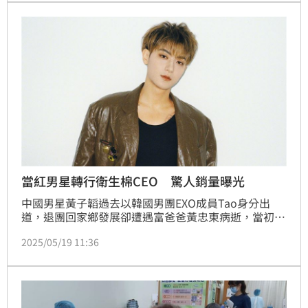
當紅男星轉行衛生棉CEO 驚人銷量曝光
中國男星黃子韜過去以韓國男團EXO成員Tao身分出
道，退團回家鄉發展卻遭遇富爸爸黃忠東病逝，當初年
僅28歲繼承約新台幣871億元遺產，成為大老闆後迅速
2025/05/19 11:36
獨立，日前決定開發衛生棉，如今正式問世驚人銷量曝
光。