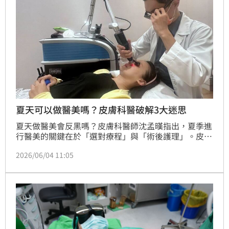
人與社區健康。
夏天可以做醫美嗎？皮膚科醫破解3大迷思
夏天做醫美會反黑嗎？皮膚科醫師沈孟暵指出，夏季進
行醫美的關鍵在於「選對療程」與「術後護理」。皮秒
雷射、電音波拉提與肉毒桿菌等無開放性傷口療程相當
2026/06/04 11:05
適合夏天。術後應加強「防曬、保濕、溫和清潔」三大
重點，建議選用SPF50以上防曬並定時補擦。醫師提
醒，雖然夏天代謝不影響成效，但應避免術後一週內游
泳或泡溫泉，只要護理到位，夏季依舊能安心追求美
麗。