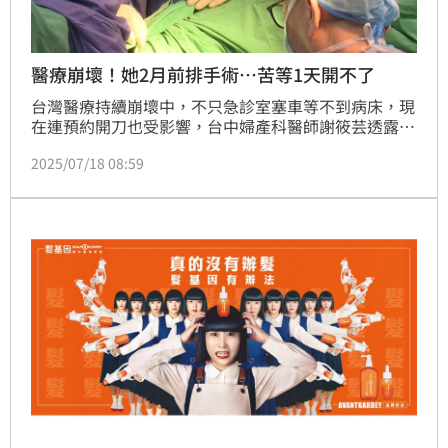
醫療崩壞！她2月前排手術…苦等1天開不了
台灣醫療持續崩壞中，不只急診室塞車等不到病床，現
在連預約開刀也受影響，台中婦產科醫師謝筱芸透露，
自己的女患者2個月前就排定要開刀，手術前一天住
2025/07/18 08:59
院、灌腸、禁食，結果等了一整天，因護理人手不足，
開不了刀，只能重新再排，且3個月前也有患者遇到一
樣狀況。謝筱芸感嘆，如今手術已從延後變成取消，醫
療崩壞已成為現在進行式。