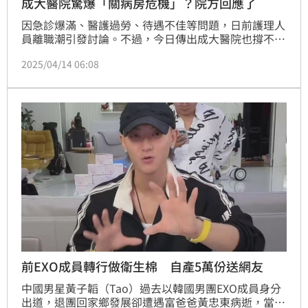
成大醫院驚爆「關病房危機」？院方回應了
因急診爆滿、醫護過勞、待遇不佳等問題，日前護理人
員離職潮引發討論。不過，今日傳出成大醫院也撐不
住，本週舉行院務會議，針對護理人力持續流失情形進
2025/04/14 06:08
行討論，將關閉病房的消息。對此，成大醫院今日回
應，持續採取措施以優化工作環境，並強化獎勵及福利
條件，升護理人力的穩定性。（記者：簡浩正）
前EXO成員轉行做衛生棉 自產5萬份送網友
中國男星黃子韜（Tao）過去以韓國男團EXO成員身分
出道，退團回家鄉發展卻遭遇富爸爸黃忠東病逝，當初