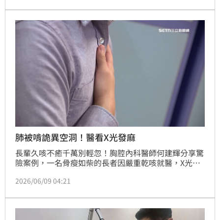
表示，已接獲通報，初步研判為諾羅病毒群聚感染，目
前正等待檢驗結果，並要求業者停業全面清潔消毒。
肺被啃詭異空洞！醫看X光發麻
長輩久咳不癒千萬別輕忽！胸腔內科醫師何建輝分享驚
險案例，一名骨瘦如柴的長者因嚴重乾咳就醫，X光竟
顯示肺部出現駭人的「詭異空洞」。因無法排除是高傳
2026/06/09 04:21
染性的肺結核，醫師立即啟動隔離防護。所幸經精密檢
查後，證實為開洞性細菌性肺炎。此驚魂記提醒大眾，
長者若有久咳、食慾不振等症狀，應儘速就醫檢查，以
免延誤黃金治療期，並防範潛在的傳染病風險，守護家