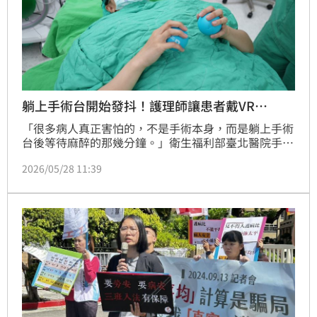
躺上手術台開始發抖！護理師讓患者戴VR…
「很多病人真正害怕的，不是手術本身，而是躺上手術
台後等待麻醉的那幾分鐘。」衛生福利部臺北醫院手術
室副護理長江禮仰觀察，不少病人在術前會因緊張出現
2026/05/28 11:39
失眠、發抖、血壓升高，甚至忍不住落淚。