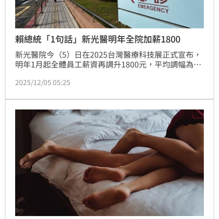
賴總統「1句話」新光醫明年全院加薪1800
新光醫院今（5）日在2025台灣醫療科技展正式宣布，
明年1月起全體員工薪資再調升1800元，平均調幅為
3.5%，每年將新增1億元以上人事投入。這是新光醫院
2025/12/05 05:25
繼2024年2月起陸續調整薪資後再度加碼。新光醫院副
院長洪子仁表示，這是新光醫院當「領頭羊」呼應賴總
統的倡議。（記者：簡浩正）