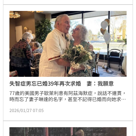
要撐到冬至，但今天冬至了！」隱晦抱怨家屬未依約拔
管，完全不顧家屬的感受。
失智症男忘已婚39年再次求婚 妻：我願意
77歲的美國男子歐萊利患有阿茲海默症，說話不連貫，
時而忘了妻子琳達的名字，甚至不記得已婚而向她求
婚。為避免加深他的認知混亂，琳達沒有提39年的婚
2026/01/27 07:05
姻，而是點頭答應；護理中心也默默配合，花了數週辦
婚禮。