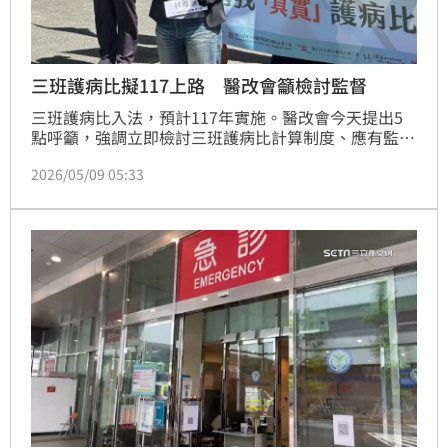
三班護病比擬117上路 醫改會籲檢討監督
三班護病比入法，預計117年實施。醫改會今天提出5
點呼籲，強調立即檢討三班護病比計算制度、應有監測
機制、納入社會問責、設置監督單位，並正視人力短缺
2026/05/09 05:33
根本問題，避免灌水。