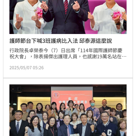
護師節台下喊3班護病比入法 邱泰源這麼說
行政院長卓榮泰今（7）日出席「114年國際護師節慶
祝大會」，除表揚傑出護理人員，也感謝19萬名站在第
一線服務的護理師，不過現場有與會成員3度高喊「三
2025/05/07 05:26
班護病比要入法」，不過卓僅微笑、並未回應。衛福部
長邱泰源則緩頰表示，衛福部的立場是，先用監測跟鼓
勵的方式來做，同時也會朝法制化前進，但要跟各界討
論。（記者：簡浩正）