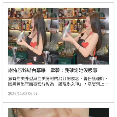
謝侑芯猝逝內幕曝 雪碧：我確定她沒吸毒
擁有甜美外型與完美身材的網紅謝侑芯，曾任護理師，
因氣質出眾而被粉絲封為「護理系女神」，沒想到上月
底爆出死訊，好友雪碧也受訪證實謝侑芯過世，她心情
2025/11/02 06:07
目前悲痛崩潰，沒想到今《中國報》報導大馬歌手黃明
志也捲入此案，《星洲網》則報導謝侑芯遺體在浴缸，
但地上跟浴缸內沒水漬。對此雪碧也發聲了。