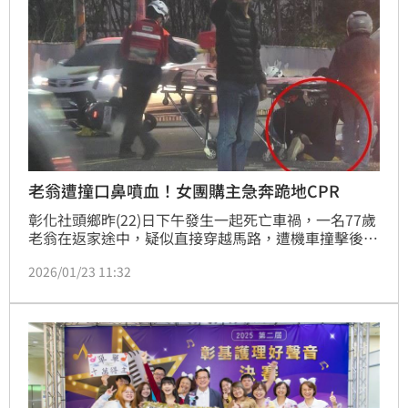
老翁遭撞口鼻噴血！女團購主急奔跪地CPR
彰化社頭鄉昨(22)日下午發生一起死亡車禍，一名77歲
老翁在返家途中，疑似直接穿越馬路，遭機車撞擊後當
場噴飛倒地，後腦著地流出大量鮮血，當場失去生命跡
2026/01/23 11:32
象，一名路過的女團購主見狀，立即衝上前跪地實施
CPR急救，里長也趕緊協助指揮交通，可惜的是經過緊
急送醫搶救，老翁仍因傷勢過重，宣告不治。警方正在
調查事故發生的真正原因。