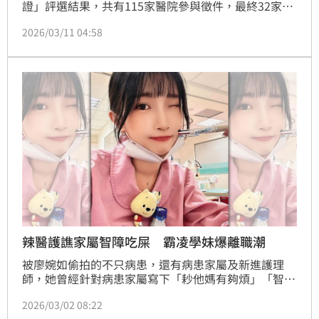
證」評選結果，共有115家醫院參與徵件，最終32家脫
穎而出，最高可獲新台幣200萬元獎勵，獎金須專款專
2026/03/11 04:58
用於護理人員。不過，32家醫院裡的6家醫學中心中，
並未見台大醫院、台北榮總，對此，護理及健康照護司
長蔡淑鳳表示，此次為首屆，有些醫院覺得還沒準備好
而未報名，如台大醫院並未報名、北榮則未進入前六
名。（記者：簡浩正）
辣醫護譙家屬智障吃屎 霸凌學妹爆離職潮
被廖婉如偷拍的不只病患，還有病患家屬及新進護理
師，她曾經針對病患家屬寫下「耖他媽有夠煩」「智障
都去吃屎」，也會罵「怎麼不去重新投胎」，甚至曾經
2026/03/02 08:22
上傳1張患者躺在病床上的照片，寫道：「病人兒子說