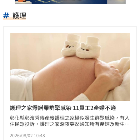
護理
護理之家爆諾羅群聚感染 11員工2產婦不適
彰化縣彰濱秀傳產後護理之家疑似發生群聚感染，有入
住民眾投訴，護理之家深夜突然通知所有產婦及新生兒
立即撤離，要求自行安排住宿及就醫，但後續安置、退
2026/08/02 10:48
費及賠償方案均未說明，引發不滿。彰化縣衛生局2日