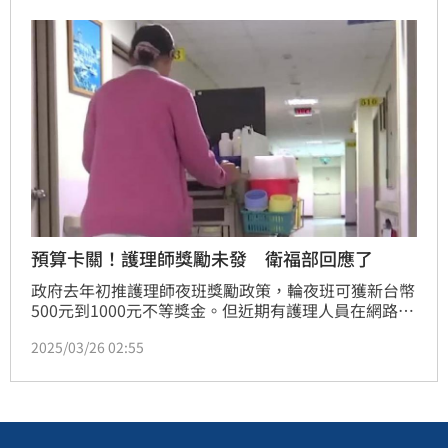
強調，這是希望大家為改善醫事人員薪資待遇一起努
力，辦法最快6月底報衛福部預告。（記者：簡浩正）
預算卡關！護理師獎勵未發 衛福部回應了
政府去年初推護理師夜班獎勵政策，輪夜班可獲新台幣
500元到1000元不等獎金。但近期有護理人員在網路社
群發文稱，夜班獎勵金發放中斷。對此，衛福部回應因
2025/03/26 02:55
預算凍刪而延遲，將於4月底前回溯完畢，並由醫院發
放至個人帳戶，最快5月初入帳。（記者：簡浩正）