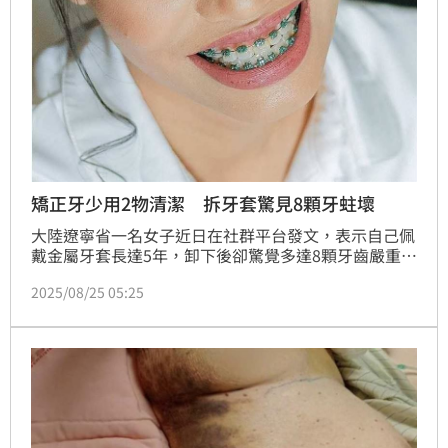
矯正牙少用2物清潔 拆牙套驚見8顆牙蛀壞
大陸遼寧省一名女子近日在社群平台發文，表示自己佩
戴金屬牙套長達5年，卸下後卻驚覺多達8顆牙齒嚴重蛀
壞，部分甚至出現黑洞，必須接受補牙及根管治療。儘
2025/08/25 05:25
管她長期堅持早晚刷牙、飯後漱口，仍無法倖免。事件
曝光後迅速登上微博熱搜，引發社會對齒列矯正護理認
知不足的廣泛討論。