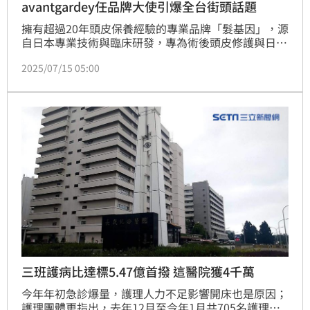
avantgardey任品牌大使引爆全台街頭話題
擁有超過20年頭皮保養經驗的專業品牌「髮基因」，源
自日本專業技術與臨床研發，專為術後頭皮修護與日常
洗護打造安心有效的產品。品牌秉持「自然醫學為基
2025/07/15 05:00
礎、皮膚科學為依據」的理念，致力於提供安全、專
業、溫和的頭皮護理方案。
三班護病比達標5.47億首撥 這醫院獲4千萬
今年年初急診爆量，護理人力不足影響開床也是原因；
護理團體更指出，去年12月至今年1月共705名護理人