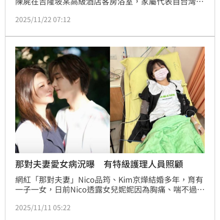
陳屍在吉隆坡某高級酒店客房浴室，家屬代表自台灣趕
赴當地，本月16日領出其遺體，並於同日上午10點半
2025/11/22 07:12
完成火化儀式。時隔6天，謝侑芯今（22）日中午回家
了。
那對夫妻愛女病況曝 有特級護理人員照顧
網紅「那對夫妻」Nico品筠、Kim京燁結婚多年，育有
一子一女，日前Nico透露女兒妮妮因為胸痛、喘不過氣
等症狀入院，還險些住進加護病房，讓網友十分擔心，
2025/11/11 05:22
昨（10日）Nico也透露妮妮最新病況，坦言目前接受
「特級護理人員」全程照顧。蔡佩伶報導