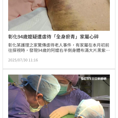
彰化94歲嬤疑遭虐待「全身瘀青」家屬心碎
彰化某護理之家驚傳虐待老人事件，有家屬在本月初前
往探視時，發現94歲的阿嬤右半側身體布滿大片黑紫瘀
痕，情況相當嚴重，經醫師診斷為泌尿道感染、貧血，
2025/07/30 11:16
及疑似血腫或軟組織發炎感染，質疑護理之家照護不
當。對此護理之家表示，會配合主管機關調查，給社會
及家屬交待。