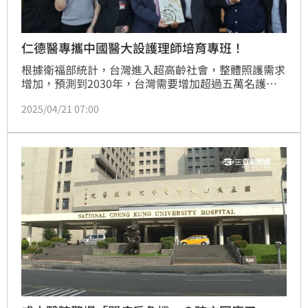
仁德醫專攜中國醫大設護理師培育專班！
根據衛福部統計，台灣進入超高齡社會，整體照護需求
增加，預測到2030年，台灣需要增加超過五萬名護理
人力。面對日益嚴重的護理人員短缺，各醫療院所紛紛
2025/04/21 07:00
展開搶人大戰。 中國醫藥大學日前就與仁德醫護管理
專科學校簽約，雙方攜手合作，啟動「護理師公費培育
專班」，中國醫藥大學提供每年200個名額，自五專一
年級起，每年補助12萬元