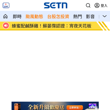
登入
即時
颱風動態
台股怎投資
熱門
影音
熱搜
花板
獨／鬼門開當心鬼上身 鬼月17禁忌一次
鄭麗文
看
話