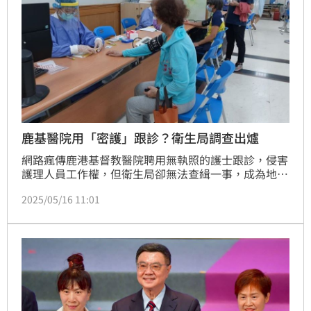
鹿基醫院用「密護」跟診？衛生局調查出爐
網路瘋傳鹿港基督教醫院聘用無執照的護士跟診，侵害
護理人員工作權，但衛生局卻無法查緝一事，成為地方
民眾討論話題。衛生局長葉彥伯強調，經派員前往了
2025/05/16 11:01
解，鹿基的部分門診，在引導患者的跟診人員當中，約
有一成非護理人員，但與醫療相關部分都是護理人員處
置，符合護理人員法的規定。