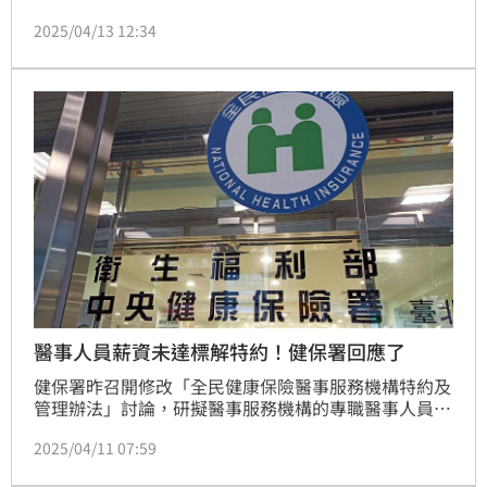
年僅28歲繼承約新台幣871億元遺產，成為大老闆後迅
2025/04/13 12:34
速獨立，同時繼續在演藝圈發展。不久前中國《央視》
踢爆黑心衛生棉一事，沒想到4月9日晚間，黃子韜在直
播中公佈籌備衛生棉工廠的最新進展，表示將會在11號
上架5萬份衛生棉給大家試用，每份只需要人民幣1分錢
（約台幣0.045元），沒想到一夕之間掉粉46萬。
醫事人員薪資未達標解特約！健保署回應了
健保署昨召開修改「全民健康保險醫事服務機構特約及
管理辦法」討論，研擬醫事服務機構的專職醫事人員健
保月投保金額未達一定標準、未公開最低及平均健保月
2025/04/11 07:59
投保金額，將列入「不予特約」對象，也就是民眾到相
關院所就醫將無法使用健保。對此，健保署今（11）日