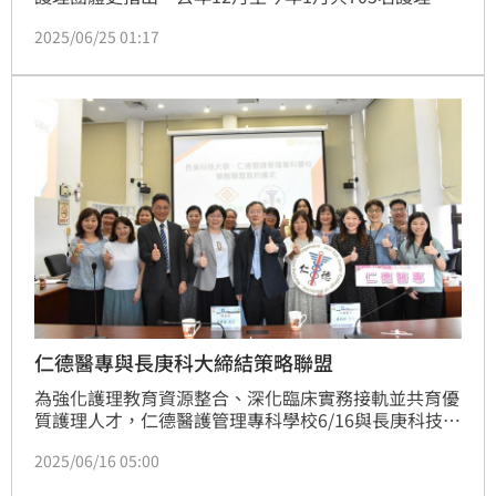
員離職。衛福部護理及健康照護司長蔡淑鳳曾表示今年
2025/06/25 01:17
將祭出醫院「三班護病比」先達標先獎勵，經費預估約
10億元。衛福部今（25）日表示，首次「三班護病比
達標獎勵」已於本月19日撥付醫院，共計5.47億元。不
過，值得注意的是，其中包括雙和醫院等27家醫院為
「0獎勵」。（記者：簡浩正）
仁德醫專與長庚科大締結策略聯盟
為強化護理教育資源整合、深化臨床實務接軌並共育優
質護理人才，仁德醫護管理專科學校6/16與長庚科技大
學正式簽署策略聯盟合作備忘錄，長庚醫療體系也出席
2025/06/16 05:00
見證，展現產官學合作的決心