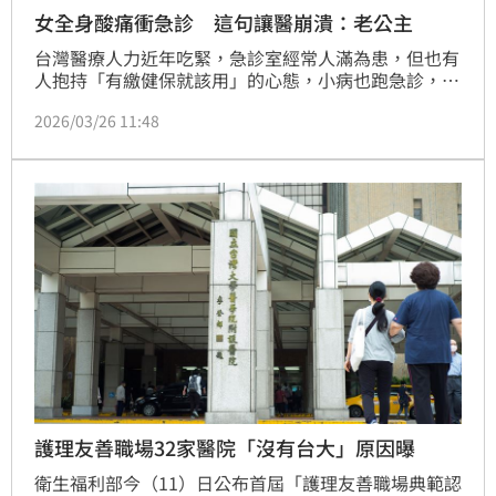
女全身酸痛衝急診 這句讓醫崩潰：老公主
台灣醫療人力近年吃緊，急診室經常人滿為患，但也有
人抱持「有繳健保就該用」的心態，小病也跑急診，導
致醫療資源被浪費。一名醫師分享，有位快50歲的女性
2026/03/26 11:48
前來掛急診，自稱長期有多種身體不適，但進一步詢問
她就醫原因時，她卻回應因為有繳健保，所以想來「用
一下」，讓醫師當場相當崩潰，並建議她改至門診就
醫。未料女子還表示沒人帶她去，甚至不滿醫師態度，
最後直接放棄看診，讓醫師無奈直呼宛如遇到「老公
主」。
護理友善職場32家醫院「沒有台大」原因曝
衛生福利部今（11）日公布首屆「護理友善職場典範認