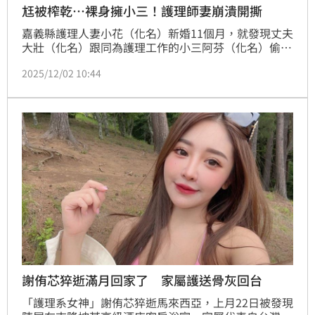
尪被榨乾…裸身擁小三！護理師妻崩潰開撕
嘉義縣護理人妻小花（化名）新婚11個月，就發現丈夫
大壯（化名）跟同為護理工作的小三阿芬（化名）偷
情，還發現兩人私下互稱「寶貝」，更表達「榨乾」、
2025/12/02 10:44
「想你」、「愛你」等親密文句，女方甚至傳送半裸照
片給男方，還有接吻、相互依偎裸身躺床的合照；小花
因此離婚，憤而提告前夫、小三，經法院審理，獲賠20
萬元。
謝侑芯猝逝滿月回家了 家屬護送骨灰回台
「護理系女神」謝侑芯猝逝馬來西亞，上月22日被發現