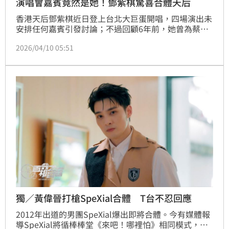
演唱會嘉賓竟然是她！鄧紫棋驚喜合體天后
香港天后鄧紫棋近日登上台北大巨蛋開唱，四場演出未
安排任何嘉賓引發討論；不過回顧6年前，她曾為蔡依
林驚喜現身小巨蛋擔任嘉賓，兩大天后同台合體，當時
2026/04/10 05:51
掀起高度關注與話題。
獨／黃偉晉打槍SpeXial合體 T台不忍回應
2012年出道的男團SpeXial爆出即將合體。今有媒體報
導SpeXial將循棒棒堂《來吧！哪裡怕》相同模式，以