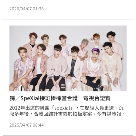
實境節目復出，首波作品全新節目《特別任務-
2026/04/07 01:38
MISSION SPECIAL》，已確定參與回歸的成員，包括
團長羅宏正、連晨翔與風田等人，但黃偉晉經紀人卻回
覆媒體表示沒聽說合體計畫，對此電視台也回應了。蔡
維歆
獨／SpeXial接班棒棒堂合體 電視台證實
2012年出道的男團「spexial」，在歷經人員更迭、沉
寂多年後，合體回歸計畫終於拍板定案。今有媒體報導
SpeXial將循棒棒堂《來吧！哪裡怕》相同模式，以實
2026/04/07 08:44
境節目作為復出起手式。首波作品全新節目《特別任
務-MISSION SPECIAL》，全季共13集、每集長達120