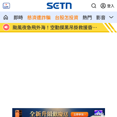
登入
即時
慈濟遭詐騙
台股怎投資
熱門
影音
熱
昏迷
國票金副董年薪2千萬 大股東促檢討薪酬
她列蔣
版！