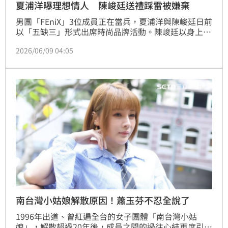
夏浦洋曝理想情人 陳峻廷送禮踩雷被嫌棄
男團「FEniX」3位成員正在當兵，夏浦洋與陳峻廷日前
以「五缺三」形式出席時尚品牌活動。陳峻廷以身上造
型顏色為搭配重點，襯托女包質感；夏浦洋則表示經常
2026/06/09 04:05
背著女包出門，大讚身上蝴蝶結包設計簡約時尚又大
氣，男女都很適合，更自曝未來理想情人的穿搭，「這
種『可鹽可甜』的反差感，我覺得應該都滿能吸引男生
眼光！」
南台灣小姑娘解散原因！蕭玉芬不忍全說了
1996年出道、曾紅遍全台的女子團體「南台灣小姑
娘」，解散超過20年後，成員之間的過往心結再度引發