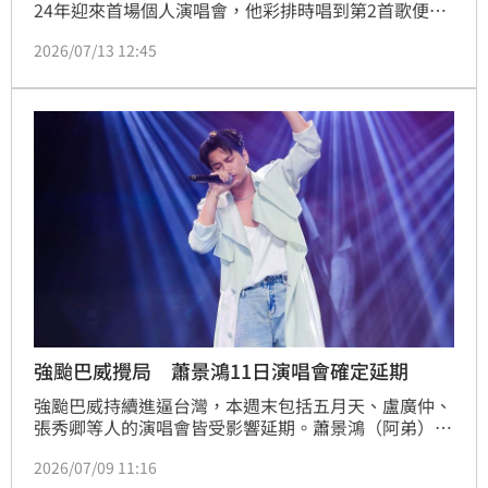
24年迎來首場個人演唱會，他彩排時唱到第2首歌便因
情緒翻湧一度哽咽；正式演出時，更在開場曲〈背光的
2026/07/13 12:45
角色〉唱完後忍不住紅了眼眶，「謝謝大家陪我走過這
24年，此時此刻我終於可以有新的里程碑。謝謝大家一
路陪伴我，可以『以我為名』舉辦的第一場演唱會，終
於可以用著面光的狀態唱歌給大家聽。」
強颱巴威攪局 蕭景鴻11日演唱會確定延期
強颱巴威持續進逼台灣，本週末包括五月天、盧廣仲、
張秀卿等人的演唱會皆受影響延期。蕭景鴻（阿弟）原
訂7月11日、12日在台北Legacy TERA舉辦「以我為名 
2026/07/09 11:16
Who I Am」演唱會，相信音樂今（9）日稍早宣布11