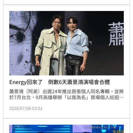
日場次確定延期、12日照常舉辦。值得一提的是，他日
前在記者會透露Energy將於12日成軍24週年當天久違
公開合體，依目前公告來看，這項備受粉絲期待的計畫
暫時不受影響，仍可望如期登場。
Energy回來了 倒數6天蕭景鴻演唱會合體
蕭景鴻（阿弟）出道24年推出首張個人同名專輯，並將
於7月台北、9月高雄舉辦「以我為名」首場個人巡迴演
唱會。今（6）日舉辦記者會，不僅Energy團長牛奶擔
2026/07/06 03:51
任神秘嘉賓驚喜現身，讓他瞬間淚灑舞台，更當場宣布
5位成員將於7月12日成軍24週年當天，在他的演唱會
合體，也是繼今年1月台北小巨蛋後久違再度公開團
聚，喜訊一出讓現場歌迷尖叫聲不斷。