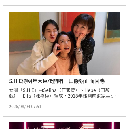
發粉絲熱議，近日終於被拍到首次2人同框。
S.H.E傳明年大巨蛋開唱 田馥甄正面回應
女團「S.H.E」由Selina（任家萱）、Hebe（田馥
甄）、Ella（陳嘉樺）組成，2018年離開前東家華研國
際後，近年維持「單飛不解散」模式各自發展，雖然私
2026/08/04 07:51
下聚會頻繁，但已鮮少公開合體。沒想到，近日傳出她
們將於明年3、4月登上台北大巨蛋開唱，對此田馥甄今
（4）日稍早親自回應。