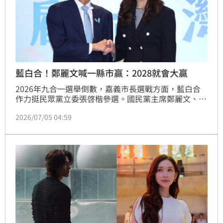
藍白合！鄭麗文喊一縣市贏：2028就會大贏
2026年九合一選舉倒數，嘉義市長選戰方面，藍白合
作力挺民眾黨立委張啓楷參選。國民黨主席鄭麗文、民
眾黨主席黃國昌4日首度同台，強調藍白合是為了延續
2026/07/05 04:59
嘉義市政成果，直言「嘉義贏，台灣就贏」，鄭麗文也
表示，若贏得嘉義選戰「2028就會大贏」。