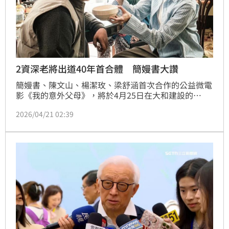
2資深老將出道40年首合體 簡嫚書大讚
簡嫚書、陳文山、楊潔玫、梁舒涵首次合作的公益微電
影《我的意外父母》，將於4月25日在大和建設的
YouTube首播。四位演員出道多年卻是首度同台，難得
2026/04/21 02:39
接演 30 分鐘短片的他們，被問到為何願意接演時，不
約而同表示：「被劇本深深打動。」對他們而言，這次
合作不僅是一場演技的碰撞，更是一段充滿歡笑與感動
的「充電」旅程。