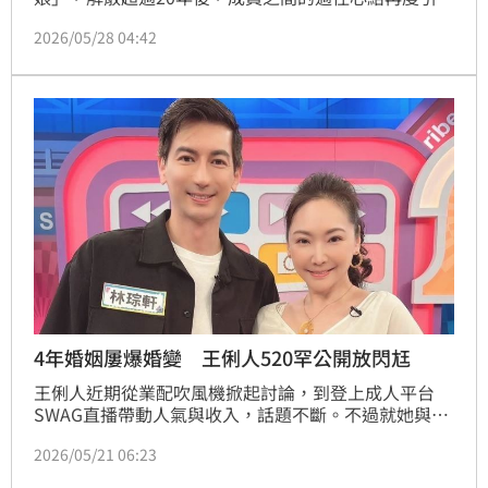
討論。蕭玉芬過去多次提到，自己當年在團體中疑似遭
2026/05/28 04:42
受排擠與霸凌，如今成員尤姿涵首度公開回應，雙方對
同一段青春歲月有著不同感受，而蕭玉芬近日再度低調
表示：「未經他人苦，莫勸他人善。」
4年婚姻屢爆婚變 王俐人520罕公開放閃尪
王俐人近期從業配吹風機掀起討論，到登上成人平台
SWAG直播帶動人氣與收入，話題不斷。不過就她與老
公林琮軒由於許久未公開同框，加上男方長期在中國拍
2026/05/21 06:23
戲、夫妻分隔兩地，讓外界開始揣測婚姻是否出現變
化，甚至傳出早已低調離婚。如今兩人在社群平台互