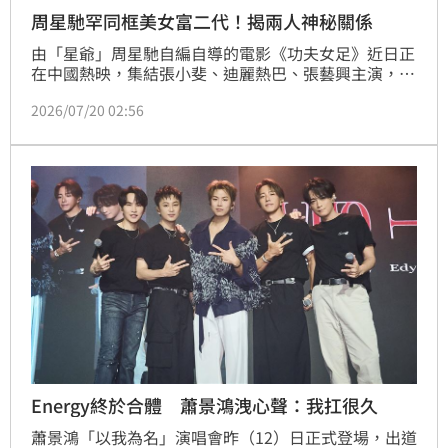
周星馳罕同框美女富二代！揭兩人神秘關係
由「星爺」周星馳自編自導的電影《功夫女足》近日正
在中國熱映，集結張小斐、迪麗熱巴、張藝興主演，並
邀來劉嘉玲、日本男星佐藤健特別演出，加上斥資約
2026/07/20 02:56
3.8億元人民幣打造，上映8天累積至18日，總票房便已
衝破11億元人民幣（約新台幣52.6億元），為回饋影迷
支持，向來低調的周星馳近來難得親自帶領劇組展開巡
迴宣傳，現身各地影城與觀眾互動，引發熱烈討論。
Energy終於合體 蕭景鴻洩心聲：我扛很久
蕭景鴻「以我為名」演唱會昨（12）日正式登場，出道