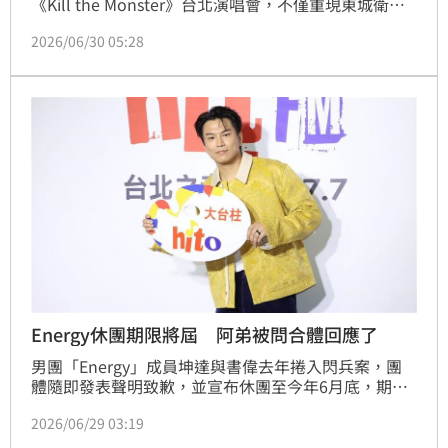
《Kill the Monster》台北演唱會，不僅重現東城衛多
首經典作品，更在演唱會尾聲迎來驚喜彩蛋，昔日團員
2026/06/30 05:28
鐙突然捧著大壽桃登台，提前替下個月生日的陳德修慶
生，全場歌迷齊聲獻唱生日快樂歌，掀起滿滿青春回
憶。
Energy休團期限將屆 阿弟被問合體回應了
男團「Energy」成員坤達與書偉去年捲入閃兵案，團
體隨即發表聲明致歉，並宣布休團至今年6月底，期間
暫停所有團體公開演出活動。如今休團期限將屆，成員
2026/06/29 03:19
蕭景鴻（阿弟）今（29）日出席首張個人同名專輯《蕭
景鴻Edy Hsiao》記者會，被問及團體未來動向，表示