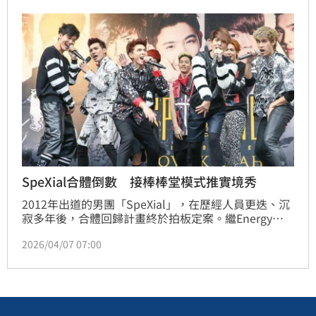
分鐘。對此電視台也回應了。蔡維歆
SpeXial合體倒數 接棒棒堂模式推實境秀
2012年出道的男團「SpeXial」，在歷經人員更迭、沉
寂多年後，合體回歸計畫終於拍板定案。繼Energy、
Lollipop棒棒堂成功掀起回歸熱潮後，時報周刊
2026/04/07 07:00
CTWANT掌握獨家消息，SpeXial今年也將循棒棒堂
《來吧！哪裡怕》相同模式，以實境節目作為復出起手
式。SpeXial當年是可米影視透過徵選，平均身高要在
183以上的男生才可加入，團名則是「eXtra Special」
的變形單字，意思是