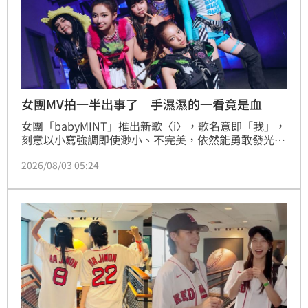
女團MV拍一半出事了 手濕濕的一看竟是血
女團「babyMINT」推出新歌〈i〉，歌名意即「我」，
刻意以小寫強調即使渺小、不完美，依然能勇敢發光，
也是6位女孩的自我宣言。編曲加入許多具有遊戲感的
2026/08/03 05:24
音效，例如槍聲、爆炸聲、泡泡音效以及人聲效果；
MV則打造一座彷彿由AI隨機生成的數位迷宮，6人化身
少女搜索隊，穿梭於超現實道具、荒誕競技關卡與奇異
野生動物交織而成的迷宮樂園。