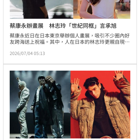
蔡康永辦畫展 林志玲「世紀同框」言承旭
蔡康永近日在日本東京舉辦個人畫展，吸引不少圈內好
友跨海送上祝福。其中，人在日本的林志玲更親自現身
畫展支持，多年好友的好交情展露無遺。不過，最令網
2026/07/04 05:13
友意外的是，蔡康永竟讓林志玲與昔日緋聞對象言承
旭，以意想不到的方式「同框」，瞬間掀起大批網友熱
烈討論。