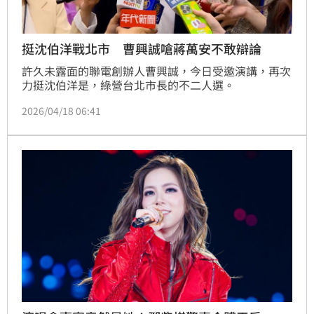
挺沈伯洋戰北市 曹興誠嗆蔣萬安不敢辯論
許久未露面的聯電創辦人曹興誠，今日受邀演講，再次
力挺沈伯洋是，綠營台北市長的不二人選。
2026/04/18 06:41