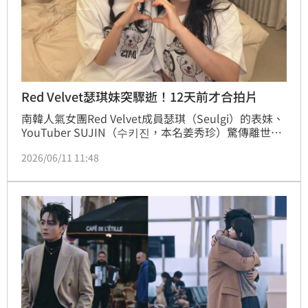
Red Velvet瑟琪妹突驟逝！12天前才合拍片
南韓人氣女團Red Velvet成員瑟琪（Seulgi）的表妹、
YouTuber SUJIN（수키진，本名姜秀珍）驚傳離世消
息，享年不詳。消息於11日透過其YouTube頻道公
2026/06/11 11:48
開，家屬證實她已於6月7日因突發意外離開人世，突如
其來的噩耗震驚演藝圈與眾多粉絲。