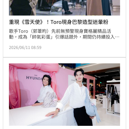
重現《雪天使》！Toro現身巴黎造型迷暈粉
歌手Toro（郭葦昀）先前無預警現身寶格麗精品活
動，成為「帥氣彩蛋」引爆話題外，期間仍持續投入音
樂創作，不少歌迷發現許多經典歌曲實際上幕後皆出自
2026/06/11 08:59
他手外，近日Toro攜手獨立創作女聲「康玉蘭」推出
實驗性Demo作品〈C’est La Vie 的遠距離〉，首度挑
戰較少嘗試Bossa Nova曲風，更久違親自「現身巴
黎」演出，演繹這首輕柔慵懶的旋律描繪的MV畫面。