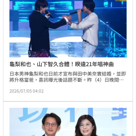
龜梨和也、山下智久合體！睽違21年唱神曲
日本男神龜梨和也日前才宣布與田中美奈實結婚，並即
將升格當爸，喜訊曝光後話題不斷。昨（4）日晚間，
他無預警現身日本電視台大型音樂節目《THE MUSIC 
2026/07/05 04:02
DAY 2026》帶來另一波驚喜，與昔日搭檔山下智久合
體演唱經典歌曲〈青春Amigo〉，演唱睽違21年歌曲再
度以「修二與彰」之姿站上舞台，瞬間掀起滿滿回憶
殺，也讓無數觀眾飆淚。