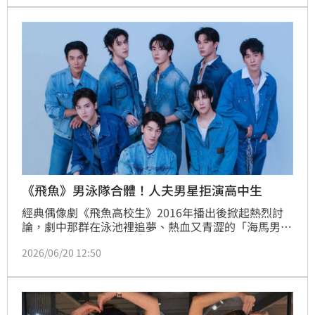
公司一直都有安排，「等時機到，希望還是可以大家聚
集在一起。」
《飛魚》男泳隊合體！人夫男星拒演高中生
經典偶像劇《飛魚高校生》2016年播出後掀起熱烈討
論，劇中那群在泳池裡追夢、熱血又青澀的「海馬男泳
隊」，以熱血又青澀的青春模樣深植人心，成為許多觀
2026/06/20 12:50
眾難忘的青春回憶。時隔十年，《飛魚高校生》宣布將
於8月15日舉辦「十年一會」見面會，也讓不少劇迷直
呼：「青春真的回來了！」宋亭誼報導