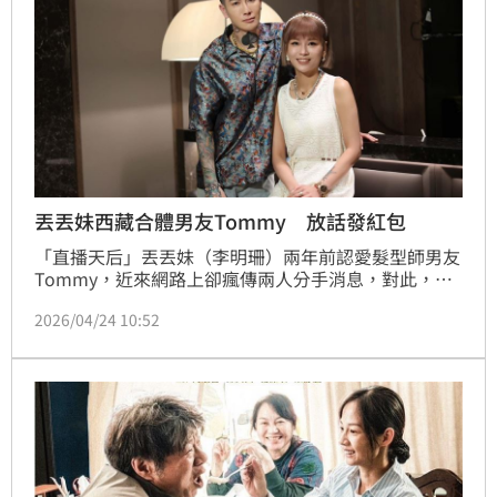
丟丟妹西藏合體男友Tommy 放話發紅包
「直播天后」丟丟妹（李明珊）兩年前認愛髮型師男友
Tommy，近來網路上卻瘋傳兩人分手消息，對此，正
在西藏拉薩進行還願之旅的丟丟妹，今（24）日晚間特
2026/04/24 10:52
地開直播親自澄清，強調兩人感情依舊穩定，幽默自
嘲：「萬一哪一天真的分手再告訴大家。」