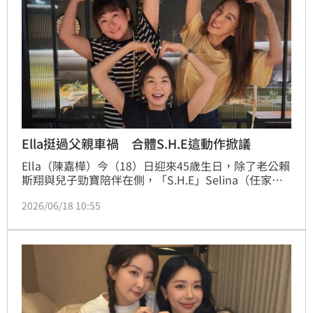
Ella挺過父親車禍 合體S.H.E這動作掀議
Ella（陳嘉樺）今（18）日迎來45歲生日，除了老公賴
斯翔與兒子勁寶陪伴在側，「S.H.E」Selina（任家
萱）、Hebe（田馥甄）也現身替她慶生。畫面中，
2026/06/18 10:55
Ella露出招牌燦爛笑容，心情相當愉悅，一掃先前父親
車禍的陰霾。