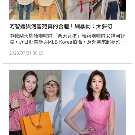
河智媛與河智苑真的合體！網暴動：太夢幻
中職樂天桃猿啦啦隊「樂天女孩」韓籍啦啦隊女神河智
媛，近日赴美參與MLB Korea拍攝，意外迎來超夢幻合
作，與南韓知名女星河智苑首度同框合體。由於兩人的
2026/07/27 09:19
韓文名字同樣都是「하지원（Ha Ji Won）」，這場
「河智苑遇見河智媛」的跨界合體，讓網友們驚呼不可
思議，也掀起台、韓球迷熱烈討論。