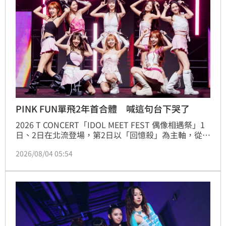
PINK FUN單飛2年首合體 喊這句台下哭了
2026 T CONCERT「IDOL MEET FEST 偶像相遇祭」1
日、2日在北流登場，第2日以「回憶殺」為主軸，從
《DD52》、《未來少女》、《原子少年》到《原子少
2026/08/04 05:54
年2》，由踢帕娛樂系列選秀節目誕生的男女團齊聚一
堂，不少團體更為此睽違多年再度合體。其中呼聲最高
的便是《DD52》冠軍團「G.O.F」及人氣團「PINK 
FUN」，兩團皆以完全體帶來精彩演出。