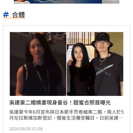
合體
吳建豪二婚嬌妻現身曼谷！甜蜜合照首曝光
吳建豪今年6月宣布與日本歌手荒卷繪美二婚，兩人於5
月在拉斯維加斯登記，婚後生活備受矚目。日前吳建豪
赴泰國曼谷舉辦演唱會，愛妻荒卷繪美低調現身觀眾席
2026/08/06 02:08
力挺，簡約俐落的黑色穿搭展現知性氣質，亮眼外型引