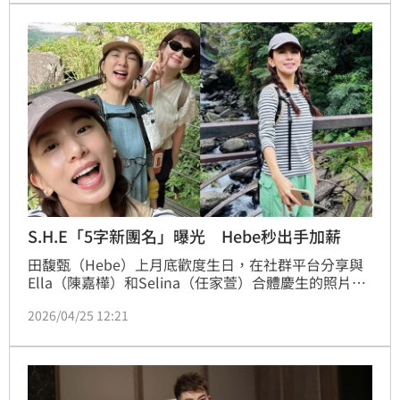
動，粉碎婚變留言。蔡維歆
S.H.E「5字新團名」曝光 Hebe秒出手加薪
田馥甄（Hebe）上月底歡度生日，在社群平台分享與
Ella（陳嘉樺）和Selina（任家萱）合體慶生的照片，
「S.H.E」久違同框掀起網友熱議。昨（24）日她再曬
2026/04/25 12:21
出3人一同登山的畫面，逗趣又溫馨的互動再度成為粉
絲討論焦點。