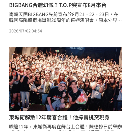
BIGBANG合體幻滅？T.O.P突宣布8月來台
南韓天團BIGBANG先前宣布於8月21、22、23日，在
韓國高陽體育場舉辦20周年的巡迴演唱會，原本外界期
待猜測T.O.P會不會驚喜合體，怎料粉絲們這個小心願
2026/07/02 04:54
幻滅。T.O.P於今（2日）突宣布8月22日將來台，在林
口體育館開唱，雖然讓台灣粉絲們相當開心，另一方面
也讓期待他們合體的粉絲期待落空。
東城衛解散12年驚喜合體！他捧壽桃突現身
睽違12年，東城衛再度在舞台上合體！陳德修日前舉辦