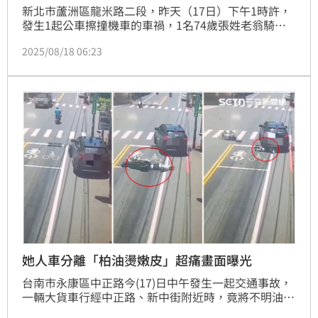
新北市蘆洲區龍米路二段，昨天（17日）下午1時許，
發生1起公車擦撞機車的車禍，1名74歲張姓老翁騎車
載著自己73歲的愛妻，被23歲林姓男子所駕駛淡水客
2025/08/18 06:23
運公車擦撞，張翁跟愛妻2人連人帶車當場犁田倒地，
過程中2人險遭公車輪胎輾過，所幸張翁與愛妻2人僅全
身多處擦挫傷，但林男停車查看時，竟冷血嗆說「他們
活該找死」，讓現場幫忙傷者的民眾聽到為之傻眼及憤
怒。
她人車分離「柏油燙嫩皮」超痛畫面曝光
台南市永康區中正路今(17)日中午發生一起交通事故，
一輛大貨車行經中正路、新中街附近時，竟將不明油汙
滲漏在地面，導致2部機車打滑，騎士當場「犁田」，