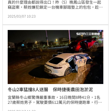
真的什麼理由都說得出口！昨（5）晚鳳山區發生一起
竊盜案，蔡姓嫌犯鎖定一台機車腳踏墊上的包包，趁被
害人與朋友聊天之際，騎機車徒手順走，不料，疑似重
2025/03/07 10:23
心不穩或太過緊張，騎不到10公尺自摔犁田，失主及朋
友百米跑追上先給竊賊一頓揍並壓制；他自稱罹患小兒
麻痺不慎勾到，但畫面會說話，糗態全曝光，全案依竊
盜罪移請臺灣高雄地方檢察署偵辦。
冬山2車猛撞8人送醫 保時捷衝農田泡淤泥
宜蘭縣冬山鄉驚傳嚴重事故，16日晚間8時41分，1名
27歲蔡姓男子，駕駛要價612萬元的保時捷跑車，行經
鹿得路及鹿得五路口時，與吳姓男子（31歲）的馬自達