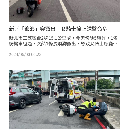
新／「浪浪」突竄出 女騎士撞上送醫命危
新北市三芝區台2線15.1公里處，今天傍晚5時許，1名
騎機車經過，突然1條流浪狗竄出，導致女騎士應變不
及撞上摔車犁田，女騎士當場頭破血流失去生命徵象，
2024/06/03 06:23
目前女騎士由救護車送往淡水馬偕醫院急救，整起交通
事故詳細發生原因還待警方後續調查釐清。記者莊淇鈞
／新北報導