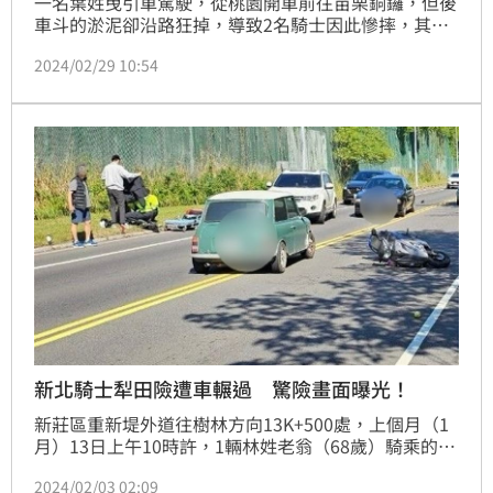
一名葉姓曳引車駕駛，從桃園開車前往苗栗銅鑼，但後
車斗的淤泥卻沿路狂掉，導致2名騎士因此慘摔，其中
一名送報的7旬老翁「犁田」，全身多處擦挫傷。警方
2024/02/29 10:54
也對砂石車駕駛開出罰單，最高可處1萬8千元罰鍰，加
上致人受傷，駕駛還涉及公共危險罪。
新北騎士犁田險遭車輾過 驚險畫面曝光！
新莊區重新堤外道往樹林方向13K+500處，上個月（1
月）13日上午10時許，1輛林姓老翁（68歲）騎乘的機
車行駛經過該處，輾過不知哪輛機車掉落路面的安全
2024/02/03 02:09
帽，造成林翁摔車，險些被後面1輛行經的BMW汽車輾