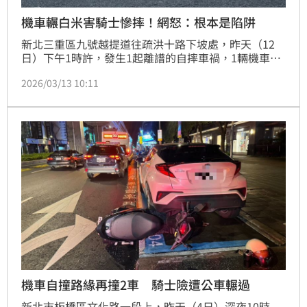
機車輾白米害騎士慘摔！網怒：根本是陷阱
新北三重區九號越提道往疏洪十路下坡處，昨天（12
日）下午1時許，發生1起離譜的自摔車禍，1輛機車行
經時，突然看見馬路上一大片散落的白米，在煞車不及
2026/03/13 10:11
下輾過後，騎士連人帶車自摔犁田，所幸騎士並無大
礙，但車損較嚴重。
機車自撞路緣再撞2車 騎士險遭公車輾過
新北市板橋區文化路一段上，昨天（4日）深夜10時