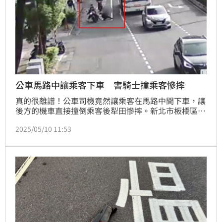
公車馬路中讓乘客下車 害騎士撞乘客慘摔
真的很離譜！公車司機竟然讓乘客在馬路中間下車，讓
後方的機車直接撞倒乘客後犁田慘摔。新北市板橋區文
化路一段上，昨天（9日）上午7時許，發生1起機車撞
2025/05/10 11:53
人的車禍事故，1輛公車竟然停在馬路中間突然讓乘客
下車，讓後方行健間的機車在騎士來不及反應下，直接
撞飛該名下車的女乘客，而機車騎士也因此連人帶車犁
田後慘摔，所幸2人經送醫後均無大礙。