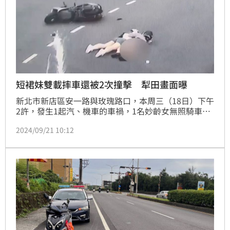
短裙妹雙載摔車還被2次撞擊 犁田畫面曝
新北市新店區安一路與玫瑰路口，本周三（18日）下午
2許，發生1起汽、機車的車禍，1名妙齡女無照騎車載
著女性友人出遊，疑因騎車技術不佳不慎失控摔車，身
2024/09/21 10:12
穿短裙的兩人直接在馬路上磨擦滑行，後方騎士見狀連
忙下車關心，但禍不單行，倒下的機車還被對向汽車撞
上，發生二次事故，警方獲報到場，將2名受傷女子送
醫，車禍詳細發生原因及肇責仍待後續調查釐清。記者
莊淇鈞／新北報導