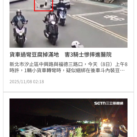
貨車過彎豆腐掉滿地 害3騎士慘摔進醫院
新北市汐止區中興路與福德三路口，今天（8日）上午8
時許，1輛小貨車轉彎時，疑似綑綁在後車斗內裝豆腐
盒子的繩子不牢靠，讓一些豆腐甩出車外落地變豆腐
2025/11/08 02:18
渣，造成路面濕滑，讓後來經過的3名機車騎士因此摔
車受傷，所幸經送醫後均無大礙，警方獲報到場處理， 
3名騎士經酒測均未酒駕，後續警方將通知小貨車駕駛
到案說明，將依《道路交通管理處罰條例》第30條第1
項第2款開罰，並吊扣駕駛執照1年。