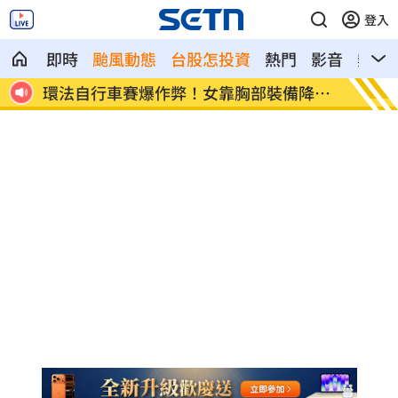
登入
即時
颱風動態
台股怎投資
熱門
影音
熱搜
他
環法自行車賽爆作弊！女靠胸部裝備降風
學霸牙
阻