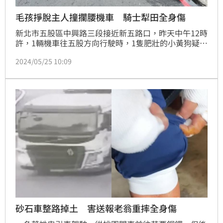
毛孩掙脫主人撞攔腰機車 騎士犁田全身傷
新北市五股區中興路三段接近新五路口，昨天中午12時
許，1輛機車往五股方向行駛時，1隻肥壯的小黃狗疑似
掙脫主人，爆衝高速從右側攔腰撞擊機車，機車男騎士
2024/05/25 10:09
因此重心不穩犁田，小黃狗只回頭看了一下一溜煙就消
失了，此時疑似狗主人的女子，手拿狗鍊，還喊著我的
狗呢？男騎士犁田後全身擦挫傷由救護車送醫，經警方
酒測並未酒駕，轄區警方已受理報案，將通知狗主到案
說明。
砂石車整路掉土 害送報老翁重摔全身傷