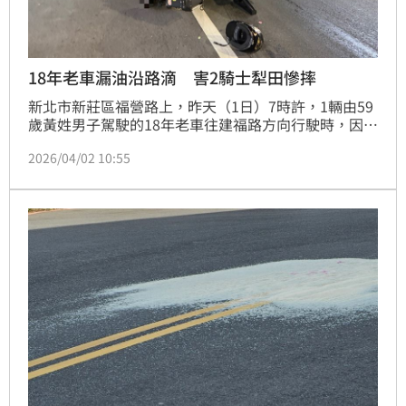
18年老車漏油沿路滴 害2騎士犁田慘摔
新北市新莊區福營路上，昨天（1日）7時許，1輛由59
歲黃姓男子駕駛的18年老車往建福路方向行駛時，因沿
途滲漏機油，讓35歲陳姓男子及36歲蘇姓男子騎車行
2026/04/02 10:55
經陸續摔車，所幸2人僅輕微擦挫傷並無大礙，警方獲
報後立刻派員到場指揮疏導交通並測繪，同時通報環保
局到場清除路面污漬。