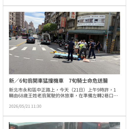
區）路中確有油漬，已同步聯繫萬華警分局交通分隊協
助交通管制，並通知清潔隊人員到場使用木屑清理油
漬，經調閱監視器在新北市轄內並無汽機車漏油的情
形，至於漏油來源為何，還有待警方後續調查釐清。
新／6旬翁開車猛撞機車 7旬騎士命危送醫
新北市永和區中正路上，今天（21日）上午9時許，1
輛由68歲王姓老翁駕駛的休旅車，在準備左轉2巷口
時，猛撞1輛直行的機車，造成騎士77歲湯姓老翁連人
2026/05/21 11:30
帶車當場重摔犁田造成頭部重創沒了生命徵象，消防救
護員獲報到場立即將湯翁送醫急救，肇事駕駛及騎士經
警方酒測均未酒駕，整起車禍事發原因及確切肇責還待
警方後續調查釐清。