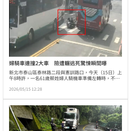
婦騎車連撞2大車 險遭輾逃死驚悚瞬間曝
新北市泰山區泰林路二段與憲訓路口，今天（15日）上
午8時許，一名61歲蔡姓婦人騎機車準備左轉時，不明
原因竟連續與同向的遊覽車及對向公車碰撞，蔡婦連人
2026/05/15 12:28
帶車犁田倒地再2車之間險遭輾過，幸好僅手腳多處擦
挫傷，意識清楚，由救護車送醫救治後幸無大礙。