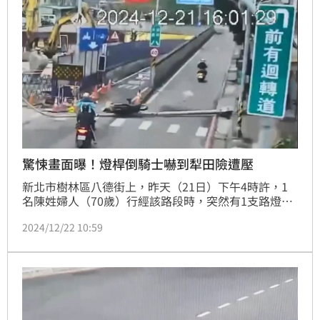
驚悚畫面曝！燈桿倒騎士嚇到犁田險遭壓
新北市樹林區八德街上，昨天（21日）下午4時許，1
名陳姓婦人（70歲）行經該路段時，突然有1支路燈桿
倒塌，陳婦發現路燈桿倒在眼前時，嚇到犁田摔車倒
2024/12/22 10:59
地，造成頭部擦挫傷，新北市消防局獲報派遣消防救護
員到場，陳婦由救護車送醫包紮後幸無大礙，樹林警分
局獲報，派線上警力到場處理及交通管制疏導，路燈桿
確切倒塌原因及相關肇責，將由樹林區公所後續調查釐
清。