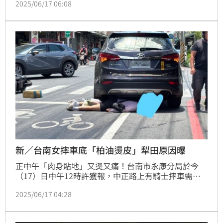
2025/06/17 06:08
其中一名吳女當場摔進自小客車車底，驚悚畫面曝光，
更讓人看了捏把冷汗。
新／台南女摔車底「柏油燙皮」犁田原因曝
正中午「肉身貼地」又燙又痛！台南市永康分局於今
（17）日中午12時許獲報，中正路上有騎士摔車需要
救援，員警抵達現場發現，地上滿是不明液體，導致2
2025/06/17 04:28
輛機車打滑犁田，其中一名女騎士更摔進轎車車底，距
離後車輪僅幾公分距離，畫面令人看了捏把冷汗。