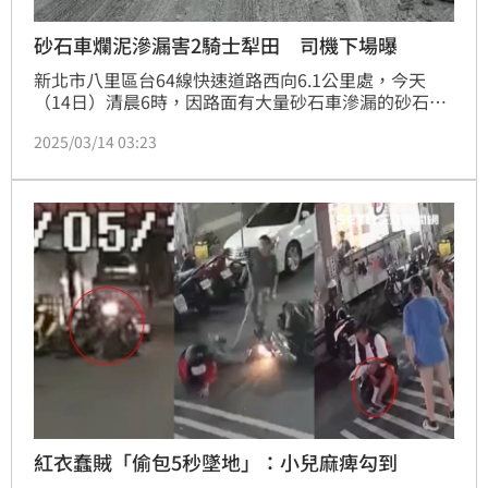
砂石車爛泥滲漏害2騎士犁田 司機下場曝
新北市八里區台64線快速道路西向6.1公里處，今天
（14日）清晨6時，因路面有大量砂石車滲漏的砂石、
淤泥，導致騎著重機車經過的徐姓男子（37歲）及李姓
2025/03/14 03:23
男子（50歲）重心不穩摔車犁田，所幸傷勢並不嚴重，
送醫後並無大礙，而轄區蘆洲警方介入追查，循線找到
肇事的砂石車駕駛張姓男子（48歲），雖張男稱不知有
土石滲漏，但詢後仍被警方依法開單告發開罰1萬8千元
外，更將被依公共危險罪嫌函送法辦。
紅衣蠢賊「偷包5秒墜地」：小兒麻痺勾到