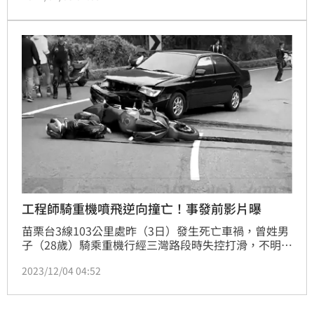
壓，所幸BMW駕駛緊急剎車，林翁僅全身多處擦挫傷
及牙齒斷裂，送醫無大礙。整個驚險過程被閃過機車的
行車紀錄器拍下PO網，許多網友留言表示：「根本找
不到人賠」、「估計是要自認倒楣了」。記者莊淇鈞
工程師騎重機噴飛逆向撞亡！事發前影片曝
苗栗台3線103公里處昨（3日）發生死亡車禍，曾姓男
子（28歲）騎乘重機行經三灣路段時失控打滑，不明原
因與對向車道的自小客車碰撞後，傷重不治。事後有重
2023/12/04 04:52
機車友分享事發前影片，他看到這起嚴重車禍後，不斷
大喊「有人犁田、有人犁田」，更嚇得連罵了幾次髒
話。詳細的事故原因，仍待調查釐清。