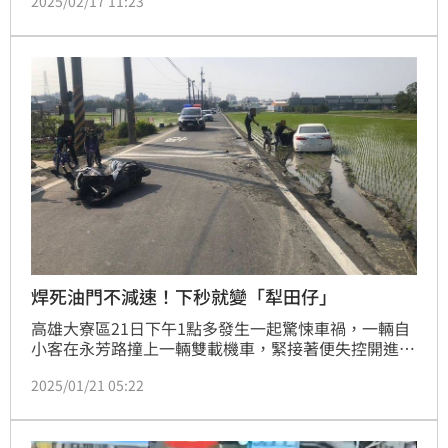
2025/02/17 11:23
轎車發生碰撞，不但保時捷跑車衝進農田中，還造成雙
方車上8人均受傷送醫，所幸經治療後並無大礙，至於
詳細事故過程及原因，仍待警方調查釐清。
焊死油門不減速！下秒就變「犁田仔」
高雄大寮區21日下午1點多發生一起驚悚車禍，一輛自
小客在永芳路撞上一輛雙載機車，緊接著便失控開進田
裡，警方獲報趕往處理，機車上的70多歲夫妻倒地受
2025/01/21 05:22
傷，目前還在醫院治療中，詳細肇事原因待釐清。