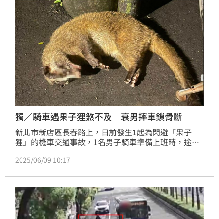
獨／騎車遇果子狸煞不及 衰男摔車鎖骨斷
新北市新店區長春路上，日前發生1起為閃避「果子
狸」的機車交通事故，1名男子騎車準備上班時，途中
遇到1隻果子狸穿越馬路，在剎車閃避不及當場撞上該
2025/06/09 10:17
隻果子狸，當場連摔車噴飛犁田，男子事後自行前往醫
院就診，經診斷為鎖骨骨折及多處擦挫傷，所幸意識清
楚，無生命危險。