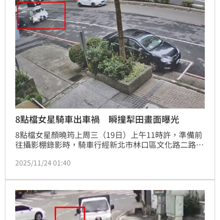
8點檔女星騎車出車禍 瞬撞犁田畫面曝光
8點檔女星顏曉筠上周三（19日）上午11時許，準備前
往攝影棚錄影時，騎車行經新北市林口區文化路二路1
段462號前，與1名35歲的王姓男子擦撞，當場造成顏
2025/11/24 01:40
曉筠連人帶車犁田翻滾3圈，猛撞路旁人行道的花圃，
當場造成顏曉筠全身擦挫傷、左肩脫臼及韌帶斷裂，所
幸經送醫無大礙，2人經酒測均未酒駕，這起車禍確切
發生原因及肇事責任還待警方後續調查釐清。