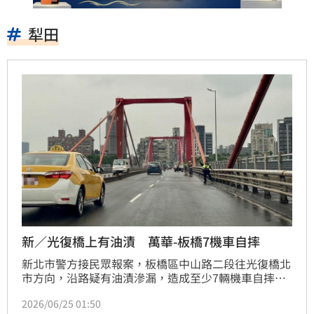
犁田
新／光復橋上有油漬 萬華-板橋7機車自摔
新北市警方接民眾報案，板橋區中山路二段往光復橋北
市方向，沿路疑有油漬滲漏，造成至少7輛機車自摔犁
田，轄區海山警分局立即派遣埔墘所及交通分隊警網沿
2026/06/25 01:50
線巡視，但未發現地面有油漬，僅發現光復橋（北市轄