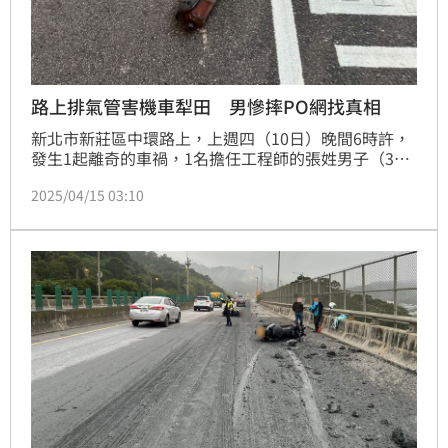
路上排氣管害機車犁田 男慘摔PO網找真相
新北市新莊區中環路上，上週四（10日）晚間6時許，
發生1起離奇的車禍，1名擔任工程師的張姓男子（34
歲），下班騎車返家途中，突然看見馬路上有1支排氣
2025/04/15 03:10
管，在煞車不及下輾過後自摔犁田，然後又被後方機車
追撞，所幸2人都只有輕微擦挫傷，並無大礙。事後張
男在臉書PO文，希望網友能提供行車紀錄器影像，找
到「噴裝」排氣管的肇事者，而警方也說，目前已著手
調閱監視器追查掉落排氣管的車輛，可依《道路交通管
理處罰條例》