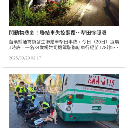
閃動物悲劇！聯結車失控翻覆…犁田慘照曝
苗栗縣通霄鎮發生聯結車犁田事故，今日（20日）凌晨
1時許，一名34歲楊姓司機駕駛聯結車行經苗128線5.2
公里處時，疑似為了閃避路邊竄出的動物，失控衝落田
2025/09/20 02:17
埂翻覆，幸好楊男僅受輕傷，是不幸中大幸。但聯結車
翻車，必須使用大型吊車才能排除事故，也一度造成苗
128線部分道路封閉，目前警方已派員到場交管，引導
車輛改道行駛。