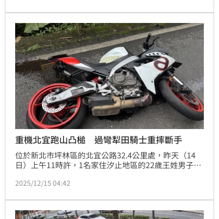
當場讓蔡男連人帶車犁田翻滾7圈慘摔，造成蔡男全身
多處擦挫傷，所幸送醫後蔡男並無大礙，整起車禍事故
發生原因及肇責還待警方後續調查釐清。
重機北宜跑山凸槌 過彎犁田騎士重摔斷手
位於新北市坪林區的北宜公路32.4公里處，昨天（14
日）上午11時許，1名家住汐止地區的22歲王姓男子，
獨自騎乘黃牌重機跑山兜風行經，過彎時卻不慎打滑自
2025/12/15 04:42
摔，消防人員獲報到場時，發現他右手骨折，所幸經送
醫後並無大礙，確切車禍原因仍待警方後續釐清。