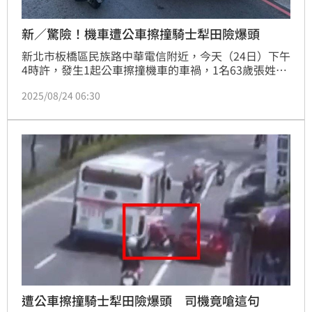
新／驚險！機車遭公車擦撞騎士犁田險爆頭
新北市板橋區民族路中華電信附近，今天（24日）下午
4時許，發生1起公車擦撞機車的車禍，1名63歲張姓老
婦，被40歲朱姓男子所駕駛265公車擦撞，張婦連人帶
2025/08/24 06:30
車當場犁田倒地，過程中險遭公車左車輪輾過，所幸張
婦人僅全身多處擦挫傷，，雙方經實施酒測，酒測值均
為0，透過監視器畫面顯示，整個過程驚險萬分，詳細
肇事原因有待調查釐清。
遭公車擦撞騎士犁田險爆頭 司機竟嗆這句