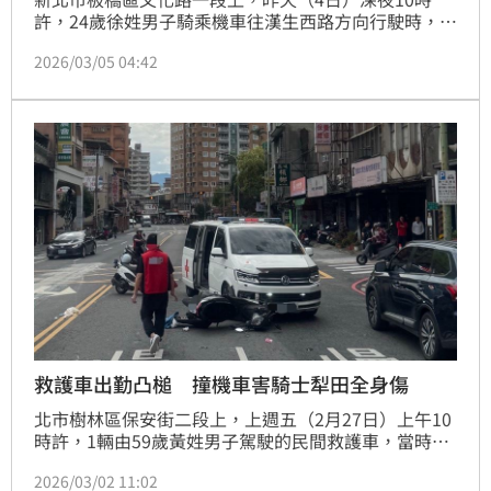
許，24歲徐姓男子騎乘機車往漢生西路方向行駛時，疑
因未注意前方車況，不慎碰撞路緣後，倒地滑行撞上前
2026/03/05 04:42
方的公車，所幸當時公車正要進站車速不快及時煞車，
徐男僅左手骨折並無大礙，確切車禍原因及肇責歸屬仍
待警方後續調查釐清。
救護車出勤凸槌 撞機車害騎士犁田全身傷
北市樹林區保安街二段上，上週五（2月27日）上午10
時許，1輛由59歲黃姓男子駕駛的民間救護車，當時接
獲勤務，準備前往林口載送病患轉院，行經保安街二段
2026/03/02 11:02
167巷口時，撞上準備左轉27歲蔡姓男子騎乘的機車，