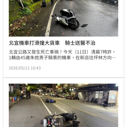
北宜機車打滑撞大貨車 騎士送醫不治
北宜公路又發生死亡車禍！今天（11日）清晨7時許，
1輛由45歲朱姓男子騎乘的機車，在新店往坪林方向行
進時，行經28.9K右彎處打滑撞至對向車道由31歲陳姓
2026/05/11 10:43
男子駕駛的大貨車，朱男當場重傷失去生命徵象，經救
護車送往新店耕莘醫院急救，但朱男因肺部破裂等傷勢
嚴重，搶救無效不治身亡，詳細事發原因及死因，仍待
警方後續調查釐清。