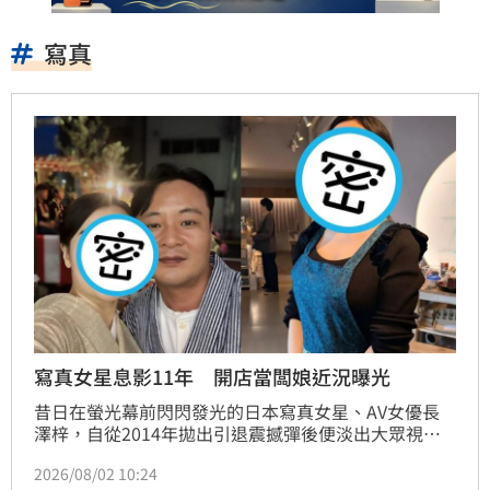
寫真
寫真女星息影11年 開店當闆娘近況曝光
昔日在螢光幕前閃閃發光的日本寫真女星、AV女優長
澤梓，自從2014年拋出引退震撼彈後便淡出大眾視
野。沒想到睽違11年，她已結了婚升格當媽媽，甚至當
2026/08/02 10:24
起老闆娘經營手作飯糰店。她經常在Instagram分享創