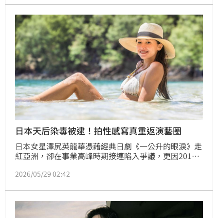
向寫真拍攝、搞笑短影音（Reels）及Podcast節目發
展，繼續與大眾互動。
日本天后染毒被逮！拍性感寫真重返演藝圈
日本女星澤尻英龍華憑藉經典日劇《一公升的眼淚》走
紅亞洲，卻在事業高峰時期接連陷入爭議，更因2019
年毒品事件重創形象，一度傳出無意重返演藝圈。不過
2026/05/29 02:42
沉寂多年後，她以全新姿態回歸，近日推出睽違近20年
的寫真集《DAY OFF》，展現洗心革面的決心，再次成
為日本娛樂圈焦點。