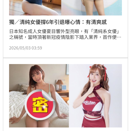
獨／清純女優撐6年引退曝心情：有清爽感
日本知名成人女優夏目響外型亮眼，有「清純系女優」
之稱號，當時頂著新冠疫情陰影下踏入業界，首作便登
上排行榜冠軍，迅速打開知名度。日前她才剛迎來出道
2026/05/03 03:59
6週年，怎料卻無預警透過社群公開親筆手寫信，宣布
將於2026年8月正式「卒業」，正式從女優身分引退，
讓不少一路陪伴她的粉絲相當震驚。《三立新聞網》獨
家訪問到夏目響，關注她此刻的真實心情。