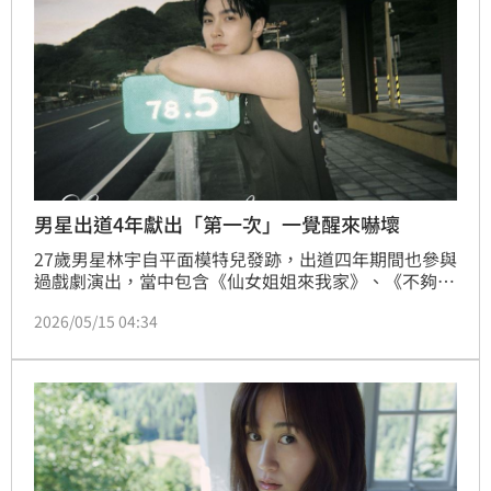
男星出道4年獻出「第一次」一覺醒來嚇壞
27歲男星林宇自平面模特兒發跡，出道四年期間也參與
過戲劇演出，當中包含《仙女姐姐來我家》、《不夠善
良的我們》。林宇近來推出新作品寫真散文集
2026/05/15 04:34
《Liminal 閾限》，寫真書從籌備企劃到排版、打樣每
一個環節都親自參與，其中更收錄自己的私密日記及手
繪塗鴉，用創作展現最赤裸真實的一面。宋亭誼