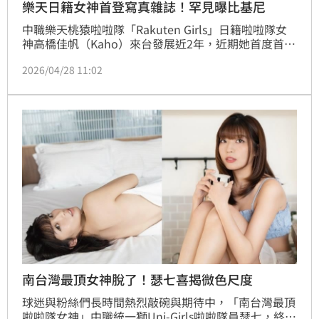
樂天日籍女神首登寫真雜誌！罕見曝比基尼
中職樂天桃猿啦啦隊「Rakuten Girls」日籍啦啦隊女
神高橋佳帆（Kaho）來台發展近2年，近期她首度首度
登上日本知名寫真雜誌《週刊Young Magazine》，更
2026/04/28 11:02
同步推出個人數位寫真集，「逆輸入」反攻日本市場。
昨（27）日她也在YouTube頻道釋出拍攝寫真花絮，
首度罕見展現性感造型，讓粉絲們紛紛暴動。
南台灣最頂女神脫了！瑟七喜揭微色尺度
球迷與粉絲們長時間熱烈敲碗與期待中，「南台灣最頂
啦啦隊女神」中職統一獅Uni-Girls啦啦隊員瑟七，終於