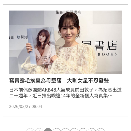
關，被經紀公司We OR US宣布暫停其啦啦隊應援活
動，消息一出立刻引發喧然大波。
寫真露毛挨轟為母墮落 大咖女星不忍發聲
日本前偶像團體AKB48人氣成員前田敦子，為紀念出道
二十週年，近日推出睽違14年的全新個人寫真集
《Beste》，以「大人の恋（成熟的戀愛）」為主題，
2026/03/27 08:04
挑戰過往形象轉型成性感輕熟風格。作品一推出便在日
本書店與社群引發高度關注，卻也引來不少質疑聲浪，
甚至有人批評她身為人母卻「墮落了」。對此，前田敦
子本人也給出了正面回擊。蔡維歆