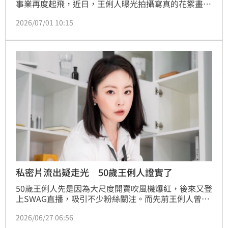
事業再度起飛，近日，王俐人曝光拍攝寫真的花絮畫
面，不只每套服裝都是精心準備，尺度更是突破以往，
2026/07/01 10:15
讓許多粉絲相當期待。蔡佩伶報導
私密片流出疑走光 50歲王俐人證實了
50歲王俐人先是因為大尺度開賣吹風機爆紅，後來又登
上SWAG直播，吸引不少粉絲關注。而先前王俐人曾放
話要拍寫真，如今她證實已與MODEL ME合作，拍攝3
2026/06/27 06:56
點不露動態寫真《Lisa Wang王俐人全集寫真影片》，