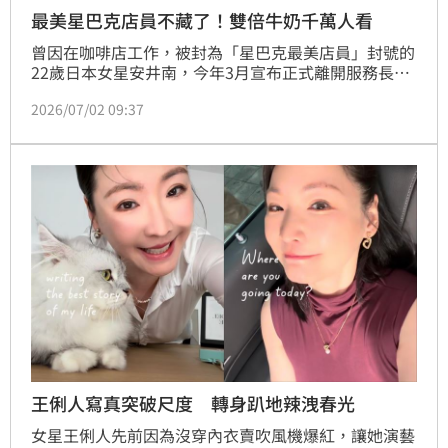
最美星巴克店員不藏了！雙倍牛奶千萬人看
曾因在咖啡店工作，被封為「星巴克最美店員」封號的
22歲日本女星安井南，今年3月宣布正式離開服務長達
5年的星巴克，當時一篇「畢業」貼文便吸引超過500
2026/07/02 09:37
萬人瀏覽，引發網友熱烈討論。怎料相隔短短3個月，
她一改過去制服女孩的清新形象，接連公開火辣比基尼
寫真，不僅展現甜美笑容，更大方秀出犯規曲線，讓粉
絲驚呼：「原來身材這麼好！」
王俐人寫真突破尺度 轉身趴地辣洩春光
女星王俐人先前因為沒穿內衣賣吹風機爆紅，讓她演藝