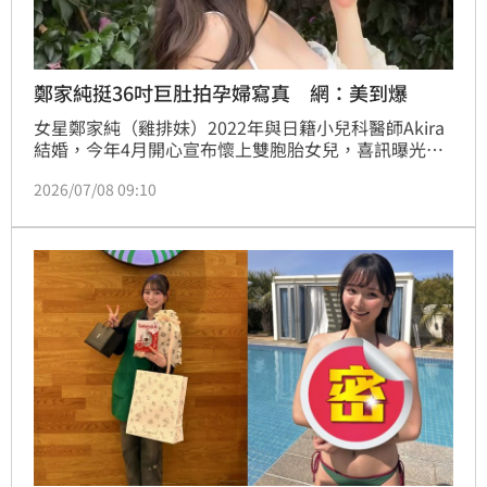
鄭家純挺36吋巨肚拍孕婦寫真 網：美到爆
女星鄭家純（雞排妹）2022年與日籍小兒科醫師Akira
結婚，今年4月開心宣布懷上雙胞胎女兒，喜訊曝光後
獲得外界滿滿祝福。近日她前往歐洲旅遊，並分享拍攝
2026/07/08 09:10
孕婦寫真的幕後影片，只見23週孕肚首度完整曝光，渾
圓肚型吸引大批網友驚呼「美到爆」。蔡維歆