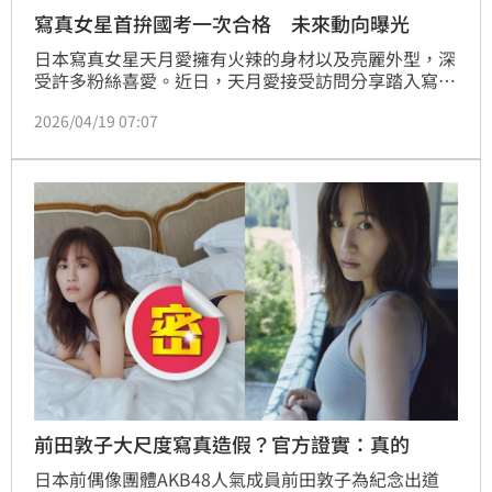
寫真女星首拚國考一次合格 未來動向曝光
日本寫真女星天月愛擁有火辣的身材以及亮麗外型，深
受許多粉絲喜愛。近日，天月愛接受訪問分享踏入寫真
界後的生活，透露曾為了穩定收入，而學習泰式古法按
2026/04/19 07:07
摩。蔡佩伶報導
前田敦子大尺度寫真造假？官方證實：真的
日本前偶像團體AKB48人氣成員前田敦子為紀念出道