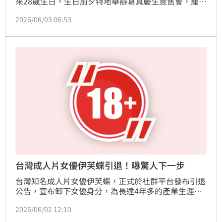
來28歲生日，生日前夕特地舉辦寫真慶生簽售會，寵粉
的他準備才藝表演自彈自唱，並事先在粉絲的椅子底下
2026/06/03 06:53
藏驚喜，邀請幸運獲得驚喜拍立得的粉絲當人體麥架近
距離互動。現場齊聚海內外粉絲為他慶生，林宇泛淚感
性告白：「有你們我很幸福！」宋亭誼報導
台灣成人片女優伊芙蝶引退！曝驚人下一步
台灣知名成人片女優伊芙蝶，正式於社群平台發布引退
公告，宣布卸下女優身分，為長達4年多的產業生涯畫
下句點。她感性表示，這個決定是經過長時間深思熟慮
2026/06/02 12:10
的結果，未來將回歸原本的工作與生活；不過她也向影
迷派發定心丸，強調自己「不會離開」，未來將轉型朝