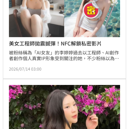
美女工程師拋震撼彈！NFC解鎖私密影片
被粉絲稱為「AI女友」的李婷婷過去以工程師、AI創作
者創作個人真實IP形象受到關注的她，不少粉絲以為她
是AI虛擬人物，這次要真實從螢幕裡走出來，推出《最
2026/07/14 03:00
可愛的女友婷婷》成為可以被收藏的實體作品！婷婷表
示，過去雖然拍過許多電子寫真，但從未推出過個人實
體寫真書，「現在很多東西越來越數位化，我反而覺得
實體作品更有長期保存的價值。」