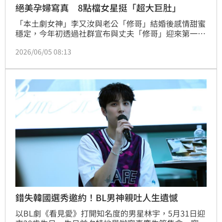
絕美孕婦寫真 8點檔女星挺「超大巨肚」
「本土劇女神」李又汝與老公「修哥」結婚後感情甜蜜
穩定，今年初透過社群宣布與丈夫「修哥」迎來第一個
寶寶，後續也證實腹中為女娃。如今進入孕後期的她，
2026/06/05 08:13
今（4）日在社群平台分享孕婦寫真，開心直言：「這
也是我最愛的一組」，同時吐露即將迎接生產的真實心
聲。
錯失韓國選秀邀約！BL男神親吐人生遺憾
以BL劇《看見愛》打開知名度的男星林宇，5月31日迎