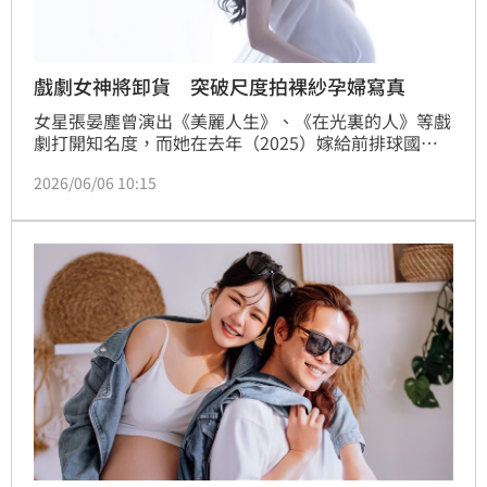
戲劇女神將卸貨 突破尺度拍裸紗孕婦寫真
女星張晏塵曾演出《美麗人生》、《在光裏的人》等戲
劇打開知名度，而她在去年（2025）嫁給前排球國手
詹詠引，今年則宣布懷孕喜訊，如今迎來卸貨倒數的張
2026/06/06 10:15
晏塵，今（6日）公開一組裸紗孕婦寫真照，坦言從未
嘗試過的尺度。蔡佩伶報導