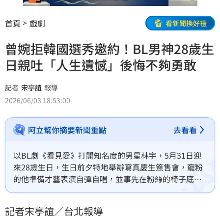
首頁
戲劇
看新聞換好禮
曾婉拒韓國選秀邀約！BL男神28歲生
日親吐「人生遺憾」後悔不夠勇敢
記者
宋亭誼
報導
2026/06/03 18:53:00
阿立幫你摘要新聞重點
去看看
以BL劇《看見愛》打開知名度的男星林宇，5月31日迎
來28歲生日，生日前夕特地舉辦寫真慶生簽售會，寵粉
的他準備才藝表演自彈自唱，並事先在粉絲的椅子底下
藏驚喜，邀請幸運獲得驚喜拍立得的粉絲當人體麥架近
距離互動。現場齊聚海內外粉絲為他慶生，林宇泛淚感
記者宋亭誼／台北報導
性告白：「有你們我很幸福！」宋亭誼報導