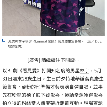
BL男神林宇舉辦《Liminal 閾限》寫真慶生簽售會。（圖／Ｄ.Ｅ
娛樂提供）
[廣告] 請繼續往下閱讀…
以BL劇《看見愛》打開知名度的男星
林宇
，5月
31日迎來28歲
生日
，生日前夕特地舉辦
寫真
慶生
簽售會，寵粉的他準備才藝表演自彈自唱，並事
先在粉絲的椅子底下藏驚喜，邀請幸運獲得驚喜
拍立得的粉絲當人體麥架近距離互動。現場齊聚