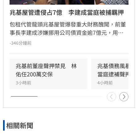
兆基屋管遭侵占7億　李建成當庭被捕羈押
包租代管龍頭兆基屋管爆發重大財務醜聞，前董
事長李建成涉嫌挪用公司債資金逾7億元，用於
個人私用及支付前妻生活費，遭檢方依背信、侵
-346分鐘前
占等罪聲押禁見獲准。共同創辦人林佑任則以
200萬元交保並限制出境。
兆基前董座聲押禁見　林
兆基債務風暴！
佑任200萬交保
當庭逮補聲押禁
3小時前
4小時前
相關新聞