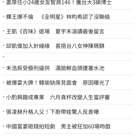
姜厚任小24歲女友智商146！獲台大3碩博士
粿王爆不倫 《全明星》林昀希認了沒聯絡
王凱《百味》退場 夏宇禾淚讀最後留言
邱凱偉加入針線緣 喜搭台八女神陳珮騏
禾浩辰受極刑逼供 滿臉鮮血頭遭塞水池
被爆耍大牌！韓瑜缺席見面會 原因曝光了
小酌興趣成專業 六月貪杯改變人生當評審
張凌赫升格人父！下廚帶娃驚人反差曝
中國富婆砸錢拍短劇 男主被狂加60場吻戲