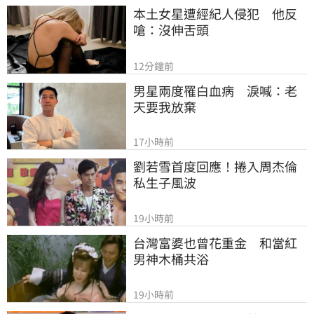
本土女星遭經紀人侵犯　他反
嗆：沒伸舌頭
12分鐘前
男星兩度罹白血病　淚喊：老
天要我放棄
17小時前
劉若雪首度回應！捲入周杰倫
私生子風波
19小時前
台灣富婆也曾花重金　和當紅
男神木桶共浴
19小時前