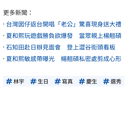
更多新聞：
台灣囡仔返台開唱「老公」驚喜現身送大禮
夏和熙玩遊戲勝負欲爆發 當眾親上楊翹碩
石知田赴日辦見面會 登上澀谷街頭看板
夏和熙敏感帶曝光 楊翹碩私密處剪成心形
林宇
生日
寫真
慶生
選秀