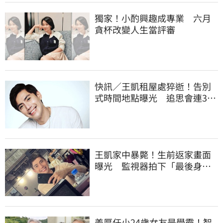
獨家！小酌興趣成專業 六月
貪杯改變人生當評審
快訊／王凱租屋處猝逝！告別
式時間地點曝光 追思會連3天
開放親友弔唁
王凱家中暴斃！生前返家畫面
曝光 監視器拍下「最後身
影」
姜厚任小24歲女友是學霸！智