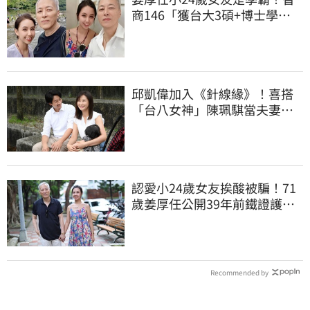
商146「獲台大3碩+博士學
位」 超狂經歷曝
邱凱偉加入《針線緣》！喜搭
「台八女神」陳珮騏當夫妻：
想再生個女兒
認愛小24歲女友挨酸被騙！71
歲姜厚任公開39年前鐵證護
愛：沒有這回事
Recommended by