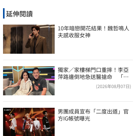
延伸閱讀
10年暗戀開花結果！魏哲鳴人
夫感收服女神
獨家／家樓梯門口重摔！李亞
萍路邊倒地急送醫搶命 「最
新傷況」曝
(2026年08月07日)
男團成員宣布「二度出道」官
方IG帳號曝光