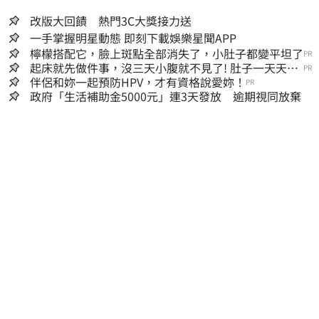
改版大回饋 熱門3C大獎接力送
一手掌握明星動態 即刻下載娛樂星聞APP
檸檬搭配它，臉上斑點全部消失了，小肚子都變平坦了
PR
起床就先做件事，沒三天小腹就不見了! 肚子一天天變
PR
小！
伴侶和妳一起預防HPV，才有資格說愛妳！
PR
政府「生活補助金5000元」連3天發放 逾期視同放棄