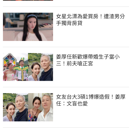
女星北漂為愛買房！遭渣男分
手獨背房貸
姜厚任新歡爆帶婚生子當小
三！前夫嗆正宮
女友台大3碩1博爆造假！姜厚
任：文盲也愛