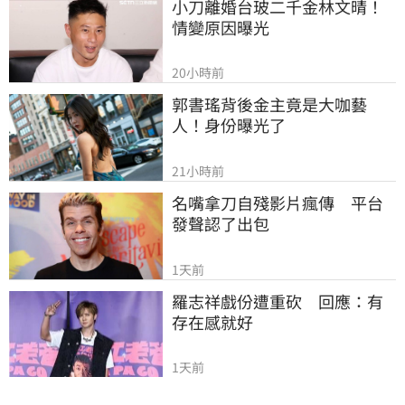
小刀離婚台玻二千金林文晴！
情變原因曝光
20小時前
郭書瑤背後金主竟是大咖藝
人！身份曝光了
21小時前
名嘴拿刀自殘影片瘋傳　平台
發聲認了出包
1天前
羅志祥戲份遭重砍　回應：有
存在感就好
1天前