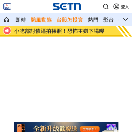
登入
即時
颱風動態
台股怎投資
熱門
影音
熱搜
曝
獨／曹雨婷挨轟失職 昔理事長楊光友開
酒測0
轟