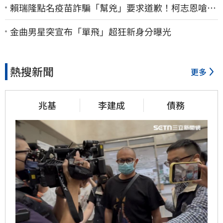
賴瑞隆點名疫苗詐騙「幫兇」要求道歉！柯志恩嗆1
句被網罵爆
金曲男星突宣布「單飛」超狂新身分曝光
熱搜新聞
更多
兆基
李建成
債務