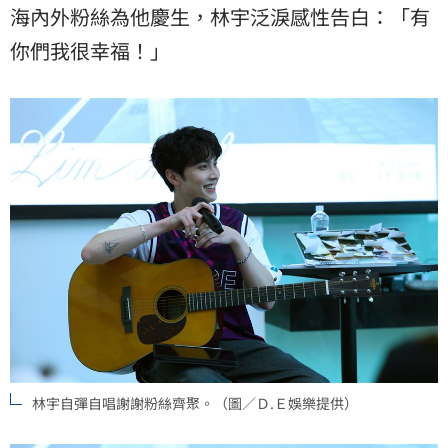
海內外粉絲為他慶生，林宇泛淚感性告白：「有
你們我很幸福！」
林宇自彈自唱謝謝粉絲齊聚。（圖／Ｄ.Ｅ娛樂提供）