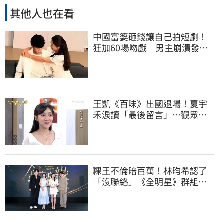
其他人也在看
中國富婆砸錢讓自己拍短劇！
狂加60場吻戲 男主崩潰發
聲：別再輸送口水
王凱《百味》出國退場！夏宇
禾淚讀「最後留言」…觀眾全
鼻酸：不是演的
粿王不倫賠百萬！林昀希認了
「沒聯絡」《全明星》群組現
況曝光