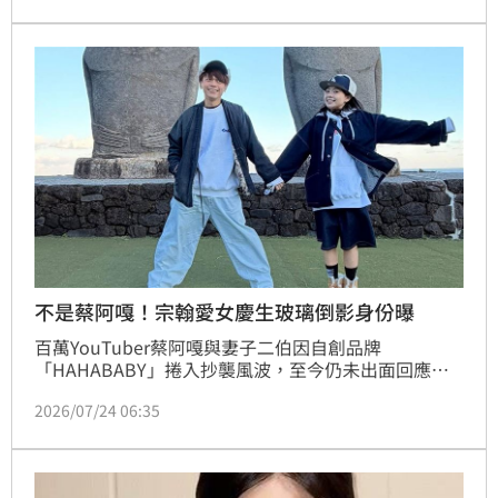
境，期許未來在工作上能再創突破。
不是蔡阿嘎！宗翰愛女慶生玻璃倒影身份曝
百萬YouTuber蔡阿嘎與妻子二伯因自創品牌
「HAHABABY」捲入抄襲風波，至今仍未出面回應，
夫妻倆YouTube、Podcast及社群平台全面停更，行蹤
2026/07/24 06:35
成為外界關注焦點。沒想到昨（22）日工作室員工蔡宗
翰與洪＋0（洪嘉璘）替女兒兔兔慶祝3歲生日，分享一
系列慶生照後，卻因一張照片中的玻璃倒影掀起討論，
網友瘋猜其中兩道人影就是蔡阿嘎與二伯。對此，蔡宗