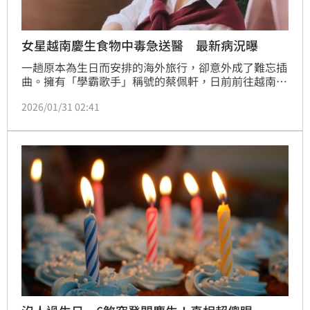
女星越南慶生食物中毒急送醫 最新病況曝
一趟原本為生日而安排的海外旅行，卻意外成了難忘插
曲。擁有「學霸歌手」稱號的蔡佩軒，日前前往越南會
安迎接31歲生日，卻在旅途中因食物中毒緊急送醫，突
2026/01/31 02:41
如其來的狀況不僅打亂原有行程，也讓這趟慶生之旅留
下截然不同的回憶。陳宣如