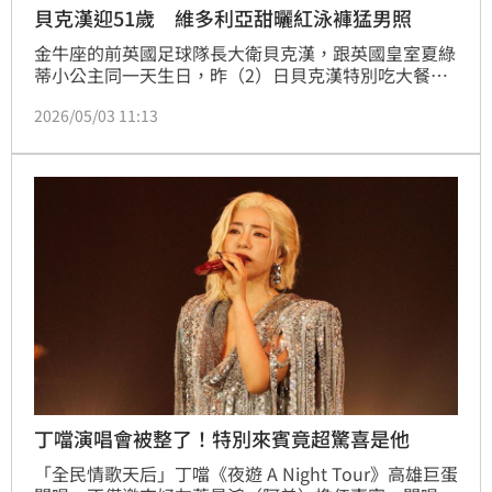
貝克漢迎51歲 維多利亞甜曬紅泳褲猛男照
金牛座的前英國足球隊長大衛貝克漢，跟英國皇室夏綠
蒂小公主同一天生日，昨（2）日貝克漢特別吃大餐慶
祝51歲生日，而妻子維多利亞則在IG上發布多張照片。
2026/05/03 11:13
維多利亞分享的照片中，無論是兩人甜蜜依靠在一起的
畫面，或是貝克漢在水邊的猛男腹肌照片，都讓粉絲羨
慕兩人的感情，並驚嘆大衛貝克漢的狀態非常好。黃湘
芸
丁噹演唱會被整了！特別來賓竟超驚喜是他
「全民情歌天后」丁噹《夜遊 A Night Tour》高雄巨蛋