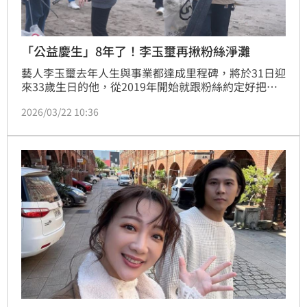
「公益慶生」8年了！李玉璽再揪粉絲淨灘
藝人李玉璽去年人生與事業都達成里程碑，將於31日迎
來33歲生日的他，從2019年開始就跟粉絲約定好把慶
生改成做公益，今年也相揪「生日淨灘」，盼喚起各界
2026/03/22 10:36
對大自然的關注。