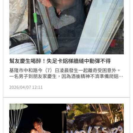
幫友慶生喝醉！失足卡鋁梯牆縫中動彈不得
基隆市中和路今（7）日凌晨發生一起離奇受困意外。
一名男子到朋友家慶生，因為酒後精神不濟準備爬鋁梯
去上廁所，不料腳步不穩直接踩空，整個人側身卡在鋁
2026/04/07 12:11
梯與牆壁之間的縫隙中，動彈不得。消防人員獲報到場
展開救援，利用繩索將人強行拉起才順利脫困。