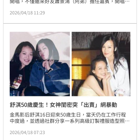
開唱，不僅邀來好友蕭景鴻（阿弟）擔任嘉賓，開唱前
彩排更驚喜被工作人員突襲慶生。她笑說：「最怕過生
2026/04/18 11:29
日，每年都被整！」甚至當場發現自己穿著印有「美丁
美噹生日快樂」的T恤，無奈又好笑直呼：「還是被整
了！」
舒淇50歲慶生！女神閨密突「出賣」網暴動
金馬影后舒淇16日迎來50歲生日，當天仍在工作行程
中度過，並透過社群分享一系列高級訂製禮服造型照慶
生，展現成熟優雅氣場。然而就在她曬出辣照的同時，
2026/04/18 07:23
好姐妹林熙蕾也在社群發文「出賣」好友，翻出兩人過
往舊照隔空送上祝福，意外掀起討論。