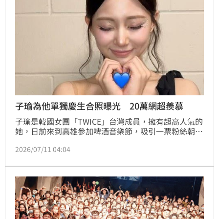
翰老婆今（23）日親自發文揭曉真相。
子瑜為他單獨慶生合照曝光 20萬網超羨慕
子瑜是韓國女團「TWICE」台灣成員，擁有超高人氣的
她，日前來到高雄參加啤酒音樂節，吸引一票粉絲朝
聖，不過今（11日）掀起討論的是，子瑜為「他」單獨
2026/07/11 04:04
慶生的合照流出，讓一票網友感到羨慕。蔡佩伶報導