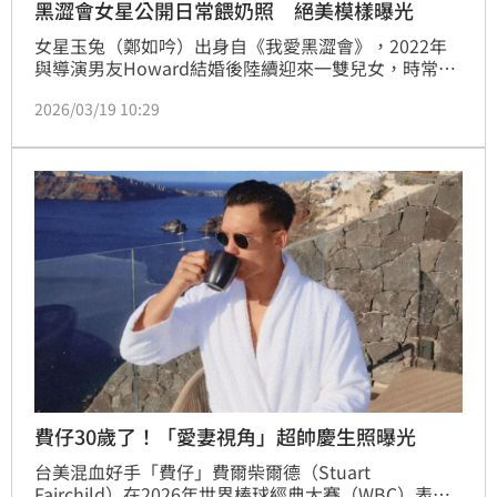
黑澀會女星公開日常餵奶照 絕美模樣曝光
女星玉兔（鄭如吟）出身自《我愛黑澀會》，2022年
與導演男友Howard結婚後陸續迎來一雙兒女，時常透
過社群分享育兒點滴。如今她迎來40歲生日，估開極度
2026/03/19 10:29
真實且充滿母愛的餵奶照片，掀起熱議。蔡維歆
費仔30歲了！「愛妻視角」超帥慶生照曝光
台美混血好手「費仔」費爾柴爾德（Stuart 
Fairchild）在2026年世界棒球經典大賽（WBC）表現