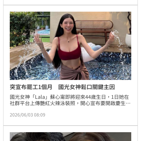
距離互動。現場齊聚海內外粉絲為他慶生，林宇泛淚感
性告白：「有你們我很幸福！」宋亭誼報導
突宣布罷工1個月 國光女神鬆口關鍵主因
國光女神「Lala」蘇心甯即將迎來44歲生日，1日她在
社群平台上傳艷紅火辣泳裝照，開心宣布要開啟慶生旅
程，貼文曝光後立刻吸引大批網友朝聖按讚。蔡維歆
2026/06/03 08:09