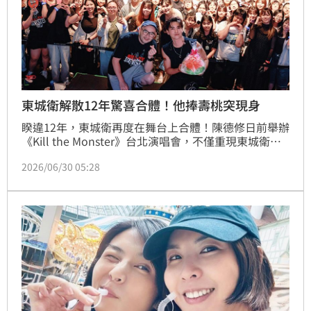
東城衛解散12年驚喜合體！他捧壽桃突現身
睽違12年，東城衛再度在舞台上合體！陳德修日前舉辦
《Kill the Monster》台北演唱會，不僅重現東城衛多
首經典作品，更在演唱會尾聲迎來驚喜彩蛋，昔日團員
2026/06/30 05:28
鐙突然捧著大壽桃登台，提前替下個月生日的陳德修慶
生，全場歌迷齊聲獻唱生日快樂歌，掀起滿滿青春回
憶。