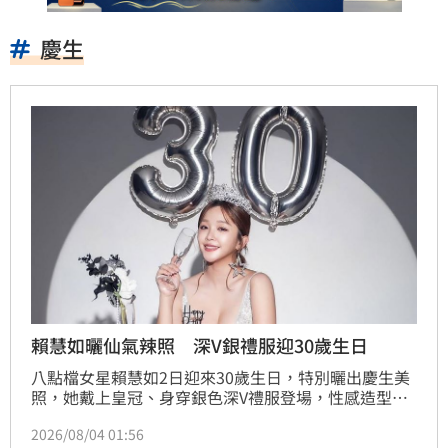
慶生
賴慧如曬仙氣辣照 深V銀禮服迎30歲生日
八點檔女星賴慧如2日迎來30歲生日，特別曬出慶生美
照，她戴上皇冠、身穿銀色深V禮服登場，性感造型大
方展現好身材，吸睛畫面掀起討論。正式邁入3字頭的
2026/08/04 01:56
她，也回顧出道15年的點滴，感性吐露一路走來的心