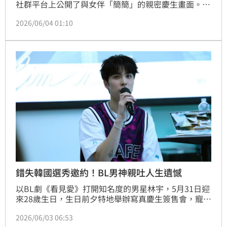
社群平台上公開了與女伴「簡簡」的親密慶生畫面。照
片中，鄧佳華戴著灰色鴨舌帽與眼鏡，深情擁吻身旁緊
2026/06/04 01:10
閉雙眼微笑的女子，並在限時動態中大方標記對方，甜
喊「簡簡老婆」，更公開寫下「我永遠永遠只愛妳一
個」的深情承諾，瞬間吸引大批網友朝聖與熱烈討論。
錯失韓國選秀邀約！BL男神親吐人生遺憾
以BL劇《看見愛》打開知名度的男星林宇，5月31日迎
來28歲生日，生日前夕特地舉辦寫真慶生簽售會，寵粉
的他準備才藝表演自彈自唱，並事先在粉絲的椅子底下
2026/06/03 06:53
藏驚喜，邀請幸運獲得驚喜拍立得的粉絲當人體麥架近