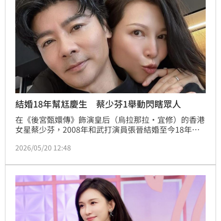
結婚18年幫尪慶生 蔡少芬1舉動閃瞎眾人
在《後宮甄嬛傳》飾演皇后（烏拉那拉·宜修）的香港
女星蔡少芬，2008年和武打演員張晉結婚至今18年，
期間不時在社群平台分享夫妻甜蜜日常，被粉絲譽為模
2026/05/20 12:48
範夫妻。昨（19）日是張晉的52歲生日，蔡少芬發出
兩人甜蜜合照，一番深情告白也讓網友被閃瞎。黃湘芸