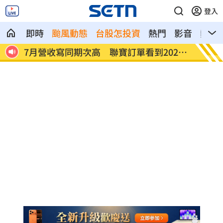
登入
即時
颱風動態
台股怎投資
熱門
影音
熱搜
27
台股收復44000點大關 2關鍵看AI產業發
他見搶
展
歲