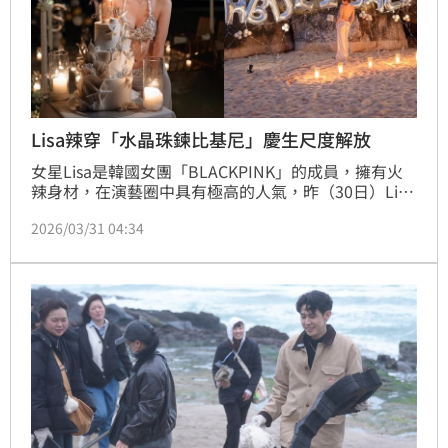
Lisa辣穿「水晶珠鍊比基尼」慶生尺度解放
女星Lisa是韓國女團「BLACKPINK」的成員，擁有火
辣身材，在演藝圈中具有極高的人氣，昨（30日）Lisa
曝光一群友人在海邊替她慶祝29歲生日的場面，其中
2026/03/31 04:34
「水晶比基尼」的火辣裝扮，成了焦點之一。蔡佩伶報
導