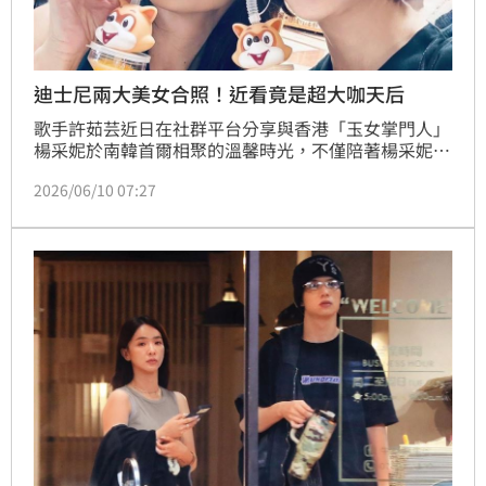
迪士尼兩大美女合照！近看竟是超大咖天后
歌手許茹芸近日在社群平台分享與香港「玉女掌門人」
楊采妮於南韓首爾相聚的溫馨時光，不僅陪著楊采妮一
家人重返充滿回憶的迪士尼樂園，更偷偷準備生日蛋糕
2026/06/10 07:27
為好友補過生日。兩人相識超過26年，從青春歲月一路
陪伴至今，難得同框曬出今昔對比照後，也讓大批網友
直呼羨慕這段歷久彌新的神仙友情。