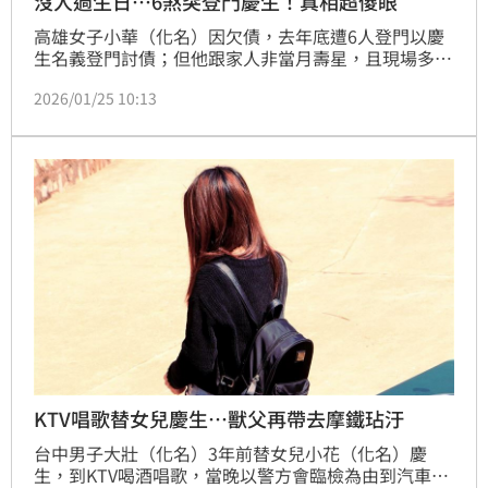
沒人過生日…6煞突登門慶生！真相超傻眼
高雄女子小華（化名）因欠債，去年底遭6人登門以慶
生名義登門討債；但他跟家人非當月壽星，且現場多人
聚集，家人報警求助，6名討債人被依法移送；但無證
2026/01/25 10:13
據證明有出於滋擾場所，或以言語、行動等方式，讓事
端擴大，因此，法院裁定免罰，可抗告。
KTV唱歌替女兒慶生…獸父再帶去摩鐵玷汙
台中男子大壯（化名）3年前替女兒小花（化名）慶
生，到KTV喝酒唱歌，當晚以警方會臨檢為由到汽車旅