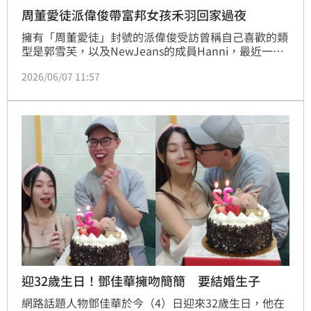
周董愛徒派偉俊帶富邦女孩禾羽回家過夜
擁有「周董愛徒」封號的派偉俊受訪曾稱自己喜歡的類
型是郭雪芙，以及NewJeans的成員Hanni，最近一次
是在2年前喊過單身很久了；本刊近來直擊，派偉俊跟
2026/06/07 11:57
現是富邦啦啦隊「Fubon Angels」禾羽的電影、火鍋
約會。尤其禾羽當天生日，自己雖然不餓也要陪派偉俊
完食，直到深夜兩人才一起回家，相差4歲的姐弟戀終
於浮上檯面。
迎32歲生日！鄧佳華擁吻簡簡 要結婚生子
網路話題人物鄧佳華於今（4）日迎來32歲生日，他在