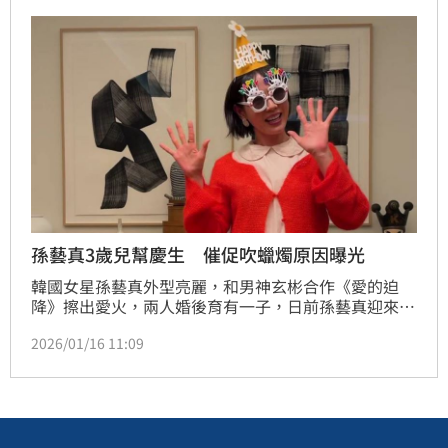
性交罪，判處阿強4年徒刑；全案可上訴。
孫藝真3歲兒幫慶生 催促吹蠟燭原因曝光
韓國女星孫藝真外型亮麗，和男神玄彬合作《愛的迫
降》擦出愛火，兩人婚後育有一子，日前孫藝真迎來44
歲生日，沒想到兒子唱完生日快樂歌後，竟不斷催促她
2026/01/16 11:09
趕快吹蠟燭，真實原因讓孫藝真笑到不行。蔡佩伶報導