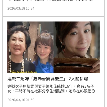
亮眼，幫助台灣隊以5比4擊敗宿敵南韓，成為台灣英
2026/03/18 10:34
雄，人氣水漲船高。費仔於台灣時間17日迎來30歲生
日，擁有亮眼外型的金髮辣妻漢娜（Hanna 
Fairchild）在社群曬出度假慶生照，深情向老公告白，
甜蜜互動羨煞眾人。
連戰二媳婦「趕場替婆婆慶生」 2人關係曝
連戰次子連勝武與妻子路永佳結婚16年，育有3名子
女，平時不時在社群分享生活點滴。她昨在IG限動分享
自拍照，透露自己「趕場為婆婆慶生」，一句話曝光婆
2026/03/16 01:59
媳關係。