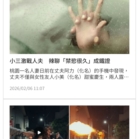
小三激戰人夫 辣聊「禁慾很久」成鐵證
桃園一名人妻日前在丈夫阿力（化名）的手機中發現，
丈夫不僅與女性友人小美（化名）甜蜜慶生，兩人露骨
的調情對話更讓婚姻關係徹底破裂。儘管小美在庭上矢
2026/02/06 11:07
口否認戀情，但法官憑藉一句「我禁慾很久了」，認定
兩人交情「極不單純」，判處小美須賠償20萬元。