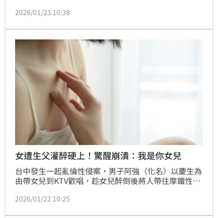
館投宿；未料，爸爸竟趁機強制性交，當時小花不斷抗
2026/01/23 10:38
拒，還脫口「你知道我是你女兒嗎？」仍遭無情侵犯；
事後提告，大壯矢口否認犯行，被法院依強制性交罪，
處4年有期徒刑，可上訴。
女遭生父灌醉硬上！驚醒崩潰：我是你女兒
台中發生一起亂倫性侵案，男子阿強（化名）以慶生為
由帶女兒到KTV歡唱，趁女兒醉倒後將人帶往摩鐵性
侵，期間女兒不斷抵抗並大喊「你知道我是你女兒
2026/01/22 10:25
嗎？」但阿強不但沒有停手，反而變本加厲。台中地院
審理後認定阿強犯後態度不佳，毫無悔意可言，依強制