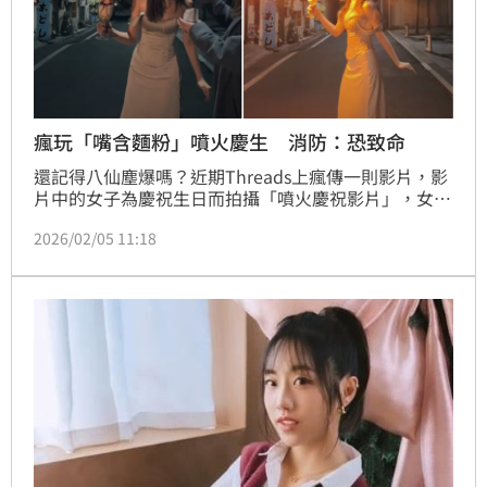
瘋玩「嘴含麵粉」噴火慶生 消防：恐致命
還記得八仙塵爆嗎？近期Threads上瘋傳一則影片，影
片中的女子為慶祝生日而拍攝「噴火慶祝影片」，女子
嘴裡含著麵粉，下秒朝著燃燒中的生日蠟燭吹氣、噴出
2026/02/05 11:18
火焰。影片畫面看似厲害，背後卻暗藏極度危險的行
為，高溫火焰加上易燃的麵粉，跟2015年台灣八仙塵
暴的原理相同，台北市政府消防局防災科學教育館館長
黃建華也提醒，粉塵燃燒的行為具備高度致命性，呼籲
民眾切勿模仿。