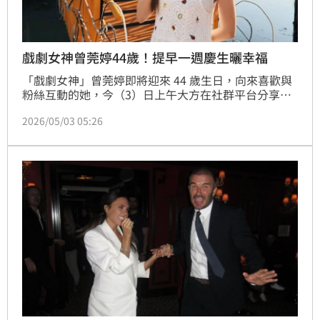
戲劇女神曾莞婷44歲！提早一週慶生曬幸福
「戲劇女神」曾莞婷即將迎來 44 歲生日，向來喜歡與
粉絲互動的她，今（3）日上午大方在社群平台分享提
早慶生的喜悅。雖然距離正式生日還有兩天，但女神已
2026/05/03 05:26
沉浸在滿滿的祝福中長達一週。她曬出與精緻生日蛋糕
的合照，臉上洋溢著藏不住的幸福笑容，並俏皮地自嘲
這是「炫耀文無誤」，感性直言人生的每一刻美好都值
得被記錄與分享。