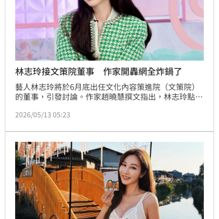
林志玲接文策院董事 作家開轟網全炸鍋了
藝人林志玲將於6月底出任文化內容策進院（文策院）
的董事，引發討論。作家趙曉慧撰文指出，林志玲點頭
出任文策院董事，解讀起來，有三個弦外之音。她提到
2026/05/13 05:23
賴清德政府「把餅做大」，收編「脫中返台」的藝人加
入「台灣民主大聯盟」，這不是大好事嗎？但另一作家
顏擇雅則翻出林志玲2023年曾在微博以「盛世中華」
為題發文「慶祝新中國成立74週年」，直言如果講出這
句話的人要擔任中華民國納稅人供養的職位，就認為不
妥了。