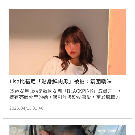
Lisa比基尼「貼身鮮肉男」被拍：氛圍曖昧
29歲女星Lisa是韓國女團「BLACKPINK」成員之一，
擁有亮麗外型的她，吸引許多粉絲喜愛，至於感情方
面，則是跟「LV三公子」弗雷德里克·阿爾諾頻傳緋
2026/04/10 01:46
聞，不過日前慶生卻不見男方身影，反而是與泰國男星
Blue Pongtiwat的互動，引發外界熱議。蔡佩伶報導