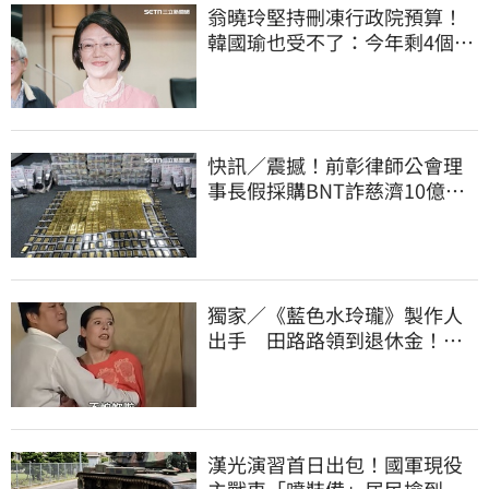
翁曉玲堅持刪凍行政院預算！
韓國瑜也受不了：今年剩4個月
你思考一下
快訊／震撼！前彰律師公會理
事長假採購BNT詐慈濟10億、
洗錢囤232kg黃金
獨家／《藍色水玲瓏》製作人
出手 田路路領到退休金！隱
忍6年吐內幕
漢光演習首日出包！國軍現役
主戰車「噴裝備」居民撿到零