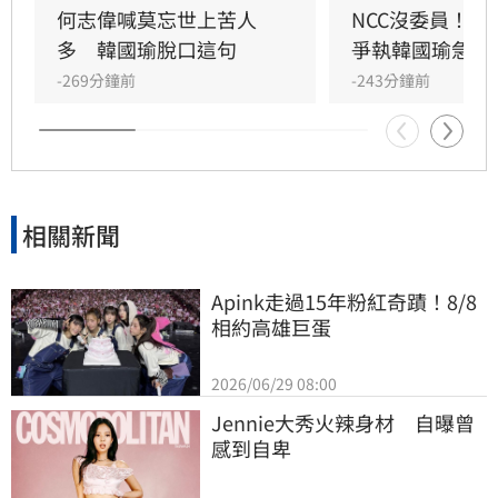
持原案。立法院長韓國瑜最終裁示全案保留，並
何志偉喊莫忘世上苦人
NCC沒委員！白
要民眾黨團與交通部溝通。
多　韓國瑜脫口這句
爭執韓國瑜急勸
-269分鐘前
-243分鐘前
相關新聞
Apink走過15年粉紅奇蹟！8/8
相約高雄巨蛋
2026/06/29 08:00
Jennie大秀火辣身材　自曝曾
感到自卑