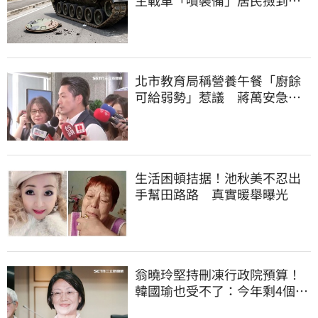
件…軍方說話了
北市教育局稱營養午餐「廚餘
可給弱勢」惹議 蔣萬安急
喊：不會這樣做
生活困頓拮据！池秋美不忍出
手幫田路路 真實暖舉曝光
翁曉玲堅持刪凍行政院預算！
韓國瑜也受不了：今年剩4個月
你思考一下