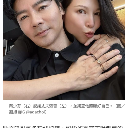
蔡少芬（右）感謝丈夫張晉（左），並期望他照顧好自己。（圖／
翻攝自IG @adachoi）