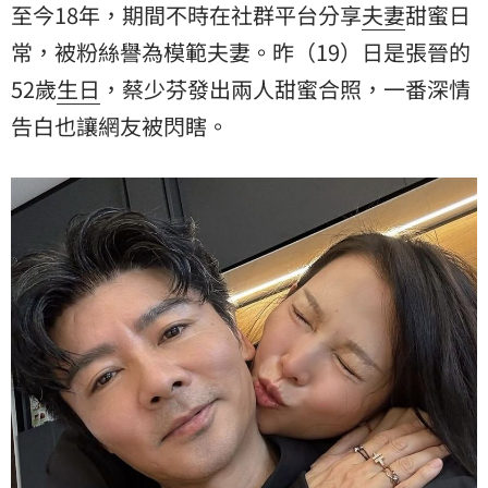
至今18年，期間不時在社群平台分享
夫妻
甜蜜日
常，被粉絲譽為模範夫妻。昨（19）日是張晉的
52歲
生日
，蔡少芬發出兩人甜蜜合照，一番深情
告白也讓網友被閃瞎。