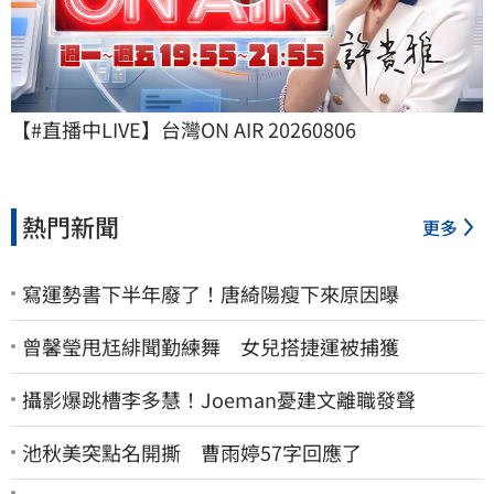
【#直播中LIVE】台灣ON AIR 20260806
熱門新聞
更多
寫運勢書下半年廢了！唐綺陽瘦下來原因曝
曾馨瑩甩尪緋聞勤練舞 女兒搭捷運被捕獲
攝影爆跳槽李多慧！Joeman憂建文離職發聲
池秋美突點名開撕 曹雨婷57字回應了