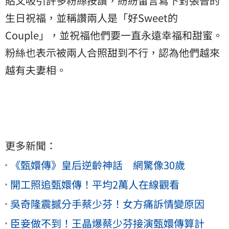
貼文吸引許多粉絲按讚，紛紛留言寫下對張晉的
生日祝福，並稱讚兩人是「好Sweet的
Couple」，並祝福他們要一直永遠幸福和甜蜜。
粉絲也表示被兩人合照甜到不行，認為他們越來
越有夫妻相。
更多新聞：
《甄嬛傳》皇后逆齡神話 網驚像30歲
開工照追甄嬛傳！平均2萬人在線觀看
吳奇隆震撼分手蔡少芬！女方痛訴情變原因
臣妾做不到！王晶爆蔡少芬接演甄嬛傳算計