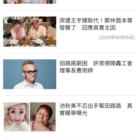
突遭王宇婕取代！鄭仲茵本尊
發聲了 回應真實主因
(2026年08月06日)
田路路窮困　許常德開轟工會
理事長曹雨婷
池秋美不忍出手幫田路路　真
實暖舉曝光