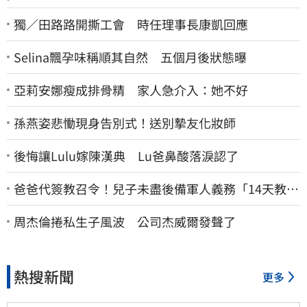
獨／田路路開撕工會 時任理事長康凱回應
Selina飄孕味稱順其自然 五個月後狀態曝
亞莉安娜瘦成排骨精 家人急介入：她不好
孫燕姿悲慟現身告別式！送別摯友化妝師
後悔讓Lulu嫁陳漢典 Lu爸鼻酸落淚認了
爸爸代簽教召令！兒子未盡後備軍人義務「14天教召
不去」換3個月刑期
周杰倫捲私生子風波 公司杰威爾發聲了
熱搜新聞
更多