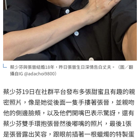
蔡少芬與張晉結婚18年，昨日張晉生日深情告白丈夫。（圖／翻
攝自IG @adachoi9800）
蔡少芬19日在社群平台發布多張甜蜜且有趣的親
密照片，像是她從後面一隻手摟著張晉，並親吻
他的側邊臉頰，以及他們開嘴巴表示驚訝，還有
蔡少芬雙手環抱張晉然後嘟嘴的照片，最後1張
是張晉露出笑容，跟眼前插著一根蠟燭的特製蛋