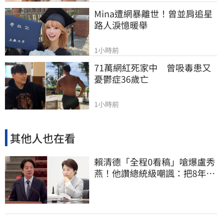
Mina遭網暴離世！曾並肩追星
路人淚憶暖舉
1小時前
71萬網紅死家中　曾吸毒患又
憂鬱症36歲亡
1小時前
其他人也在看
賴清德「全程0看稿」嗆爆盧秀
燕！他讚總統級嘲諷：把8年總
帳一次掀翻