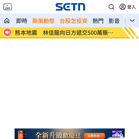
登入
即時
颱風動態
台股怎投資
熱門
影音
熱搜
破
熊本地震 林佳龍向日方遞交500萬賑災
新北小
款
驗