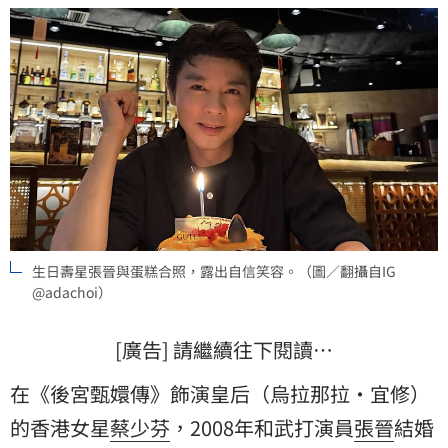
生日壽星張晉與蛋糕合照，露出自信笑容。（圖／翻攝自IG
@adachoi）
[廣告] 請繼續往下閱讀…
在《後宮甄嬛傳》飾演皇后（烏拉那拉·宜修）
的香港女星
蔡少芬
，2008年和武打演員
張晉
結婚