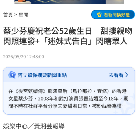
首頁
星聞
看新聞換好禮
蔡少芬慶祝老公52歲生日 甜摟親吻
閃照連發+「迷妹式告白」閃瞎眾人
2026/05/20 12:48:00
阿立幫你摘要新聞重點
去看看
在《後宮甄嬛傳》飾演皇后（烏拉那拉·宜修）的香港
女星蔡少芬，2008年和武打演員張晉結婚至今18年，期
間不時在社群平台分享夫妻甜蜜日常，被粉絲譽為模範
夫妻。昨（19）日是張晉的52歲生日，蔡少芬發出兩人
甜蜜合照，一番深情告白也讓網友被閃瞎。黃湘芸
娛樂中心／黃湘芸報導