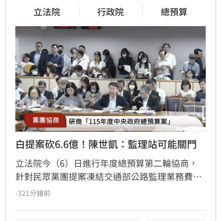
立法院
行政院
總預算
白提案砍6.6億！陳世凱：監理站可能關門
立法院今（6）日進行年度總預算第二輪協商，
針對民眾黨團提案凍結交通部公路監理業務費
40%並減列6.6億元，交通部長陳世凱示警，恐衝
-321分鐘前
擊全台37個監理站運作，甚至面臨關門風險，建
議改為減列500萬元，但民眾黨團總召陳清龍堅