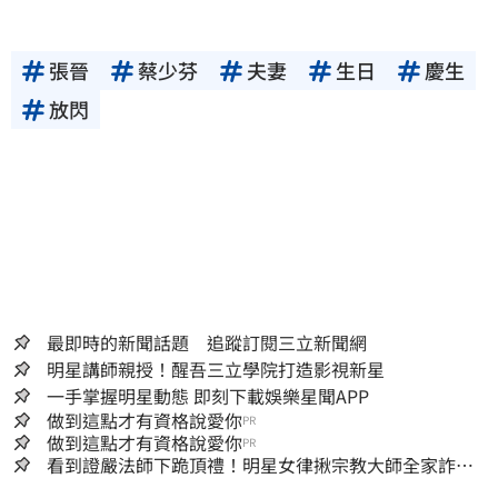
張晉
蔡少芬
夫妻
生日
慶生
放閃
最即時的新聞話題 追蹤訂閱三立新聞網
明星講師親授！醒吾三立學院打造影視新星
一手掌握明星動態 即刻下載娛樂星聞APP
做到這點才有資格說愛你
PR
做到這點才有資格說愛你
PR
看到證嚴法師下跪頂禮！明星女律揪宗教大師全家詐慈
濟…全家爽睡黃金堆