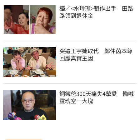
獨／<水玲瓏>製作出手　田路
路領到退休金
突遭王宇婕取代　鄭仲茵本尊
回應真實主因
鋼鐵爸300天痛失4摯愛　慟喊
靈魂空一大塊