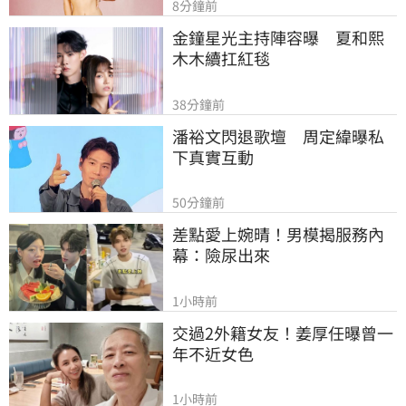
8分鐘前
金鐘星光主持陣容曝　夏和熙
木木續扛紅毯
38分鐘前
潘裕文閃退歌壇　周定緯曝私
下真實互動
50分鐘前
差點愛上婉晴！男模揭服務內
幕：險尿出來
1小時前
交過2外籍女友！姜厚任曝曾一
年不近女色
1小時前