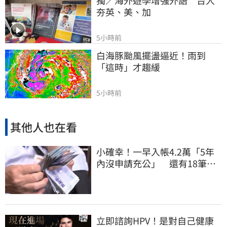
獨／海外遊學增強外語　台人
夯英、美、加
5小時前
白海豚颱風擺盪逼近！雨到
「這時」才趨緩
5小時前
其他人也在看
小確幸！一早入帳4.2萬「5年
內沒申請充公」 還有18筆錢
連發到8月底
立即諮詢HPV！是對自己健康