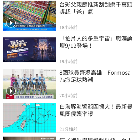
台彩父親節推新刮刮樂千萬頭
獎超「爸」氣
18小時前
「拍片人的多重宇宙」職涯論
壇9/12登場！
19小時前
8國球員齊聚高雄　Formosa 
7s掀足球熱潮
20小時前
白海豚海警範圍擴大！最新暴
風圈侵襲率曝
21分鐘前