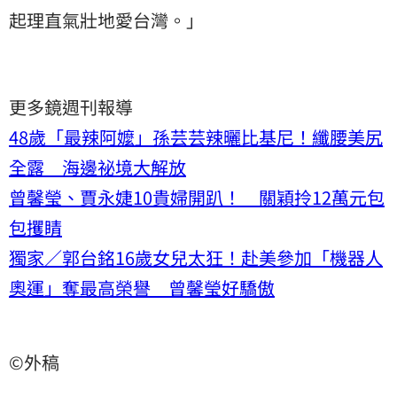
起理直氣壯地愛台灣。」
更多鏡週刊報導
48歲「最辣阿嬤」孫芸芸辣曬比基尼！纖腰美尻
全露 海邊祕境大解放
曾馨瑩、賈永婕10貴婦開趴！ 關穎拎12萬元包
包攫睛
獨家／郭台銘16歲女兒太狂！赴美參加「機器人
奧運」奪最高榮譽 曾馨瑩好驕傲
©外稿