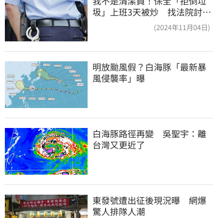
我不是清潔員！保全「拒倒垃
圾」上班3天被炒 找法院討公
道結果出爐
(2024年11月04日)
明放颱風假？白海豚「最新暴
風侵襲率」曝
白海豚路徑再變　吳聖宇：離
台灣又更近了
東發號遭出征後現況曝　網爆
驚人排隊人潮