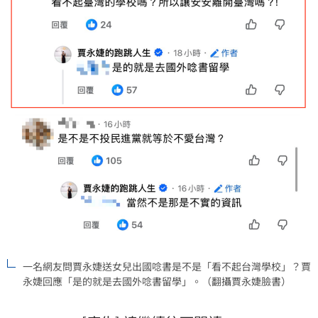
一名網友問賈永婕送女兒出國唸書是不是「看不起台灣學校」？賈
永婕回應「是的就是去國外唸書留學」。（翻攝賈永婕臉書）