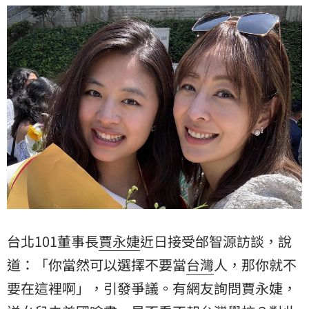
永婕臉書留言：「妳家安安為什麼不在台灣要去美國讀
書？是因為
台北101董事長
賈永婕
近日接受邰智源訪談，說
道：「你當然可以選擇不要當
台灣
人，那你就不
要在這裡啊」，引發爭議。有網友詢問賈永婕，