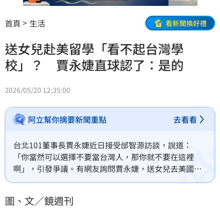
首頁
生活
看新聞換好禮
送女兒赴美留學「看不起台灣學
校」？ 賈永婕直球認了：是的
2026/05/20 12:35:00
阿立幫你摘要新聞重點
去看看
台北101董事長賈永婕近日接受邰智源訪談，說道：
「你當然可以選擇不要當台灣人，那你就不要在這裡
啊」，引發爭議。有網友詢問賈永婕，送女兒去美國唸
書，是否看不起台灣學校？對此賈永婕直球回應：「是
的就是去國外唸書留學。」昔談「我們中國文化」被翻
圖、文／鏡週刊
出？　賈永婕：世界各國文化都該尊重賈永婕大女兒安
安、二女兒小羽目前都在美國留學，一名網友19日在賈