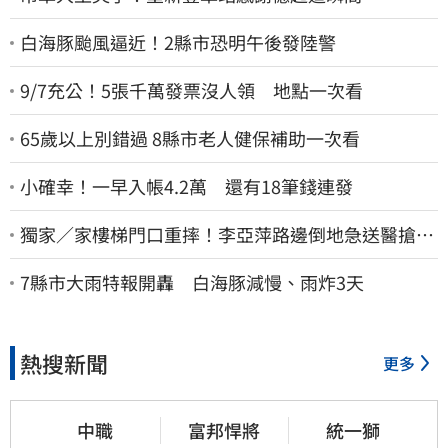
白海豚颱風逼近！2縣市恐明午後發陸警
9/7充公！5張千萬發票沒人領 地點一次看
65歲以上別錯過 8縣市老人健保補助一次看
小確幸！一早入帳4.2萬 還有18筆錢連發
獨家／家樓梯門口重摔！李亞萍路邊倒地急送醫搶
命 「最新傷況」曝
7縣市大雨特報開轟 白海豚減慢、雨炸3天
熱搜新聞
更多
中職
富邦悍將
統一獅