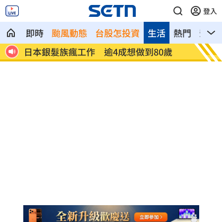
登入
即時
颱風動態
台股怎投資
生活
熱門
影音
0%
日本銀髮族瘋工作 逾4成想做到80歲
解散統
場