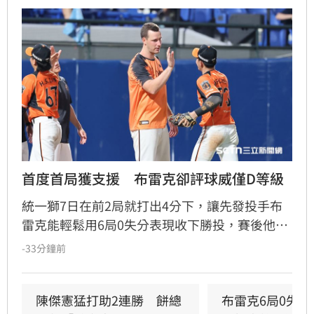
首度首局獲支援　布雷克卻評球威僅D等級
統一獅7日在前2局就打出4分下，讓先發投手布
雷克能輕鬆用6局0失分表現收下勝投，賽後他也
表示今晚投球特別輕鬆，但反而檢討自己的投球
-33分鐘前
內容可能是本季最差一役，球威更是只有C、D等
級。」
陳傑憲猛打助2連勝　餅總
布雷克6局0失