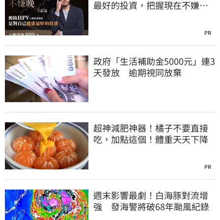
最好的投資，把握現在不嫌
晚！
PR
政府「生活補助金5000元」連3
天發放 逾期視同放棄
超神減肥神器！橘子不要直接
吃，加點這個！體重天天下降
PR
週末影響最劇！白海豚對流增
強 發海警將破68年颱風紀錄