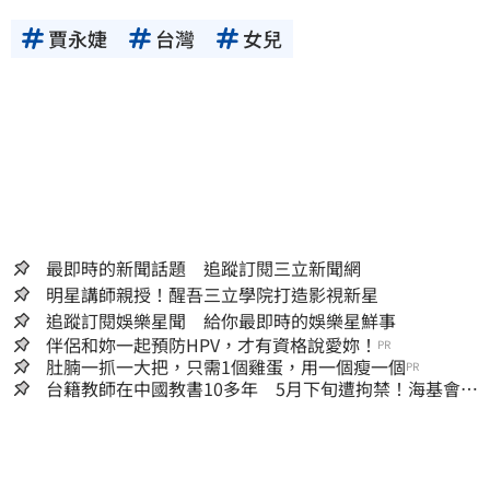
賈永婕
台灣
女兒
最即時的新聞話題 追蹤訂閱三立新聞網
明星講師親授！醒吾三立學院打造影視新星
追蹤訂閱娛樂星聞 給你最即時的娛樂星鮮事
伴侶和妳一起預防HPV，才有資格說愛妳！
PR
肚腩一抓一大把，只需1個雞蛋，用一個瘦一個
PR
台籍教師在中國教書10多年 5月下旬遭拘禁！海基會揭
可能原因