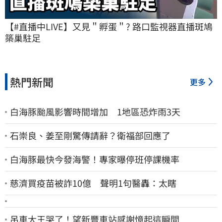
【#直播中LIVE】又見＂孵蛋＂? 路口監視器直播斑鳩
築巢駐足
熱門新聞
更多
白海豚颱風影響時間增加 1地區恐炸雨3天
石崇良、姜至剛驚傳請辭？衛福部回應了
白海豚最快今發海警！專家曝停班停課機率
慈濟買疫苗被詐10億 聲明1句醫轟：太瞎
吊車大王哭了！望新豐車站感謝憶起這瞬間