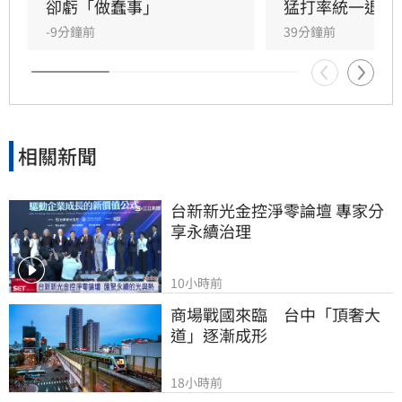
卻虧「做蠢事」
猛打率統一退富
-9分鐘前
39分鐘前
相關新聞
台新新光金控淨零論壇 專家分
享永續治理
10小時前
商場戰國來臨　台中「頂奢大
道」逐漸成形
18小時前