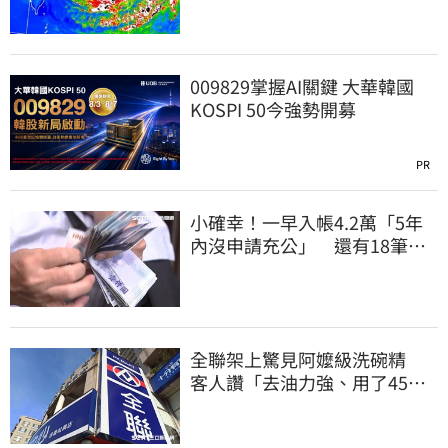
009829掌握AI關鍵 大華韓國
KOSPI 50今強勢開募
PR
小確幸！一早入帳4.2萬「5年
內沒申請充公」 還有18筆錢
連發到8月底
全聯架上驚見阿嬤級洗碗精
客人讚「去油力強、用了45
年」