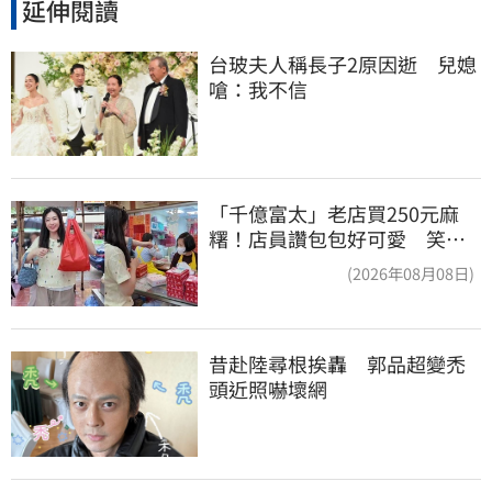
延伸閱讀
台玻夫人稱長子2原因逝　兒媳
嗆：我不信
「千億富太」老店買250元麻
糬！店員讚包包好可愛 笑
回：我自己做的
(2026年08月08日)
昔赴陸尋根挨轟　郭品超變禿
頭近照嚇壞網