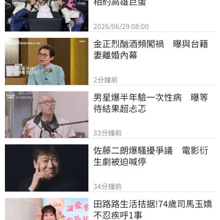
相約高雄巨蛋
2026/06/29 08:00
金正烈酗酒頻闖禍　曝與台籍
妻離婚內幕
2分鐘前
男星爆半年驗一次性病　曝等
待結果超忐忑
33分鐘前
佐藤二朗爆騷擾爭議　電影衍
生劇被迫喊停
34分鐘前
田路路生活拮据!74歲司馬玉嬌
不忍疾呼1事