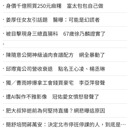
身價千億照買250元麻糬 富太包包自己做
姜厚任女友引話題 醫曝：可能是幻謊者
被目擊現身三總直腸科 67歲徐乃麟證實了
陳隨意公開神級滷肉食譜配方 網全暴動了
邱瓈寬公司營收衰退 點名王心凌、楊丞琳
獨／曹雨婷爆拿工會錢買豪宅 李亞萍發聲
遭AI製作不雅影像 冠佑愛女憤怒發聲了
肥大叔猝逝前為何堅持直播？網悲曝這原因
簡舒培問蔣萬安：決定北市停班停課的人，到底是台