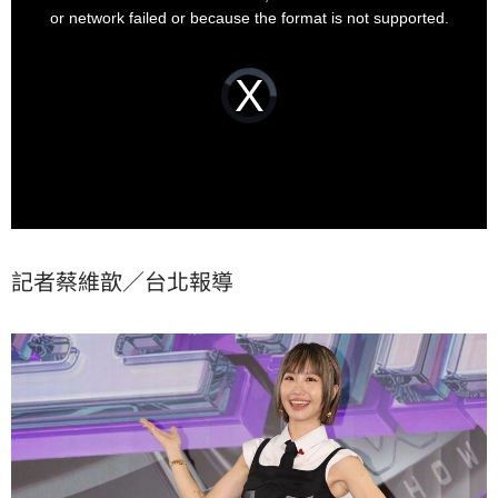
心。蔡維歆
window.
or network failed or because the format is not supported.
Video
Player
is
loading.
記者蔡維歆／台北報導