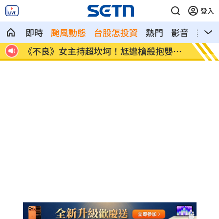
登入
即時
颱風動態
台股怎投資
熱門
影音
熱搜
世
《不良》女主持超坎坷！尪遭槍殺抱嬰逃
桃園農
命