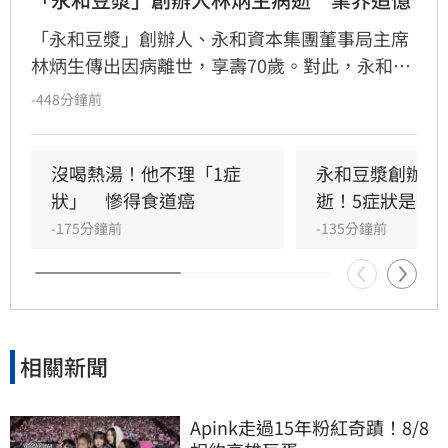
「永和豆漿」創辦人、永和資本集團董事局主席
林炳生傳出因病離世，享壽70歲。對此，永和資
本集團今（8）日發布訃告證實，林炳生昨（7）
-448分鐘前
日中午12時45分因食道癌在台北逝世。
沒喝熱湯！他不理「1症
永和豆漿創辦人
狀」　慘得食道癌
逝！5症狀是警
-175分鐘前
-135分鐘前
相關新聞
Apink走過15年粉紅奇蹟！8/8