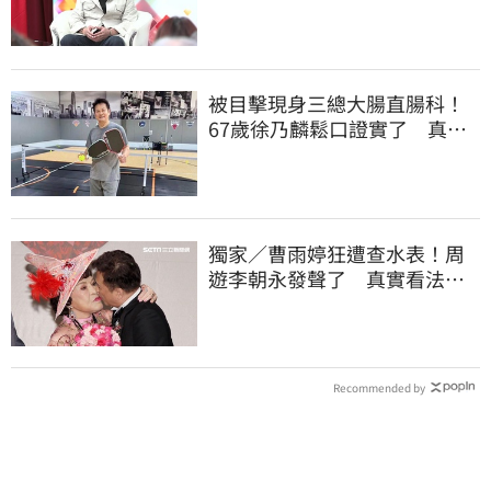
跟演藝圈沒關
被目擊現身三總大腸直腸科！
67歲徐乃麟鬆口證實了 真實
體況曝光
獨家／曹雨婷狂遭查水表！周
遊李朝永發聲了 真實看法曝
光
Recommended by