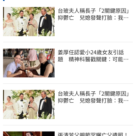
台玻夫人稱長子「2關鍵原因」
抑鬱亡 兒媳發聲打臉：我從
來不信⋯
姜厚任認愛小24歲女友引話
題 精神科醫戳關鍵：可能是
幻謊者！
台玻夫人稱長子「2關鍵原因」
抑鬱亡 兒媳發聲打臉：我從
來不信⋯
張清芳父親節罕曬亡父遺照！