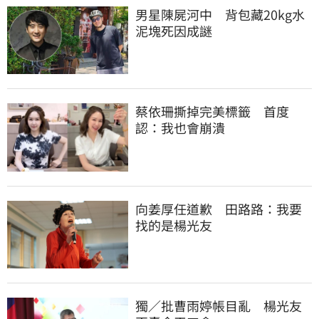
男星陳屍河中　背包藏20kg水
泥塊死因成謎
蔡依珊撕掉完美標籤　首度
認：我也會崩潰
向姜厚任道歉　田路路：我要
找的是楊光友
獨／批曹雨婷帳目亂　楊光友