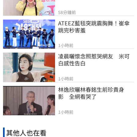
58分鐘前
ATEEZ藍毯突跳震胸舞！崔傘
跳完秒害羞
1小時前
凌晨曬懷念照惹哭網友　米可
白感性告白
1小時前
林逸欣曬林春銘生前珍貴身
影　全網看哭了
1小時前
其他人也在看