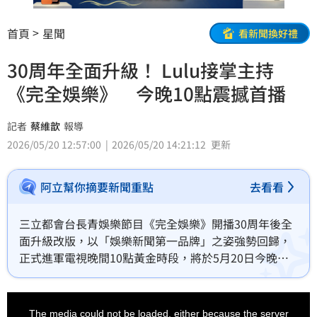
首頁
星聞
看新聞換好禮
30周年全面升級！ Lulu接掌主持
《完全娛樂》 今晚10點震撼首播
記者
蔡維歆
報導
2026/05/20 12:57:00
2026/05/20 14:21:12
更新
阿立幫你摘要新聞重點
去看看
三立都會台長青娛樂節目《完全娛樂》開播30周年後全
面升級改版，以「娛樂新聞第一品牌」之姿強勢回歸，
正式進軍電視晚間10點黃金時段，將於5月20日今晚起
於每週三、四晚間10點播出。節目內容全面進化，結合
即時話題、明星專訪與生活情報，打造更貼近觀眾的全
This
is
方位娛樂情報站，展現搶攻晚間娛樂版圖的強大企圖
a
The media could not be loaded, either because the server
modal