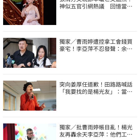
神似五官引網熱議 回憶當年
演出哭到不行
獨家／曹雨婷遭控拿工會錢買
豪宅！李亞萍不忍發聲：余天
管工會都貼錢
突向姜厚任道歉！田路路喊話
「我要找的是楊光友」：當時
太衝動
獨家／批曹雨婷帳目亂！楊光
友再轟余天李亞萍：他們工會