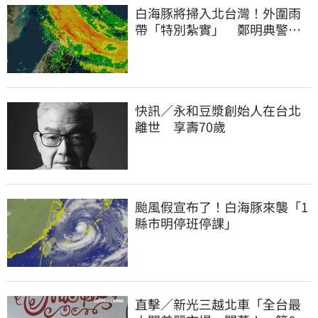
白海豚將掃入北台灣！外圍雨
帶「特別紮實」 鄭明典警告
別出門
快訊／永和豆漿創始人在台北
離世 享壽70歲
颱風假宣布了！白海豚來襲「1
縣市明停班停課」
直擊／新光三越北車「全台最