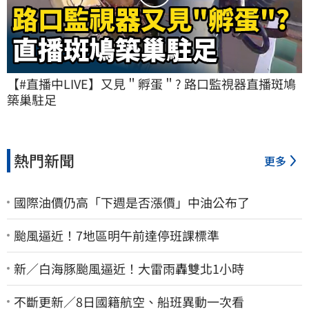
【#直播中LIVE】又見＂孵蛋＂? 路口監視器直播斑鳩
築巢駐足
熱門新聞
更多
國際油價仍高「下週是否漲價」中油公布了
颱風逼近！7地區明午前達停班課標準
新／白海豚颱風逼近！大雷雨轟雙北1小時
不斷更新／8日國籍航空、船班異動一次看