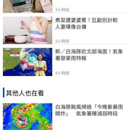
3小時前
煮菜遭婆婆罵！尫勸別計較　
人妻嘆像台傭
3小時前
新／白海豚近北部海面！氣象
署發豪雨特報
4小時前
其他人也在看
白海豚颱風掃過「今晚紫暴雨
開炸」 氣象署曝減弱時段