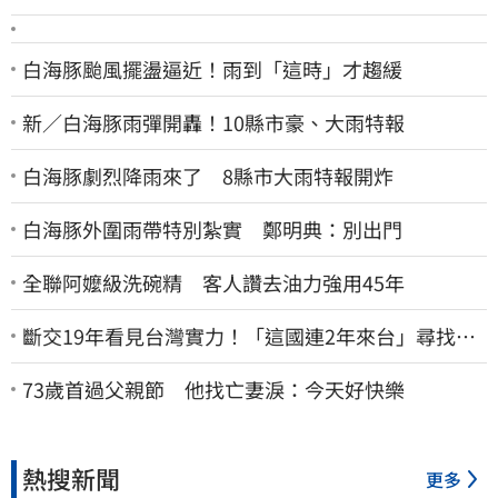
白海豚颱風擺盪逼近！雨到「這時」才趨緩
新／白海豚雨彈開轟！10縣市豪、大雨特報
白海豚劇烈降雨來了 8縣市大雨特報開炸
白海豚外圍雨帶特別紮實 鄭明典：別出門
全聯阿嬤級洗碗精 客人讚去油力強用45年
斷交19年看見台灣實力！「這國連2年來台」尋找商
機
73歲首過父親節 他找亡妻淚：今天好快樂
熱搜新聞
更多