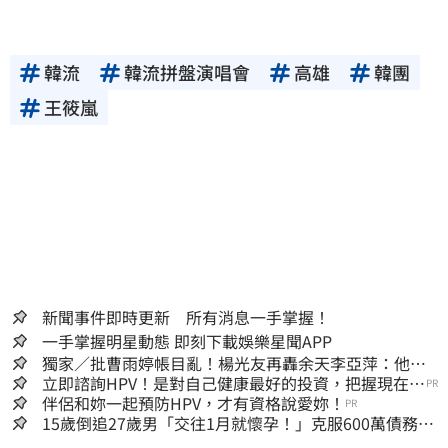
韓流
韓流拼盤演唱會
高雄
韓團
王筱嵐
新聞事件即時更新 所有消息一手掌握！
一手掌握明星動態 即刻下載娛樂星聞APP
獨家／批曹雨婷帳目亂！楊光友再轟余天李亞萍：他們
工會跟演藝圈沒關
立即諮詢HPV！是對自己健康最好的投資，把握現在不
PR
嫌晚！
伴侶和妳一起預防HPV，才有資格說愛妳！
PR
15歲倒追27歲男「交往1月就懷孕！」克服600萬債務
36歲美魔女當阿嬤了