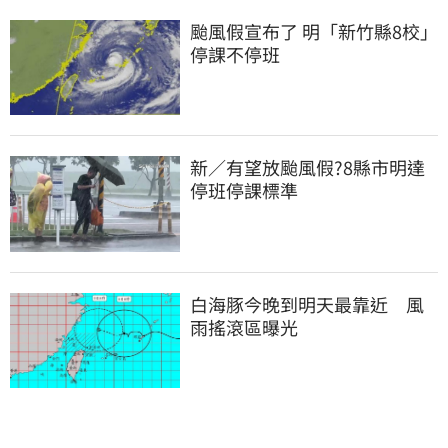
颱風假宣布了 明「新竹縣8校」
停課不停班
新／有望放颱風假?8縣市明達
停班停課標準
白海豚今晚到明天最靠近　風
雨搖滾區曝光