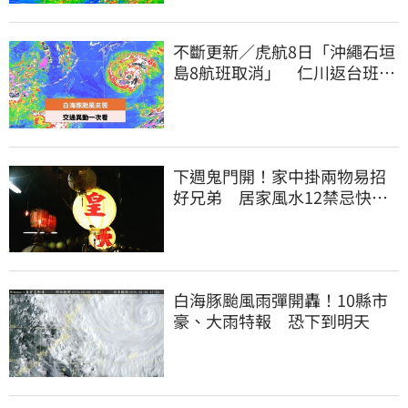
不斷更新／虎航8日「沖繩石垣
島8航班取消」 仁川返台班機
提前1天起飛
下週鬼門開！家中掛兩物易招
好兄弟 居家風水12禁忌快檢
查
白海豚颱風雨彈開轟！10縣市
豪、大雨特報 恐下到明天