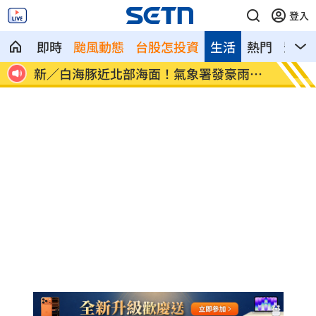
登入
即時
颱風動態
台股怎投資
生活
熱門
影音
像台
新／白海豚近北部海面！氣象署發豪雨特
南電Q
報