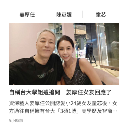
姜厚任
陳苡孋
童芯
自稱台大學姐遭追問　姜厚任女友回應了
資深藝人姜厚任公開認愛小24歲女友童芯後，女
方過往自稱擁有台大「3碩1博」高學歷及智商
146等背景引發外界高度質疑。童芯日前於社群
5小時前
發布千字長文，以「台大學姐」自居暢談邏輯與