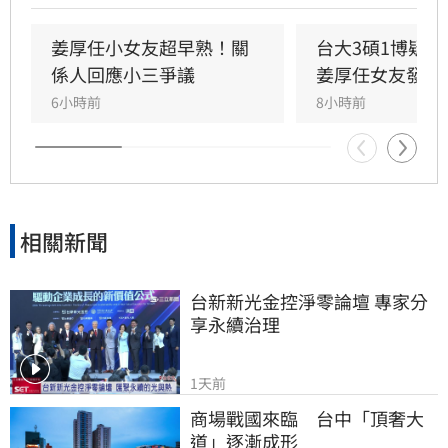
真相，試圖回應爭議，卻未提供具體學歷證明文
件，導致話題持續發酵，網友針對其學歷真實性
姜厚任小女友超早熟！關
台大3碩1博疑
仍存有諸多疑問。面對女友身陷輿論風波，姜厚
係人回應小三爭議
姜厚任女友發聲
任展現力挺態度，笑稱兩人的戀情已像偵探片，
6小時前
8小時前
強調對女友背景知情且不擔憂。林宜君
相關新聞
台新新光金控淨零論壇 專家分
享永續治理
1天前
商場戰國來臨　台中「頂奢大
道」逐漸成形