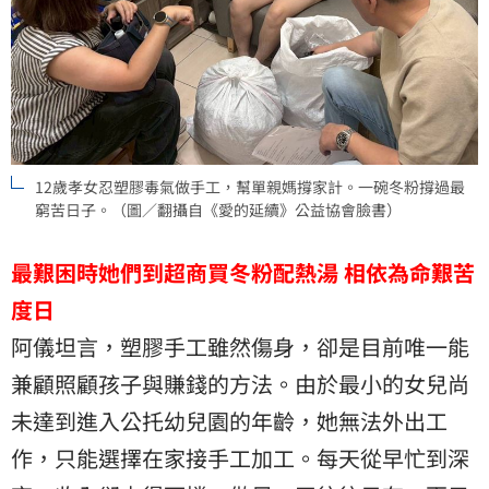
12歲孝女忍塑膠毒氣做手工，幫單親媽撐家計。一碗冬粉撐過最
窮苦日子。（圖／翻攝自《愛的延續》公益協會臉書）
最艱困時她們到超商買冬粉配熱湯
相依為命艱苦
度日
阿儀坦言，塑膠手工雖然傷身，卻是目前唯一能
兼顧照顧孩子與賺錢的方法。由於最小的女兒尚
未達到進入公托幼兒園的年齡，她無法外出工
作，只能選擇在家接手工加工。每天從早忙到深