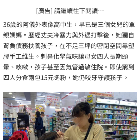
[廣告] 請繼續往下閱讀…
36歲的阿儀外表像高中生，早已是三個女兒的
單
親媽媽
。歷經丈夫冷暴力與外遇打擊後，她獨自
背負債務扶養孩子，在不足三坪的密閉空間靠塑
膠手工維生。刺鼻化學氣味讓母女四人長期頭
暈、咳嗽，孩子甚至因氣管過敏住院。即使窮到
四人分食兩包15元冬粉，她仍咬牙守護孩子。