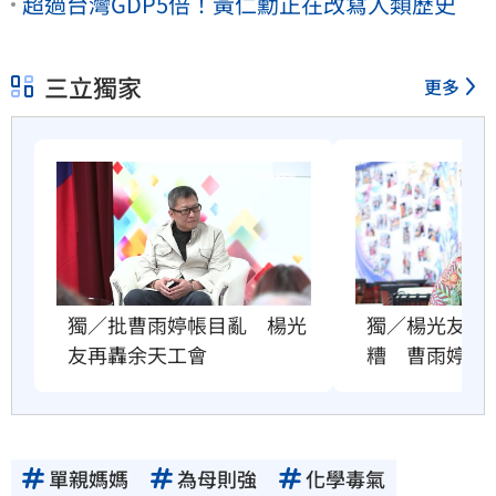
超過台灣GDP5倍！黃仁勳正在改寫人類歷史
三立獨家
更多
獨／批曹雨婷帳目亂　楊光
獨／楊光友批
友再轟余天工會
糟　曹雨婷發
單親媽媽
為母則強
化學毒氣