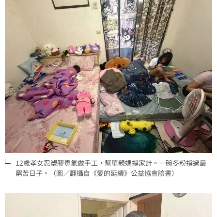
12歲孝女忍塑膠毒氣做手工，幫單親媽撐家計。一碗冬粉撐過最
窮苦日子。（圖／翻攝自《愛的延續》公益協會臉書）