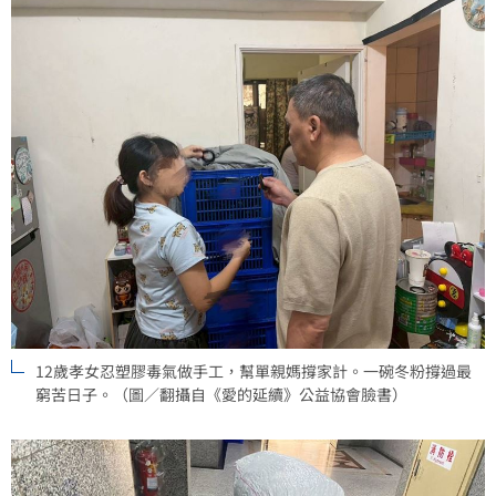
12歲孝女忍塑膠毒氣做手工，幫單親媽撐家計。一碗冬粉撐過最
窮苦日子。（圖／翻攝自《愛的延續》公益協會臉書）