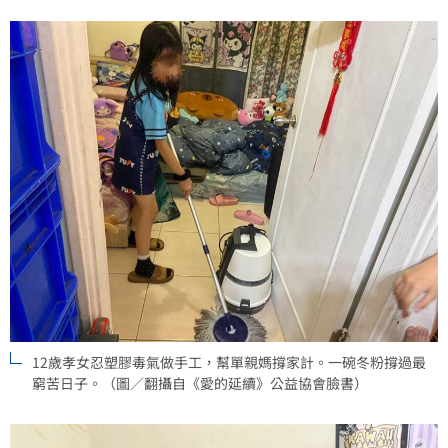
12歲孝女忍塑膠毒氣做手工，幫單親媽撐家計。一碗冬粉撐過最
窮苦日子。（圖／翻攝自《愛的延續》公益協會臉書）