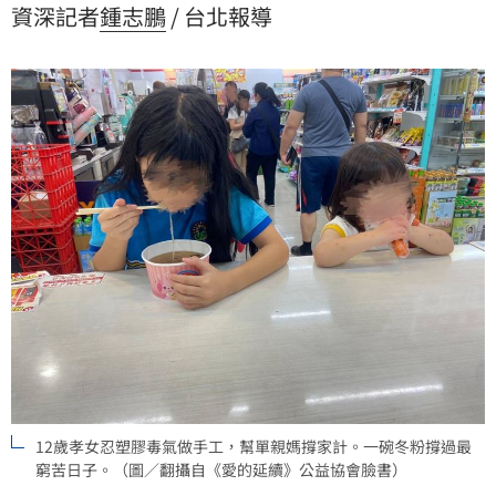
資深記者
鍾志鵬
/ 台北報導
守護孩子。
12歲孝女忍塑膠毒氣做手工，幫單親媽撐家計。一碗冬粉撐過最
窮苦日子。（圖／翻攝自《愛的延續》公益協會臉書）