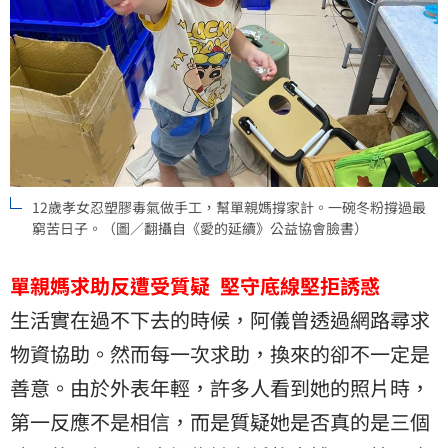
12歲孝女忍塑膠毒氣做手工，幫單親媽撐家計。一碗冬粉撐過最
窮苦日子。（圖／翻攝自《愛的延續》公益協會臉書）
單親媽求助反遭受質疑 堅守底線堅拒誘惑
生活實在過不下去的時候，阿儀曾透過網路尋求
物資協助。然而每一次求助，換來的卻不一定是
善意。由於外表年輕，許多人看到她的照片時，
第一反應不是相信，而是質疑她是否真的是三個