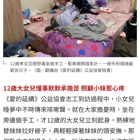
12歲孝女忍塑膠毒氣做手工，幫單親媽撐家計。一碗冬粉撐過最
窮苦日子。（圖／翻攝自《愛的延續》公益協會臉書）
12
歲大女兒懂事默默承擔苦
照顧小妹惹心疼
《愛的延續》公益協會志工到訪過程中，小女兒
睡夢中不時傳來咳嗽聲。就在大家擔憂時，坐在
旁邊做手工，才12歲的大女兒立刻起身，熟練地
替妹妹拉好被子，再輕輕摸著妹妹的頭安撫。那