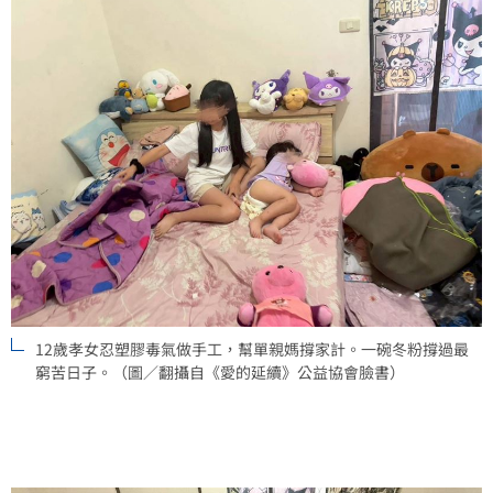
12歲孝女忍塑膠毒氣做手工，幫單親媽撐家計。一碗冬粉撐過最
窮苦日子。（圖／翻攝自《愛的延續》公益協會臉書）