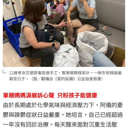
12歲孝女忍塑膠毒氣做手工，幫單親媽撐家計。一碗冬粉撐過最
窮苦日子。（圖／翻攝自《愛的延續》公益協會臉書）
單親媽媽淚崩訴心聲
只盼孩子能健康
由於長期處於化學氣味與經濟壓力下，阿儀的憂
鬱與躁鬱症狀日益嚴重。她坦言，自己已經超過
一年沒有回診治療。每天醒來面對沉重生活壓