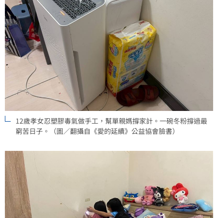
12歲孝女忍塑膠毒氣做手工，幫單親媽撐家計。一碗冬粉撐過最
窮苦日子。（圖／翻攝自《愛的延續》公益協會臉書）