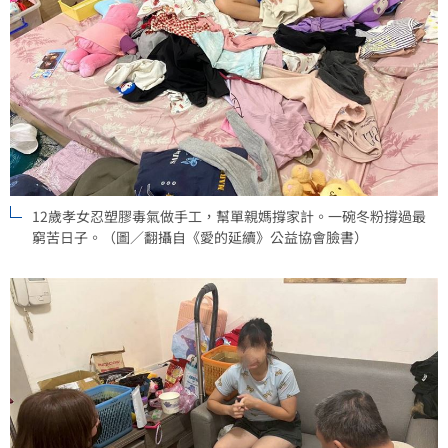
12歲孝女忍塑膠毒氣做手工，幫單親媽撐家計。一碗冬粉撐過最
窮苦日子。（圖／翻攝自《愛的延續》公益協會臉書）