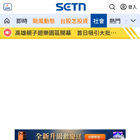
登入
即時
颱風動態
台股怎投資
社會
熱門
影音
批人
突破中國打壓！台獲邀太平洋島國論壇峰
地震衝
會
億