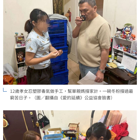
12歲孝女忍塑膠毒氣做手工，幫單親媽撐家計。一碗冬粉撐過最
窮苦日子。（圖／翻攝自《愛的延續》公益協會臉書）