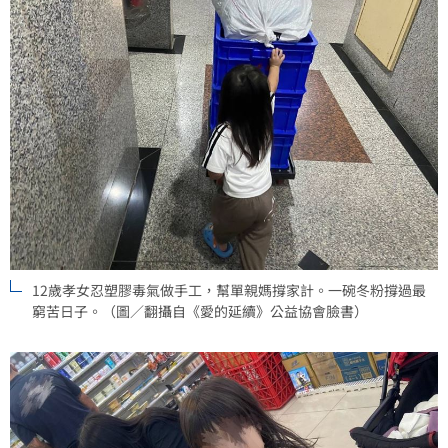
12歲孝女忍塑膠毒氣做手工，幫單親媽撐家計。一碗冬粉撐過最
窮苦日子。（圖／翻攝自《愛的延續》公益協會臉書）