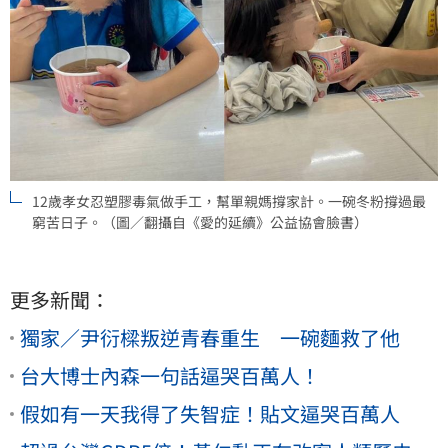
12歲孝女忍塑膠毒氣做手工，幫單親媽撐家計。一碗冬粉撐過最
窮苦日子。（圖／翻攝自《愛的延續》公益協會臉書）
更多新聞：
獨家／尹衍樑叛逆青春重生 一碗麵救了他
台大博士內森一句話逼哭百萬人！
假如有一天我得了失智症！貼文逼哭百萬人