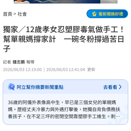
首頁
社會
看新聞換好禮
獨家／12歲孝女忍塑膠毒氣做手工！
幫單親媽撐家計 一碗冬粉撐過苦日
子
記者
鍾志鵬
報導
2026/06/03 12:19:00
2026/06/03 12:41:04
更新
阿立幫你摘要新聞重點
去看看
36歲的阿儀外表像高中生，早已是三個女兒的單親媽
媽。歷經丈夫冷暴力與外遇打擊後，她獨自背負債務扶
養孩子，在不足三坪的密閉空間靠塑膠手工維生。刺鼻
化學氣味讓母女四人長期頭暈、咳嗽，孩子甚至因氣管
過敏住院。即使窮到四人分食兩包15元冬粉，她仍咬牙