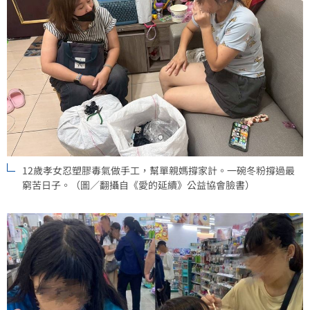
12歲孝女忍塑膠毒氣做手工，幫單親媽撐家計。一碗冬粉撐過最
窮苦日子。（圖／翻攝自《愛的延續》公益協會臉書）