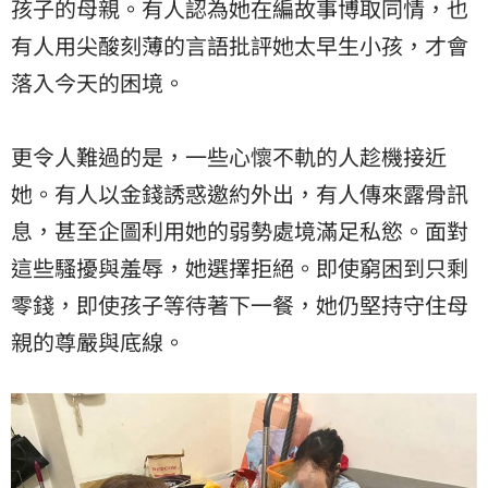
孩子的母親。有人認為她在編故事博取同情，也
有人用尖酸刻薄的言語批評她太早生小孩，才會
落入今天的困境。
更令人難過的是，一些心懷不軌的人趁機接近
她。有人以金錢誘惑邀約外出，有人傳來露骨訊
息，甚至企圖利用她的弱勢處境滿足私慾。面對
這些騷擾與羞辱，她選擇拒絕。即使窮困到只剩
零錢，即使孩子等待著下一餐，她仍堅持守住母
親的尊嚴與底線。