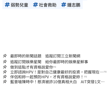
弱勢兒童
社會救助
鍾志鵬
最即時的新聞話題 追蹤訂閱三立新聞網
追蹤訂閱娛樂星聞 給你最即時的娛樂星鮮事
做到這點才有資格說愛你
PR
立即諮詢HPV！是對自己健康最好的投資，把握現在不
PR
嫌晚！
伴侶和妳一起預防HPV，才有資格說愛妳！
PR
藍曾嗆陳時中！慈濟被詐10億真相大白 AIT突發1文酸
爆…他笑：真的很會