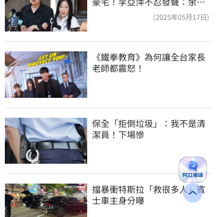
豪宅！李亞萍不忍發聲：余天
管工會都貼錢
(2025年05月17日)
《鐵拳教育》為何讓全台家長
老師都震怒！
保全「拒倒垃圾」：我不是清
潔員！下場慘
擋暴衝特斯拉「救很多人」賓
士車主身分曝