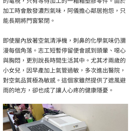
的電視，只有等待加工的一箱箱塑膠零件。由於
加工時會散發濃烈氣味，阿儀擔心鄰居抱怨，只
能長期將門窗緊閉。
即使屋內放著空氣清淨機，刺鼻的化學氣味仍瀰
漫每個角落。志工短暫停留便會感到頭暈、噁心
與胸悶，更別說長時間生活其中。尤其才兩歲的
小女兒，因早產加上氣管過敏，多次進出醫院，
對空氣品質極為敏感。這個家雖然提供了遮風避
雨的地方，卻也成了讓人心疼的健康隱憂。