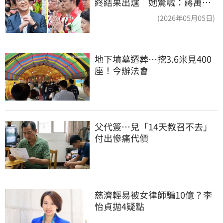
終結果出爐 她驚喊：蔣萬安
真該緊張了
(2026年05月05日)
地下墳墓遷葬…挖3.6米見400
座！今辦法會
父代簽…兒「14天教召不去」
付出慘痛代價
慈濟輕易被女律師騙10億？李
怡貞拋4疑點