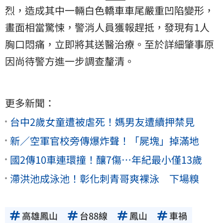
烈，造成其中一輛白色轎車車尾嚴重凹陷變形，
畫面相當驚悚，警消人員獲報趕抵，發現有1人
胸口悶痛，立即將其送醫治療。至於詳細肇事原
因尚待警方進一步調查釐清。
更多新聞：
台中2歲女童遭被虐死！媽男友遭續押禁見
新／空軍官校旁傳爆炸聲！「屍塊」掉滿地
國2傳10車連環撞！釀7傷⋯年紀最小僅13歲
滯洪池成泳池！彰化刺青哥爽裸泳 下場糗
高雄鳳山
台88線
鳳山
車禍