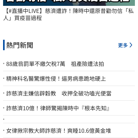
【#直播中LIVE】慈濟遭詐！陳時中還原昔勸勿信「私
人」買疫苗過程
熱門新聞
更多
88歲翁罰單不繳欠稅7萬 祖產險遭法拍
精神科名醫驚爆性侵！逼男病患跪地硬上
詐慈濟主嫌信辟穀教 收押全破功嗑光便當
詐慈濟10億！律師驚揭陳時中『根本先知』
女律揪宗教大師詐慈濟！爽睡10.6億黃金堆