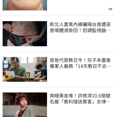
PR
新北人妻黑內褲曬陽台竟遭惡
意噴體液掛回！怒調監視器竟
是老公爺爺所為
爸爸代簽教召令！兒子未盡後
備軍人義務「14天教召不去」
換3個月刑期
爽睡黃金堆！詐慈濟10.6億變
名媛「賓利接送賓客」女律師
超奢華生活曝光