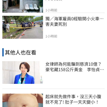
1小時前
獨／海軍雇員0經驗開小火車…
害夫妻死別
1小時前
其他人也在看
女律師為何能騙到慈濟10億？
豪宅藏158公斤黃金 李怡貞驚
曝背後身分
起床就先做件事，沒三天小腹
就不見了! 肚子一天天變小！