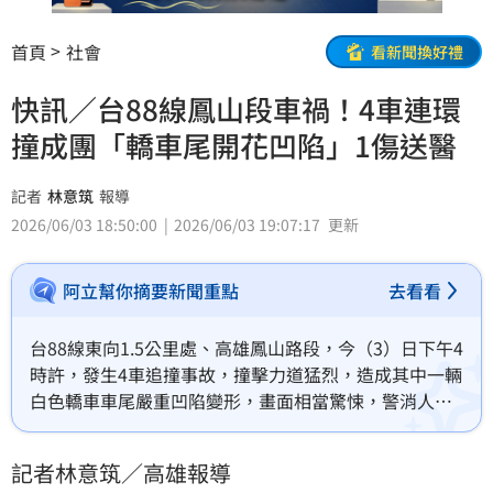
首頁
社會
看新聞換好禮
快訊／台88線鳳山段車禍！4車連環
撞成團「轎車尾開花凹陷」1傷送醫
記者
林意筑
報導
2026/06/03 18:50:00
2026/06/03 19:07:17
更新
阿立幫你摘要新聞重點
去看看
台88線東向1.5公里處、高雄鳳山路段，今（3）日下午4
時許，發生4車追撞事故，撞擊力道猛烈，造成其中一輛
白色轎車車尾嚴重凹陷變形，畫面相當驚悚，警消人員
獲報趕抵，發現有1人胸口悶痛，立即將其送醫治療。至
於詳細肇事原因尚待警方進一步調查釐清。
記者林意筑／高雄報導