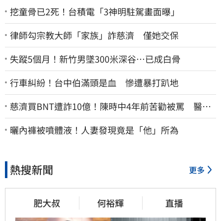
挖童骨已2死！台積電「3神明駐駕畫面曝」
律師勾宗教大師「家族」詐慈濟 僅她交保
失蹤5個月！新竹男墜300米深谷…已成白骨
行車糾紛！台中伯滿頭是血 慘遭暴打趴地
慈濟買BNT遭詐10億！陳時中4年前苦勸被罵 醫挖4
年前貼文：藍白全翻車
曬內褲被噴體液！人妻發現竟是「他」所為
熱搜新聞
更多
肥大叔
何裕輝
直播