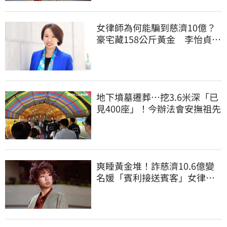
女律師為何能騙到慈濟10億？
豪宅藏158公斤黃金 李怡貞驚
曝背後身分
地下墳墓遷葬…挖3.6米深「已
見400座」！今辦法會安撫祖先
爽睡黃金堆！詐慈濟10.6億變
名媛「賓利接送賓客」女律師
超奢華生活曝光