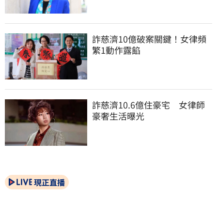
詐慈濟10億破案關鍵！女律頻
繁1動作露餡
詐慈濟10.6億住豪宅　女律師
豪奢生活曝光
現正直播