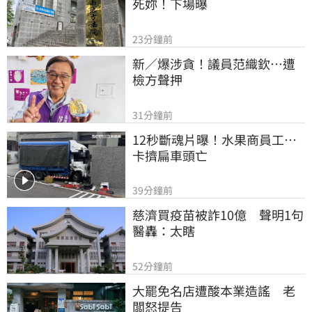
死妳！下場曝
23分鐘前
新／爆涉貪！議員范織欽…遭
檢方聲押
31分鐘前
12秒斷魂片曝！水果商員工…
卡擠扁車頭亡
39分鐘前
慈濟買疫苗被詐10億　聲明1句
醫轟：太瞎
52分鐘前
大罷免名店遭酸本業造謠　老
闆怒提告