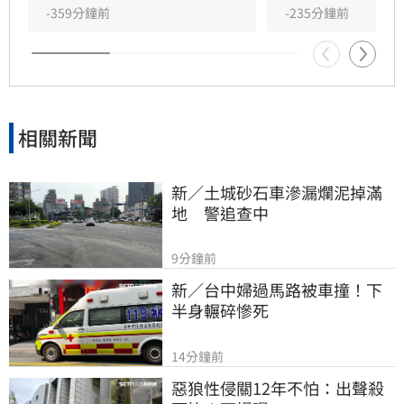
不佳，對於他疑似過勞離世感到萬分震驚與遺
-359分鐘前
-235分鐘前
憾。此事件也再次引發外界對於高強度工作與健
康管理的深層反思，提醒大眾在追求事業成就之
餘，應更加重視身體負荷，避免過勞帶來的沉重
代價。
相關新聞
新／土城砂石車滲漏爛泥掉滿
地　警追查中
9分鐘前
新／台中婦過馬路被車撞！下
半身輾碎慘死
14分鐘前
惡狼性侵關12年不怕：出聲殺