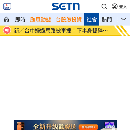
登入
即時
颱風動態
台股怎投資
社會
熱門
影音
砲
新／台中婦過馬路被車撞！下半身輾碎慘
Goo
死
箱