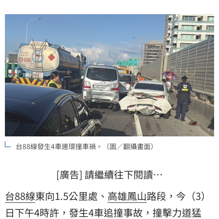
台88線發生4車連環撞車禍。（圖／翻攝畫面）
[廣告] 請繼續往下閱讀…
台88線
東向1.5公里處、
高雄
鳳山
路段，今（3）
日下午4時許，發生4車
追撞
事故，撞擊力道猛