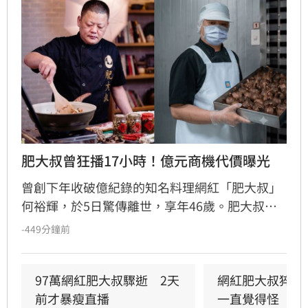
肥大叔曾狂播17小時！億元商機代價曝光
曾創下年收破億紀錄的知名料理網紅「肥大叔」
何裕輝，於5日驚傳離世，享年46歲。肥大叔非
科班出身，憑藉親切風格從直播起家，成功打造
-449分鐘前
個人電商王國。然而，他為拚事業長期處於高壓
環境，甚至曾創下連續直播17小時不休息的驚人
紀錄，凡事親力親為導致身體負荷過大。粉絲回
97萬網紅肥大叔驟逝　2天
網紅肥大叔猝逝
顧他生前最後一次直播，發現其身形消瘦且氣色
前才暴瘦直播
一直覺得怪