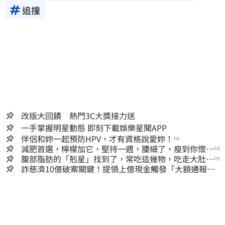
追撞
改版大回饋 熱門3C大獎接力送
一手掌握明星動態 即刻下載娛樂星聞APP
伴侶和妳一起預防HPV，才有資格說愛妳！
PR
減肥首選，檸檬加它，堅持一週，腰細了，瘦到你懷疑
PR
人生
腹部脂肪的「剋星」找到了，常吃這幾物，吃走大肚
PR
囊，瘦出小蠻腰
詐慈濟10億破案關鍵！提領上億現金觸發「大額通報」
神鬼律師遭擊落內幕