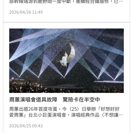
部幹線瑞源到鹿野間一度中斷，後續經台鐵搶修，已經
在9時43分搶通，恢復正常行車。
2026/04/26 11:49
周蕙演唱會道具故障 驚險卡在半空中
周蕙出道26年首度攻蛋，今（25）日舉辦「好想好好
愛周蕙」台北小巨蛋演唱會，演唱經典作品〈不想讓你
知道〉時登上月亮造型吊台，視覺效果震撼。未料道具
2026/04/25 09:43
意外故障，一度無法順利升空，升空後又卡在高空無法
降落，不過她笑說「一切都是最好的安排」，高EQ化