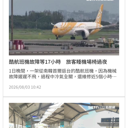
酷航班機故障等17小時 旅客睡機場椅過夜
1日晚間，一架從南韓首爾返台的酷航班機，因為機械
故障遲遲不飛，過程中冷氣全關，還維修近5個小時，
讓旅客宛如置身烤箱，熱得實在受不了，最後還延至隔
2026/08/03 10:42
天下午，才能搭成其他航班返台，讓旅客怨聲載道，對
此酷航也致歉，強調都有提供住宿及交通補貼，但飛安
始終是首要任務。