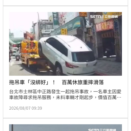
下，未衝入人潮眾多的夜市。網民紛紛讚賞賓士車成為
「救命關鍵」，擋下失控車輛避免更大傷亡。賓士車主
事後發文表示人平安最重要，展現大度風範。警方初步
排除酒毒駕，詳細事故原因仍待進一步調查釐清。
拖吊車「沒綁好」！ 百萬休旅重摔滑落
台北市士林區中正路發生一起拖吊事故，一名車主因愛
車故障尋求拖吊服務，未料車輛才剛起步，價值百萬的
Skoda Kodiaq休旅車竟從拖吊平板上滑落摔地，導致
2026/08/07 09:39
車頭保桿與底盤嚴重受損。拖吊業者坦承，主因為作業
時未將車輛妥善固定。所幸事故未造成人員傷亡，駕駛
經檢測無酒駕與毒駕。