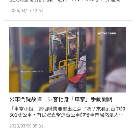
師中國演出期間，多個關鍵舞台機關接連出狀況，不僅
2026/03/17 12:51
畫面曝光在網路瘋傳，也讓粉絲擔心她的安全，意外成
為討論焦點。
公車門疑故障 乘客化身「車掌」手動開關
「車掌小姐」這個職業要重出江湖了嗎？來看到台中的
301號公車，有民眾直擊這台公車的後車門居然是人工
手動開啟的，但其實這個開門的人也是乘客。公車業者
2026/03/09 05:31
表示，當時司機在靠近終點站時發現車門異常，就決定
等到載客結束後再來排除，雖然當下停止使用這個後車