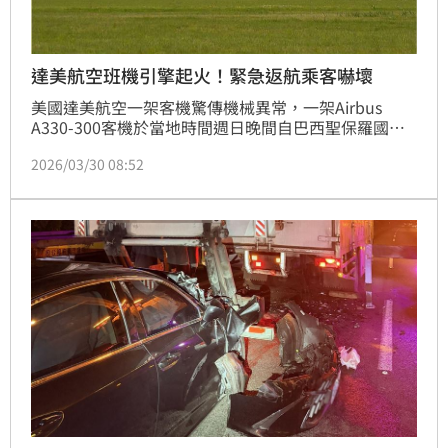
達美航空班機引擎起火！緊急返航乘客嚇壞
美國達美航空一架客機驚傳機械異常，一架Airbus 
A330-300客機於當地時間週日晚間自巴西聖保羅國際
機場起飛後不久，因左側引擎起火，被迫緊急返航，所
2026/03/30 08:52
幸最終安全降落，未傳出人員傷亡。