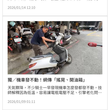
程車因為故障，上了拖吊車的車斗後，駕駛52歲程姓男
2026/01/14 12:10
子準備從車斗下來到拖吊車副駕駛座，過程中被後方54
歲楊姓男子駕駛的汽車猛力撞擊，當場沒了生命徵象，
經送醫後傷重不治，而拖吊車駕駛也因此受到驚嚇，因
換氣過度送醫觀察，整起事故發生原因及肇事責任歸屬
仍待警方後續調查釐清。
獨／機車發不動！網傳「搖晃、開油箱」
天氣驟降，不少騎士一早發現機車怎麼發都發不動，技
師解釋因為低溫，容易讓電瓶電壓不足、引擎老化問題
浮現，網路也流傳可以打開油箱蓋，或搖晃車體，有助
2026/01/09 01:11
於發動引擎，專家說這兩招，僅限於化油機車，比較常
見的噴射引擎機車，可以重新過電兩次再發動，就有機