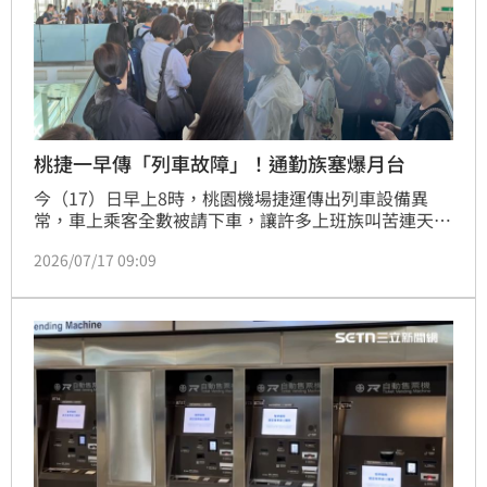
桃捷一早傳「列車故障」！通勤族塞爆月台
今（17）日早上8時，桃園機場捷運傳出列車設備異
常，車上乘客全數被請下車，讓許多上班族叫苦連天，
更有網友不禁感嘆，「桃捷公司是不是應該趕快來買新
2026/07/17 09:09
車及號誌系統啊」。