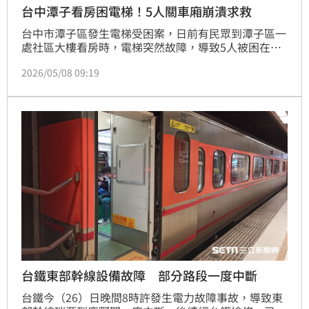
台中潭子看房困電梯！5人關車廂崩潰求救
台中市潭子區發生電梯受困案，日前有民眾到潭子區一
處社區大樓看房時，電梯突然故障，導致5人被困在電
梯內，幸好警消到場後，順利開啟電梯門並協助5人脫
2026/05/08 09:19
困，化解驚魂危機。
台鐵東部幹線設備故障 部分路段一度中斷
台鐵今（26）日晚間8時許發生電力故障事故，導致東