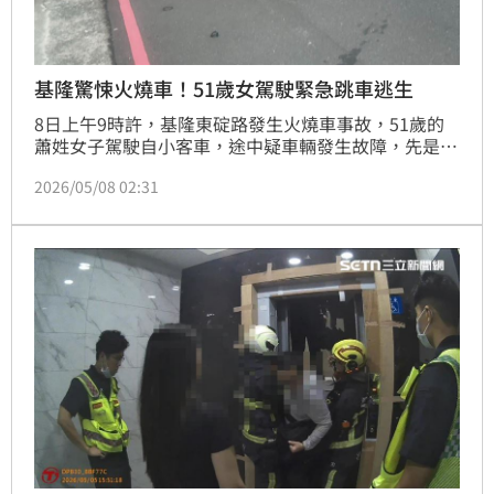
基隆驚悚火燒車！51歲女駕駛緊急跳車逃生
8日上午9時許，基隆東碇路發生火燒車事故，51歲的
蕭姓女子駕駛自小客車，途中疑車輛發生故障，先是擦
撞路邊停放的2台汽車，之後車輛行進間，突然冒出火
2026/05/08 02:31
光，蕭女嚇得跳車逃生，警消獲報後趕抵，車輛已燃燒
起來，消防員緊急將其撲滅，所幸現場無人傷亡。