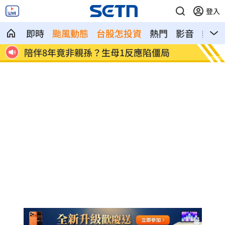
登入
即時
颱風動態
台股怎投資
熱門
影音
熱搜
第一桶金5百萬 不靠爸他授30歲達標秘
鬼門將
訣