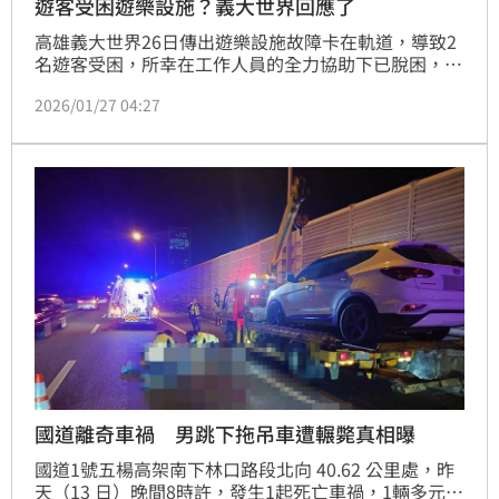
遊客受困遊樂設施？義大世界回應了
高雄義大世界26日傳出遊樂設施故障卡在軌道，導致2
名遊客受困，所幸在工作人員的全力協助下已脫困，園
方也在27日還原事發及善後的處理過程，所幸2名遊客
2026/01/27 04:27
後續沒有受傷及不適情形。
國道離奇車禍 男跳下拖吊車遭輾斃真相曝
國道1號五楊高架南下林口路段北向 40.62 公里處，昨
天（13 日）晚間8時許，發生1起死亡車禍，1輛多元計