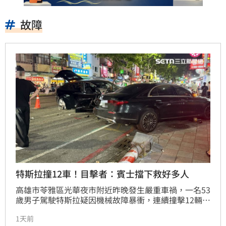
故障
特斯拉撞12車！目擊者：賓士擋下救好多人
高雄市苓雅區光華夜市附近昨晚發生嚴重車禍，一名53
歲男子駕駛特斯拉疑因機械故障暴衝，連續撞擊12輛汽
機車與單車，並撞毀台電變電箱導致600戶停電。事故
1天前
共造成3人輕傷，所幸特斯拉最終撞上路邊賓士車停