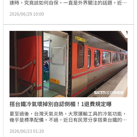
速時，究竟該如何自保，一直是外界關注的話題。近
日，中國江蘇一名外送員在社群平台分享，自己送餐時
2026/06/29 10:00
疑似遇到電梯突然快速下墜，驚險經歷引發熱議。對
此，專家提醒，若遇到電梯故障，切勿盲目按下所有樓
層按鈕，以免影響後續救援作業。
搭台鐵冷氣壞掉別自認倒楣！1退費規定曝
夏至過後，台灣天氣炎熱，大眾運輸工具的冷氣功能，
幾乎是標準配備。不過，近日有民眾分享搭乘台鐵的驚
奇遭遇，列車長突然廣播「車廂冷氣故障，下車可退冷
2026/06/23 01:20
氣費」，意外引發網友討論，不少人直呼是第一次知