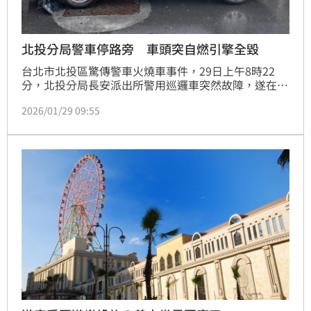
北投分局警車停路旁 車頭突自燃引擎全毀
台北市北投區驚傳警車火燒車事件，29日上午8時22
分，北投分局長安派出所警用巡邏車突然故障，遂在捷
運北投站出口等待拖吊時，卻因不明原因起火自燃，警
2026/01/29 09:55
員見狀急忙報案；警消獲報後趕抵現場，隨即射水迅速
撲滅火勢，但引擎已被燒毀，至於詳細起火過程及原
因，仍待警消進一步調查釐清。