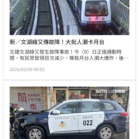
新／文湖線又傳故障！大批人潮卡月台
北捷文湖線又發生故障事故！今（9）日正值通勤時
間，有民眾發現班次減少，導致月台人潮大爆炸，後續
聽到廣播才知道是南港展覽館站發生列車異常，讓上班
2026/02/09 09:05
族直呼「上班都快遲到了！」