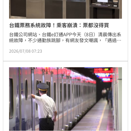
台鐵票務系統故障！乘客崩潰：票都沒得買
台鐵公司網站、台鐵e訂通APP今天（8日）清晨傳出系
統故障，不少通勤族跳腳，有網友發文嘲諷，「遇過台
鐵誤點，沒遇過台鐵網路斷掉連票都沒得買，自動售票
2026/07/08 07:23
機也不行，超棒」；對此，台鐵發公告，目前全台票務
系統故障，無法購票、加值、取票，請旅客行前於售票
櫃檯詢問。不過系統已於6時許恢復正常。