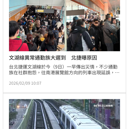
文湖線異常通勤族大遲到 北捷曝原因
台北捷運文湖線於今（9日）一早傳出災情，不少通勤
族在社群抱怨，往南港展覽館方向的列車出現延誤，導
致行程、上班上學大遲到。對北捷表示，目前已恢復正
2026/02/09 10:07
常，班距調整中。經維修人員初步判斷為控制線路異常
所致。