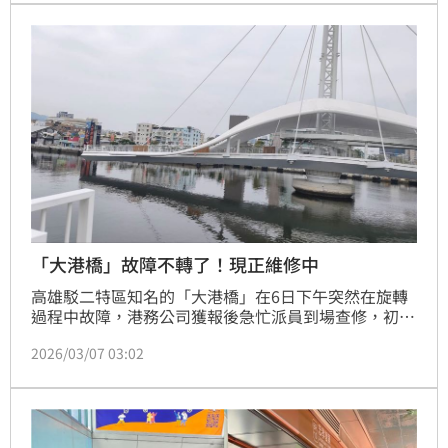
門，不過還是有民眾熱心幫忙開門。
「大港橋」故障不轉了！現正維修中
高雄駁二特區知名的「大港橋」在6日下午突然在旋轉
過程中故障，港務公司獲報後急忙派員到場查修，初步
判定為旋轉馬達與編碼器連接軸斷裂，後續啟用備用機
2026/03/07 03:02
組恢復運作，目前維修作業還在進行中，港務公司於7
日貼出停止旋轉公告，後續將待維修完畢後才會再次恢
復旋轉。