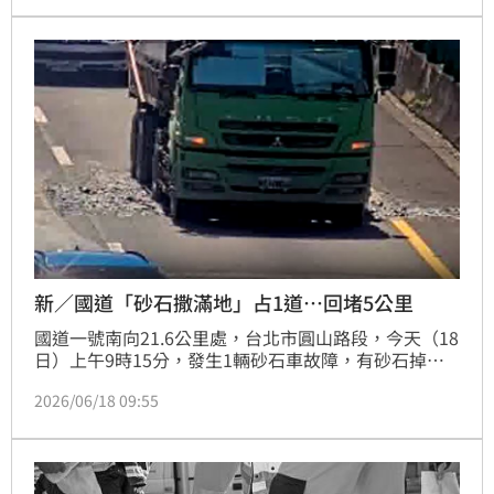
道。
新／國道「砂石撒滿地」占1道…回堵5公里
國道一號南向21.6公里處，台北市圓山路段，今天（18
日）上午9時15分，發生1輛砂石車故障，有砂石掉落
路面，占用內線車道；因故障車為大型車種，處理時間
2026/06/18 09:55
較長，後方回堵5公里，目前事故已排除，初步了解無
人受困傷亡。