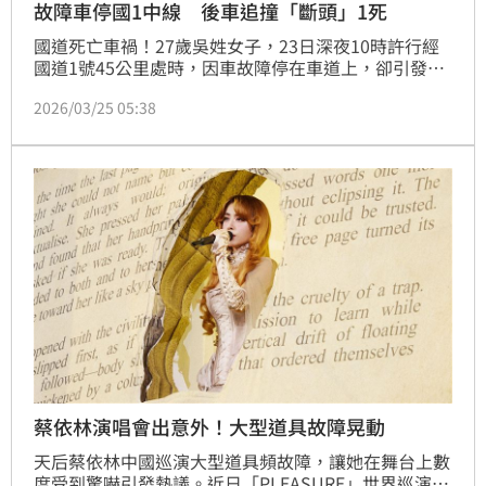
故障車停國1中線 後車追撞「斷頭」1死
國道死亡車禍！27歲吳姓女子，23日深夜10時許行經
國道1號45公里處時，因車故障停在車道上，卻引發後
方大貨車以及熊男的轎車追撞事故，造成熊男車上2名
2026/03/25 05:38
乘客受傷送醫，其中一人傷重不治。
蔡依林演唱會出意外！大型道具故障晃動
天后蔡依林中國巡演大型道具頻故障，讓她在舞台上數
度受到驚嚇引發熱議。近日「PLEASURE」世界巡演移