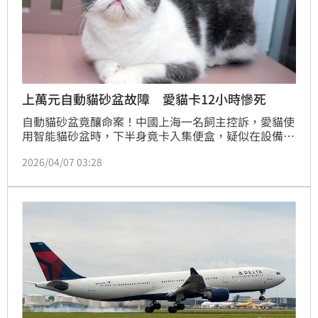
上萬元自動貓砂盆故障 愛貓卡12小時慘死
自動貓砂盆竟釀命案！中國上海一名飼主控訴，愛貓使
用智能貓砂盆時，下半身竟卡入集便盒，疑似在設備未
正確偵測下啟動清理機制，導致遭夾困長達近12小時，
2026/04/07 03:28
最終死亡！據悉該款智能貓砂盆一台就要價1萬元，如
今發生憾事，官方稱經實驗室檢測，目前設備整體運作
正常，核心元件未發現異常，相關檢測仍在進行中。