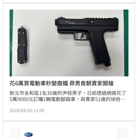
解危機。
花6萬買電動車秒變廢鐵 莽男竟朝賣家開槍
新北市永和區1名30歲的尹姓男子，日前透過網路花了
5萬9000元訂購1輛電動腳踏車，與賣家51歲的徐姓男
子約在福和路上某彩券行面交，豈料將車騎走沒多久就
2026/04/20 12:00
發生故障，尹男認為自己被騙，就夥同友人一起找賣家
徐男理論，過程中拿鎮暴槍對徐男連開4槍並痛毆。警
警方獲報到場後，當場將2人逮捕，查扣鎮暴槍及彈簧
刀各1支，全案詢後依傷害及毀損罪移送新北地檢署偵
辦。