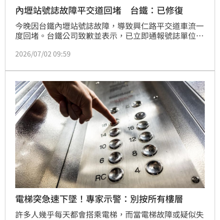
內壢站號誌故障平交道回堵 台鐵：已修復
今晚因台鐵內壢站號誌故障，導致興仁路平交道車流一
度回堵。台鐵公司致歉並表示，已立即通報號誌單位前
往處理，並在晚間7時50分恢復正常行車。
2026/07/02 09:59
電梯突急速下墜！專家示警：別按所有樓層
許多人幾乎每天都會搭乘電梯，而當電梯故障或疑似失