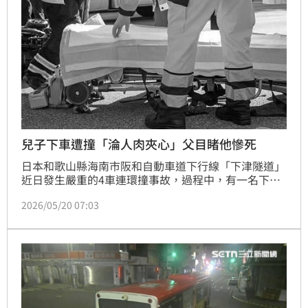
兒子下車遭撞「淪人肉夾心」父目睹他慘死
日本和歌山縣海南市阪和自動車道下行線「下津隧道」
近日發生嚴重的4車連環撞事故，過程中，有一名下車
察看的20歲男子，被夾在2車中間，重傷不治，事故另
2026/05/20 07:03
造成3人輕傷，也導致該隧道封閉約5小時，後續當地警
方將釐清整起事故原因。