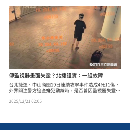
會成功救援！
傳監視器畫面失靈？北捷證實：一組故障
台北捷運、中山商圈19日連續攻擊事件造成4死11傷，
外界關注警方追查嫌犯動線時，是否曾因監視器失靈影
響掌握進度。對此，台北捷運公司總經理黃清信證實，
2025/12/21 02:05
事發前一天確實有一組監視系統硬碟磁區故障，但強調
歹徒整個行動路徑的畫面均有取得，並非外界所稱「沒
有畫面」，只是因嫌犯刻意變裝、施放煙霧彈，畫面比
對需要較多時間。