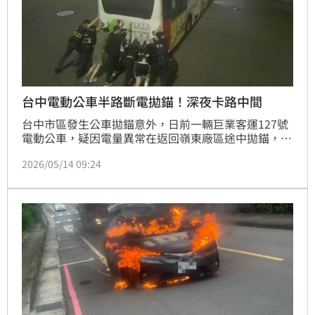
台中電動公車半路斷電拋錨！深夜卡路中間
台中市區發生公車拋錨意外，日前一輛巨業客運127號
電動公車，疑因電量異常在返回嶺東廠區途中拋錨，整
輛公車卡在路口動彈不得，幸好當時員警巡邏經過，公
2026/05/14 09:24
車司機見狀立刻衝上前求救，最後在員警及熱心民眾幫
忙下，順利將公車推往路邊安全處待援，化解交通危
機。