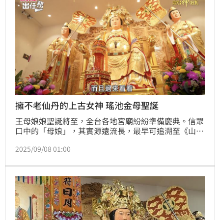
擁不老仙丹的上古女神 瑤池金母聖誕
王母娘娘聖誕將至，全台各地宮廟紛紛準備慶典。信眾
口中的「母娘」，其實源遠流長，最早可追溯至《山海
經》中的「西王母」。在《山海經》中，西王母的形象
2025/09/08 01:00
並非今日慈祥的女神，而是兼具神祇與猛獸特徵的存
在。那是如何發展至今為慈愛庇護女神的形象呢?