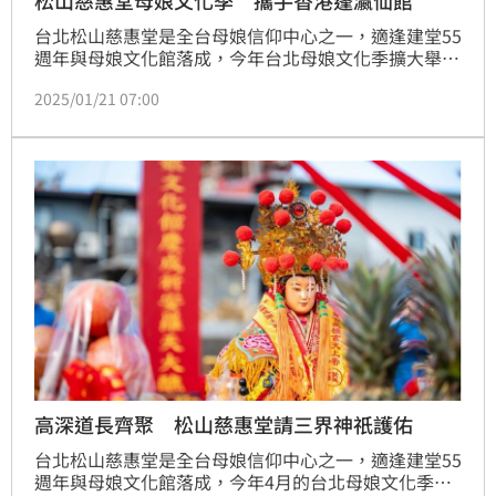
松山慈惠堂母娘文化季 攜手香港蓬瀛仙館
台北松山慈惠堂是全台母娘信仰中心之一，適逢建堂55
週年與母娘文化館落成，今年台北母娘文化季擴大舉
辦，啟建盛大的羅天大醮。此次活動廣邀國內外道教名
2025/01/21 07:00
家參與，由台灣正一派林威呈道長主導，並特別邀請香
港蓬瀛仙館李秀文道長主持紫微壇，堪稱一場集信仰與
文化傳承的宗教盛會。
高深道長齊聚 松山慈惠堂請三界神祇護佑
台北松山慈惠堂是全台母娘信仰中心之一，適逢建堂55
週年與母娘文化館落成，今年4月的台北母娘文化季將