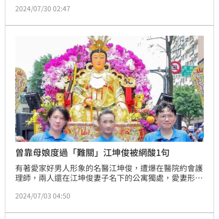
2024/07/30 02:47
娘娘竟降神開金口，指示她到台大醫院找他；果真，孕
婦在懷胎期間所遇的不順遂，全都迎刃而解。
曾靠母娘度過「難關」江坤俊被網酸1句
有著愛家好男人形象的名醫江坤俊，遭爆在醫院約會護
理師，兩人還在江坤俊妻子名下的公寓獨處，愛妻形象
崩塌，粉絲難以諒解。江坤俊曾指出每年初三必到松山
2024/07/03 04:50
慈惠堂走春，透露曾有乩身師姐代母娘傳達，若有困
難，都可以叫母娘的名字，某次他在處理腸沾黏手術時
遇到困難，他也默念「母娘、母娘，我有困難了，請來