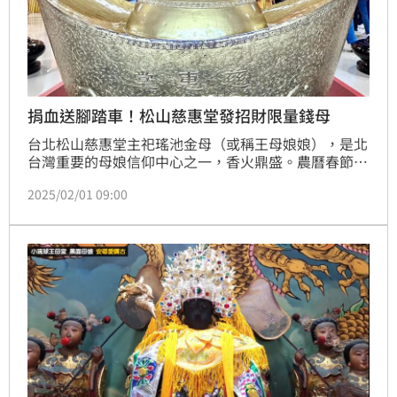
捐血送腳踏車！松山慈惠堂發招財限量錢母
台北松山慈惠堂主祀瑤池金母（或稱王母娘娘），是北
台灣重要的母娘信仰中心之一，香火鼎盛。農曆春節期
間，慈惠堂舉辦各式祈福與公益活動，初一至初五特別
2025/02/01 09:00
準備限量錢母，供信眾領取祈福。此外，為響應公益，
慈惠堂於國曆2月2日舉辦捐血活動，鼓勵民眾捲起袖子
捐熱血，現場更準備豐富好禮，包括平安米、腳踏車、
限量版母娘樂高、廚房用品等，讓善行帶來更多祝福。