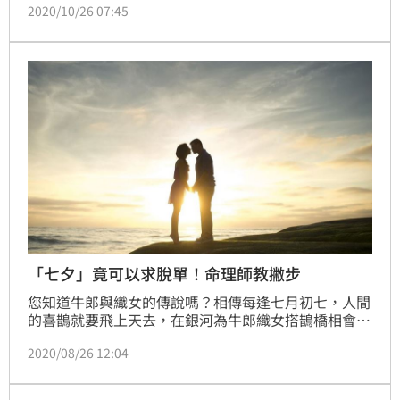
2020/10/26 07:45
而已。
「七夕」竟可以求脫單！命理師教撇步
您知道牛郎與織女的傳說嗎？相傳每逢七月初七，人間
的喜鵲就要飛上天去，在銀河為牛郎織女搭鵲橋相會。
知名命理師、社團法人台中市名門命理教育協會創會理
2020/08/26 12:04
事長楊登嵙，特別為民眾說說七夕的故事，更教民眾如
何在七夕求好姻緣、好人緣、旺桃花。