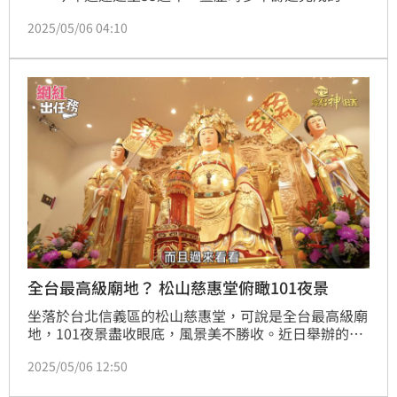
娘文化館」正式啟用，特擴大舉辦台北母娘文化季，在
2025/05/06 04:10
4月19日進行文化館落成揭匾儀式，以及母娘保民遶境
活動，信眾齊聚台北市區街頭，場面感人。三立電視
《寶島神很大》直播團隊也前進信義區，記錄母娘出巡
賜福的神聖時刻。
全台最高級廟地？ 松山慈惠堂俯瞰101夜景
坐落於台北信義區的松山慈惠堂，可說是全台最高級廟
地，101夜景盡收眼底，風景美不勝收。近日舉辦的台
北母娘文化季是每年台灣母娘信仰重要宗教活動，更是
2025/05/06 12:50
北台灣年度盛會，4月19日舉辦母娘保民遶境與母娘文
化館落成開光儀式，賴清德總統與台北市長蔣萬安出