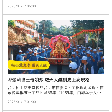
擴大舉辦，以「羅天大醮」為核心，展現道教千年文化
2025/01/17 06:00
的深厚內涵與歷史價值。醮典邀請國內外道教名家參
與，不僅是為民消災植福，也是一場信仰與文化傳承的
盛會。
降鸞濟世王母娘娘 羅天大醮創史上高規格
台北松山慈惠堂位於台北市信義區，主祀瑤池金母，信
眾會尊稱該廟宇於民國58年（1969年）由郭葉子女士
創立，最初在基隆路自宅設堂為母娘服務，母娘鸞降聖
2025/01/17 01:00
諭，為民治病消災解厄等慈悲救世，最終於民國70年遷
至現址，因神威顯赫，成為北台灣規模宏大的母娘信仰