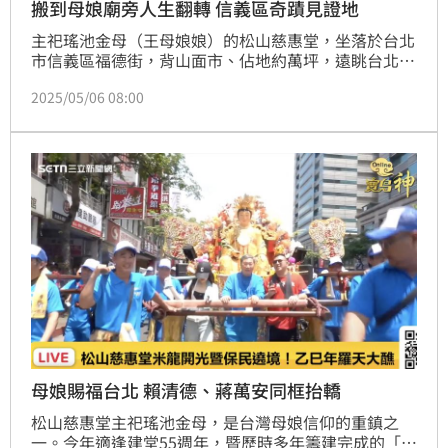
搬到母娘廟旁人生翻轉 信義區奇蹟見證地
主祀瑤池金母（王母娘娘）的松山慈惠堂，坐落於台北
市信義區福德街，背山面市、佔地約萬坪，遠眺台北
101、景緻開闊，被譽為全台視野最佳的信仰地標之
2025/05/06 08:00
一。如今香火鼎盛、廟貌宏偉的慈惠堂，55年前卻是從
一間鐵皮屋與一個奶粉罐起家，發展歷程堪稱傳奇。
母娘賜福台北 賴清德、蔣萬安同框抬轎
松山慈惠堂主祀瑤池金母，是台灣母娘信仰的重鎮之
一。今年適逢建堂55週年，暨歷時多年籌建完成的「母