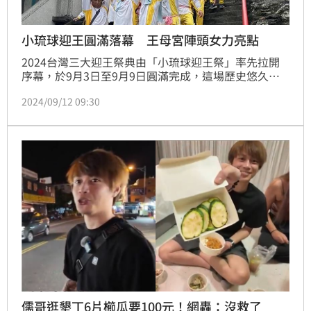
小琉球迎王圓滿落幕 王母宮陣頭女力亮點
2024台灣三大迎王祭典由「小琉球迎王祭」率先拉開
序幕，於9月3日至9月9日圓滿完成，這場歷史悠久的
宗教活動展現了小琉球居民對傳統信仰的虔誠與堅韌，
2024/09/12 09:30
遶境路程不但要穿越島上陡峭的山路及巷弄，更要面對
離島烈日和風雨，具有高挑戰性。其中，小琉球王母宮
作為重要陣頭之一，女性轎班也成為迎王祭典的亮點。
儒哥逛墾丁6片櫛瓜要100元！網轟：沒救了