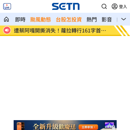
登入
即時
颱風動態
台股怎投資
熱門
影音
熱搜
首發
狂飆後考驗來了！下週1指標恐掀美股暴動
蔣萬安
酸