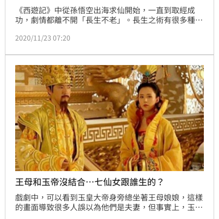
《西遊記》中從孫悟空出海求仙開始，一直到取經成
功，劇情都離不開「長生不老」。長生之術有很多種，
王母娘娘的蟠桃和鎮元大仙的人參果都很有名、量也不
2020/11/23 07:20
少，而這世間卻只有一個唐僧，為什麼妖怪們不去打人
參果和蟠桃的主意，偏偏盯著唐僧肉不放？原因竟與
佛、道鬥爭，以及唐僧是「金蟬子」轉世的秘密有關。
王母和玉帝沒結合…七仙女跟誰生的？
戲劇中，可以看到玉皇大帝身旁總坐著王母娘娘，這樣
的畫面導致很多人誤以為他們是夫妻，但事實上，玉皇
大帝的老婆並非王母娘娘，兩人也只是一般的同事關係