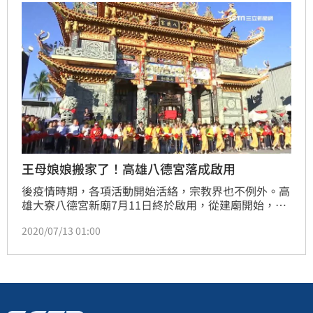
王母娘娘搬家了！高雄八德宮落成啟用
後疫情時期，各項活動開始活絡，宗教界也不例外。高
雄大寮八德宮新廟7月11日終於啟用，從建廟開始，就
有許多信眾自發性參與，落成儀式上，還有空姐禮生來
2020/07/13 01:00
幫忙，成了現場最美「嬌」點。