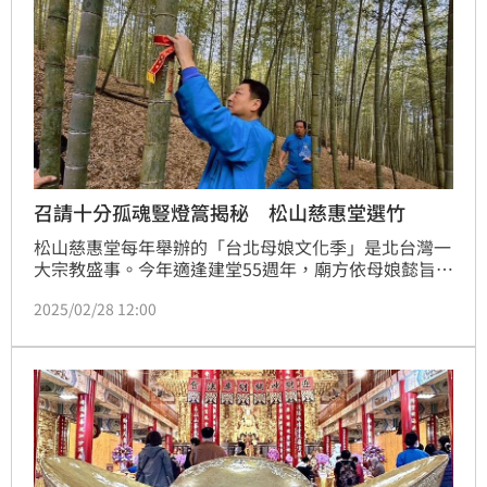
召請十分孤魂豎燈篙揭秘 松山慈惠堂選竹
松山慈惠堂每年舉辦的「台北母娘文化季」是北台灣一
大宗教盛事。今年適逢建堂55週年，廟方依母娘懿旨擴
大規模，舉辦高規格的羅天大醮。其中，豎燈篙的竹子
2025/02/28 12:00
更是慎重選取，展現對傳統儀式的尊崇。近日進行燈篙
竹的選取過程，過程極為嚴謹，需經歷「認竹」、「取
竹」與「運竹」三大步驟。