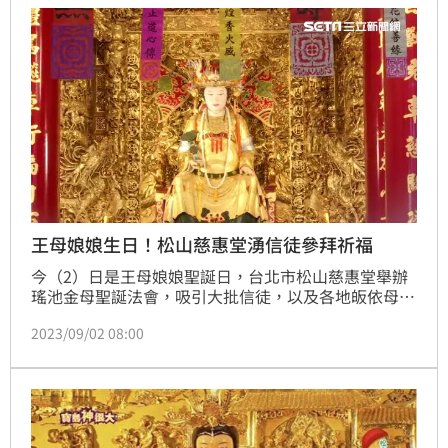
幫我」，果真突破關卡手術順利完成。這段話也在江坤
俊捲入緋聞後被挖出，網友狂虧「王母娘娘知道你這樣
嗎？」
王母娘娘生日！松山慈惠堂湧信徒參拜祈福
今（2）日是王母娘娘聖誕日，台北市松山慈惠堂舉辦
瑤池金母聖誕法會，吸引大批信徒，以及各地皈依母娘
的子弟們，也到場參拜，場面盛大。同時廟方也特別在
2023/09/02 08:00
這天和政大宗教研究所舉辦產學合作簽約儀式，為推廣
母娘文化盡心力。