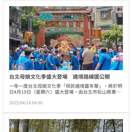
席，爲號稱北台最大八萬斤的巨型米龍開光點睛，儀式
可說是莊嚴隆重。
台北母娘文化季盛大登場 遶境路線圖公開
一年一度台北母娘文化季「保民遶境嘉年華」，將於明
日4月19日（星期六）盛大登場，由台北市松山慈惠堂
主辦，作為2025母娘文化季的重要活動之一，今年特
2025/04/18 04:00
別結合羅天大醮科儀，適逢建堂55週年與母娘文化館落
成，預計將吸引上萬人參與，共襄這場宗教與文化的盛
會。活動當日上午9:30將進行30米巨龍開光儀式，
10:30起駕展開全日遶境行程。