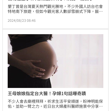
墾丁曾是台灣夏天熱門觀光勝地，不少外國人訪台也會
特地南下旅遊，但如今觀光客人數卻雪崩式下降，飯店
業者透露，今年暑假是27年來最低，住房率僅過去的一
2024/08/23 08:46
半。網紅Ru儒哥近日與工作夥伴一起逛墾丁大街，總
共花5560元，其中一盒六片櫛瓜居然要價100元，讓工
作人傻眼直呼：「哈囉，這是王母娘娘種的節瓜是
嗎？」
王母娘娘指定台大醫！孕婦1句話曝奇蹟
不少人會去廟裡拜拜，祈求生活平安順遂，盼神明能保
佑，並助一臂之力。近日台大婦產科醫師施景中分享，
曾有一名孕婦在祈求主祀王母娘娘保佑孕期順利，王母