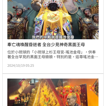
牽亡魂喚醒昏迷者 全台少見神奇黑面王母
位於小琉球的「小琉球上杉王母宮-瑤池金母」，供奉
著全台罕見的黑面王母娘娘，特別的是，這尊瑤池金母
還能「辦陰事」。祂不僅能牽亡（俗稱觀落陰），讓生
2024/10/19 05:25
者與亡者溝通，在小琉球早期，無論是牽亡還是調陰，
幾乎都來這裡請黑面母娘協助，這座王母宮成為當地重
要的信仰中心之一。