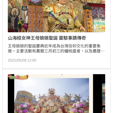
山海經女神王母娘娘聖誕 靈驗事蹟傳奇
王母娘娘的聖誕慶典近年成為台灣信仰文化的重要象
徵。主要活動有農曆三月初三的蟠桃盛會，以及農曆七
月十八的王母娘娘聖誕，今年恰逢國曆9月8日，各地宮
2025/09/08 12:00
廟皆準備盛大慶典。