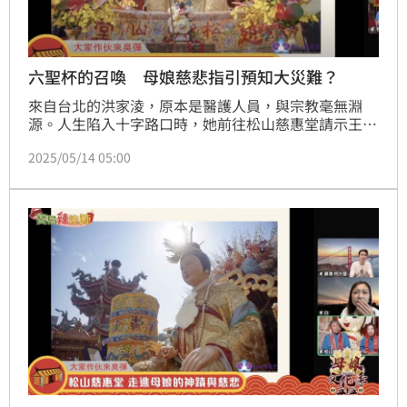
六聖杯的召喚 母娘慈悲指引預知大災難？
來自台北的洪家淩，原本是醫護人員，與宗教毫無淵
源。人生陷入十字路口時，她前往松山慈惠堂請示王母
娘娘，意外獲得連續六聖杯的神諭，彷彿母娘親自點
2025/05/14 05:00
名。這段震撼人心的經歷，也成為她轉變命運的起點。