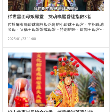
稀世黑面母娘顯靈 撿魂喚醒昏迷指數3者
位於屏東縣琉球鄉杉板路角的小琉球王母宮，主祀瑤池
金母，又稱王母娘娘或母娘。特別的是，這間王母宮供
奉的神像為黑面母娘，在台灣十分罕見。黑面母娘被認
2025/01/23 11:00
為具有特殊的靈力，能辦陰間事務，例如收驚撿魂、牽
亡（俗稱觀落陰），幫助生者與亡者溝通。這項能力也
傳至彰化員林一帶，由王母宮現任乩身李老先生在分靈
的員林小琉球王母宮服務。