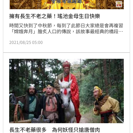
擁有長生不老之藥！瑤池金母生日快樂
時間又快到了中秋節，每到了此節日大家總是會再複習
「嫦娥奔月」膾炙人口的傳說，該故事最經典的橋段就
是后羿從西王母手上得到長生不老藥，爾後被嫦娥偷
2021/08/25 05:00
吃。而今天農曆七月十八正是這位擁有長生不老藥的神
明「瑤池金母」的誕辰，祂的形象到底為何呢？為什麼
會有全部人都夢寐以求的不老之藥呢？就讓我們繼續看
下去。
長生不老藥很多 為何妖怪只搶唐僧肉