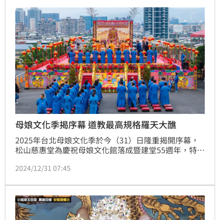
中心之一。每年舉辦的母娘文化季是全台母娘信仰重要
活動，今年將於4月28日至5月4日舉辦，其羅天大醮預
計將創史上高規格，令人注目期待。
母娘文化季揭序幕 道教最高規格羅天大醮
2025年台北母娘文化季於今（31）日隆重揭開序幕，
松山慈惠堂為慶祝母娘文化館落成暨建堂55週年，特擴
大舉辦慶祝活動「乙巳年羅天大醮」，由開山宗師郭葉
2024/12/31 07:45
子堂主、李瑞彬總策劃長、張漢呈執行長帶領眾功德主
們，於「虛皇壇」進行羅天大醮奏表科儀，為一系列活
動揭開揭幕。