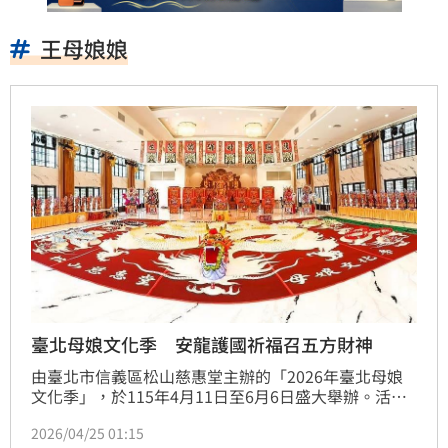
王母娘娘
臺北母娘文化季 安龍護國祈福召五方財神
由臺北市信義區松山慈惠堂主辦的「2026年臺北母娘
文化季」，於115年4月11日至6月6日盛大舉辦。活動
內容越來越精彩，4月25日將舉行保民遶境嘉年華，與
2026/04/25 01:15
安龍護國祈福大典（持續至4月29日），5月3日舉辦弘