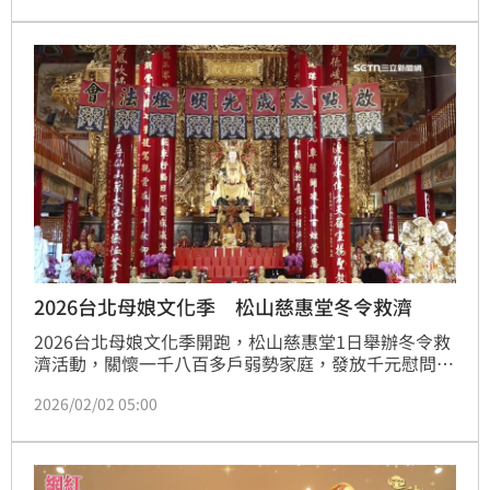
揚母愛音樂會（內含臺語展演），以及6月3日至6月6
日的冥陽普利梁皇大法會。
2026台北母娘文化季 松山慈惠堂冬令救濟
2026台北母娘文化季開跑，松山慈惠堂1日舉辦冬令救
濟活動，關懷一千八百多戶弱勢家庭，發放千元慰問金
與物資包，現場也準備熱呼呼平安齋與義剪服務，展現
2026/02/02 05:00
瑤池金母的慈悲精神。