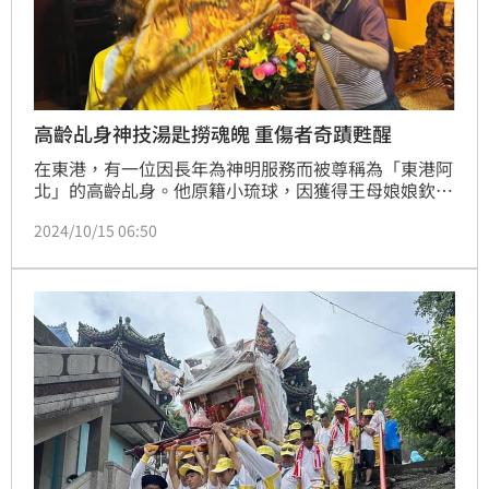
高齡乩身神技湯匙撈魂魄 重傷者奇蹟甦醒
在東港，有一位因長年為神明服務而被尊稱為「東港阿
北」的高齡乩身。他原籍小琉球，因獲得王母娘娘欽點
成為神明代言人，長期為民眾提供安魂祭改、看風水、
2024/10/15 06:50
補財庫等服務，靈驗無數。特別的是，據信眾分享，阿
北竟能以「湯匙」救回命垂一線的人，令人驚嘆不已。