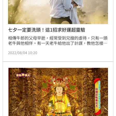
七夕一定要洗頭！這1招求好運超靈驗
相傳牛郎的父母早逝，經常受到兄嫂的虐待，只有一頭
老牛與他相伴。有一天老牛給他出了計謀，教他怎樣娶
織女做妻子，到了那一天，美麗的仙女們果然到銀河沐
2022/08/04 10:20
浴，在水中嬉戲，這時藏在蘆葦中的牛郎突然跑出來拿
走了織女的衣裳，驚惶失措的仙女們急忙上岸穿好衣裳
飛走了，唯獨剩下織女。