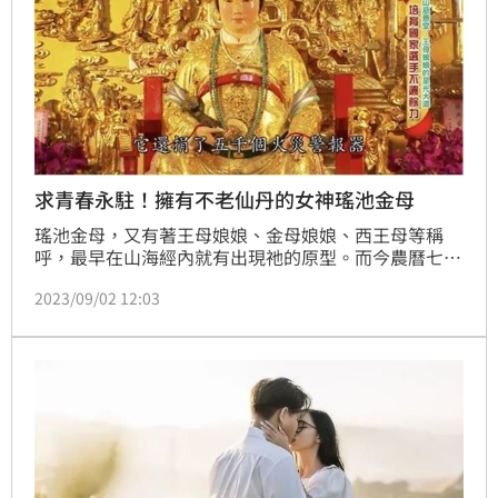
求青春永駐！擁有不老仙丹的女神瑤池金母
瑤池金母，又有著王母娘娘、金母娘娘、西王母等稱
呼，最早在山海經內就有出現祂的原型。而今農曆七月
十八日就是這位擁有長生不老藥的女神「瑤池金母」誕
2023/09/02 12:03
辰，祝福祂聖誕千秋的同時，也來看看究竟為何祂手中
會握有人人夢寐以求的不老仙丹吧！