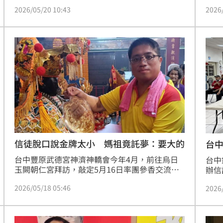
殘忍的恐嚇手段無止盡榨乾王家資產，最終導致
對王
2026/05/20 10:43
2026
王家五口在無窗密室內不堪精神與金錢雙重高
段無
壓，集體走上絕路。檢方痛斥李女手段惡劣、間
窗密
接害死 5 條人命，依法重求有期徒刑 15 年以
路。
上。在歷經大半年審理台中地方法院定於今日
命，
（20 日）上午9時30分宣判李惠雯有期徒刑11
年審
年。痛失5名至親的王家女婿表示「判決11年，
30
明顯不符合社
信徒脫口說金牌太小 媽祖竟託夢：要大的
台中豐原武德宮神濟神轎會今年4月，前往烏日
台中
玉闕朝仁宮拜訪，敲定5月16日率團參香交流，
辦信
不料王姓爐主在參觀完廟宇，進入內殿參拜時，
年度
2026/05/18 05:46
2026
一見到媽祖神尊上懸掛的金牌，不經意隨口說
全國
出：「你們媽祖掛的金牌太小了啦！」，沒想到
中。
事後媽祖竟「托夢」給爐主要更大的金牌。巧的
親自
是，爐主本身職業就是銀樓老闆，趕在參香前訂
原區