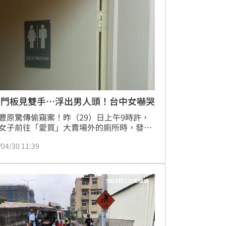
遠風險、顧生活」、「樂齡相伴不孤單、防
護在身邊」的宣導活動，落實關懷弱勢的社
益責任。
所門板見雙手⋯浮出男人頭！台中女嚇哭
豐原驚傳偷窺案！昨（29）日上午9時許，
女子前往「愛買」大賣場外的廁所時，發覺
名男子尾隨，她進入廁所後機警的先觀察，
/04/30 11:39
出現一雙手攀在門板上，隨後慢慢浮出一顆
讓女子嚇得全身發抖，同時打電話向廁所外
公求助，警方獲報後趕抵當場逮捕33歲陳
依法送辦。