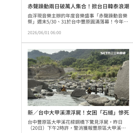
赤聲躁動兩日破萬人集合！掀台日韓泰浪潮
由浮現音樂主辦的年度音樂盛事「赤聲躁動音樂
祭」週末5/30、31於台中豐原圓滿落幕！今年音
樂祭以「交流與合作」為主軸，破天荒邀請到來
2026/06/01 06:00
自台、日、韓、泰、新等全球共7個國家的頂尖
音樂人與樂團齊聚一堂。兩天活動火力全開，共
吸引超過萬名熱血樂迷到場共襄盛舉，為豐原注
入無與倫比的音樂狂熱。赤聲躁動音樂祭
（CARNIVAL FEVER）是由音樂祭廠牌浮現音樂
所推出、以青春與愛為核心的台中指標性音樂祭
品牌，
新／台中大甲溪漂浮屍！女困「石縫」慘死
台中豐原區大甲溪花樑鋼橋下驚見浮屍，昨日
（20日）下午2時許，警消獲報豐原區大甲溪南