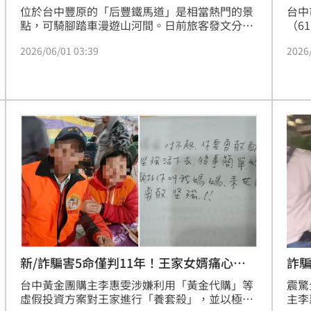
位於台中豐原的「后豐鐵馬道」是相當熱門的景
台中
點，可騎腳踏車漫遊山河間。日前旅客發文分
（6
享，到當地騎腳踏車發現，除了周遭停車位已不
箱壓
2026/06/01 03:39
2026
是一位難求，鐵馬道上人潮也退一大半，騎車時
場時
不會擠在一起，好奇人潮減少的原因。不少人點
名和天氣太熱、5月底時豐原還有其他熱門活動
等有關。
新/詐騙害5命僅判11年！王家女婿痛心發
詐騙
聲
台中黃金團購主李惠雯涉嫌利用「黃金代購」等
震驚
虛假投資方案對王家進行「養套殺」，並以極其
主李