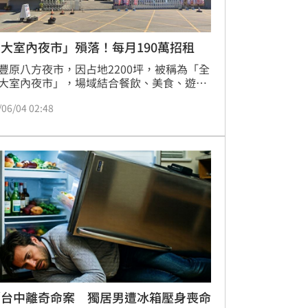
大室內夜市」殞落！每月190萬招租
豐原八方夜市，因占地2200坪，被稱為「全
大室內夜市」，場域結合餐飲、美食、遊戲
集等多元功能，在全盛時期吸引不少豐原及
/06/04 02:48
地區民眾前往消費。但隨著消費習慣改變及
夜市競爭加劇，近期八方夜市傳出以每月
0萬元價格對外招租，消息曝光後引發地方熱
／台中離奇命案 獨居男遭冰箱壓身喪命