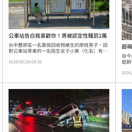
熱潮
10:00
15
公車站告白我喜歡你！男被認定性騷罰2萬
台中豐原區一名靠撿回收物維生的廖姓男子，因
超
對公車站等車的一名陌生女子小美（化名）有好
自今
感，多次在公車站注視小美，並小聲對小美說出
庭飼
2026/06/26 09:30
「我喜歡你」，嚇得小美報警處理。事後廖男被
則須
依違反《性騷擾防治法》裁罰2萬元，廖男不
2026
一隻
服，提起行政訴訟，但法官檢視相關資料後，認
心恐
定廖男性騷擾行為屬實，駁回廖男訴願。
查，
改善