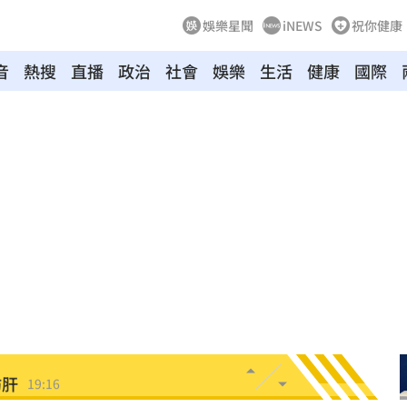
娛樂星聞
iNEWS
祝你健康
音
熱搜
直播
政治
社會
娛樂
生活
健康
國際
超好
19:33
面目
19:33
姿勢
19:32
崩潰
19:28
雄鷹
19:24
肪肝
19:16