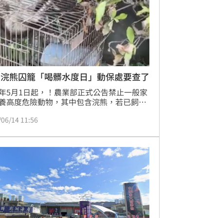
萌浣熊囚籠「喝髒水度日」動保處要查了
年5月1日起，！農業部正式公告禁止一般家
養高度危險動物，其中包含浣熊，若已飼養
1年內登記備查。不過日前有民眾發現，有
/06/14 11:56
北美浣熊被關在戶外狹小的生鏽鐵籠內，擔
涉及不當飼養。動保處獲報後派員前往訪
若確實有照護不當等情事，將依法要求限期
；若逾期未改，最高可處1萬5千元罰鍰。