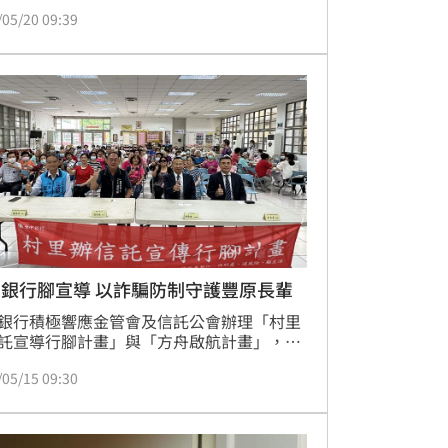
家進行「養套殺」，並以極其殘忍的恐嚇手
/05/20 09:39
止盡榨乾王家資產，最終導致王家五口在無
室內不堪精神與金錢雙重高壓，集體走上絕
檢方痛斥李女手段惡劣、間接害死 5 條人
依法重求有期徒刑 15 年以上。在歷經大半
理台中地方法院定於今日（20 日）上午9時
分宣判，李惠雯
台中銀行腳宣導 以詐騙防制守護豐原長輩
銀行積極響應金管會及信託公會辦理「村里
託宣導行腳計畫」與「方舟啟航計畫」，今
巡迴宣導活動已於2月全面展開，迄今已在
/05/15 09:30
各鄰里及偏鄉地區辦理32場次，並持續增加
今（5/13）日上午，由該行副總經理鄭榮國
領軍，帶領信託部、法務暨法令遵循部於豐
翁子里活動中心舉辦「信託來幫忙—保財