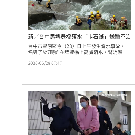
8國球員齊聚高雄 Formosa 7s掀足球
理想混蛋號召粉絲跨海追星吃美食！
18:
新／台中男埤豐橋落水「卡石縫」送醫不治
台中市豐原區今（28）日上午發生溺水事故，一
名男子於7時許在埤豐橋上高處落水，警消獲報
後立即動員大批人力搜救，傍晚4時29分協助男
2026/06/28 07:47
子脫困，但拉上岸時已經沒有生命跡象，緊急送
醫搶救。