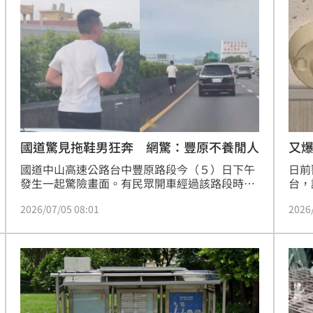
還有3名駕駛受傷，分別為32歲女子、36歲女子
賠」
錢
及26歲女子。至於詳細事故發生原因，仍有待警
台中
18:34
方進一步釐清。
刑。
看傻
18:33
晚
18:32
應了
18:31
國道驚見拖鞋男狂奔 網驚：豐原不養閒人
又
國道中山高速公路台中豐原路段今（５）日下午
日前
發生一起驚險畫面。有民眾開車經過該路段時，
台，
目擊一名年輕男子竟然在高速公路的中央安全島
友在
2026/07/05 08:01
2026
上奮力奔跑，驚險萬分的過程被車內乘客拍下並
口，
上傳至社群平台Threads，隨即引發大批網友瘋
報警
傳與討論。
明，
」氣
12:00
乳室
成形
12:00
場！
10:30