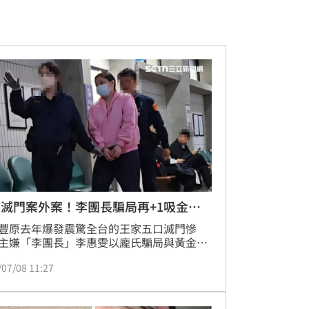
滅門案外案！李團長騙局再+1吸金百
豐原去年爆發震驚全台的王家五口滅門慘
主嫌「李團長」李惠雯以龐氏騙局與黃金投
餌，狠詐王家等12人1500多萬元，全案調查
/07/08 11:27
有發現「李團長」涉及另一起「衛生棉團
投資詐騙案，她曾向2名被害人詐得100多萬
雖李女強調曾向對方提醒「投資有賺有