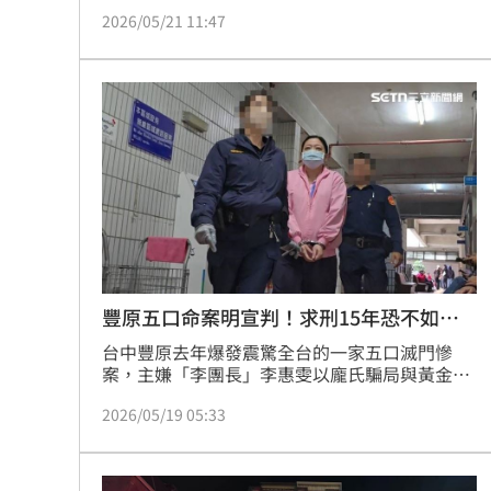
岸疑似有浮屍卡在石縫內，立即派員到場搜救，
2026/05/21 11:47
後續已將遺體打撈上岸。經初步確認，死者為女
性、年齡不詳，目前全案已交由警方處理。
豐原五口命案明宣判！求刑15年恐不如預
期
台中豐原去年爆發震驚全台的一家五口滅門慘
案，主嫌「李團長」李惠雯以龐氏騙局與黃金投
資為餌，狠詐王家等12人1500多萬元。王家人察
2026/05/19 05:33
覺被騙欲退出，又遭李女恐嚇違約強索530萬
元，被迫抵押房產還債，最終不堪折磨，五口集
體走上絕路。全案於上個月辯結，李惠雯遭檢察
官求處15年以上重刑，王家僅存的女婿朱男也親