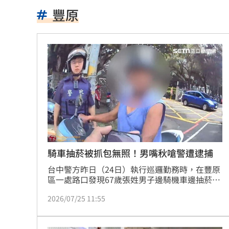
伍婉華喊白沙屯颱風致歉 全網打氣讚
豐原
月薪3萬多怎麼活下去？過來人揭真實生
大咖歌后花蓮度假3天 喊話巧遇直接合
3大SM門面擔歌謠大戰主持！同框顏值
繞違停貨車遭撞！嘉義婦慘死姪重傷
19:
新濠建設單日狂掃5點 風佑築豪取8連
震後徒手搬瓦礫救人 委國舉重名將摘
騎車抽菸被抓包無照！男嘴秋嗆警遭逮捕
台中警方昨日（24日）執行巡邏勤務時，在豐原
魯冰花原唱隔13年開唱 台下驚見一票
區一處路口發現67歲張姓男子邊騎機車邊抽菸，
立即上前攔查勸導，意外抓包張男無照駕駛，依
長野安曇野暴雨釀土石流 390住宿客受
2026/07/25 11:55
法開單、扣牌、扣車。不料，張男拒絕配合還怒
扔罰單，當場被依妨害公務罪逮捕，全案移送地
白海豚轉輕颱！最快「今夜脫離暴風圈
檢署偵辦。