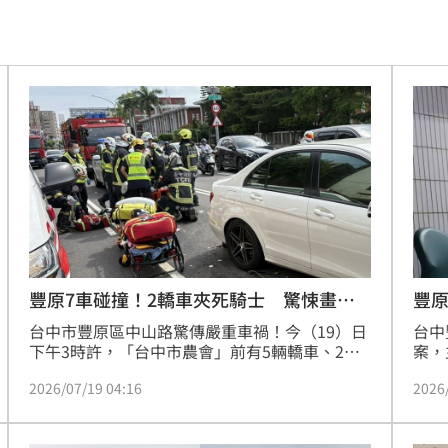
親切
19:15
活
19:15
照
19:13
炸裂
19:02
00
勝
18:51
雙金
18:43
豐原7車碰撞！2轎車夾死騎士 驚悚畫面
豐原
曝
萬
台中市豐原區中山路驚傳嚴重車禍！今（19）日
台中
大咖
18:40
下午3時許，「台中市農會」前有5輛轎車、2輛
案，
機車因不明原因發生碰撞，其中有輛機車遭前後
資為
困
18:37
2026/07/19 04:16
2026
車輛夾擊，造成40歲男騎士一度受困車底，當場
時，
失去生命跡象，警消人員獲報趕抵，立即使用破
購」
」
18:36
壞機具將受困騎士救出並送醫搶救。另外，現場
元，