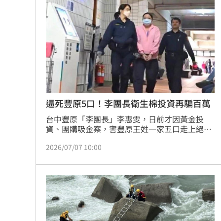
獨／曝YT暫停更3週 南珉貞：不是因為
李李仁慶祝父親節！合體大尾油土伯網
小孩不願繫安全帶！全機乘客慘滯留一
傳與女員工婚外情助升遷 FIFA主席回
台灣彩券開獎直播中
逼死豐原5口！李團長衛生棉投資再騙百萬
20:31
台中豐原「李團長」李惠雯，日前才因黃金投
LIVE三立+24小時直播
15:27
資、團購吸金案，害豐原王姓一家五口走上絕
路，遭重判11年；她另被查出，以衛生棉團購投
三立iNEWS新聞台線上直播
2026/07/07 10:00
18:00
資為名，向2名被害人誆稱「保證一定賺錢」，
詐得100萬3500元。台中地院法官認定她以不實
話術誘騙投資、事後未履約也未賠償，近日依
台彩父親節推新刮刮樂千萬頭獎超「爸
「詐欺取財罪」判處有期徒刑1年2月，並沒收犯
罪所得，可上訴。
商場戰國來臨 台中「頂奢大道」逐漸
「拍片人的多重宇宙」職涯論壇9/12登