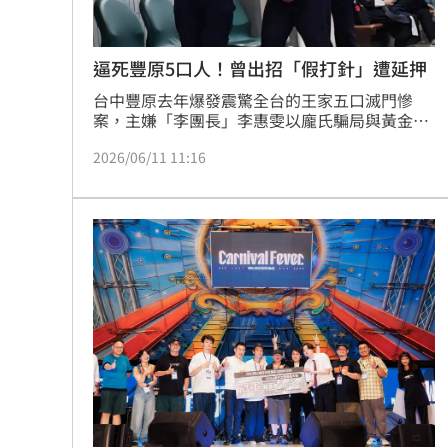
逼死豐原5口人！曾出招「假打針」遭延押
台中豐原去年爆發震驚全台的王家五口滅門慘
案，主嫌「李團長」李惠雯以龐氏騙局與黃金投
資為餌，狠詐王家等12人1500多萬元。王家人察
2026/06/11 11:16
覺被騙欲退出，又遭李女恐嚇違約強索530萬
元，被迫抵押房產還債，最終不堪折磨，全家五
口人走上絕路。一審時李女遭合併判處11年徒
刑，因羈押期將屆滿，辯護人盼交保，不過法官
認為李女曾有以「假打針」逃避罪責之嫌，裁定
6月14日起延長羈押2月。