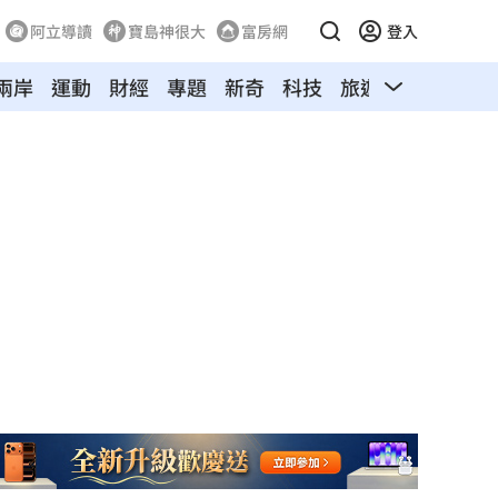
阿立導讀
寶島神很大
富房網
登入
兩岸
運動
財經
專題
新奇
科技
旅遊
汽車
寵物