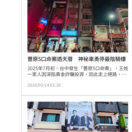
自出庭，懇請法官嚴懲李女，全案將於明日（20
日）上午9時30分宣判。
豐原5口命案透天厝 神秘車勇停最陰騎樓
2025年7月初，台中發生「豐原5口命案」，王姓
一家人因深陷黃金詐騙投資，因此走上絕路，案
件震驚全國。王家在豐原租下車站前方4層樓的
2026/05/14 02:38
透天厝，開設生存遊戲軍用品社10多年，雖位處
黃金地段，但自從命案發生後，大門已深鎖近一
年，入夜後當地居民仍不敢靠近。近期卻有一輛
賓士車晚上停在凶宅的騎樓，白天才開走，讓居
民相當詫異。