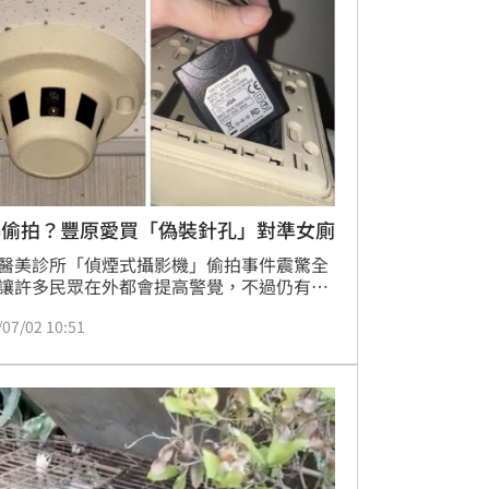
，但檢方仍認為李女說法與事實不符，對此
地院對此依詐欺取財罪判處李女1年2月徒
爆偷拍？豐原愛買「偽裝針孔」對準女廁
醫美診所「偵煙式攝影機」偷拍事件震驚全
讓許多民眾在外都會提高警覺，不過仍有網
台中豐原賣場「愛買」內的哺乳室、女廁門
/07/02 10:51
發現天花板角落裝有煙霧偵測器，嚇得立即
，並上網PO文揭露此事。事後業者在網路聲
監視器拍攝內容只是門口，未涉及女廁和哺
內部，未侵犯相關隱私問題。