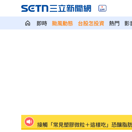
即時
颱風動態
台股怎投資
熱門
影
粉絲輕生後首露面！西村力演唱會狀態
阿信慘跌 親洩言承旭吳建豪周渝民真
「AI性愛機器人」將問世！聊天還可換
SBS歌謠大戰開播30分鐘傳災情！粉絲
羅戈8局失1分好投 兄弟火力爆發橫掃
接觸「常見塑膠微粒＋這樣吃」恐釀脂