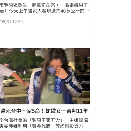
市豐原區發生一起離奇命案，一名張姓男子
1歲）今天上午被家人發現遭約40多公斤的冰
在身上，且已無呼吸心跳，警消人員獲報到
/05/31 12:39
，確認張男已明顯死亡，未予送醫。
逼死台中一家5命！蛇蠍女一審判11年
全台灣社會的「豐原王家五命」，主嫌團購
惠雯涉嫌利用「黃金代購」等虛假投資方案