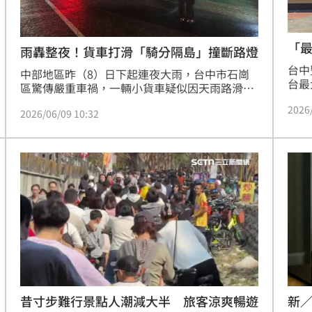
「最
雨轟整夜！貨車打滑「騎分隔島」撞斷路燈
台中
中部地區昨（8）日下起連夜大雨，台中市石崗
台最
區驚傳嚴重車禍，一輛小貨車疑似因天雨路滑，
及市
不慎打滑自撞分隔島，隨後又失控撞上路燈桿造
2026
周邊
2026/06/09 10:32
成翻覆，撞擊力道猛烈，路燈桿當場被撞斷。消
周邊
防人員獲報趕抵，立即將駕駛、乘客送醫治療，
19
至於詳細事故發生原因有待釐清。
議。
昔寸步難行景點人潮減大半 旅客涼爽暢遊
新