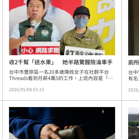
製兩面特製大金牌，獻給媽祖。
產、
詐守
會公
收2千幫「送水果」 她半路驚醒險淪車手
廁
台中市豐原區一名20多歲陳姓女子在社群平台
台中
Threads看到月薪4萬5的工作，上班內容是「代
有名
買、跑腿、代領包裹」，相當心動，立刻留言應
遭一
2026/05/08 03:15
2026
徵，順利得到工作機會。不過就在她上班前，對
果然
方突然匯了2千元要她幫忙買水果到高鐵台中站
頭，
面交，讓她心生疑惑。途中看到議員謝志忠「打
的老
擊詐騙」的看板，才猛然驚覺自己可能遇到詐
男，
騙，透過議員請來警方確認是詐團的求職詐騙陷
阱，及時阻詐避免淪為車手。