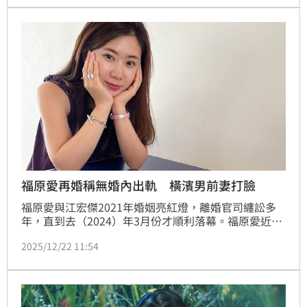
對貴為國母的呂雉而言，無疑是莫大的羞辱，滿朝武將
甚至激憤到想提兵北征。（記者唐家興）
福原愛再婚稱無婚內出軌 橫濱男前妻打臉
福原愛與江宏傑2021年婚姻亮紅燈，離婚官司纏訟多
年，直到去（2024）年3月份才順利落幕。福原愛近日
透過日媒證實再婚、懷孕雙喜訊，對象正是此前幽會遭
2025/12/22 11:54
直擊的「橫濱大谷翔平」，雖然福原愛表示兩人正式交
往時間是2021年底，但日媒卻挖出，橫濱男前妻此前
曾爆料，兩人尚未離婚前就發現福原愛寫給橫濱男的曖
昧情書。