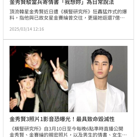
金秀賢駁當兵寄情書「我想妳」為日常說法
頂流韓星金秀賢近日遭《橫豎研究所》狂轟猛炸式的爆
料，指他與已故女星金賽綸曾交往，更逼她返還7億元
逼上絕路，並曬出多張親密照，同時曝光他入伍時，寫
2025/03/14 12:16
信給金賽綸的告白信，當時女方只有高二，金秀賢今
（14日）透過公司發聲明任愛金賽綸，不過也否認當兵
寄送的情書一事，強調僅是軍旅日常的普通書信。
金秀賢3照片1影音恐曝光！最具致命毀滅性
《橫豎研究所》自3月10日至今每晚6點準時直播公開
金秀賢、金賽綸的親密照片，以及男生的情書、女生的