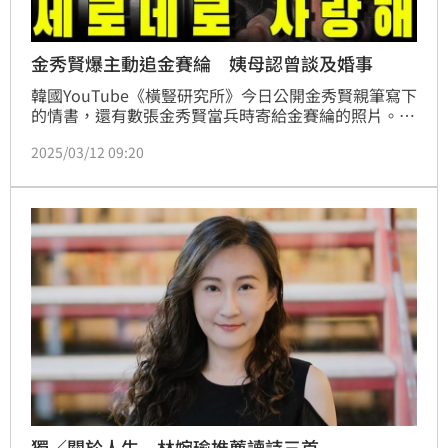
金秀賢爆主動追金賽綸 姨母認曾談及婚事
韓國YouTube《橫豎研究所》今日公開金秀賢親筆寫下
的情書，還有數張金秀賢當兵時寄給金賽綸的照片。信
中，金秀賢以「새로네로」的愛稱稱呼金賽綸，並且告
2025/03/12 09:20
白 「撒朗嘿」。
獨／關於人生 林婉瑜推薦讀詩三首