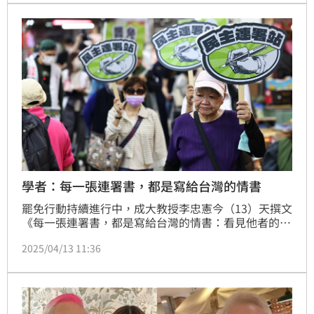
學者：每一張連署書，都是寫給台灣的情書
罷免行動持續進行中，成大教授李忠憲今（13）天撰文
《每一張連署書，都是寫給台灣的情書：看見他者的愛
與責任》，他在文中強調，大罷免，不只是政治行動，
2025/04/13 11:36
更是一場全體公民對於「我們想要怎樣的台灣」的深刻
提問。