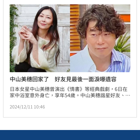
身利益」。
中山美穗回家了 好友見最後一面淚曝遺容
日本女星中山美穗曾演出《情書》等經典戲劇，6日在
家中浴室意外身亡，享年54歲。中山美穗諧星好友、搞
笑團體「インスタントジョンソン」成員渡邊隆廣，昨
2024/12/11 10:46
（10）日在部落格發文向她道別，也悲痛分享見到對方
遺容的心情。