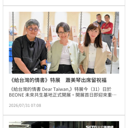
寫情書，卻在送出前先被媽媽抓包；子瑄則是曾和同學
互有好感，但都沒有勇氣跨出那一步。
《給台灣的情書》特展 蕭美琴出席留祝福
《給台灣的情書 Dear Taiwan,》特展今（31）日於
BEONE 未來共生基地正式開展。開展首日即迎來重量
級貴賓，副總統蕭美琴在策展人小令(劉毓雯)與知名藝
2026/07/31 07:08
術家何景窗的導 覽下親臨觀展。蕭副總統細細體會展
區中紀錄的每一份集體記憶，對於展覽拋開生硬對立、
專注於「站出來的勇敢公民」與「公民對話」的策展理
念表達肯定。