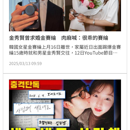
金秀賢曾求婚金賽綸 肉麻喊：很乖的賽綸
韓國女星金賽綸上月16日離世，家屬近日出面踢爆金賽
綸15歲時就和男星金秀賢交往，12日YouTube節目
《橫豎研究所》再曝光更多細節，內容包括金秀賢當兵
2025/03/13 09:59
時寫給金賽綸的情書、傳給金賽綸在軍中的自拍照，以
及到巴黎工作時寫肉麻的明信片，金賽綸阿姨透露，一
開始就是金秀賢先開始接近金賽綸，兩人交往後，金秀
賢甚至與剛成年的金賽綸討論結婚。