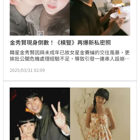
金秀賢現身倒數！《橫豎》再爆新私密照
韓星金秀賢因與未成年已故女星金賽綸的交往風暴，更
挨批公關危機處理經驗不足，導致引發一連串人設崩
壞，代言品牌更 一一大動作切割，在神隱21天後，今
2025/03/31 02:09
天下午將首度露面，YouTube頻道《橫豎研究所》在記
者會前，再度公布他的私密照。