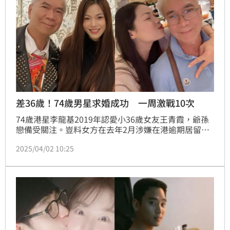
差36歲！74歲男星求婚成功 一周激戰10次
74歲港星李龍基2019年認愛小36歲女友王青霞，爺孫
戀備受關注。豈料女方在去年2月涉嫌在港逾期居留，
並使用假文件對入境的主任做虛假申述。事後案件開
2025/04/02 10:25
庭，王青霞坦承其中五項罪名被判處2年1個月有期徒
刑。而李龍基近期上節目，自曝已向獄中未婚妻求婚成
功，一出獄就會儘快辦手續。