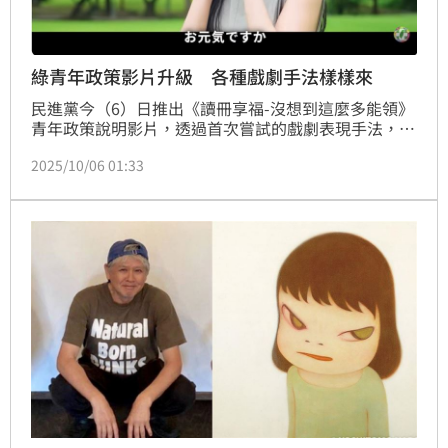
綠青年政策影片升級 各種戲劇手法樣樣來
民進黨今（6）日推出《讀冊享福-沒想到這麼多能領》
青年政策說明影片，透過首次嘗試的戲劇表現手法，致
敬經典電影《情書》和動漫《火影忍者》、驚悚片和台
2025/10/06 01:33
八劇，橋段設計彩蛋重重。主持人邱庭化身形影不離的
政策小精靈，凸顯賴政府致力推行青年生活減壓、安心
讀書的施政目標。