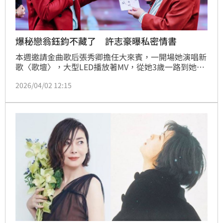
爆秘戀翁鈺鈞不藏了 許志豪曝私密情書
本週邀請金曲歌后張秀卿擔任大來賓，一開場她演唱新
歌〈歌壇〉，大型LED播放著MV，從她3歲一路到她出
道、站上金曲獎舞台的畫面，就像是她40多年來演藝生
2026/04/02 12:15
涯的濃影，張秀卿難掩悸動，歌一唱完忍到最後還是哭
了。她出身屏東鄉下，靠著努力與實力，從歌廳秀唱到
大舞台，如今成為金曲歌后，所以〈歌壇〉這首歌就像
是她在唱自己的人生。蔡維歆