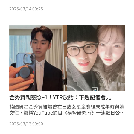
簡訊內容，風波連日來延燒。而該頻道（13）日晚間節
2025/03/14 09:25
目方再釋出新照片，並語帶威脅對金秀賢喊話。
金秀賢親密照+1！YTR放話：下週記者會見
韓國男星金秀賢被爆曾在已故女星金賽綸未成年時與她
交往，爆料YouTube節目《橫豎研究所》一連數日公開
雙方親密照、女方簡訊、男方肉麻情書等證據，當中還
2025/03/13 09:00
牽扯到7億韓元（約新台幣1586萬元）債務紛爭，可說
是一波未平一波又起。今（13）日節目方再釋出新照