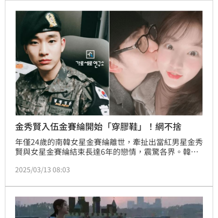
片，並語帶威脅對金秀賢喊話。
金秀賢入伍金賽綸開始「穿膠鞋」！網不捨
年僅24歲的南韓女星金賽綸離世，牽扯出當紅男星金秀
賢與女星金賽綸結束長達6年的戀情，震驚各界。韓國
自媒體《橫豎研究所》爆料，金秀賢曾和當年僅15歲的
2025/03/13 08:03
金賽綸於2015年開始交往，戀愛關係持續至2021年，
金秀賢直接通知金賽綸分手。更令人唏噓的是，戀愛後
的第二年，29歲的金秀賢被徵召入伍，金賽綸為表達對
男友的思念，開始穿膠鞋，這一穿就是5年。（記者唐
家興）