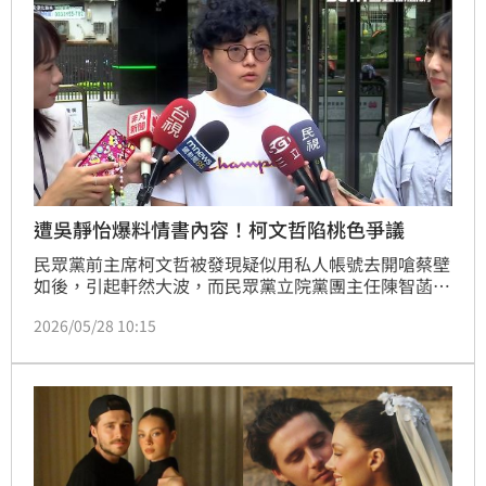
遭吳靜怡爆料情書內容！柯文哲陷桃色爭議
民眾黨前主席柯文哲被發現疑似用私人帳號去開嗆蔡壁
如後，引起軒然大波，而民眾黨立院黨團主任陳智菡則
是證實確實是柯文哲的個人帳號，但這也讓昔日幕僚吳
2026/05/28 10:15
靜怡看不下去，先在社群上透露曾替柯文哲處理很多公
關事件，隨後又到了直播節目爆料柯文哲的情書內容，
更稱柯文哲和很多人說過「喜歡你」，還曾把對方嚇到
換公司、離開台灣。