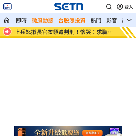
登入
即時
颱風動態
台股怎投資
熱門
影音
熱搜
職碰
新／遭爆離婚台玻千金 小刀首發聲證實
白海豚
曝