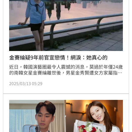
金賽綸疑9年前官宣戀情！網淚：她真心的
近日，韓國演藝圈最令人震憾的消息，莫過於年僅24歲
的南韓女星金賽綸離世後，男星金秀賢遭女方家屬指
控，他曾與當年僅15歲的金賽綸交往長達6年；韓國
2025/03/13 05:29
YouTube《橫豎研究所》還陸續曝光兩人交往期間的
「多項鐵證」；不僅如此，更有網友挖出，金賽綸疑似
曾在2016年5月21日官宣戀情，只是當時並未被發現。
（記者唐家興）