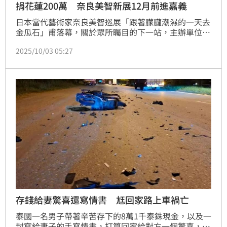
捐花蓮200萬 奈良美智新展12月前進嘉義
日本當代藝術家奈良美智巡展「跟著朦朧潮濕的一天去
金瓜石」甫落幕，關於眾所矚目的下一站，主辦單位文
化總會今（3）日宣布，就在嘉義縣的「新港文化館25
2025/10/03 05:27
號倉庫」！展期為2025年12月12至2026年5月17日，
奈良美智經典之作《朦朧潮濕的一天》將陪伴嘉義縣的
朋友度過長達5個月的美好時光。
存錢給妻驚喜還寫情書 尪回家路上車禍亡
泰國一名男子帶著辛苦存下的8萬1千泰銖現金，以及一
封寫給妻子的手寫情書，打算回家給對方一個驚喜，卻