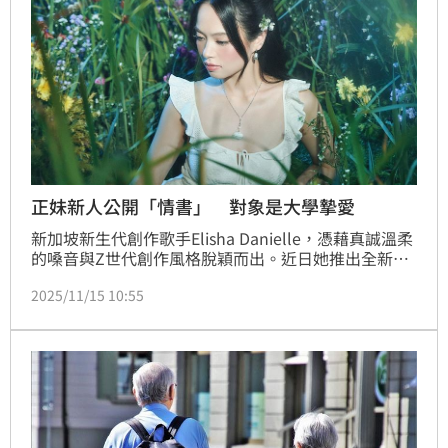
正妹新人公開「情書」 對象是大學摯愛
新加坡新生代創作歌手Elisha Danielle，憑藉真誠溫柔
的嗓音與Z世代創作風格脫穎而出。近日她推出全新英
文單曲〈Freeze〉，紀錄在澳洲唸大學的美好記憶，
2025/11/15 10:55
MV則走進一座神秘花園拍攝長達18小時，但她一點都
不覺得累，開心直呼：「這個場景好像是出現在夢境中
的畫面，感覺像是在夢裡拍MV。」