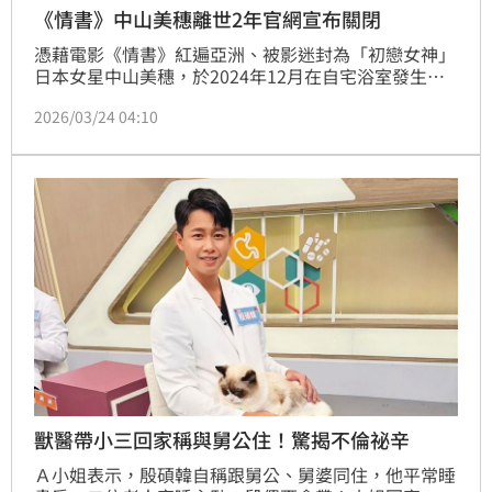
《情書》中山美穗離世2年官網宣布關閉
憑藉電影《情書》紅遍亞洲、被影迷封為「初戀女神」
日本女星中山美穗，於2024年12月在自宅浴室發生意
外離世，享年54歲，當時消息震驚演藝圈與無數影迷。
2026/03/24 04:10
事後所屬事務所也對外說明，檢視結果確認無他殺疑
慮，死因為入浴中所發生不幸事故。事隔2年，現在官
方網站宣告將永久關閉。
獸醫帶小三回家稱與舅公住！驚揭不倫祕辛
Ａ小姐表示，殷碩韓自稱跟舅公、舅婆同住，他平常睡