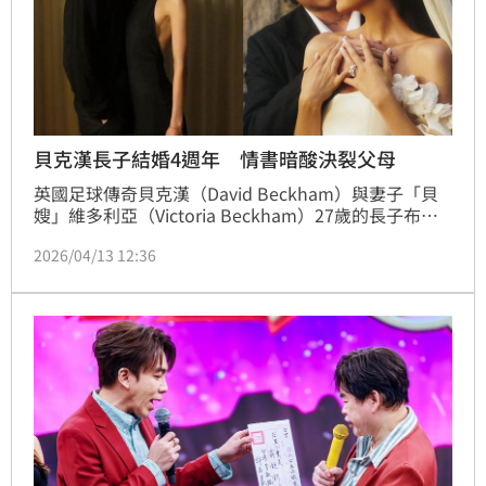
貝克漢長子結婚4週年 情書暗酸決裂父母
英國足球傳奇貝克漢（David Beckham）與妻子「貝
嫂」維多利亞（Victoria Beckham）27歲的長子布魯
克林（Brooklyn Beckham）跟原生家庭撕破臉。近日
2026/04/13 12:36
他與妻子妮寇拉佩茲（Nicola Peltz）慶祝結婚4週
年，布魯克林準備情書和鮮花，強調夫妻「比以往更堅
強」，似乎在風波中展現團結。