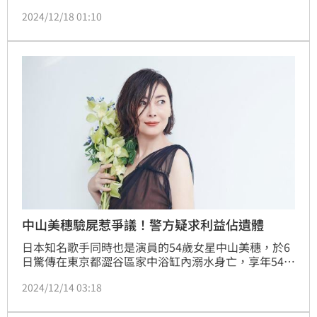
了紀念她在音樂及戲劇界的卓越貢獻，日本唱片大賞特
2024/12/18 01:10
別宣布將頒發「特別功勞獎」以表揚她對日本樂壇的深
遠影響。中山美穗的經紀公司在聲明中透露，日本唱片
大賞主辦單位做出此決定，旨在紀念她的成就。
中山美穗驗屍惹爭議！警方疑求利益佔遺體
日本知名歌手同時也是演員的54歲女星中山美穗，於6
日驚傳在東京都澀谷區家中浴缸內溺水身亡，享年54
歲。經警方解剖確認，並非因病或熱休克，初步判定為
2024/12/14 03:18
入浴時發生意外。不過，針對解剖程序與遺體處理時
間，引發學界對警方作法產生質疑，認為對方是為「自