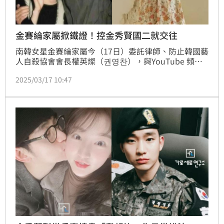
金賽綸家屬掀鐵證！控金秀賢國二就交往
南韓女星金賽綸家屬今（17日）委託律師、防止韓國藝
人自殺協會會長權英燦（권영찬），與YouTube 頻道
《橫豎研究所》主播金世義大動作召開記者會，除提告
2025/03/17 10:47
外娛樂記者出身的YouTuber李鎮浩，更在記者會上表
示「家屬透露，近期整理遺物時發現更多關鍵證據，進
一步證實兩人交往時間早於對外公開的說法。」並於稍
早直播時公開證據。