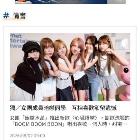
情書
獨／女團成員暗戀同學 互相喜歡卻留遺憾
女團「幽靈水晶」推出新歌〈心臟爆擊〉，副歌洗腦的
「BOOM BOOM BOOM」唱出喜歡一個人時，甜蜜又
混亂的心跳聲。6位成員近日接受《三立新聞網》專
2026/08/02 09:00
訪，分享學生時期青澀戀愛故事，其中蔡菜曾鼓起勇氣