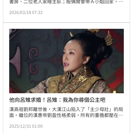
書房、二位老人家睡主臥；殷偶爾會帶Ａ小姐回家，但
她從未看過老人家，反而看到很多男女款潮鞋跟名牌
2026/03/18 07:32
包，她好奇詢問，殷則以「舅婆很時尚」打發，也叮嚀
她千萬不能打開主臥的門，因為如果弄壞房內物品，對
老人家不好交代。
他向呂雉求婚！呂雉：我為你尋個公主吧
漢高祖劉邦離世後，大漢江山陷入了「主少母壯」的局
面。繼位的漢惠帝劉盈性格柔弱，所有的重擔都壓在呂
后肩上。此時，宿敵匈奴單于冒頓看準漢朝根基未穩，
2025/12/31 01:00
竟寫了一封極盡輕薄的信件送往長安，直言：「你我皆
是孤家寡人，不如結為連理，一同分享中原美景。」這