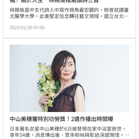
林婉瑜是中生代詩人中寫作視角最宏觀的，她曾就讀臺
北醫學大學，此後堅定信念轉往藝文領域，國立台北藝
術大學戲劇系。她的詩帶著女性特有的細膩，卻不侷限
2025/01/30 07:00
於柔軟。她說自己的詩是「靈魂很大隻」的，詩集《那
些閃電指向你》和散文集《我沒有談的那場戀愛》甚至
從文學跨界到了電影，同時也是作詞人。她的創作強調
自由與本質，不為任何框架而低頭，還帶有一點數理的
巧思。
中山美穗獲特別功勞獎！2遺作播出時間曝
日本著名女星中山美穗於6日被發現在家中浴室逝世，
享年54歲。消息傳出後，眾多粉絲與影迷深感惋惜。為