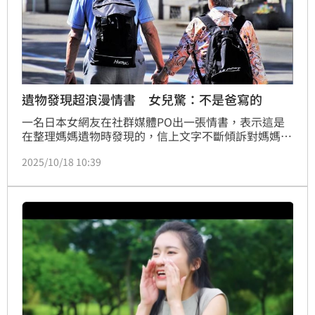
遺物發現超浪漫情書 女兒驚：不是爸寫的
一名日本女網友在社群媒體PO出一張情書，表示這是
在整理媽媽遺物時發現的，信上文字不斷傾訴對媽媽的
愛意，甚至寫下「請和我結婚」，迫切想要和媽媽共築
2025/10/18 10:39
家庭的心情溢於言表，文末署名慎司，女網友看到最後
心情大轉折，無奈又好笑寫下，「提醒一下，慎司不是
我爸」。