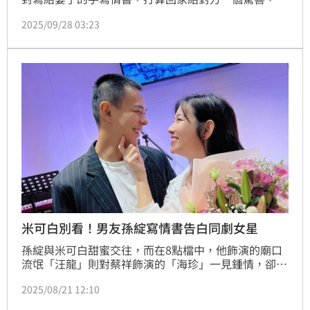
不幸在途中發生車禍身亡，留下令人鼻酸的結局。
2025/09/28 03:23
米可白別看！男友孫綻寫情書告白同劇女星
孫綻與米可白甜蜜交往，而在8點檔中，他飾演的廟口
流氓「汪龍」則對蔡祥飾演的「海珍」一見鍾情，卻愛
用各種惡作劇表白，讓對方每次見到他都直呼頭痛。
2025/08/21 12:10