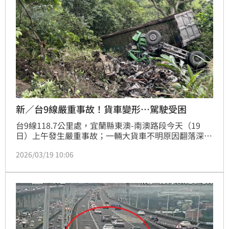
新／台9線嚴重事故！貨車變形…駕駛受困
台9線118.7公里處，宜蘭縣東澳-南澳路段今天（19
日）上午發生嚴重事故；一輛大貨車不明原因翻落深度
約10公尺的邊坡，車體嚴重扭曲變形，駕駛受困車內，
2026/03/19 10:06
意識清楚，由警消派出搜救人員前往搶救，詳細事故原
因，仍待釐清。