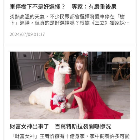
車停樹下不是好選擇？ 專家：有嚴重後果
炎熱高溫的天氣，不少民眾都會選擇將愛車停在「樹
下」遮陽，但真的是好選擇嗎？根據《三立》獨家採
訪，就有車輛技師不這樣認為，枯枝落葉或是禽鳥排泄
2024/07/09 01:17
物都有可能腐蝕車體烤漆，若是這些掉落的落葉或果實
堵住了車體的3大排水孔，後果不堪設想。
財富女神出事了 百萬特斯拉裂開曝慘況
「財富女神」王宥忻擁有十億身家，家中飼養許多可愛