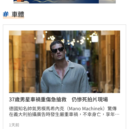
車體
37歲男星車禍重傷急搶救 仍慘死拍片現場
德國知名帥氣男模馬希內克（Mano Machinek）驚傳
在義大利拍攝廣告時發生嚴重車禍，不幸身亡，享年37
歲。據外媒報導，馬希內克上個月駕駛劇組提供的跑車
1天前
行經彎道時，因不明原因失控撞擊樹木，導致車體嚴重