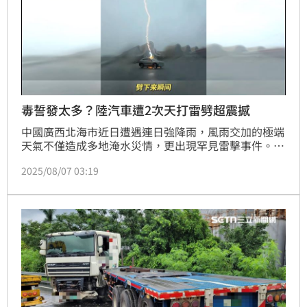
毒誓發太多？陸汽車遭2次天打雷劈超震撼
中國廣西北海市近日遭遇連日強降雨，風雨交加的極端
天氣不僅造成多地淹水災情，更出現罕見雷擊事件。一
輛正在路口等待通行的比亞迪休旅車，竟在瞬間遭閃電
2025/08/07 03:19
連續擊中兩次，強烈電流火花四濺，畫面震撼，全程被
民眾拍下，引發網路熱議。