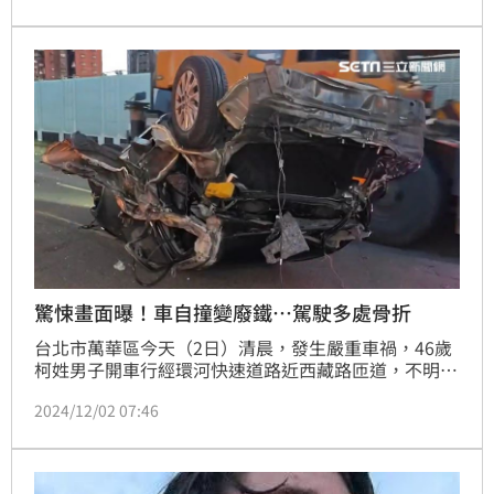
驚悚畫面曝！車自撞變廢鐵…駕駛多處骨折
台北市萬華區今天（2日）清晨，發生嚴重車禍，46歲
柯姓男子開車行經環河快速道路近西藏路匝道，不明原
因打滑自撞護欄，導致車體嚴重毀損，最終翻覆，四輪
2024/12/02 07:46
朝天。柯男雖意識清楚，但全身多處骨折、擦挫傷，緊
急送往台大醫院急救。詳細肇事原因，仍待警方釐清。