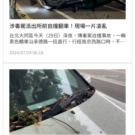
涉毒駕派出所前自撞翻車！現場一片凌亂
台北大同區今天（29日）深夜，傳毒駕自撞事故，一輛
黑色轎車沿承德路一段直行，行經南京西路口時，不慎
自撞分隔島，車身翻覆，四輪朝天，其中一顆輪胎還噴
2024/07/29 06:16
飛，還有車體零件卡在號誌桿上，駕駛手腳擦挫傷，意
識清楚，無生命危險，雖酒測值為零，但身上被搜出5
顆煙焦油彈，又被驗出毒品成分，後遭警方依法移送。