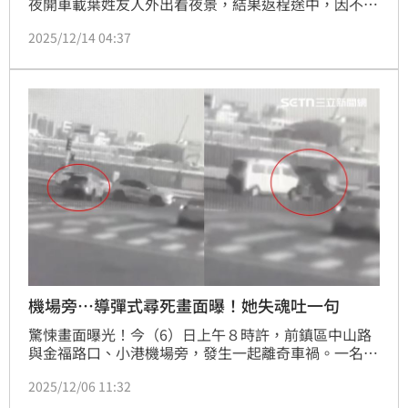
夜開車載葉姓友人外出看夜景，結果返程途中，因不明
原自撞路樹，整輛車以「倒栽蔥」方式衝落邊坡，車體
2025/12/14 04:37
幾乎全毀。幸運的是，劉男及葉男僅肢體外傷，經送醫
治療無生命危險，目前警方正在釐清事故發生原因。
機場旁…導彈式尋死畫面曝！她失魂吐一句
驚悚畫面曝光！今（6）日上午８時許，前鎮區中山路
與金福路口、小港機場旁，發生一起離奇車禍。一名40
歲郭姓女子駕駛休旅車，闖紅燈撞進橫向行駛的車陣
2025/12/06 11:32
中，撞飛一台小貨車，再波及一輛小客車，郭女車體萎
縮變形，一度受困，送醫無大礙。她神情恍惚，供稱已