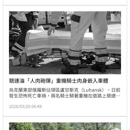
車門甚至掉落，警消人員獲報趕抵，發現車內2人當場
死亡、1人受傷。事故發生原因有待警方進一步釐清。
競速淪「人肉砲彈」重機騎士肉身嵌入車體
烏克蘭東部俄羅斯佔領區盧甘斯克（Luhansk），日前
發生恐怖死亡車禍，兩名騎士騎著重機在道路上競速，
其中一人，高速撞上前方待轉車輛；監視器畫面拍下撞
2026/03/26 06:49
擊經過，速度幾乎快到只剩殘影，撞擊當下，宛如被砲
彈擊中，騎士被嵌入車體，當場死亡，遭撞車輛後座有
名女乘客受困，送醫無大礙，恐怖畫面，在網路上遭瘋
傳。