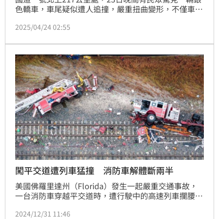
色轎車，車尾疑似遭人追撞，嚴重扭曲變形，不僅車頂
凹陷、車窗破裂，保險桿也搖搖欲墜，兩邊方向燈也被
2025/04/24 02:55
撞到不見，卻照常開上國道，不少用路人看到這一幕全
嚇呆，拍下影片PO網後發現這輛車已經不只一次在國
道上被目擊。國道警方接獲通報，立即護送該車行駛下
台76線，
闖平交道遭列車猛撞 消防車解體斷兩半
美國佛羅里達州（Florida）發生一起嚴重交通事故，
一台消防車穿越平交道時，遭行駛中的高速列車攔腰撞
上，撞擊力道之大，導致整輛消防車瞬間翻覆，車體被
2024/12/31 11:46
撞爛，共造成15人受傷。