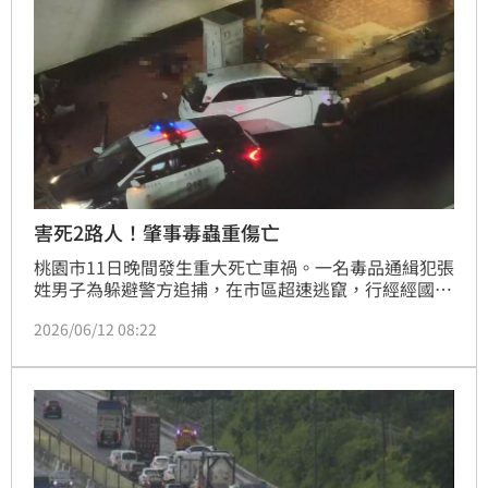
目驚心。
害死2路人！肇事毒蟲重傷亡
桃園市11日晚間發生重大死亡車禍。一名毒品通緝犯張
姓男子為躲避警方追捕，在市區超速逃竄，行經經國路
時車輛失控撞上2名無辜路人，隨後猛烈撞擊電線桿，
2026/06/12 08:22
導致車體全毀且引擎當場噴飛。這起事故最終造成2名
路人及肇事張男共3人送醫搶救後宣告不治。現場畫面
顯示撞擊力道極大，車輛原地彈跳180度，滿地零件殘
骸令人心驚。目前警方正進一步調查釐清詳細的追捕過
程與車禍原因。