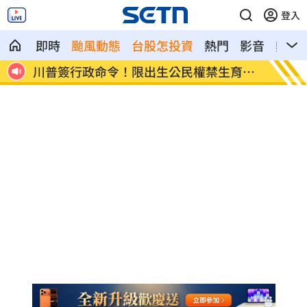
登入
即時
颱風動態
台股怎投資
熱門
影音
熱搜
育旅
王凱靈堂照惹淚 竟是「送媽媽的禮物」
新／國
迷