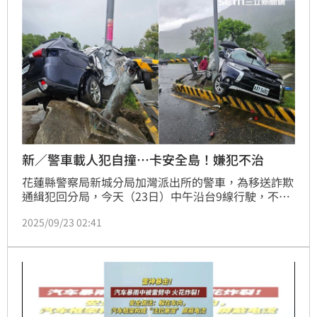
新／警車載人犯自撞…卡安全島！嫌犯不治
花蓮縣警察局新城分局加灣派出所的警車，為移送詐欺
通緝犯回分局，今天（23日）中午沿台9線行駛，不明
原因打滑，導致車輛失控，自撞分隔島燈桿，車輛嚴重
2025/09/23 02:41
毀損，有人受困車內，傷亡情況不明，將進行破壞車體
救援中。