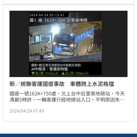
道行駛。
新／統聯客運國道事故 車體跨上水泥格擋
國道一號162K+750處，北上台中后里南地磅站，今天
清晨5時許，一輛客運行經地磅站入口，不明原因失控
撞擊一旁道路水泥格擋，導致車體卡在入口處，相關單
2024/04/24 07:49
位獲報派員到場處理，目前現場已經排除，暫無傳出傷
亡情形，詳細事故原因仍待釐清。