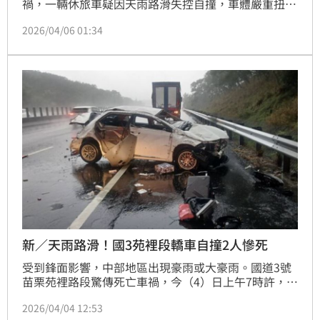
禍，一輛休旅車疑因天雨路滑失控自撞，車體嚴重扭曲
變形；駕駛夾困車內，下肢變形；乘客則是噴飛車外，
2026/04/06 01:34
頭部出現血腫、左大腿多出一道長達15公分的撕裂傷，
警消獲報出動3車7人到場救援，在混亂、濕滑柏油路上
展開一場與死神拔河的搶命大戰，並順利將人救出送
醫。
新／天雨路滑！國3苑裡段轎車自撞2人慘死
受到鋒面影響，中部地區出現豪雨或大豪雨。國道3號
苗栗苑裡路段驚傳死亡車禍，今（4）日上午7時許，一
輛轎車行經北上150公里處時，疑似因天雨路滑、事件
2026/04/04 12:53
不佳自撞護欄，撞擊力道猛烈，車體嚴重凹陷、毀損，