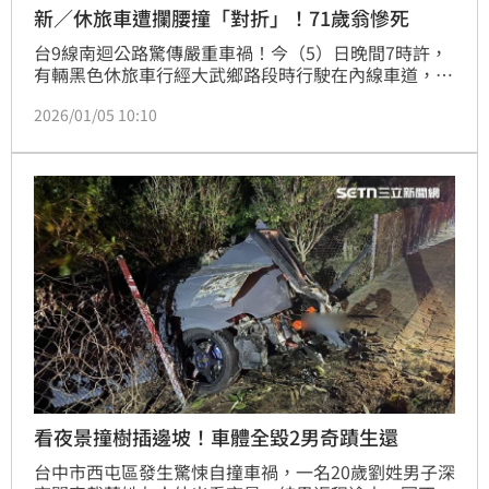
新／休旅車遭攔腰撞「對折」！71歲翁慘死
台9線南迴公路驚傳嚴重車禍！今（5）日晚間7時許，
有輛黑色休旅車行經大武鄉路段時行駛在內線車道，疑
似欲跨越道路左轉進入對向的加油站，未料後方轎車見
2026/01/05 10:10
狀煞不住追撞上，導致休旅車被推撞至對向車道，導致
行駛在對向車道上的大貨車閃避不及攔腰撞上休旅車，
撞擊力道猛烈，休旅車體嚴重變形、幾乎對折，休旅車
駕駛受困在內、當場失去生命跡象，經救護人員搶救出
送醫治療中。至於事故發生原因及相關肇事責任，仍有
待警方進一步調
看夜景撞樹插邊坡！車體全毀2男奇蹟生還
台中市西屯區發生驚悚自撞車禍，一名20歲劉姓男子深