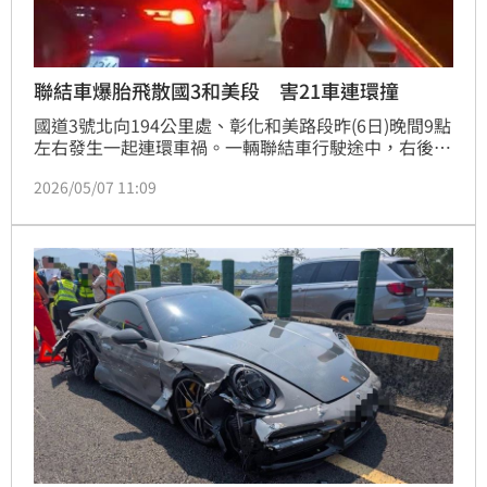
聯結車爆胎飛散國3和美段 害21車連環撞
國道3號北向194公里處、彰化和美路段昨(6日)晚間9點
左右發生一起連環車禍。一輛聯結車行駛途中，右後輪
不明原因突然爆胎，導致大量胎皮碎片散落中線及外側
2026/05/07 11:09
車道，導致後方21輛車閃避不及，接連發生碰撞，紛紛
把車停在外側路肩，所幸整起事故沒有造成任何人受
傷，現場經過一小時後排除，恢復全線通車。