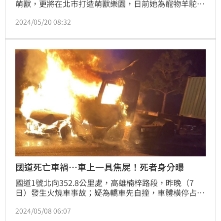
萌獸，更將在北市打造萌獸樂園，日前她為寵物羊駝準
備的專車「萌獸麥可」，因為拖吊不慎讓特斯拉前面車
2024/05/20 08:32
體都炸裂開，畫面看起來十分驚悚。
國道死亡車禍…車上一具焦屍！死者身分曝
國道1號北向352.8公里處，高雄楠梓路段，昨晚（7
日）發生火燒車事故；疑為轎車先自撞，車體橫停占用
車道，遭後方貨櫃車追撞起火燃燒；車上女駕駛逃生不
2024/05/08 06:07
及被燒成焦屍；詳細事故原因尚待釐清，籲請用路人改