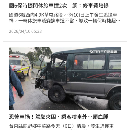
國6保時捷閃休旅車撞2次 網：修車費賠慘
國道6號西向4.9K草屯路段，今(10)日上午發生追撞車
禍，一輛休旅車疑變換車道不當，導致一輛保時捷超跑
為了閃避，撞上護欄後回彈撞擊休旅車，休旅車四腳朝
2026/04/10 05:33
天翻覆在內側車道，2車駕駛則自行脫困，命大沒有受
傷，不過超跑的車輪掉落、車體嚴重毀損。有網友表
示，若肇事責任在休旅車較多，光是賠償保時捷超跑修
車費就賠慘了。
恐怖車禍！駕駛夾困、乘客噴車外…頭血腫
台東縣鹿野鄉中華路今天（6日）清晨，發生恐怖車