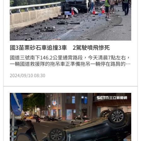
國3苗栗砂石車追撞3車 2駕駛噴飛慘死
國道三號南下146.2公里通霄路段，今天清晨7點左右，
一輛國道救援隊的拖吊車正準備拖吊一輛停在路肩的大
貨車時，遭後方砂石車追撞，因撞擊力道強大，不但車
2024/09/10 08:30
體扭曲變形，連拖吊車司機和貨車駕駛也都被撞飛，失
去生命跡象，至於詳細事故發生原因還有待國道員警進
一步調查。