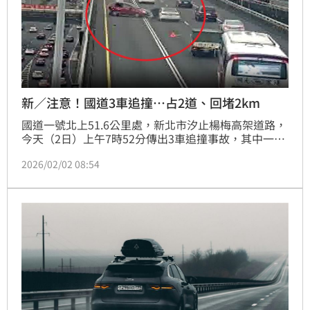
新／注意！國道3車追撞…占2道、回堵2km
國道一號北上51.6公里處，新北市汐止楊梅高架道路，
今天（2日）上午7時52分傳出3車追撞事故，其中一輛
肇事車輛，撞擊後車體打橫，占用中線、內線2車道，
2026/02/02 08:54
車禍造成回堵約2公里車流，事故於上午8時26分排
除，車流仍待消化。