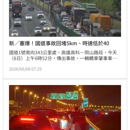
新／塞爆！國道事故回堵5km、時速低於40
國道1號南向343公里處，高雄高科－岡山路段，今天
（8日）上午6時52分，傳出事故，一輛轎車肇事車體
打橫，占用外側車道，導致後方回堵約5公里，目前事
2026/06/08 07:25
故尚未排除，車流持續湧現，該路段車速低於40公里。