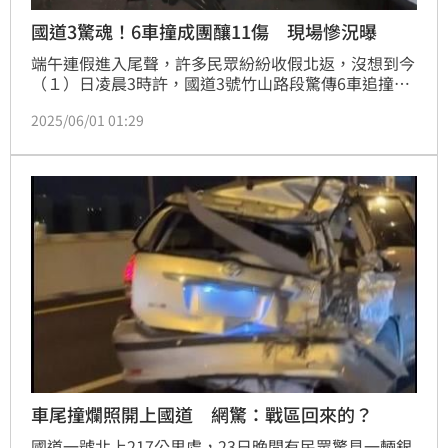
國道3驚魂！6車撞成團釀11傷 現場慘況曝
端午連假進入尾聲，許多民眾紛紛收假北返，沒想到今
（１）日凌晨3時許，國道3號竹山路段驚傳6車追撞事
故，共造成11人受傷，其中2人傷勢較嚴重，而事故現
2025/06/01 01:29
場一片狼籍，肇事車輛遭撞車體打橫，至於詳細車禍發
生原因仍有待調查。
車尾撞爛照開上國道 網驚：戰區回來的？
國道一號北上217公里處，23日晚間有民眾驚見一輛銀