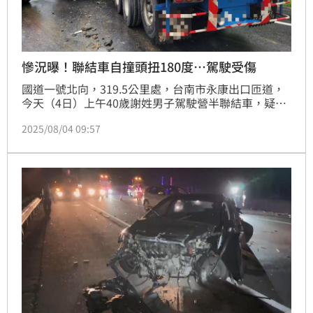
慘況曝！聯結車自撞頭扭180度…駕駛受傷
國道一號北向，319.5公里處，台南市永康出口匝道，
今天（4日）上午40歲謝姓男子駕駛營半聯結車，疑因
天雨路滑致車輛失控自撞匝道，導致車體呈「折甘蔗」
2025/08/04 09:57
狀態，車頭扭180度，該出口匝道「管制封閉」無法通
行；初步了解，謝男受輕傷，無酒駕，詳細事故原因，
仍待釐清。