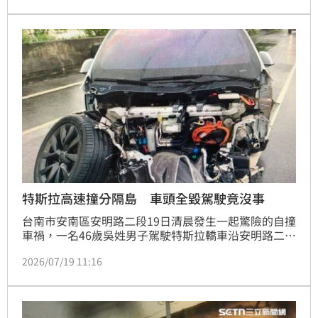
變形。儘管現場工作人員火速將其救出並進行急救，仍
遺憾宣告不治。目前當地警方已介入調查，由於事故發
生時廣告拍攝尚未正式開始，車輛失控的確切主因仍待
進一步釐清。
特斯拉高速撞分隔島 車頭全毀駕駛竟沒事
台南市安南區安明路二段19日清晨發生一起驚險的自撞
車禍，一名46歲吳姓男子駕駛特斯拉轎車沿安明路二段
由南往北方向行駛，途中疑似因未注意前方路況，車輛
2026/07/19 11:16
突然失去控制，高速衝撞中央分隔島。猛烈撞擊瞬間造
成車頭嚴重毀損，整輛車幾乎面目全非，更令人震驚的
是，4顆輪胎有3顆因撞擊力道過大而脫落，僅剩左後輪
仍固定在車體上，事故現場散落大量車體零件，畫面怵