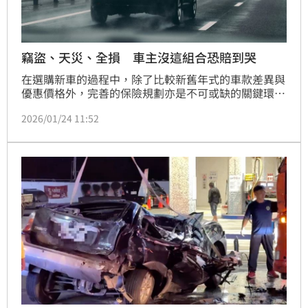
竊盜、天災、全損 車主沒這組合恐賠到哭
在選購新車的過程中，除了比較新舊年式的車款差異與
優惠價格外，完善的保險規劃亦是不可或缺的關鍵環
節。而「究竟哪些汽車保險是不可少的基本保障？」也
2026/01/24 11:52
成為新手車主首要功課。國泰產險提醒車主，在新車上
路前務必檢視3大保障：第三人責任險、車體損失險及
竊盜險是否到位，或進一步依照個人需求彈性附加其他
險種，才能確保行車無後顧之憂。