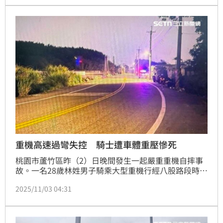
經沒有印象為何會闖紅燈。
重機高速過彎失控 騎士遭車體重壓慘死
桃園市蘆竹區昨（2）日晚間發生一起嚴重重機自摔事
故。一名28歲林姓男子騎乘大型重機行經八股路段時，
疑似因過彎車速過快，導致車輛失控側翻。林男不僅遭
2025/11/03 04:31
重機車體重壓，更造成雙腿開放性骨折及頭部出血等致
命傷勢。救護人員抵達現場時，林男已無生命徵象，雖
經緊急送醫搶救，最終仍因傷重宣告不治。詳細的肇事
原因與責任歸屬，仍待警方進一步調查釐清。