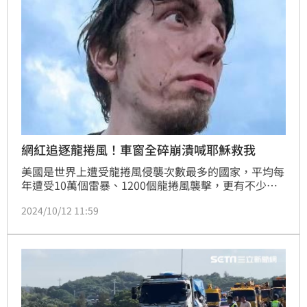
網紅追逐龍捲風！車窗全碎崩潰喊耶穌救我
美國是世界上遭受龍捲風侵襲次數最多的國家，平均每
年遭受10萬個雷暴、1200個龍捲風襲擊，更有不少人
因此喪生，但也有許多人想探索龍捲風的奧秘，因此成
2024/10/12 11:59
為「追風者」。不過，就有一名網紅與3名友人開車追
逐一個EF3龍捲風，沒想到卻遭捲入龍捲風內部，只能
崩潰大喊「耶穌救救我」，驚悚過程全被記錄下來。