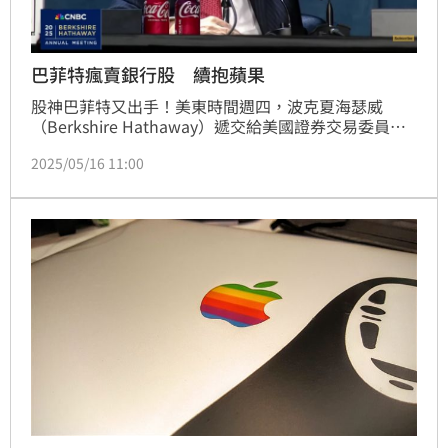
巴菲特瘋賣銀行股 續抱蘋果
股神巴菲特又出手！美東時間週四，波克夏海瑟威
（Berkshire Hathaway）遞交給美國證券交易委員會
（SEC）的最新13F文件揭露，今年第一季巴菲特的持
2025/05/16 11:00
倉動作再度引發市場熱議。最受矚目的是，巴菲特大砍
銀行股，持續減碼美國銀行（BAC），清倉花旗集團
（C）與Nu Holdings，卻意外連續第二季按兵不動，
沒有再賣出蘋果（AAPL），而且大手筆加碼啤酒股與
泳池設備公司，還被發現有神祕保密持倉，藏招意味濃
厚。