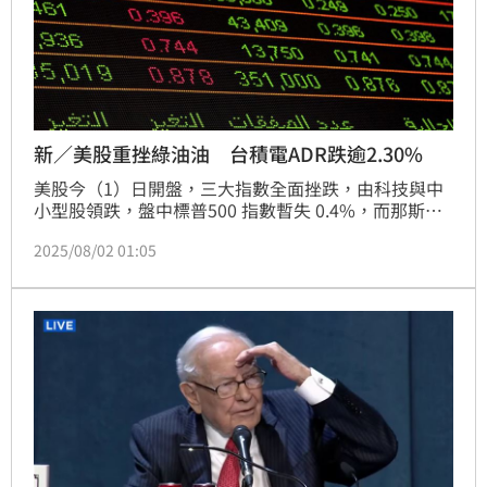
新／美股重挫綠油油 台積電ADR跌逾2.30%
美股今（1）日開盤，三大指數全面挫跌，由科技與中
小型股領跌，盤中標普500 指數暫失 0.4%，而那斯達
克指數下跌約 1.9%，道瓊工業平均指數下跌約 1.3%，
2025/08/02 01:05
市場信心明顯受到關稅與疲弱就業數據影響。