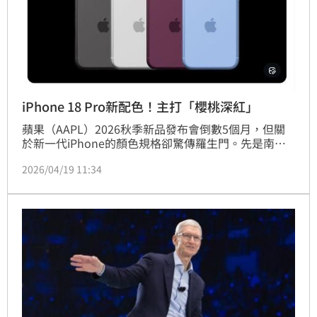
iPhone 18 Pro新配色！主打「櫻桃深紅」
蘋果（AAPL）2026秋季新品發布會倒數5個月，但關
於新一代iPhone的顏色規格卻驚傳羅生門。先是南韓
部落客「yeunx1122」爆料，蘋果為了維持價格上的競
2026/04/19 11:34
爭優勢，iPhone 18 Pro系列將縮減成三種顏色。但同
時，外媒《MacWorld》披露，該系列手機仍有望推出
四種顏色款式，包括「櫻桃深紅」、「深灰」、「銀
白」，以及被傳遭剔除的「淺藍」。