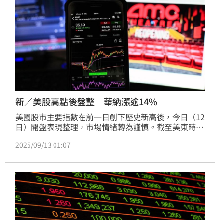
新／美股高點後盤整 華納漲逾14%
美國股市主要指數在前一日創下歷史新高後，今日（12
日）開盤表現整理，市場情緒轉為謹慎。截至美東時間
下午近1時，道瓊工業指數下跌188.59點，或0.41%，
2025/09/13 01:07
報45,919.41點；標普500指數上漲2.32點，或0.04%，
報6,589.79點；那斯達克綜合指數上漲99.95點，或
0.45%，報22,143.03點；費城半導體指數上漲12.88，
或0.21%，報6,008.27點。