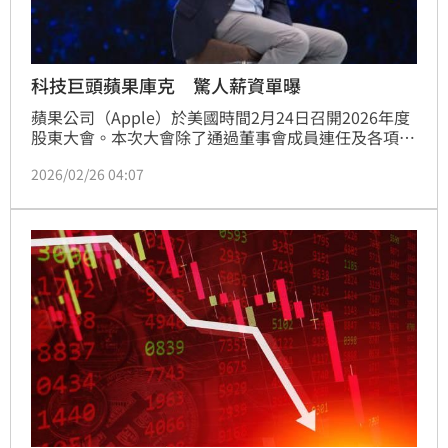
科技巨頭蘋果庫克 驚人薪資單曝
蘋果公司（Apple）於美國時間2月24日召開2026年度
股東大會。本次大會除了通過董事會成員連任及各項管
理層提案外，最受外界關注的焦點莫過於執行長庫克
2026/02/26 04:07
（Tim Cook）的薪資公開。綜合外電，庫克在2025財
年的實際總薪酬高達7430萬美元（目標總薪酬爲5900
萬美元，包括300萬美元基本年薪、600萬美元現金激
勵，以及5000萬美元目標股權獎勵），折合台幣約24
億元，其中包含底薪、股權獎勵以及多項由公司支付的
津貼，引發投資人熱議。