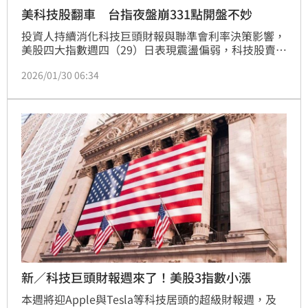
美科技股翻車 台指夜盤崩331點開盤不妙
投資人持續消化科技巨頭財報與聯準會利率決策影響，
美股四大指數週四（29）日表現震盪偏弱，科技股賣壓
沉重，拖累市場信心。台股方面，台指期夜盤重挫331
2026/01/30 06:34
點，加上台積電期貨走弱，內外夾擊之下，台股今
（30）日開盤面臨不小壓力。
新／科技巨頭財報週來了！美股3指數小漲
本週將迎Apple與Tesla等科技居頭的超級財報週，及