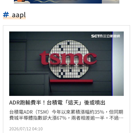
aapl
ADR跑輸費半！台積電「這天」後或噴出
台積電ADR（TSM）今年以來累積漲幅約35%，但同期
費城半導體指數卻大漲67%，兩者相差逾一半。不過，
美國財經媒體《Motley Fool》認為，這樣的落後態勢
2026/07/12 04:10
不會太久。隨著台積電16日公布第二季財報，ADR很有