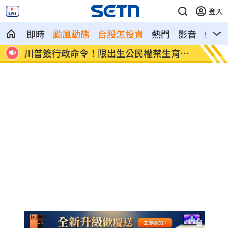
登入
即時
颱風動態
台股怎投資
熱門
影音
熱搜
川普簽行政命令！限出生公民權禁生育旅
王凱靈
遊