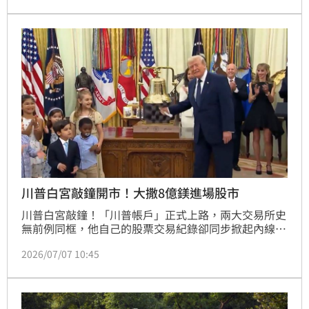
機會迎來噴出行情。
川普白宮敲鐘開市！大撒8億鎂進場股市
川普白宮敲鐘！「川普帳戶」正式上路，兩大交易所史
無前例同框，他自己的股票交易紀錄卻同步掀起內線交
易爭議。美國總統川普6日在橢圓形辦公室，為兒童投
2026/07/07 10:45
資計畫「川普帳戶」敲響開市鐘。那斯達克與紐約證交
所高層罕見同台，川普事後還半開玩笑說，這口鐘太漂
亮了，他要留下來、不歸還。造勢風光的背後，川普過
去一年頻繁在關稅、產業政策宣布前後精準進出科技股