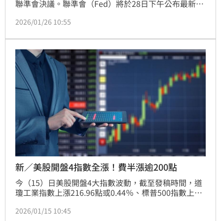
聯準會決議。聯準會（Fed）將於28日下午公布最新利
率決策，其通膨與降息路徑趨勢，引發市場高度關注。
2026/01/26 10:55
今（26）日美股開盤，截至台灣時間晚間10時45分，
道瓊工業指數上漲196.54點或0.4％、標普500指數上漲
29.75點或0.43％、那斯達克綜合指數上漲75.40點或
0.32％。
新／美股開盤4指數全漲！費半漲逾200點
今（15）日美股開盤4大指數波動，截至發稿時間，道
瓊工業指數上漲216.96點或0.44％、標普500指數上漲
38.58點或0.56％、那斯達克綜合指數上漲179.51點或
2026/01/15 10:45
0.76％、費城半導體指數上漲236.86點或3.08％。