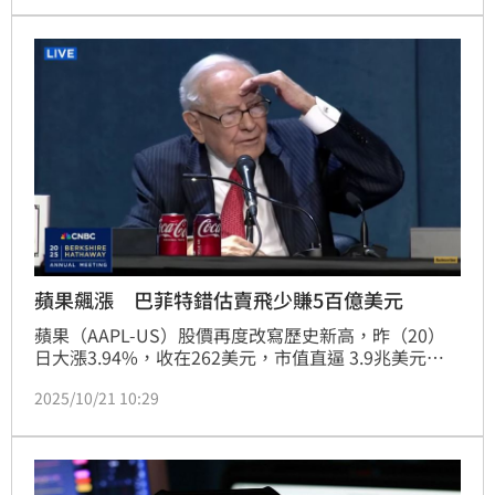
蘋果飆漲 巴菲特錯估賣飛少賺5百億美元
蘋果（AAPL-US）股價再度改寫歷史新高，昨（20）
日大漲3.94%，收在262美元，市值直逼 3.9兆美元，
僅次於微軟。這波漲勢讓一位傳奇投資人「錯失良機」
2025/10/21 10:29
——華爾街傳出，股神巴菲特賣飛蘋果，少賺近500億
美元，引發市場震撼。