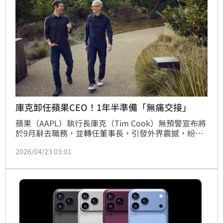
與稀土股，獲利驚人，也讓質疑聲浪再度浮上檯面。
庫克卸任蘋果CEO！1年半準備「無痛交接」
蘋果（AAPL）執行長庫克（Tim Cook）無預警宣布將
於9月辭去職務，並轉任董事長，引發外界震撼，紛紛
揣測他交棒原因和身體狀況。對此，庫克在日前的全體
2026/04/23 03:01
員工大會上強調，他「身體健康、精力充沛」，而且打
算長期在新職位上效力。