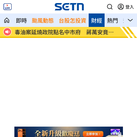
登入
即時
颱風動態
台股怎投資
財經
熱門
影音
3縣
毒油案延燒政院點名中市府 蔣萬安竟反
肥大叔
問