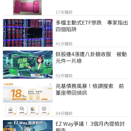
17分鐘前
多檔主動式ETF慘跌　專家指出
四個陷阱
41分鐘前
妖股連4漲遭八卦鏡收服　被動
元件一片綠
52分鐘前
兆基債務風暴！檢調搜索　前
董座帶回偵訊
54分鐘前
EZ Way爭議！ 3個月內提檢討
報告