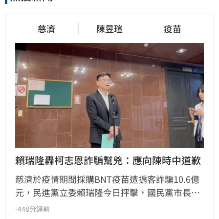
慈濟
陳昱瑄
疫苗
賴瑞隆轟柯志恩詐騙幫兇：應向陳時中道歉
慈濟於疫情期間採購BNT疫苗遭掮客詐騙10.6億
元，民進黨立委賴瑞隆今日抨擊，國民黨市長參
選人柯志恩等藍委當年質疑陳時中阻擋疫苗，如
-448分鐘前
今真相大白，柯志恩應該要正式跟陳時中及防疫