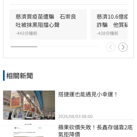
團隊道歉，認錯，承認當年的政治判斷、政治攻
擊是錯誤行為。
慈濟買疫苗遭騙　石崇良
慈濟10.6億疫
吐被抹黑阻擋心聲
詐騙　他質疑捐
-443分鐘前
-438分鐘前
相關新聞
搭捷運也能遇見小幸運！
2026/08/03 08:00
蘋果砍價失敗！長鑫存儲靠2底
氣拒降價