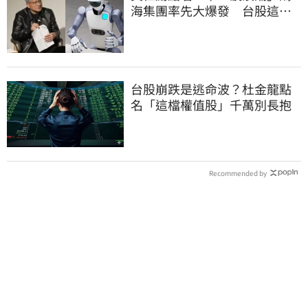
海集團率先大爆發 台股這族
群全面噴出
台股崩跌是逃命波？杜金龍點
名「這檔權值股」千萬別長抱
Recommended by