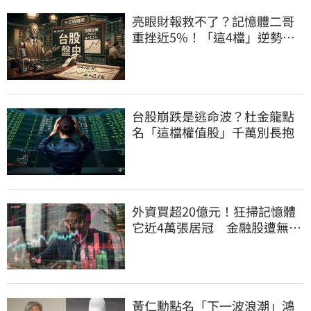
亮眼財報救不了？記憶體二哥
重挫近5%！「這4檔」逆勢上
漲扛起大旗
台股崩跌是逃命波？杜金龍點
名「這檔權值股」千萬別長抱
外資買超20億元！狂掃記憶體
它近4萬張居冠 金融股遭無情
棄守
黃仁勳點名「下一波浪潮」鴻