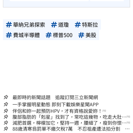
華納兄弟探索
道瓊
特斯拉
費城半導體
標普500
美股
最即時的新聞話題 追蹤訂閱三立新聞網
一手掌握明星動態 即刻下載娛樂星聞APP
伴侶和妳一起預防HPV，才有資格說愛妳！
PR
腹部脂肪的「剋星」找到了，常吃這幾物，吃走大肚
PR
囊，瘦出小蠻腰
減肥首選，檸檬加它，堅持一週，腰細了，瘦到你懷疑
PR
人生
88歲清寒翁罰單不繳欠稅7萬 不忍祖產遭法拍分割 家