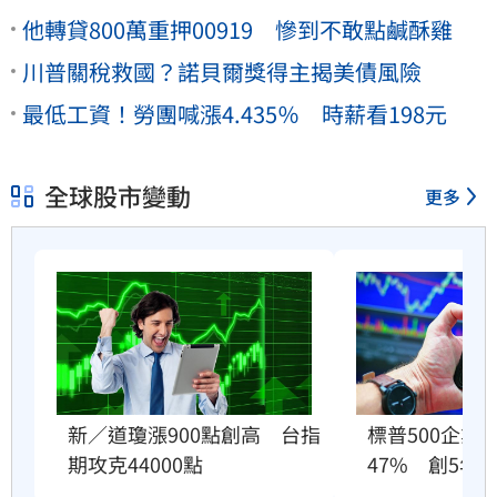
他轉貸800萬重押00919 慘到不敢點鹹酥雞
川普關稅救國？諾貝爾獎得主揭美債風險
最低工資！勞團喊漲4.435％ 時薪看198元
全球股市變動
更多
新／道瓊漲900點創高　台指
標普500企業
期攻克44000點
47%　創5年