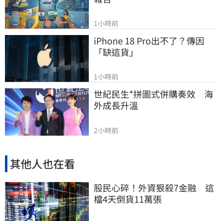
1小時前
iPhone 18 Pro出不了？傳因
「缺這貨」
1小時前
世紀民生*拼圖式併購奏效　海
外成長升溫
2小時前
其他人也在看
股民心碎！外資狠殺7金融 這
檔4天倒貨11萬張