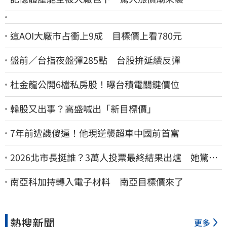
這AOI大廠市占衝上9成 目標價上看780元
盤前／台指夜盤彈285點 台股拚延續反彈
杜金龍公開6檔私房股！曝台積電關鍵價位
韓股又出事？高盛喊出「新目標價」
7年前遭譏傻逼！他現逆襲超車中國前首富
2026北市長挺誰？3萬人投票最終結果出爐 她驚
喊：蔣萬安真該緊張了
南亞科加持轉入電子材料 南亞目標價來了
熱搜新聞
更多