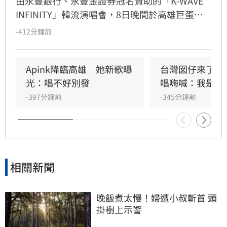
由永豐銀行、永豐金證券冠名贊助的「K-WAVE 
INFINITY」韓流演唱會，8日晚間於高雄巨蛋熱
力開唱，集結NEWBEAT、FLARE U、CRAVITY、
-412分鐘前
Apink及HIGHLIGHT五組人氣韓星，從新生代團
體到韓流經典代表接力登台，滿場粉絲高舉手燈
熱情應援，尖叫與歡呼聲一路未停，最後由
Apink降臨高雄　她新歌曝
台灣囡仔來了　
HIGHLIGHT壓軸接管舞台，將現場氣氛推向最高
光：唱不好別發
唱嗨喊：我是誰
潮。
-397分鐘前
-345分鐘前
相關新聞
晚飯煮太慢！婦遭小叔斬首 頭
掛樹上示警