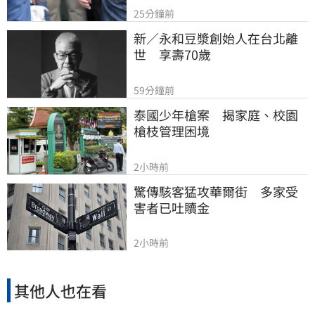
25分鐘前
新／永和豆漿創始人在台北離
世　享壽70歲
59分鐘前
泰國少年槍案　揭家庭、校園
槍枝管理困境
2小時前
驚傳駭客猛攻華爾街　多家受
害者已吐贖金
2小時前
其他人也在看