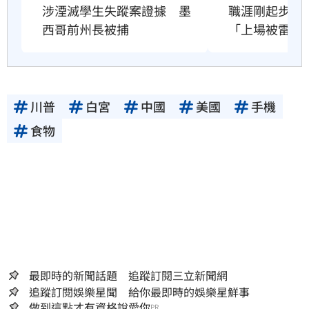
職涯剛起步　2
涉湮滅學生失蹤案證據　墨
「上場被雷劈
西哥前州長被捕
川普
白宮
中國
美國
手機
食物
最即時的新聞話題 追蹤訂閱三立新聞網
追蹤訂閱娛樂星聞 給你最即時的娛樂星鮮事
做到這點才有資格說愛你
PR