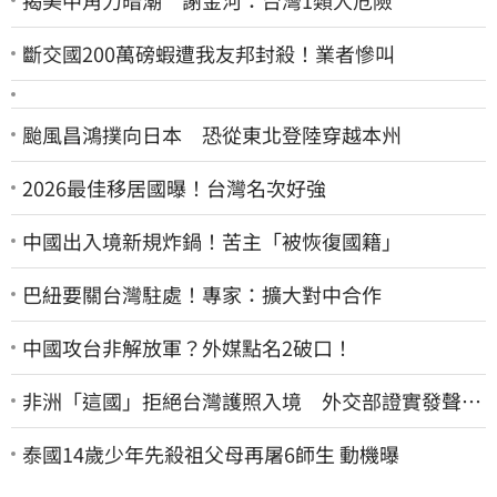
斷交國200萬磅蝦遭我友邦封殺！業者慘叫
颱風昌鴻撲向日本 恐從東北登陸穿越本州
2026最佳移居國曝！台灣名次好強
中國出入境新規炸鍋！苦主「被恢復國籍」
巴紐要關台灣駐處！專家：擴大對中合作
中國攻台非解放軍？外媒點名2破口！
非洲「這國」拒絕台灣護照入境 外交部證實發聲
了：持續交涉聯繫
泰國14歲少年先殺祖父母再屠6師生 動機曝