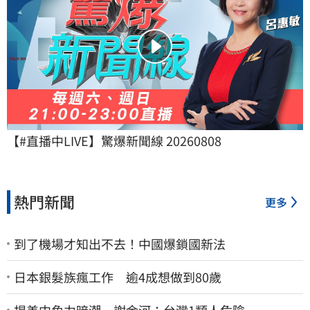
【#直播中LIVE】驚爆新聞線 20260808
熱門新聞
更多
到了機場才知出不去！中國爆鎖國新法
日本銀髮族瘋工作 逾4成想做到80歲
揭美中角力暗潮 謝金河：台灣1類人危險