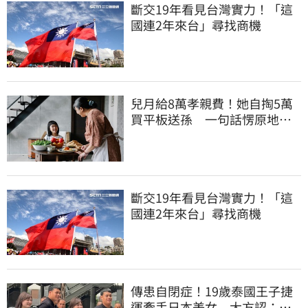
斷交19年看見台灣實力！「這
國連2年來台」尋找商機
兒月給8萬孝親費！她自掏5萬
買平板送孫 一句話愣原地
「傷心不已」
斷交19年看見台灣實力！「這
國連2年來台」尋找商機
傳患自閉症！19歲泰國王子捷
運牽手日本美女 大方認：