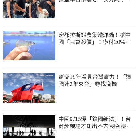
「我在追她」
宏都拉斯蝦農集體炸鍋！嗆中
國「只會殺價」：寧付20%關
稅賣白蝦給台灣
斷交19年看見台灣實力！「這
國連2年來台」尋找商機
中國9/15爆「鎖國新法」！台
商赴機場才知出不去 秘密邊控
合法化