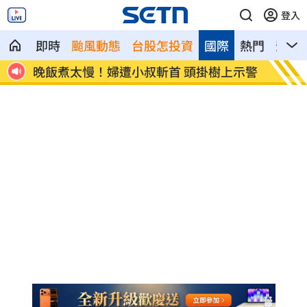
登入
即時
颱風動態
台股怎投資
國際
熱門
影音
忘吃
晚飯煮太慢！婦遭小叔斬首 頭掛樹上示警
消失1