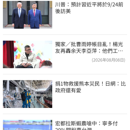
川普：預計習近平將於9/24前
後訪美
獨家／批曹雨婷帳目亂！楊光
友再轟余天李亞萍：他們工會
跟演藝圈沒關
(2026年08月08日)
捐1物救援熊本災民！日網：比
政府還有愛
宏都拉斯蝦農嗆中：寧多付
20%關稅賣台灣