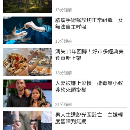
13分鐘前
腦瘤手術醫誤切正常組織　女
無法自主呼吸
18分鐘前
消失10年回歸！好市多經典美
食重新上架
18分鐘前
人妻被嫌上菜慢　遭毒癮小叔
斧砍死頭掛樹
21分鐘前
男大生遭脫光圍毆亡　主嫌輕
度智障判無期