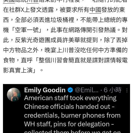
在社群X上發文透露，被要求所有
中國
發放的東
西，全部必須丟進垃圾桶裡，不能帶上總統的專
機「空軍一號」，此事在網路傳開引發熱議。對
此，反紫光奇遊團成員許美華就提到，除了丟掉
中方物品之外，晚宴上川普沒吃任何中方準備的
食物
，直呼「整個川習會簡直就是諜對諜情報電
影真實上演」。