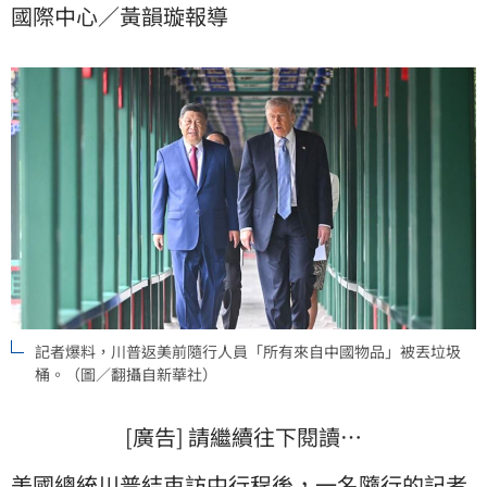
國際中心／黃韻璇報導
中方準備的食物，直呼「整個川習會簡直就是諜對諜情
報電影真實上演」。
記者爆料，川普返美前隨行人員「所有來自中國物品」被丟垃圾
桶。（圖／翻攝自新華社）
[廣告] 請繼續往下閱讀…
美國
總統
川普
結束訪中行程後，一名隨行的記者