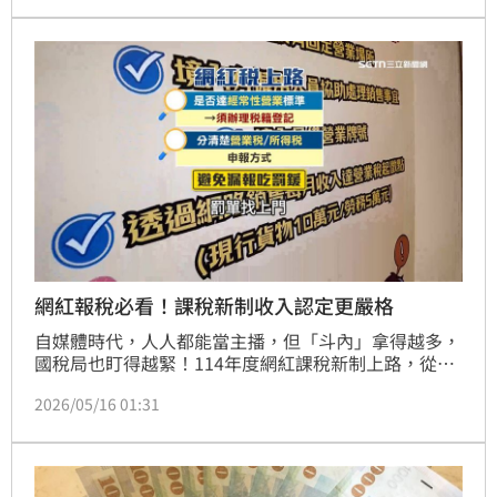
網紅報稅必看！課稅新制收入認定更嚴格
自媒體時代，人人都能當主播，但「斗內」拿得越多，
國稅局也盯得越緊！114年度網紅課稅新制上路，從小
網紅到大網紅，分潤來源是境內還是境外，課稅門檻大
2026/05/16 01:31
不同，專題報導帶您來拆解網紅們必看的「節稅關鍵密
碼」。