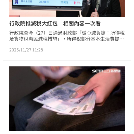
行政院推減稅大紅包 相關內容一次看
行政院會今（27）日通過財政部「暖心減負擔：所得稅
及貨物稅惠民減稅措施」，所得稅部分基本生活費提高
至21.3萬元，也調高民國115年度免扣額以及稅率級
2025/11/27 11:28
距，單身租屋自住者年所得在新台幣64.4萬元以下免繳
所得稅；另租屋自住且有2名6歲以下子女的4口之家，
年所得在168.5萬元以下也免繳稅。