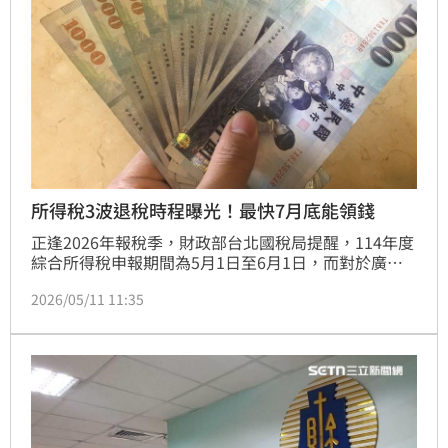
所得稅3波退稅時程曝光！最快7月底能領錢
正逢2026年報稅季，財政部台北國稅局提醒，114年度
綜合所得稅申報期間為5月1日至6月1日，而對於廣大
「退稅族」而言，想要最快在7月31日順利領到退稅
2026/05/11 11:35
款，申報方式與遞送時間將是決定先後順序的關鍵，並
分享三大退稅時程表。