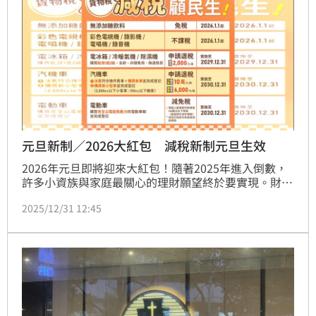
元旦新制／2026大紅包 減稅新制元旦生效
2026年元旦即將迎來大紅包！隨著2025年進入倒數，
許多小資族與家庭最關心的理財願望終於要實現。財政
部正式宣布多項減稅新制將於新年上路，這次調幅堪稱
2025/12/31 12:45
近年來最有感，不論你是單身租屋族，還是上有老下有
小的三代同堂，這波稅制大改版都將直接影響你的荷
包，最高甚至能省下萬元稅金。