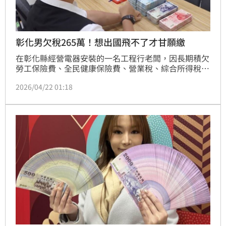
彰化男欠稅265萬！想出國飛不了才甘願繳
在彰化縣經營電器安裝的一名工程行老闆，因長期積欠
勞工保險費、全民健康保險費、營業稅、綜合所得稅及
交通違規罰鍰，經多次催繳無效，陸續被移送法務部行
2026/04/22 01:18
政執行署彰化分署執行，結算至今年3月底，累計欠稅
金額高達265萬5409元，經彰化分署多達17次通知限期
履行仍拒絕支付，遭限制出境。直到最近計畫家族旅
遊，才驚覺自己欠款遭限制出境、出不了國，這才趕緊
籌措款項一次繳清。