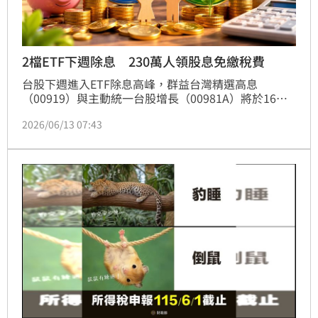
2檔ETF下週除息 230萬人領股息免繳稅費
台股下週進入ETF除息高峰，群益台灣精選高息
（00919）與主動統一台股增長（00981A）將於16日
同步除息。兩檔ETF最新公告，本次配息全數來自「已
2026/06/13 07:43
實現資本利得」，超過230萬名投資人領到的股息，不
需併入綜合所得稅申報，也免繳二代健保補充保費。