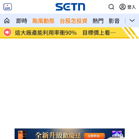
登入
即時
颱風動態
台股怎投資
熱門
影音
熱搜
看
埃及知名女星涉毒被判死 引發社會震驚
桃園聯