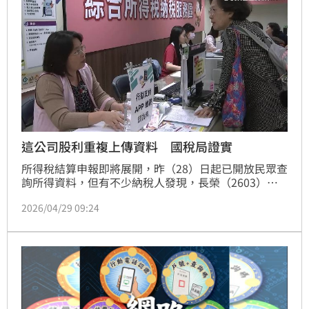
這公司股利重複上傳資料 國稅局證實
所得稅結算申報即將展開，昨（28）日起已開放民眾查
詢所得資料，但有不少納稅人發現，長榮（2603）股
利出現重複情形，「一筆變兩筆」。對此，台北國稅局
2026/04/29 09:24
證實此事，已請財政資訊中心修正，預計在5月1日前完
成更新，最快今日即可恢復正常。官員也提醒，民眾可
先自行檢視所得資料，若發現股利重複可自行刪除；若
採臨櫃報稅，也可請國稅局人員協助處理。