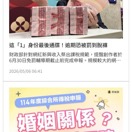
這「1」身份最後通牒！逾期恐被罰到脫褲
財政部針對網紅新興收入祭出課稅規範，提醒創作者於
6月30日免罰輔導期截止前完成申報。規模較大的網紅
若達營業稅起徵點，須辦理稅籍登記並繳納營業稅；小
2026/05/06 06:41
規模網紅雖免辦理稅籍，仍需將平台分潤併入綜合所得
稅申報。國稅局強調，期限後若遭檢舉或查獲逃漏稅情
事，將依法重罰並補稅。創作者應主動檢視稅務狀況，
切勿心存僥倖，以免面臨嚴厲處罰，確保符合法規並維
護自身權益。