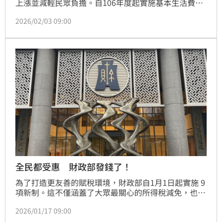
上漲並減輕民眾負擔。自106年度起實施基本生活費不
課稅，107年度優化稅制，大幅調高標準扣除額等四項
2026/02/03 09:00
扣除額。為照顧育兒、租屋及長照家庭，108年度增訂
長照扣除額並調高額度，幼兒學前及房屋租金支出也擴
大適用範圍。115年度（明年申報適用）免稅額調升至
10.1萬元，標準扣除額至13.6萬元，薪資及身心障礙扣
除額至22.7萬元。經優化後，單身年薪64.4萬元、雙薪
租屋家庭年薪110.8萬元、四口之家年薪168.5萬元，以
及三代同堂年薪224.35萬元，皆可免繳所得稅，持續減
輕民眾租稅負擔，建構優質賦稅環境。
全民都受惠 財政部發錢了！
為了打造更友善的賦稅環境，財政部自1月1日起實施 9 
項新制。這不僅涵蓋了大眾最關心的所得稅減免，也針
對環保趨勢與數位便利性進行了深度優化。
2026/01/17 09:00