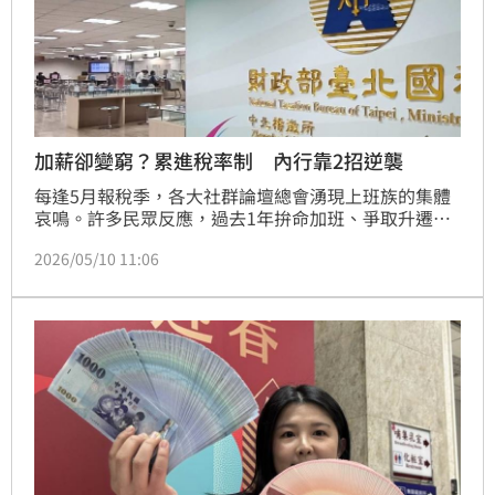
加薪卻變窮？累進稅率制 內行靠2招逆襲
每逢5月報稅季，各大社群論壇總會湧現上班族的集體
哀鳴。許多民眾反應，過去1年拚命加班、爭取升遷，
好不容易薪水增加了，但收到稅單後卻驚覺「實質收
2026/05/10 11:06
入」不增反減。這種「加薪後反而變窮」的怪象，主因
在於台灣採取的累進稅率制度。當所得剛好跨過門檻，
稅率可能從 5% 瞬間跳升至 12% 甚至 20%，導致辛苦
賺來的加薪果實，大半都被迫繳入國庫。特別是無房、
無扶養、無子女的「三無」單身貴族，因缺乏扣除額保
護，往