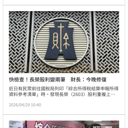
得稅方面，今年推動五大減稅新制，包括提高基本生活
費、長照特別扣除額，同時將學齡前幼兒特別扣除額放
寬年齡並提高額度，以及放寬人工生殖列報規定等。
快檢查！長榮股利變兩筆 財長：今晚修復
近日有民眾前往國稅局列印「綜合所得稅結算申報所得
資料參考清單」時，發現長榮（2603）股利重複上
傳。對此，財政部長莊翠雲今（29）日上午在立法院財
2026/04/29 10:40
政委員會答詢表示，主要是公司上傳兩次股利資料，今
天下班後財政資訊中心就會完成更正，也就是今晚會更
正完畢，不會影響民眾報稅。