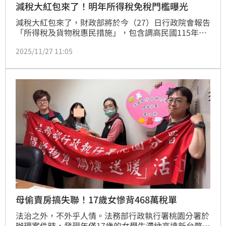
減稅大紅包來了！明年所得稅免稅門檻曝光
減稅大紅包來了，財政部將於今（27）日行政院會報告
「所得稅及貨物稅惠民措施」，包含調高民國115年度
免（扣）額以及稅率級距，讓民眾在116年報稅時減輕
2025/11/27 11:05
負擔，換算下來，單身租屋自住者年所得在新台幣64.4
萬元以下免繳所得稅；另租屋自住且有2名6歲以下子女
的4口之家，年所得在168.5萬元以下也免繳稅。
母偷賣房搞失聯！17歲女慘背468萬稅單
法治之外，不外乎人情。法務部行政執行署桃園分署於
辦理案件時，發現年僅17歲的女學生滯納高達新台幣