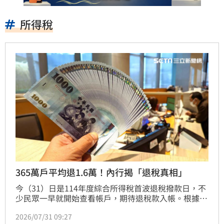
所得稅
365萬戶平均退1.6萬！內行揭「退稅真相」
今（31）日是114年度綜合所得稅首波退稅撥款日，不
少民眾一早就開始查看帳戶，期待退稅款入帳。根據財
政部統計，本次共有約365萬戶符合首批退稅資格，退
2026/07/31 09:27
稅總金額約612億元，平均每戶可領回約1萬6745