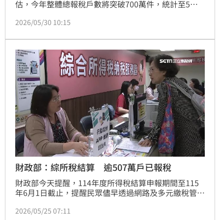
估，今年整體總報稅戶數將突破700萬件，統計至5月
28日止，已有613.6萬人完成報稅，也就是說還有逾80
2026/05/30 10:15
萬人未完成報稅。由於申報期限至6月1日止，財政部提
醒把握最後3天，並可多利用網路及線上繳稅管道完成
申報。（記者：簡浩正）
財政部：綜所稅結算 逾507萬戶已報稅
財政部今天提醒，114年度所得稅結算申報期間至115
年6月1日截止，提醒民眾儘早透過網路及多元繳稅管道
辦理申報。據統計，截至5月24日，綜所稅已完成申報
2026/05/25 07:11
507.6萬件，占去年總申報件數72.7%。