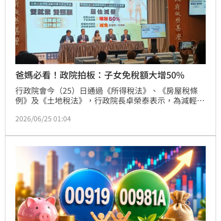
爸媽必看！政院拍板：子女免稅額大增50%
行政院會今（25）日通過《所得稅法》、《房屋稅條
例》及《土地稅法》，行政院長卓榮泰表示，為減輕婚
育家庭壓力，政院通過3項修法，自115年1月1日起，
2026/06/25 01:04
未成年子女免稅額增加50%至新台幣15.15萬元，明年5
月申報所得稅可適用。另授權地方政府對婚育家庭成員
持有的全國單一自住房屋以及其座落土地，得適當減免
房屋稅與地價稅。