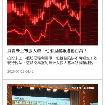
絕不會透過簡訊或通訊軟體要求點擊連結辦理退稅，請
民眾務必提高警覺，防範詐騙。若有疑問，可撥打免付
費專線或至官網查詢。
買賣未上市股大賺！他卻因漏報遭罰百萬！
投資未上市櫃股票獲利豐厚，但稅務陷阱不可輕忽！依
現行稅法，這類交易獲利須計入個人基本所得額課稅，
若漏報恐面臨補稅與鉅額罰鍰。近期更有大戶因漏報近
2026/07/23 04:41
2千萬獲利，遭國稅局重罰270萬元，慘痛案例警示投
資人勿心存僥倖。除特定符合條件的高風險新創公司股
票交易可享免稅優惠外，其餘獲利皆需依法申報。若不
慎錯過報稅期限，專家建議應在稅局調查前儘速準備買
賣憑證，主動補報並加息補繳，以爭取免罰。投資獲利
固然可喜，但唯有遵守稅務法規，善用合法節稅管道，
才能確保辛苦賺來的財富真正落袋，避免因一時疏忽而
造成荷包大失血。