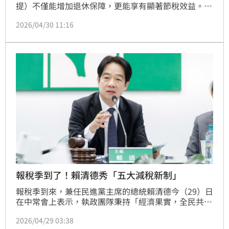
提）不僅能增加退休保障，更能享有顯著節稅效益。依
規定，勞工可在每月工資6%範圍內自提，該金額不計
2026/04/30 11:16
入年度薪資所得課稅。以單身或雙薪家庭為例，自提最
高可調降課稅級距，省下數千至數萬元稅金。此外，8
月新制上路後，雇主不得拒絕員工自提申請。報稅時應
仔細核對扣繳憑單，確保自提金額已全數扣除，維護自
身權益。
報稅季到了！賴清德秀「五大減稅新制」
報稅季到來，兼任民進黨主席的總統賴清德今（29）日
在中常會上表示，執政團隊秉持「經濟果實，全民共
享」的原則，通過「所得稅及貨物稅惠民措施」，透過
2026/04/29 03:38
制度性的減稅設計，將經濟成果回饋給社會。在綜合所