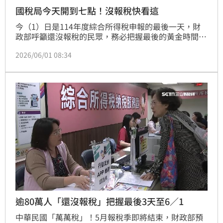
國稅局今天開到七點！沒報稅快看這
今（1）日是114年度綜合所得稅申報的最後一天，財
政部呼籲還沒報稅的民眾，務必把握最後的黃金時間。
不論是使用手機或電腦進行網路報稅，系統都將在今晚
2026/06/01 08:34
23:59截止，一旦錯過截止時間將無法辦理。報稅完成
的民眾也需要再度確認，避免因漏掉關鍵步驟而導致申
報失敗。
逾80萬人「還沒報稅」把握最後3天至6／1
中華民國「萬萬稅」！5月報稅季即將結束，財政部預