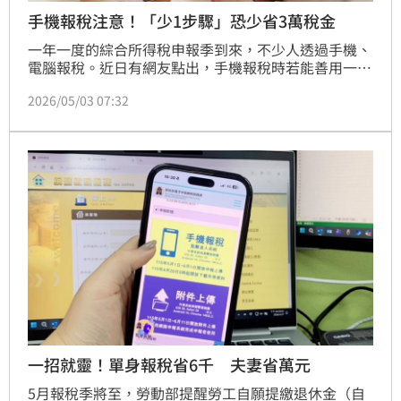
手機報稅注意！「少1步驟」恐少省3萬稅金
一年一度的綜合所得稅申報季到來，不少人透過手機、
電腦報稅。近日有網友點出，手機報稅時若能善用一步
驟，有機會省下超過3萬元，引發眾人熱烈討論。
2026/05/03 07:32
一招就靈！單身報稅省6千 夫妻省萬元
5月報稅季將至，勞動部提醒勞工自願提繳退休金（自