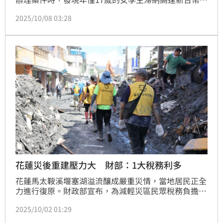
468萬餘元的個人房屋土地交易所得稅，戶籍設於桃園
2025/10/08 03:28
市蘆竹區戶政事務所，居住在台北市校區宿舍，學費及
生活費均靠自己打工支付，她最大的擔憂是怕畢業後，
無處居住。分署體恤其困境及堅強，於114年10月2日
由分署愛心社提供慰問金，盼給予部分扶助及溫暖支
持。
花蓮災後重建壓力大 財部：1大稅務利多
花蓮馬太鞍溪堰塞湖溢流釀成嚴重災情，當地居民正全
力進行復原。財政部宣布，為減輕災區民眾稅務負擔，
特別針對 花蓮光復鄉、鳳林鎮、萬榮鄉 納稅義務人及
2025/10/02 01:29
扣繳義務人，2025年9至10月各項國稅申報與繳納期限
全面展延，最長可延至 11月17日，並開放申請延長或