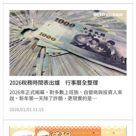
2026稅務時間表出爐 行事曆全整理
2026年正式揭幕，對多數上班族、自營商與投資人來
說，新年第一天除了許願，更現實的是
&mdash;&mdash;稅務行事曆一定要先存好。《三立
2026/01/01 11:15
新聞網》整理財政部最新公布的2026稅務行事曆，從
所得稅、房屋稅、地價稅，到發票開獎與領獎截止日，
一次幫你劃出全年「跟荷包最有關係」的關鍵時刻，少
繳罰款、不漏減免、發票獎金也別白白蒸發。