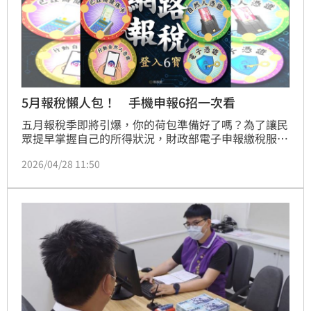
5月報稅懶人包！ 手機申報6招一次看
五月報稅季即將引爆，你的荷包準備好了嗎？為了讓民
眾提早掌握自己的所得狀況，財政部電子申報繳稅服務
網自今（28）日上午8點起，正式開啟網路申報系統。
2026/04/28 11:50
雖然正式繳錢的期限是從5月1日才開始，但現在就能搶
先登入，查看去年度的所得與扣除額資料，提早算好要
上繳國家多少「血汗錢」，避免到時候手忙腳亂。