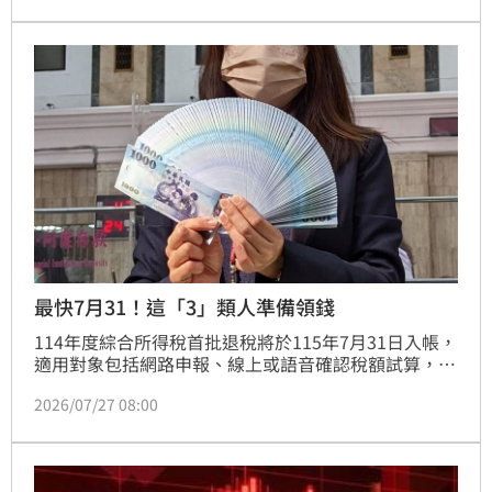
元，。
最快7月31！這「3」類人準備領錢
114年度綜合所得稅首批退稅將於115年7月31日入帳，
適用對象包括網路申報、線上或語音確認稅額試算，以
及5月11日前書面確認者。國稅局表示，已填寫帳號者
2026/07/27 08:00
將直接撥款，未提供者將收到退稅憑單。憑單兌領期限
為7月31日至9月30日，5千元以下可領現，超過則需透
過票據交換。國稅局呼籲民眾多利用直撥退稅，除省時
便利外也能降低憑單遺失風險。同時嚴正提醒，國稅局