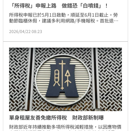
「所得稅」申報上路 做錯恐「白噴錢」！
所得稅申報已於5月1日啟動，順延至6月1日截止。勞
動節臨櫃休假，建議多利用網路/手機報稅。首批退稅7
月31日入帳，網路申報搭配「直撥退稅」優先領取。報
2026/04/22 08:23
稅季詐騙頻傳，務必警覺。國稅局絕不要求ATM或網銀
轉帳退稅，勿點不明連結。認明官方「.gov.tw」網
域，有疑慮速撥165或洽國稅局，保障財產安全。
單身租屋友善免繳所得稅 財政部新制曝
財政部近年持續推動多項所得稅減輕措施，以因應物價