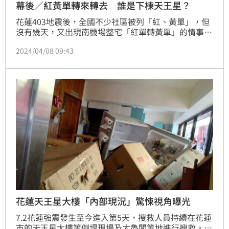
幕後／紅黃單轉來轉去 誰是下棟天王星？
花蓮403地震後，全國不少社區被列「紅、黃單」，但
沒有幾天，又出現南機場整宅「紅單轉黃單」的情事！
不少人疑惑，房屋結構真的能透過補強，解除其列管？
2024/04/08 09:43
事實上，這已經不是第一次發生。（陳韋帆）
花蓮天王星大樓「內部現況」驚悚視角曝光
7.2花蓮強震發生至今進入第5天，搜救人員持續在花蓮
市的天王星大樓等倒塌現場及太魯閣等地進行搜救。有