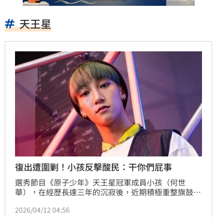
天王星
復出遭圍剿！小孩反擊酸民：干你們屁事
選秀節目《原子少年》天王星冠軍成員小孩（何世
華），在經歷長達三年的沉寂後，近期積極重整旗鼓準
備復出。然而，這條回歸之路卻走得坎坷，自今年 1 月
2026/04/12 04:56
發布新歌試水溫後，網路負面聲浪排山倒海而來。面對