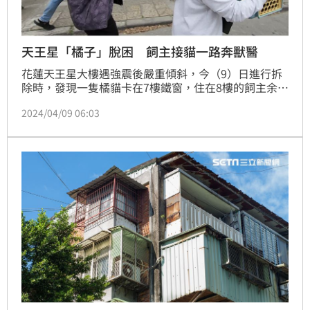
天王星「橘子」脫困 飼主接貓一路奔獸醫
花蓮天王星大樓遇強震後嚴重傾斜，今（9）日進行拆
除時，發現一隻橘貓卡在7樓鐵窗，住在8樓的飼主余小
姐也在現場，情緒激動認出就是自己的愛貓。消防員稍
2024/04/09 06:03
早會同動保人員透過雲梯車派壞鐵窗後，對「橘子」施
打鎮定劑後順利將牠救出，而余小姐也在接到愛貓之後
一路狂奔到動物醫院替愛貓施打解麻藥。