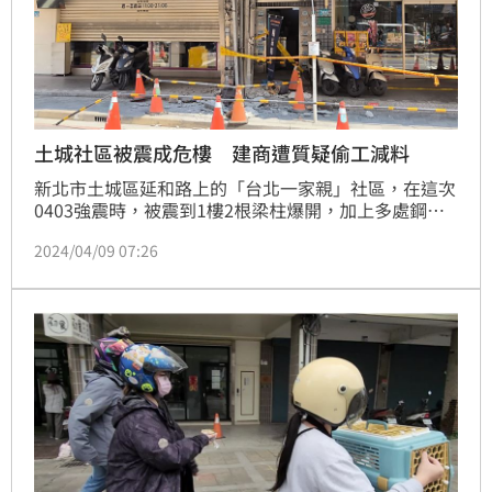
土城社區被震成危樓 建商遭質疑偷工減料
新北市土城區延和路上的「台北一家親」社區，在這次
0403強震時，被震到1樓2根梁柱爆開，加上多處鋼筋
外露及結構毀損，讓53戶超過80人被撤離安置， 社區
2024/04/09 07:26
主委薛先生表示，檢視爆裂的2根梁柱，發現鋼筋量不
足疑偷工減料，請新北市府使用公權力，要求建商和監
造單位出面負責，許多住戶也發出悲鳴，因市府協助安
置的7天期限已到，未來將面臨租屋和房貸的雙重負
擔，拜託市長侯友宜兌現說要負責的承諾。記者莊淇鈞
／新北報導