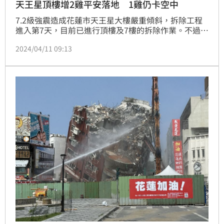
天王星頂樓增2雞平安落地 1雞仍卡空中
7.2級強震造成花蓮市天王星大樓嚴重傾斜，拆除工程
進入第7天，目前已進行頂樓及7樓的拆除作業。不過不
少網友透過新聞直播，除了相當關心仍受困屋內3隻貓
2024/04/11 09:13
咪動向外，也很關心原本受困頂樓的5隻雞的狀況。截
至晚間6點多，現場確認繼先前其中1隻雞自行逃到1樓
獲救後，又再新增2隻雞平安降落1樓，工程人員一度利
用暫停施工時進行捕捉，但雞隻亂竄，捕捉不易。而頂
樓目前還有1隻雞被線纏住腳，尚未脫困。