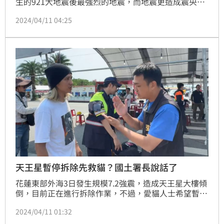
生的921大地震後最強烈的地震，而地震更造成震央花
蓮山區多處落石嚴重坍塌，其中，天王星大樓更是直接
2024/04/11 04:25
嚴重傾斜，目前正在進行拆除作業。除了已疏散的住戶
以外，還有住戶飼養的貓和雞，目前已救出1隻雞以及2
隻貓，稍早，拆除頂樓時還有4隻雞排隊依序跳下。
天王星暫停拆除先救貓？國土署長說話了
花蓮東部外海3日發生規模7.2強震，造成天王星大樓傾
倒，目前正在進行拆除作業，不過，愛貓人士希望暫停
拆除，待救出所有貓咪後再續拆，現場一度為此發生衝
2024/04/11 01:32
突。對此，國土管理署署長吳欣修今（11）日表示，天
王星大樓依法必須拆除，民眾如需進入取回財務，如貓