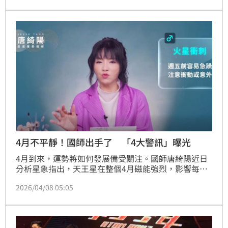
酸民要求「滾出演藝圈」、「沒資格再唱歌」的激進言
論，小孩於今（11）日打破沉默，在
4月不平靜！國師出手了 「4大警訊」曝光
4月到來，運勢將如何發展備受關注。國師唐綺陽近日
分析星象指出，天王星在整個4月磁能強烈，影響每個
人；同時火星能量也偏強，恐引發衝動與急躁情緒，甚
2026/04/08 05:05
至增加意外風險。對此，唐綺陽特別提醒，本月務必留
意「4件事」。