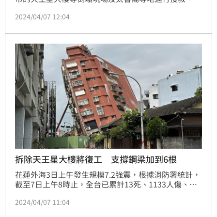
天王星大樓住戶回想自己就是因為經歷921大地震，才
2024/04/07 12:04
從1樓搬到9樓，認為住到較高樓比較有生存空間。
拆除天王星大樓將復工 支撐鋼梁加到6根
花蓮外海3日上午發生規模7.2強震，根據消防署統計，
截至7日上午8時止，全台已累計13死、1133人傷、
344人留置及6人失聯；其中傾斜嚴重的天王星大樓，5
2024/04/07 11:04
日開始進行拆除作業，6日因餘震及結構問題，一度暫
停施工，施工單位預計將鋼梁增加到6根，並於7日下午