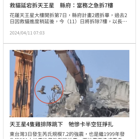
救貓延宕拆天王星 縣府：當務之急拆7樓
花蓮天王星大樓開拆第7日，縣府計畫2週拆畢，過去2
日因救貓進度稍延後，今（11）日將拆除7樓，以長臂
大鋼牙前後開攻加快速度；公共安全是當務之急，只能
2024/04/11 07:03
邊拆邊留意大樓內貓咪。
天王星4隻雞排隊跳下 牠慘卡半空狂掙扎
東台灣3日發生芮氏規模7.2的強震，也是繼1999年發