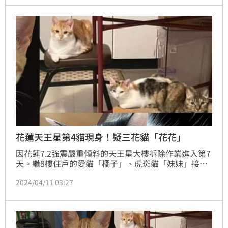
咪，指揮官會判斷情況後暫停拆除作業一段時間，待民
眾取回後再繼續。如果真的沒辦法，還是要考慮公共安
全。
花蓮天王星第4貓現身！疑三花貓「花花」
因花蓮7.2強震嚴重傾斜的天王星大樓拆除作業進入第7
天。繼8樓住戶的愛貓「橘子」、虎斑貓「妹妹」接連
獲救，不幸喪命的康老師的愛貓「貓咪」(一度誤傳叫
2024/04/11 03:27
做妞妞)在眾人面前現身後，第4隻失蹤的貓咪也在10日
深夜11點多，自大樓的斷垣殘壁中現身。現場拆除人員
立即暫停工作，確認貓咪可能所在地點後，將附近的水
泥、鋼筋等慢慢撥開，清出視野較為清楚的空間，並將
以吊掛擺放誘捕籠，待天亮展開救援。