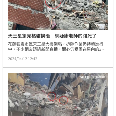
天王星驚見橘貓挨砸 網疑康老師的貓死了
花蓮強震市區天王星大樓倒塌，拆除作業仍持續進行
中，不少網友透過新聞直播，關心仍受困在屋內的3隻
貓咪動向，有網友在MOPTT鄉公所以「康老師的貓可
2024/04/12 12:42
能死了」發文，指稱看到一隻橘色貓咪在拆除過程中，
被一塊掉落的石塊砸到生死不明，質疑該隻貓咪可能已
經不幸死亡。