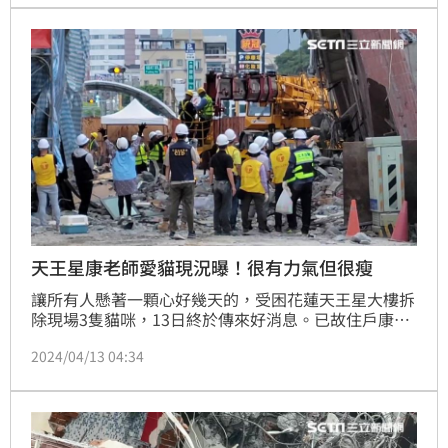
檢方也再度進到大樓1到3樓，進行採樣、蒐證。至於大
家關心仍有2貓1雞待救，仍是邊施工邊利用監視器注意
動向，一看到就暫緩並進行驅趕，趕到低樓層，才有更
多逃生出路。
天王星康老師愛貓現況曝！很有力氣但很瘦
讓所有人懸著一顆心好幾天的，受困花蓮天王星大樓拆
除現場3隻貓咪，13日終於傳來好消息。已故住戶康老
師的愛貓「貓咪」終於被工程人員救下，現已在動物醫
2024/04/13 04:34
院接受檢查、治療。工程人員表示，貓咪從頭到尾都很
兇，感覺還很有力量，只是很瘦，全身也在脫毛，腳疑
似被碎石鋼筋弄傷，但無大礙，而當下抱著貓咪時，貓
咪咬了一口他的手，還好傷口不大，已經擦藥止血，而
他也沒想太多，只是希望趕快把貓救下來。