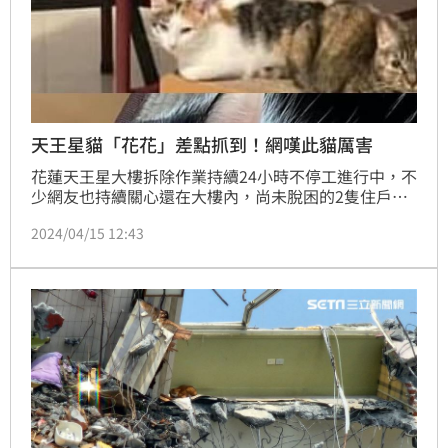
天王星貓「花花」差點抓到！網嘆此貓厲害
花蓮天王星大樓拆除作業持續24小時不停工進行中，不
少網友也持續關心還在大樓內，尚未脫困的2隻住戶的
貓咪「歐膩」、「花花」。而繼13日，康老師愛貓「貓
2024/04/15 12:43
咪」獲救，歐膩隨後也現身後，三花貓「花花」在14日
晚間現身，工程人一度又拿著捕撈網要捕捉，就差那麼
一點點抓到，接下來拆除工程繼續進行，仍維持邊拆邊
留意邊驅趕的方式。花蓮縣政府建設處表示，預計15日
要開始第3層的拆除作業，清除廢棄物的作業也會加
速。