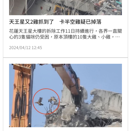
天王星又2雞抓到了 卡半空雞疑已掉落
花蓮天王星大樓的拆除工作11日持續進行，各界一直關
心的3隻貓咪仍受困，原本頂樓的10隻大雞、小雞，現
共3隻獲救，其中2隻落地後四處亂竄，幸好晚間被工人
2024/04/12 12:45
抓到，還先讓2雞填飽肚子，而2雞也真的嗑光1盒便當
的飯。至於被線纏住卡在屋頂的雞仍未脫困，另有4隻
小雞已經失蹤多時，還有2隻雞一度也不見蹤影，晚間
10點40分左右，現場人員發現2隻雞蹤影，仍躲在頂樓
瓦礫中，晚間約11點，傳出卡在半空的雞疑已掉落。