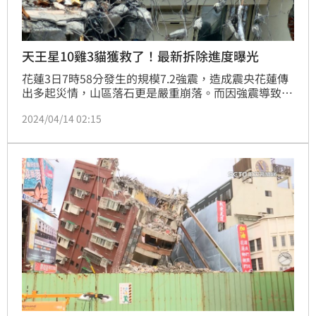
天王星10雞3貓獲救了！最新拆除進度曝光
花蓮3日7時58分發生的規模7.2強震，造成震央花蓮傳
出多起災情，山區落石更是嚴重崩落。而因強震導致嚴
重傾斜的天王星大樓，今（14日）拆除作業來到第12
2024/04/14 02:15
天，外界除了關注大樓內的動物是否成功救出以外，花
蓮縣政府建設處長鄧子榆也表示，天王星大樓預計可在
18到19日拆除完畢。