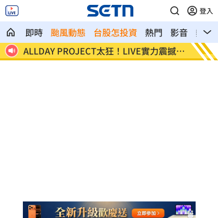
登入
即時
颱風動態
台股怎投資
熱門
影音
熱搜
震撼全
顧立雄視導第三作戰區 慰勉參演官兵辛
放雙手
勞