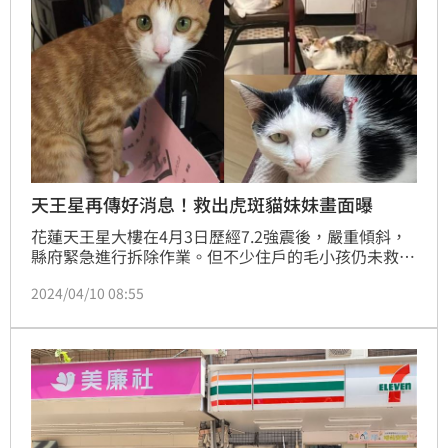
天王星再傳好消息！救出虎斑貓妹妹畫面曝
花蓮天王星大樓在4月3日歷經7.2強震後，嚴重傾斜，
縣府緊急進行拆除作業。但不少住戶的毛小孩仍未救
出，結果就在昨（9）日好消息一個接一個，8樓住戶余
2024/04/10 08:55
小姐飼養的3隻愛貓，其中橘貓「橘子」率先被發現，
並順利救出，接著虎斑貓「妹妹」也成功獲救，剩下最
後一隻三花貓「花花」待救援；而康老師的愛貓也出現
了。消息曝光後，吸引許多網友為毛孩子集氣，希望能
幫助牠們成功脫困。