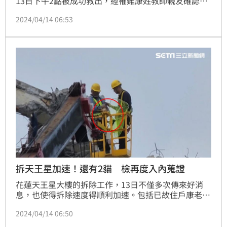
13日下午2點被成功救出，經罹難康姓教師親友確認，
就是康老師的愛貓「貓咪」。而「貓咪」被送往獸醫院
2024/04/14 06:53
檢查後，沒有明顯外傷、生命跡象穩定，只是有點虛
弱。
拆天王星加速！還有2貓 檢再度入內蒐證
花蓮天王星大樓的拆除工作，13日不僅多次傳來好消
息，也使得拆除速度得順利加速。包括已故住戶康老師
的愛貓「貓咪」，終於被工程人員親手救援脫困，沒多
2024/04/14 06:50
久又發現另名住戶愛貓「歐膩」的身影。花蓮縣政府建
設處表示，大鋼牙的噸位加重，好加速進行拆除工作，