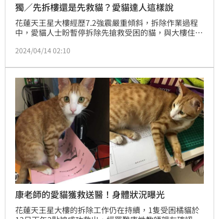
獨／先拆樓還是先救貓？愛貓達人這樣說
花蓮天王星大樓經歷7.2強震嚴重傾斜，拆除作業過程
中，愛貓人士盼暫停拆除先搶救受困的貓，與大樓住戶
起爭執；對此，犬貓比賽美容藝術總監吳高賢認為，救
2024/04/14 02:10
災行動應以大眾利益為考量，貿然行動只會讓自己處於
危險。（賴俊佑）
康老師的愛貓獲救送醫！身體狀況曝光
花蓮天王星大樓的拆除工作仍在持續，1隻受困橘貓於