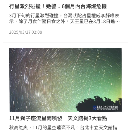
行星激烈碰撞！她警：6個月內台海爆危機
3月下旬的行星激烈碰撞，台灣吠陀占星權威李靜唯表
示，除了月食伴隨日食之外，天王星已在3月18日進入
金牛座，天王星跟所有猝不及防的突發事件有關，因為
2025/03/27 02:08
它的難以捉摸讓人無法預測，並提醒「在未來6個月，
包括南海和台海都要特別注意海域攻擊封鎖或圍堵的可
能，以及火山爆發或大地震引發海嘯或海底爆炸等危
機，甚或海底電纜被切斷造成網路大斷電的意外」。
11月獅子座流星雨噴發 天文館揭3大看點
秋高氣爽，11月的星空璀璨不凡。台北市立天文館指