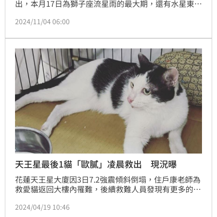
出，本月17日為獅子座流星雨的最大期，還有水星東大
距、天王星衝都將接力演出，土星、木星與火星近期亮
2024/11/04 06:00
度也逐漸增加，令天文迷相當期待。
天王星最後1貓「歐膩」凌晨救出 現況曝
花蓮天王星大廈因3日7.2強震傾斜倒塌，住戶康老師為
救愛貓返回大樓內罹難，後續救難人員發現有更多的
「寵物們」都困在大樓中，於是展開一連串救援任務。
2024/04/19 10:46
今（19日）凌晨，最後一隻乳牛貓「歐膩」在飼主陸小