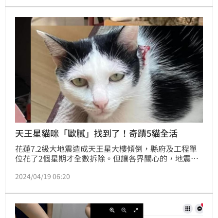
姐的聲聲招喚下現蹤，終於帶牠回家。協助救援的志工
在IG向網友報平安，指出「歐膩」狀況都正常，一早會
帶到醫院詳細檢查，也讓眾多網友放下心來。
天王星貓咪「歐膩」找到了！奇蹟5貓全活
花蓮7.2級大地震造成天王星大樓傾倒，縣府及工程單
位花了2個星期才全數拆除。但讓各界關心的，地震當
下主人來不及帶出來的5隻貓咪、6隻雞，截至18日天
2024/04/19 06:20
王星拆除完畢，6隻雞、4隻貓從廢墟中活下來，也跟主
人團聚，唯獨剩下5樓住戶的乳牛貓「歐膩」不見蹤
影。而似乎感覺到主人不眠不休一直在找牠，還有眾多
網友集氣，19日凌晨，歐膩終於被找到了，讓大批網友
激動大哭，封歐膩真的是貓界最厲害的躲貓貓冠軍。