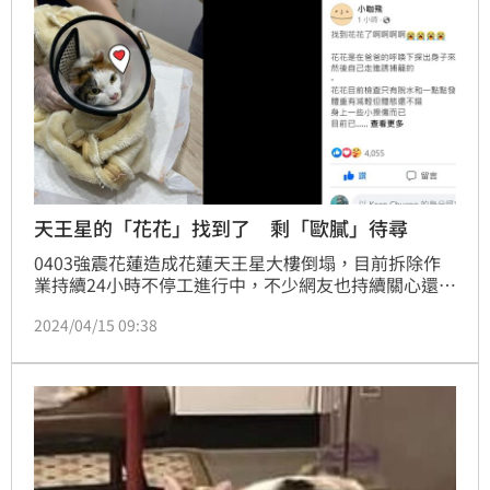
天王星的「花花」找到了 剩「歐膩」待尋
0403強震花蓮造成花蓮天王星大樓倒塌，目前拆除作
業持續24小時不停工進行中，不少網友也持續關心還在
大樓內，尚未脫困的2隻住戶的貓咪「花花」及「歐
2024/04/15 09:38
膩」，稍早前8樓住戶余小姐的三花貓「花花」也找到
了，只有脫水跟輕微擦傷，他所養的三隻貓，包括「花
花」、橘貓「橘子」、虎斑貓「妹妹」，目前3隻貓都
已尋回。記者莊淇鈞／花蓮報導