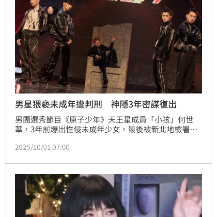
男星猥褻未成年遭判刑 神隱3年密謀復出
男團選秀節目《原子少年》天王星成員「小孩」何世
華，3年前爆出性侵未成年少女，最後被新北地檢署依
強制猥褻罪判處6個月徒刑，得易科罰金。事發後小孩
2025/10/01 07:00
淡出演藝圈，個人社群也跟著停擺，近期他不僅重啟IG
帳號，還接下韓系保養品牌業配，並傳出有望擔任一日
店長，引發外界討論。