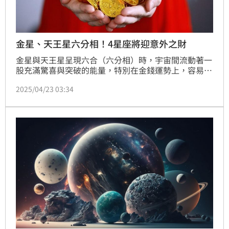
金星、天王星六分相！4星座將迎意外之財
金星與天王星呈現六合（六分相）時，宇宙間流動著一
股充滿驚喜與突破的能量，特別在金錢運勢上，容易帶
來意想不到的收穫與好消息。塔羅牌艾菲爾老師分享
2025/04/23 03:34
「4個星座」將迎來意外之財、突發小確幸，可能是中
獎、紅包、退稅、加薪，甚至朋友暗中送來的禮物驚
喜。