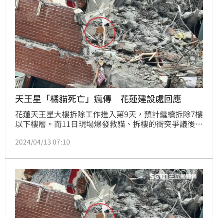
天王星「橘貓死亡」瘋傳 花蓮建設處回應
花蓮天王星大樓拆除工作進入第9天，預計繼續拆除7樓
以下樓層。而11日現場爆發救貓、拆樓的衝突爭議後，
當天深夜，有網友緊盯電視台畫面時，發現「疑似橘
2024/04/13 07:10
貓」的身影似乎被壓死，不過也有網友和志工、愛貓人
士認為，疑似是玩偶。對此，花蓮縣建設處水利科12日
表示，目前尚未發現任何動物的屍體，怪手司機會再注
意，若有發現動物「就是暫緩施工」，並以像是「試
夾」瓦礫方式，將動物驅離到安全地方。