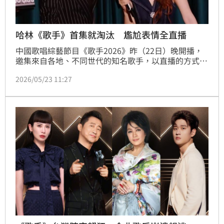
哈林《歌手》首集就淘汰 尷尬表情全直播
中國歌唱綜藝節目《歌手2026》昨（22日）晚開播，
邀集來自各地、不同世代的知名歌手，以直播的方式演
出同場較量，首集結果公布，「哈林」庾澄慶在9名歌
2026/05/23 11:27
手中排名墊底，慘遭淘汰，得知成績的當下表情一度僵
硬，但仍強顏歡笑發表感言。此外哈林在休息室和一同
參賽的魏如萱閒聊時，疑似沒有發現正在直播，談話竟
然爆料他們被製作單位「強制換歌」，引發議論。