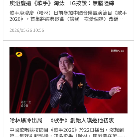
庾澄慶遭《歌手》淘汰 IG按讚：無腦陸綜
歌手庾澄慶（哈林）日前參加中國音樂競演節目《歌手
2026》，首集將經典歌曲〈讓我一次愛個夠〉改編成
慢版爵士風演出，卻只拿下2.01%得票率，成為第一位
2026/05/26 10:56
遭淘汰的歌手，引發不少歌迷替他抱不平。沒想到，近
日他在IG上的一個按讚動作，再度掀起陸網熱議。
哈林爆冷出局 《歌手》創始人嘆邀他初衷
中國歌唱競技節目《歌手2026》於22日播出，沒想到
第一集就引起熱議，知名歌手「哈林」庾澄慶在第一期