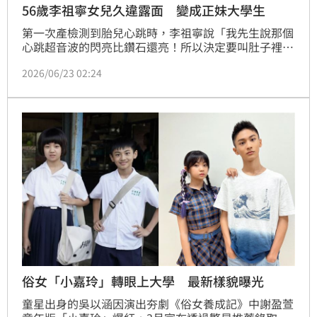
56歲李祖寧女兒久違露面 變成正妹大學生
第一次產檢測到胎兒心跳時，李祖寧說「我先生說那個
心跳超音波的閃亮比鑽石還亮！所以決定要叫肚子裡的
小嬰兒『Bling』」，李祖寧還笑說「你男女都還不知
2026/06/23 02:24
道吧，先生說不重要，因為那只是一個胎名」。
俗女「小嘉玲」轉眼上大學 最新樣貌曝光
童星出身的吳以涵因演出夯劇《俗女養成記》中謝盈萱