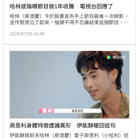
哈林感傷曝節目做1年收攤 電視台回應了
哈林（庾澄慶）今於臉書宣布手上節目最後一次錄影，
並作勢哭泣了起來，強調不得不忍痛結束這個節目，消
息一出後也讓許多粉絲大感意外。
2026/07/08 10:40
庾恩利身體特徵遭譏異形 伊能靜暖回這句
伊能靜與前夫哈林（庾澄慶）愛子庾恩利（小哈利）近