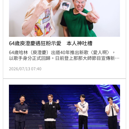
64歲庾澄慶遇狂粉示愛 本人神吐槽
64歲哈林（庾澄慶）出道40年推出新歌〈愛人啊〉，
以歌手身分正式回歸。日前登上那那大師節目宣傳新
歌，那那大師特別化身「哈寶寶」致敬，讓哈林忍不住
2026/07/13 07:40
笑虧：「你這樣比較像濟顛帽！」一句話讓現場笑聲不
斷，也讓原本感性的致敬橋段瞬間變成爆笑亮點。兩人
一來一往互動自然又爆笑，展現偶像與粉絲之間最真
誠、最可愛的火花。