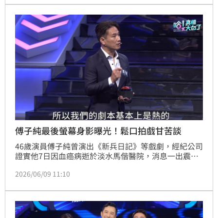
傅子純最後螢幕身影曝光！鬆口拍戲甘苦談
46歲演員傅子純曾演出《新兵日記》等戲劇，經紀公司
證實他7日因血癌病逝於淡水馬偕醫院，消息一出震驚
外界，如今他最後身影曝光，上哈林庾澄慶節目提到拍
2026/06/09 11:10
戲的生態，相當辛苦，也讓八點檔的粉絲於社群相當不
捨。