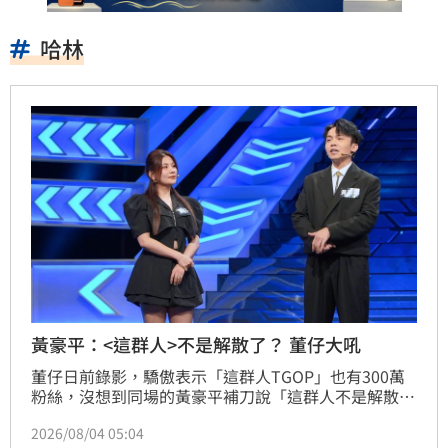
哈林
黃豪平：<這群人>不是解散了？ 董仔大吼
董仔日前錄影，驕傲表示「這群人TGOP」也有300萬
粉絲，沒想到同場的黃豪平補刀說「這群人不是解散
了？」，引董仔揮手大吼說「不是解散，我們只是停
2026/08/04 05:04
更！」讓現場笑成一團。