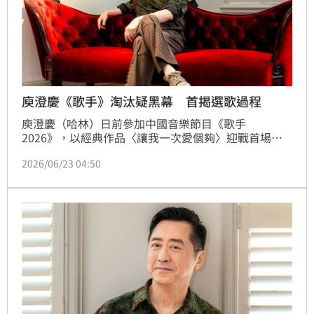
庾澄慶《歌手》淘汰疑黑幕 首揭選歌過程
庾澄慶（哈林）日前參加中國音樂節目《歌手
2026》，以經典作品〈讓我一次愛個夠〉迎戰首場直
播賽事，卻意外爆冷成為首位淘汰選手，事後與魏如萱
2026/06/23 04:50
在後台閒聊時，更透露自己選的6首歌曲全數被換掉，
導致節目「黑幕」疑雲甚囂塵上。今（23）日他出席新
歌〈愛人啊〉記者會，首度鬆口選歌過程。