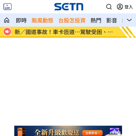
登入
即時
颱風動態
台股怎投資
熱門
影音
熱搜
、昏
7縣市大雨特報開轟 白海豚減慢、雨炸3
國道傳
天
醫