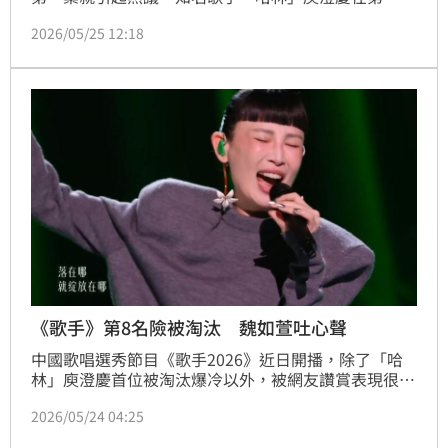
就被淘汰，讓許多觀眾相當不滿，對此，《歌手》前導
2026/05/25 12:18
演、創始人洪濤表示，「請哈林哥是來豎旗的，來說薑
還是老的辣，而不是爆冷」。
《歌手》第8名險被淘汰 魏如萱吐心聲
中國歌唱選秀節目《歌手2026》近日開播，除了「哈
林」庾澄慶首位被淘汰爆冷以外，被網友讚賞表現很穩
的「娃娃」魏如萱，最後只拿到第8名（倒數第2名），
2026/05/24 04:25
差點被淘汰。對此，魏如萱分享心聲，「有些歌，本來
就不是拿來討好的，有些聲音，本來就沒有標準答