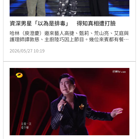
資深男星「以為是排毒」 得知真相遭打臉
哈林（庾澄慶）邀來藝人高捷、甄莉、荒山亮、艾庭與
護理師譚敦慈、主廚陸巧因上節目。幾位來賓都有餐飲
經驗，節目出題「吃辣流汗可以幫助代謝，有排毒效
2026/05/27 10:19
果？」，過程中只有艾庭選了「○」，哈林看了笑說
「你這個美眉一看就是不會拿分」。