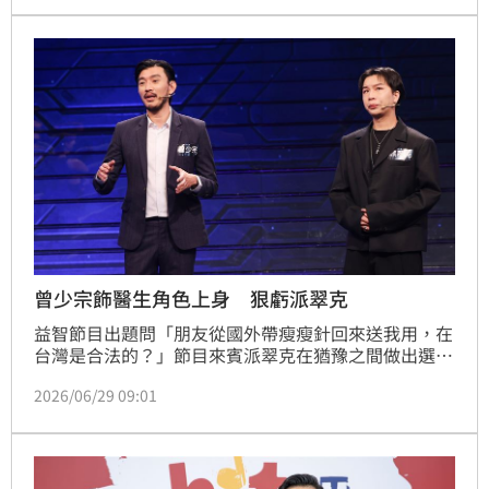
有齊豫。
曾少宗飾醫生角色上身 狠虧派翠克
益智節目出題問「朋友從國外帶瘦瘦針回來送我用，在
台灣是合法的？」節目來賓派翠克在猶豫之間做出選擇
「○」，他解釋「我覺得現在有很多針劑，如果不是醫
2026/06/29 09:01
療（現場）行為，有些人可以自己打？」