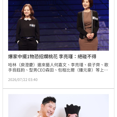
爆家中擺1物恐招爛桃花 李亮瑾：絕碰不得
哈林（庾澄慶）邀來藝人何嘉文、李亮瑾、裴子齊、歌
手翁鈺鈞、型男CEO森田、包租比爾（鍾元豪）等上節
目，討論「傳說客廳養蘭花，會讓運氣旺旺旺!」，讓
2026/07/22 03:40
現場愛研究風水的藝人們熱烈討論起來。