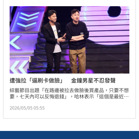
遭強拉「逼刷卡做臉」 金鐘男星不忍發聲
綜藝節目出題「在路邊被拉去做臉後買產品，只要不想
要，七天內可以反悔退錢」，哈林表示「這個是最近很
常見的促銷形式」，還疑惑問「買了產品不想要，七天
2026/05/05 05:55
內可以退，不行嗎？」金鐘主持人王伯源與BL男神演
員劉泯廷這題選「○」，王伯源分享自己「其實我20年
前也遇過這種事」。