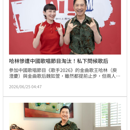
哈林慘遭中國歌唱節目淘汰！私下問候歌后
參加中國歌唱節目《歌手2026》的金曲歌王哈林（庾
澄慶）與金曲歌后魏如萱，雖然都提前止步，但兩人私
下互動意外成為焦點。魏如萱透露，錄影結束後哈林第
2026/06/25 04:47
一時間主動傳訊息關心，而哈林也首度談到自己看待比
賽的心情，直言「節目就是一場遊戲一場夢」，暖心的
一席話，也讓魏如萱忍不住大讚：「哈林哥果然是一根
資深的薑！」