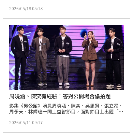
幾位參賽者在「╳、○」間游移不定。庾澄慶（哈林）
2026/05/18 05:18
看了笑說「你們真以為我們這是遊戲節目？」。最後白
家綺、李又汝、朱楚文毅然決然選了「╳」，白家綺還
笑稱「畢竟我自己有經驗嘛！」。
周曉涵、陳奕有經驗！答對公開場合偷拍題
影集《男公館》演員周曉涵、陳奕、吳思賢、張立昂、
周予天、林輝瑝一同上益智節目，面對節目上出題「演
員在馬路上逛街被粉絲偷拍上網是合法的？」，讓被封
2026/05/11 09:17
「天下第一帥」的吳思賢答錯自嘲。