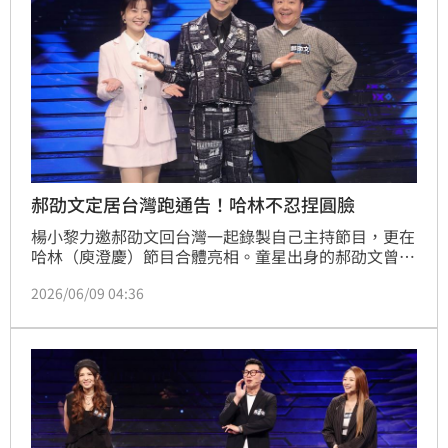
郝劭文定居台灣跑通告！哈林不忍捏圓臉
楊小黎力邀郝劭文回台灣一起錄製自己主持節目，更在
哈林（庾澄慶）節目合體亮相。童星出身的郝劭文曾在
5歲左右上《超級星期天》並與哈林同台，許久未曾在
2026/06/09 04:36
台灣進棚錄影，哈林看見依舊可愛的郝劭文，特別湊上
前去捏了他圓圓的臉頰，笑說「我真的忍不住，想捏一
下」。