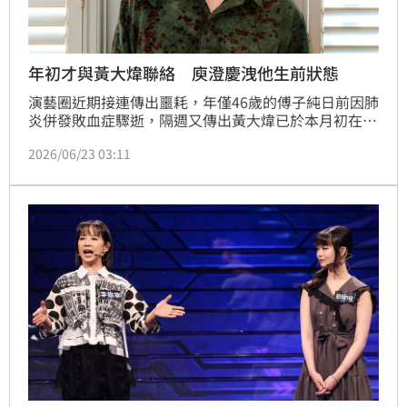
年初才與黃大煒聯絡 庾澄慶洩他生前狀態
演藝圈近期接連傳出噩耗，年僅46歲的傅子純日前因肺
炎併發敗血症驟逝，隔週又傳出黃大煒已於本月初在夏
威夷離世，享壽61歲。庾澄慶（哈林）睽違9年推出全
2026/06/23 03:11
新創作單曲〈愛人啊〉，今（23）日出席記者會，談及
傅子純生前最後一次錄製節目，正是他主持的《哈！真
相大白了》，黃大煒則與他同期出道，令他感慨萬分。