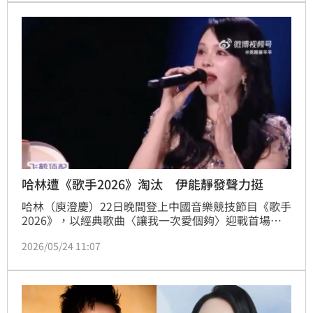
案」。
哈林遭《歌手2026》淘汰 伊能靜發聲力挺
哈林（庾澄慶）22日晚間登上中國音樂競技節目《歌手
2026》，以經典歌曲〈讓我一次愛個夠〉迎戰首場直
播賽事，卻意外爆冷成為首位淘汰選手。巧合的是，前
2026/05/24 11:07
妻伊能靜隔日重返《乘風2026》（浪姐7）助陣，而她
點評蕭薔的一番話，被外界認為是在力挺哈林。