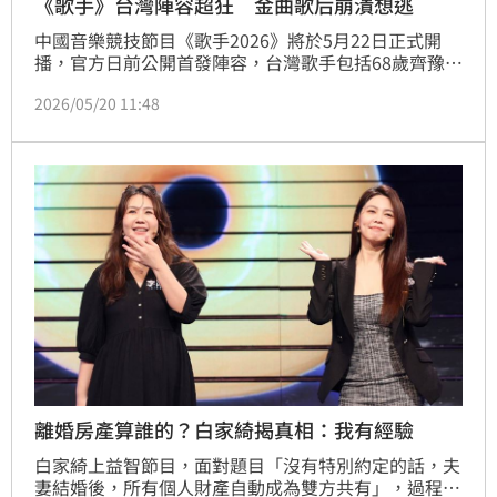
《歌手》台灣陣容超狂 金曲歌后崩潰想逃
中國音樂競技節目《歌手2026》將於5月22日正式開
播，官方日前公開首發陣容，台灣歌手包括68歲齊豫、
庾澄慶（哈林）、金曲歌后魏如萱（娃娃）與周興哲；
2026/05/20 11:48
此外，胡彥斌、張碧晨、王菲愛女竇靖童、前「NINE 
PERCENT」成員尤長靖，以及美國創作才子斯納吉
（Albert Stanaj）也在內，名單曝光掀起熱議。
離婚房產算誰的？白家綺揭真相：我有經驗
白家綺上益智節目，面對題目「沒有特別約定的話，夫
妻結婚後，所有個人財產自動成為雙方共有」，過程中