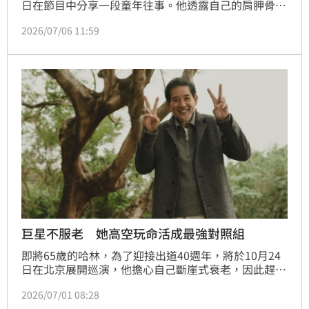
日在節目中分享一段童年往事。他透露自己的肩胛骨能
靈活、自由移動，游泳課時形狀尤其明顯，經常被同儕
2026/07/06 11:59
嘲笑「異形」、「外星人」。不過伊能靜總告訴他，凸
出的地方就像天使的翅膀，這番安慰帶給他極大力量，
「我只要動一下肩胛，就能想到心裡最軟、最脆弱、最
有愛的部分」，一席話逼哭同場來賓。
巨星不服老 她高空玩命活成最強對照組
即將65歲的哈林，為了迎接出道40週年，將於10月24
日在北京展開巡演，他擔心自己斷崖式衰老，因此趕緊
趁狀態好時開唱，但場次不勉強，只求順心如意。不少
2026/07/01 08:28
60＋的明星也都勇於接受挑戰，西洋有瑪丹娜、華語則