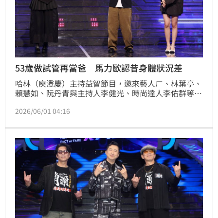
53歲做試管再當爸 馬力歐認昔身體狀況差
哈林（庾澄慶）主持益智節目，邀來藝人ㄏ、林葉亭、
賴慧如、阮丹青與主持人李健光、時尚達人李佑群等同
上節目。節目上出題「男性也需要像女性一樣『進補調
2026/06/01 04:16
體質』才備孕」，讓來賓們激烈討論。