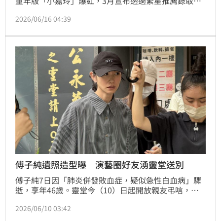
童年版「小嘉玲」爆紅，3月宣布透過繁星推薦錄取東
吳大學法律系，正式成為準大學生，暑假前夕也上通告
2026/06/16 04:39
露面。
傅子純遺照造型曝 演藝圈好友湧靈堂送別
傅子純7日因「肺炎併發敗血症，疑似急性白血病」驟
逝，享年46歲。靈堂今（10）日起開放親友弔唁，現
場氣氛哀戚。傅子純遺照選用他生前最後一次參與節目
2026/06/10 03:42
錄影的造型，背景則以大片淺藍色天空襯托。