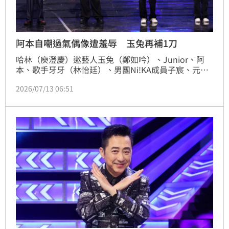
阿本自嘲過氣偶像遭羞辱 玉兔再補1刀
哈林（庾澄慶）邀藝人玉兔（鄭如吟）、Junior、阿
本、歌手牙牙（林怡廷）、男團Ni!KA成員子宸、元昕
上節目，哈林開場一看大笑說這是「偶像三代同堂」，
2026/07/13 06:51
讓前「棒棒堂」成員阿本自招「我44歲了！」還直呼
「這主題好傷人！」玉兔現場直接吐槽哈林「你確定是
三代，不是四代？」，讓哈林直接否認自己過去不是偶
像，沒想到玉兔又補刀「你是吧！」