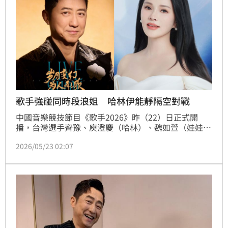
歌手強碰同時段浪姐 哈林伊能靜隔空對戰
中國音樂競技節目《歌手2026》昨（22）日正式開
播，台灣選手齊豫、庾澄慶（哈林）、魏如萱（娃娃）
與周興哲參戰，引發高度關注。巧合的是，同時段播出
2026/05/23 02:07
的《乘風2026》（浪姐7），昨邀請庾澄慶前妻伊能靜
「回鍋」助陣，意外形成前任隔空對決的局面，在社群
平台掀起熱議。