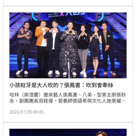
小孩蛀牙是大人吹的？張鳳書：吹到會牽絲
哈林（庾澄慶）邀來藝人張鳳書、八弟、型男主廚張秋
永、劇團團長翁銓偉、營養師張語希與文化人施景耀等
上節目。節目上出題「家長幫孩童吹涼食物，可能會導
2026/07/28 09:45
致他蛀牙」，讓現場來賓全上了一課。