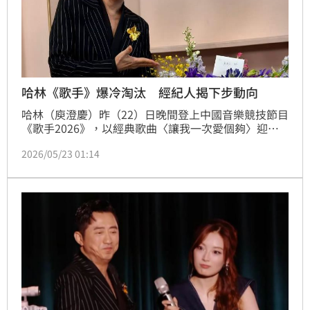
哈林《歌手》爆冷淘汰 經紀人揭下步動向
哈林（庾澄慶）昨（22）日晚間登上中國音樂競技節目
《歌手2026》，以經典歌曲〈讓我一次愛個夠〉迎戰
首場直播賽事，卻意外爆冷成為首位淘汰選手，結果一
2026/05/23 01:14
出不只觀眾傻眼，就連他本人也十分錯愕。沉寂一晚，
哈林今透過經紀人發聲，態度大方回應遭淘汰一事，心
情似乎未受太大影響。