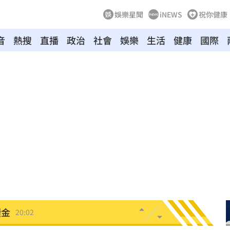
娛樂星聞
iNEWS
祝你健康
音
熱搜
直播
政治
社會
娛樂
生活
健康
國際
20:25
困境
20:20
療
20:11
聲」
20:06
誰？
20:05
贖金
20:02