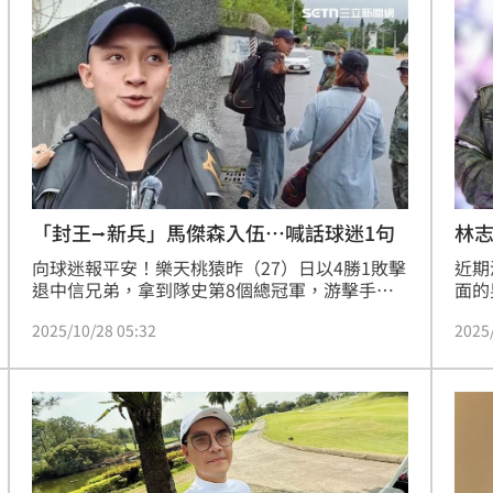
問到相關話題也做出回應。
林志
「封王⭢新兵」馬傑森入伍…喊話球迷1句
話
近期
向球迷報平安！樂天桃猿昨（27）日以4勝1敗擊
面的
退中信兄弟，拿到隊史第8個總冠軍，游擊手馬
人過
傑森也在封王後「脫球衣穿上軍服」，連夜返回
2025
2025/10/28 05:32
受到
花蓮入伍，認為完成國民應盡義務，他責無旁
生涯
貸，更喊話球迷：「我會平安退伍，明年春訓
的態
見」。馬傑森剃光頭仍不失帥氣，媽媽在營區外
耳提面命幾句後，正式開啟4個月軍旅生涯，預
計明年2月歸隊。