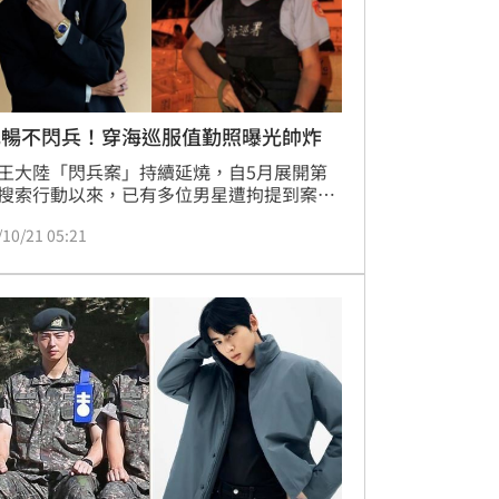
元暢不閃兵！穿海巡服值勤照曝光帥炸
王大陸「閃兵案」持續延燒，自5月展開第
搜索行動以來，已有多位男星遭拘提到案。
月21日清晨，檢警再度啟動第三波搜索，修杰
/10/21 05:21
陳柏霖、Energy成員張書偉皆遭帶回說明。
，就有網友PO出當時男星鄭元暢當兵值勤時
片，大喊真的「超帥氣！」