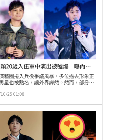
穎20歲入伍軍中演出被噓爆 曝內心
演藝圈捲入兵役爭議風暴，多位過去形象正
男星也被點名，讓外界譁然。然而，部分藝
去選擇遵守義務，堅持服兵役的例子也再次
/10/25 01:08
矚目。其中，「小旋風」林志穎即是在演藝
高峰時期選擇從軍，展現出不同於一般藝人
度。