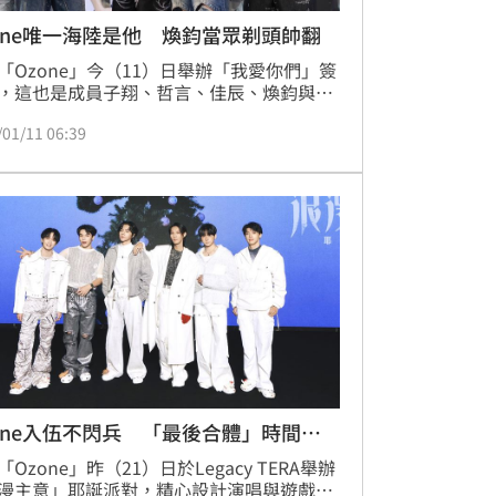
one唯一海陸是他 煥鈞當眾剃頭帥翻
「Ozone」今（11）日舉辦「我愛你們」簽
，這也是成員子翔、哲言、佳辰、煥鈞與祖
續入伍服役前，全員最後一次公開合體，文
/01/11 06:39
因氣胸免役。除了哲言抽中海軍陸戰隊，其
位成員皆為陸軍，哲言開玩笑表示當初也是
降」加入團隊，如今再抽中海陸等同於「三
，相當期待從軍生活，相信退伍後體能或表
力都會有顯著進步。
one入伍不閃兵 「最後合體」時間點
Ozone」昨（21）日於Legacy TERA舉辦
漫主意」耶誕派對，精心設計演唱與遊戲環