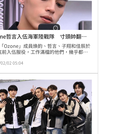
one哲言入伍海軍陸戰隊 寸頭帥翻粉
「Ozone」成員煥鈞、哲言、子翔和佳辰於
底前入伍服役，工作滿檔的他們，幾乎都到
前一天才剃頭，哲言更是在兩個通告空檔完
/02/02 05:04
頭，寸頭照讓粉絲為之瘋狂。其中煥鈞已在
完成12天兵役，重新投入工作；哲言、子翔
辰目前在軍中努力適應，也回報都很健康、
，請大家放心，會在這段期間休養生息、沉
充電，以更好的面貌回歸。