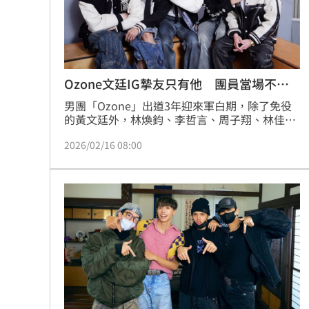
8國球員齊聚高雄 Formosa 7s掀足球
理想混蛋號召粉絲跨海追星吃美食！
18:
Ozone文廷IG摯友只有他 團員當場不錄
了
男團「Ozone」出道3年迎來軍白期，除了免役
的黃文廷外，林煥鈞、李哲言、周子翔、林佳
辰、周祖安日前陸續入伍服役。入伍前夕，他們
2026/02/16 08:00
接受《三立新聞網》專訪，分享成軍以來的心路
歷程及近況；其中近期推出新單曲〈黏踢踢〉的
黃文廷，自爆僅有一位團員在自己IG的「摯友」
名單內，讓其他團員當場走心直呼：「還要訪
嗎？」