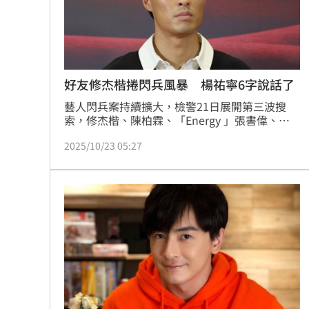
好友修杰楷捲閃兵風暴 楊祐寧6字說話了
藝人閃兵案持續擴大，檢警21日展開第三波搜
索，修杰楷、陳柏霖、「Energy 」張書偉、謝
坤達、「棒棒糖」小杰（廖允杰）都被拘提，演
2025/10/23 05:27
藝圈名人服兵役問題再度浮出水面。不過，其實
也有不少男星在當紅之際選擇入伍，不久前剛升
格三寶爸的楊祐寧正是其中之一，而他今（23）
日出席影集《人浮於愛》上檔記者會被問到此事
也回應了。