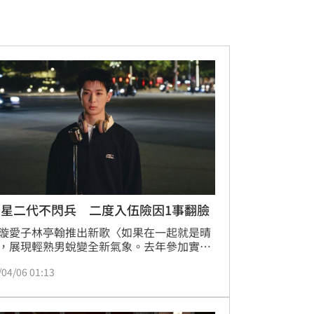
帥星二代不閃兵 二度入伍險因1事翻臉
璇愛子林亭翰推出新歌〈如果在一起就是晴
，展現輕熟男蛻變全新氣象。去年參加實境
《九條好漢在一班》的他，意外悟出「做就
/04/06 01:13
」的創作心法，將「二度入伍」磨練出的鋼
行力，化作寫歌動力及養分，讓這首相隔一
的力作，成了自身創作成長之路的「最佳勳