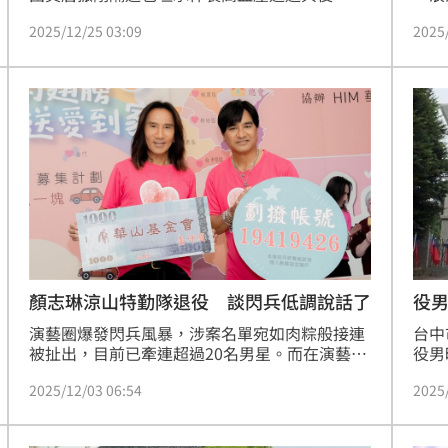
為首位主動自首閃兵藝人。今（25）日他突然在
節，
2025/12/25 03:09
2025
社群平台分享剃頭過程，平頭造型令人眼睛為之
想到
一亮，但並未進一步說明理髮原因。
的文
先後
Oz
別。
顏志琳涼山特勤隊退役 談閃兵低調說話了
役
演藝圈爆發閃兵風暴，涉案名單宛如肉粽般接連
台中
被扯出，目前已牽連超過20名男星。而在演藝圈
役男
一片動盪之際，天團「動力火車」顏志琳、尤秋
上廁
2025/12/03 06:54
2025
興被起底當年不僅依法入伍，其中顏志琳更曾在
才發
「涼山特勤隊」服役。今（3）日兩人出席華山
已回
基金會「聖誕孤老人 到宅服務車募集」活動，被
察，