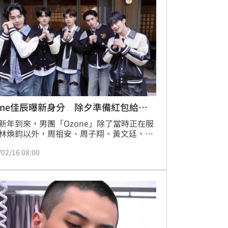
。
one佳辰曝新身分 除夕準備紅包給外
新年到來，男團「Ozone」除了當時正在服
林煥鈞以外，周祖安、周子翔、黃文廷、林
、李哲言日前接受《三立新聞網》專訪，分
/02/16 08:00
年期間必做行程。由於多數成員在過年前後
入伍，今年對他們而言別具意義；林佳辰分
當兵在長輩眼中算是另類成人禮，因此今年
他出社會後難得還能領紅包的一年。