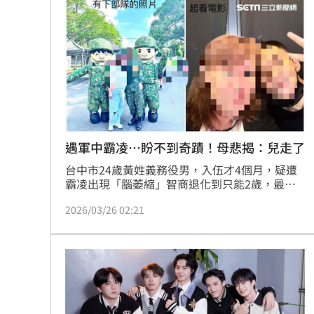
一軍不是來跑龍套 餅總對新人不手下
靠2根鐵軌橫掃AI鏈 川湖財報衝上萬金
孫易磊登板2局2K無失分！ 飆156公里
直擊／NEWBEAT高雄首秀 震胸舞全場
台灣彩券開獎直播中
20:31
遇軍中霸凌…盼不到奇蹟！母悲揭：兒走了
台中市24歲黃姓義務役男，入伍才4個月，疑遭
LIVE三立+24小時直播
15:27
霸凌出現「腦萎縮」智商退化到只能2歲，最終
退訓。黃男母親控訴兒在軍中遭7名同袍霸凌導
三立iNEWS新聞台線上直播
18:00
2026/03/26 02:21
致，但缺乏證據，加上兒子已退化到無法自述，
所有司法調查，最終都以不起訴告終；只剩母親
照顧患病的兒子。然而，卻在日前傳來噩耗，母
商場戰國來臨 台中「頂奢大道」逐漸
親發文揭露，盼不到奇蹟出現兒子已先離我們而
去了，並PO出母子最後合影，貼文惹人鼻酸。
台彩父親節推新刮刮樂千萬頭獎超「爸
「拍片人的多重宇宙」職涯論壇9/12登