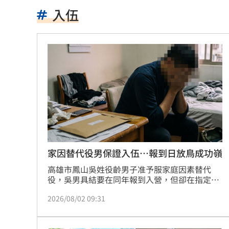
公推孫散步遭撞亡 女慟:沒有爸爸的父親
入伍
台南大貨車、自小客事故 1名駕駛死亡
崔立于高雄開唱 台下讓他氣噗噗：隨
兄弟打線突破後勁 黃韋盛3打點率隊2
龍藏經7折仍要131.6萬 他原價現金秒
99歲婆婆「月花35萬」！66歲媳無法退
外野僅是短暫快樂 餅總曝張皓崴終極
家因替代役男保證入伍…報到日放鳥成功嶺
高雄市鳳山吳姓役齡男子准予服家庭因素替代
想靠正二翻本？ 達人教戰槓反ETF心法
役，吳男具結要在同年報到入營，但卻在指定時
間內，未前往集合入成功嶺服役被依法送辦，偵
男同事追求不成跟騷偷拍 女師控校方
2026/08/02 09:31
審期間，他都認罪，被法院依意圖避免替代役之
徵集，而應受徵集，無故逾應徵期限五日，處6
演習硬上路還無照！鳳山女慘收10萬單
個月有期徒刑，得易科罰金，可上訴。