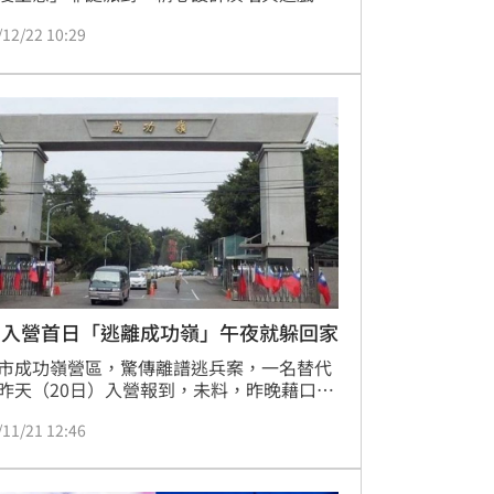
與全場「O.A.O.」（粉絲名）共度耶誕。沒
/12/22 10:29
派對尾聲，Ozone無預警宣布除了免服兵役
廷以外，子翔、哲言、佳辰、煥鈞和祖安將
入伍當兵，並於明年1月11日舉辦「2026 
one 我愛你們 簽唱會」，好好與粉絲們道
男入營首日「逃離成功嶺」午夜就躲回家
市成功嶺營區，驚傳離譜逃兵案，一名替代
昨天（20日）入營報到，未料，昨晚藉口要
所，竟趁隙逃離營區，直到集合時間點名，
/11/21 12:46
現人已逃跑；經營區緊急通報家屬，才知他
到家中，但情緒不穩，暫時在家中約束觀
詳細案情仍待釐清。