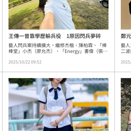
鄭
王傳一曾靠學歷躲兵役 1原因閃兵夢碎
藝人
藝人閃兵案持續擴大，繼修杰楷、陳柏霖、「棒
二波
棒堂」小杰（廖允杰）、「Energy」書偉（張書
10
偉）遭拘提到案，日前出境加拿大的坤達，今
2025
2025/10/22 09:52
楷、
（22）日清晨返抵桃園機場後也被拘提帶回偵
對此
訊。隨著閃兵案擴大，藝人過往兵役問題再度掀
的照
起討論，其中，男星王傳一過去承認自己想利用
學歷閃兵，最後卻因沒能順利畢業，只好乖乖當
兵。