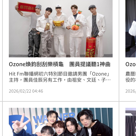
章」
留情
19:03
股
19:03
火球
18:57
嗨翻
18:53
Ozone煥鈞刮刮樂槓龜 團員提議聽1神曲
Oz
甥
Hit Fm聯播網初六特別節目邀請男團「Ozone」
農曆
主持，團員佳辰另有工作，由祖安、文廷、子
役的
翔、哲言、煥鈞陪伴聽眾度過春節連假最後一
佳辰
2026/02/22 04:46
2026
天。Ozone今年迎來人生重要轉折，除了免役的
享過
文廷外，其餘成員1月起陸續入伍；他們表示這
陸續
是一個滿好的時機點，成軍3年來都在努力接受
享，
成形
12:00
各種不同挑戰，現階段正好可以好好沉澱，期待
也是
滿血復活再次回歸。
」氣
12:00
場！
10:30