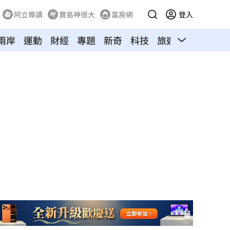
阿立導讀
寶島神很大
富房網
登入
兩岸
運動
財經
專題
新奇
科技
旅遊
汽車
寵物