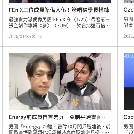
Oz
FEniX三位成員準備入伍！簽唱被學長操練
男團
最強實力派偶像男團 FEniX 今（1/25）帶著第三
唱會
張全創作專輯《參》（SUM），於台北遠百信義 
安陸
A13 舉辦專輯簽唱會，成員承隆、MAX、家齊將
2026
2026/01/25 05:13
廷則
要入伍當兵，也讓這次簽唱會成為三人入伍前極
餘4
具意義的重要相聚時刻。現場湧入超過千名「救
「空
火隊」排隊等候簽名，人潮一路延伸、場面盛
棲」
大，也讓這場簽唱會更添珍貴與感動。
演張
Energy前成員自首閃兵 突剃平頭畫面流
Oz
出
曝
男團「Energy」坤達、書偉10月閃兵遭逮後，前
男團「
團員唐振剛隔週也坦承佯裝高血壓逃避兵役，成
「浪