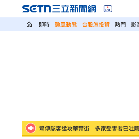
即時
颱風動態
台股怎投資
熱門
影
颱風假宣布了！明天「1縣市停班停課」
泰國少年槍案 揭家庭、校園槍枝管理
獨／早療課彈7歲童額頭 家長控不當治
AKIRA開唱藏彩蛋！兒子首度驚喜獻「
台灣囡仔來了 馬蒔權開唱嗨喊：我是
驚傳駭客猛攻華爾街 多家受害者已吐