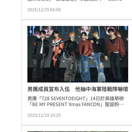
式公開兵役規劃，除了確定免服兵役的文廷外，
2025/12/25 04:08
子翔、哲言、佳辰、煥鈞與祖安五位成員，將自
明年一月起陸續入伍，暫時告別舞台，投入服役
生活。
男團成員宣布入伍 他抽中海軍陸戰隊嚇壞
男團「728 SEVENTOEIGHT」14日於高雄舉辦
「BE MY PRESENT Xmas FANCON」聖誕粉絲
同樂會，祭出5大限定驚喜作為「耶誕禮物」寵
2025/12/18 10:29
粉。驚喜連發的他們，尾聲無預警拋出震撼級彩
蛋，公布隊長麒文及成員美祥M將於明年上半年
入伍，他們也承諾未來會以更成熟、更有力量的