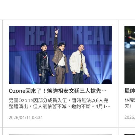
節
19:42
19:38
便啦
19:32
連勝
19:32
結帳
19:29
休
19:20
目標
19:18
最
Ozone回來了！煥鈞祖安文廷三人搶先合
體
林隆
男團Ozone因部分成員入伍，暫時無法以6人完
19:12
天〉
整體演出，但人氣依舊不減、邀約不斷。4月11
節目
日由已退伍的林煥鈞、周祖安、黃文廷組成三人
霸凌
19:08
2026
2026/04/11 08:34
對了
分隊，首度登上「Atree春樂祭：狂放限定」舞
鐵執
台演出，成為團體首次以小分隊形式公開亮相，
19:03
年半
掀起粉絲熱烈關注。