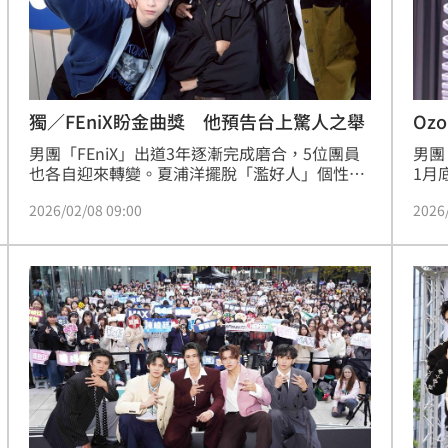
熱潮
10:00
15
獨／FEniX盼金曲獎 他預告台上驚人之舉
Oz
絲
男團「FEniX」出道3年逐漸完成磨合，5位團員
男團
也各自迎來轉變。夏浦洋擺脫「濫好人」個性，
1月
開始將自身感受擺在他人之前；陳峻廷從開會時
入伍
2026/02/08 09:00
2026
鮮少發言，到如今會主動要求大家表達意見；曹
成剃
家齊不再逃避情緒，而是在釋放之餘學會與情緒
日前
共處；MAX（徐彭臒）除了被公認脾氣變好，也
和佳
自認做事更加果斷；李承隆則是心態消化速度加
平安
快，遇到問題或即將產生衝突時，會意識到有更
澱與
好的解決方式。