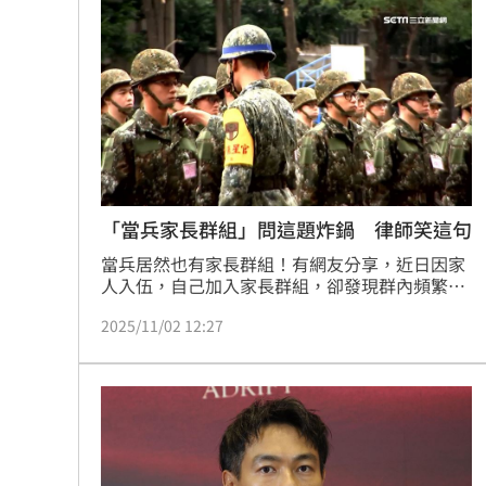
姿態，回到舞台與粉絲再次相見。
「當兵家長群組」問這題炸鍋 律師笑這句
當兵居然也有家長群組！有網友分享，近日因家
人入伍，自己加入家長群組，卻發現群內頻繁重
複提問記事本已有的問題，還有人詢問「孩子是
2025/11/02 12:27
否坐上專車」、「到營了嗎？」，讓群組中開轟
「這裡不是幼稚園」。王至德律師也說，最有趣
的是這個群組的管理者通常是營級以上的長官，
叫這些高級長官在做幼兒園老師做的事真是太好
笑了，有機會應該潛進去看一下笑話的…。