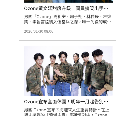
Ozone黃文廷甜度升級 團員搞笑出手搶
歌
男團「Ozone」周祖安、周子翔、林佳辰、林煥
鈞、李哲言陸續入伍當兵之際，唯一免役的成員
黃文廷，近日推出個人首支唱跳單曲〈黏踢
2026/01/30 08:06
踢〉，以甜蜜戀愛為主題，打造一首結合節奏感
與畫面感的全新作品。他全心投入這次製作，不
僅親自創作詞曲，也深度參與舞蹈設計，歌曲甜
度全面升級，卻依然保有俐落帥氣的節奏輪廓。
Ozone宣布全面休團！明年一月起告別舞
台
男團 Ozone 宣布即將迎來人生重要轉折。在上
週末舉辦的「浪漫主意」耶誕派對中，Ozone 正