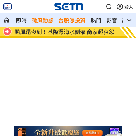
登入
即時
颱風動態
台股怎投資
熱門
影音
熱搜
見疾
颱風還沒到！基隆爆海水倒灌 商家超哀怨
颱風假
班