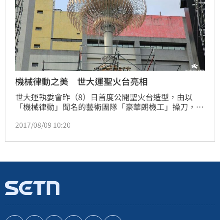
機械律動之美 世大運聖火台亮相
世大運執委會昨（8）日首度公開聖火台造型，由以
「機械律動」聞名的藝術團隊「豪華朗機工」操刀，結
合六角竹編藝術及台灣腳踏車鋼骨製造，使聖火台裝置
2017/08/09 10:20
一改機械冰冷的形象，變成如同人類一般，擁有呼吸的
律動。