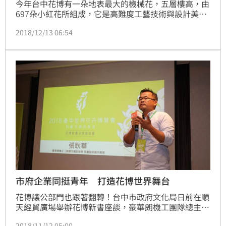
今年台中花博有一朵地表最大的機械花，五層樓高，由
697朵小紅花所組成，它是高難度工藝技術與設計美學
的結晶，而且隨著音樂擺動還能跟人聲來互動
2018/12/13 06:54
市府企業同挺青年 打造花博世界舞台
花博讓公部門也跟著翻轉！台中市政府文化局日前在順
天經貿廣場舉辦花博新書座談，豪華朗機工團隊總主持
張耿華自述，原本接到花博邀請策展時，擔心與政府機
2018/11/12 05:00