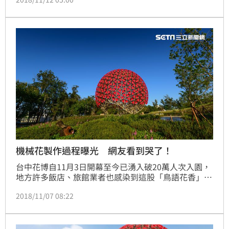
關合作必須面臨許多結構性的問題，因此未打算參加參
加，然而在第一次出席會議中，卻聽到建設局長黃玉霖
對其他出席的專家委員說「這次我們聽策展人的！」感
到備受尊重，才決定加入，他感謝市府願意承擔這麼大
的風險，也才能有之後驚艷各界的「聆聽花開的聲
音」。
機械花製作過程曝光 網友看到哭了！
台中花博自11月3日開幕至今已湧入破20萬人次入園，
地方許多飯店、旅館業者也感染到這股「鳥語花香」，
預估住房率會大幅提升，目前已有不少外縣市甚至國外
2018/11/07 08:22
旅客預約入住。而此次花博最令人驚艷之一的莫過於就
是巨型機械花「聆聽花開的聲音」，號稱地表最大裝置
藝術的機械花，幕後設計團隊豪華朗機工日前曝光整個
製作過成，影片一出引發網友驚嘆聲連連，紛紛大讚：