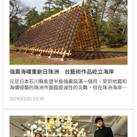
強震海嘯重創日珠洲 台藝術作品屹立海岸
元旦日本石川縣能登半島強震屆滿一個月，受到地震和
海嘯侵襲的珠洲市面臨毀滅性的災難，但在珠洲海岸旁
的台灣藝術團隊作品「家靜」竟奇蹟般完好，彷彿為當
2024/02/01 03:38
地災後重建帶來一線曙光。