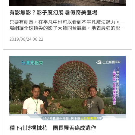
有影無影？影子魔幻展 暑假奇美登場
只要有創意，在平凡中也可以看到不平凡魔法魅力。一
場網羅全球頂尖的影子大師同台競藝，地表最強的影子
戲法，暑假將在奇美博物館登場。這次15組影子大師涵
2019/06/24 06:22
蓋11個國家，也是一次很棒的國民外交。
種下花博機械花 團長罹舌癌成遺作