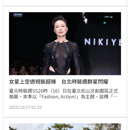
一場獻給所有曾是孩子，也終將面對離別的大人們的無
人劇場。」
女星上空透視裝超辣 台北時裝週群星閃耀
臺北時裝週SS26昨（16）日在臺北松山文創園區正式
揭幕，本季以「Fashion, Action!」為主題，詮釋「服
裝定義人生，人生改變服裝」的精神，自即日起至10月
2025/10/17 01:32
20日，企圖掀起一場臺灣影視與時尚設計充分融合的話
題熱潮。