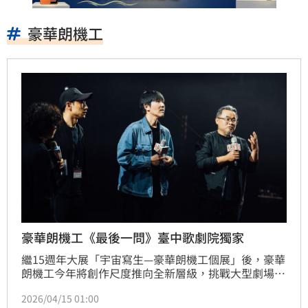
豪華朗機工
豪華朗機工《最後一問》臺中歌劇院獨家
繼15週年大展「宇宙寫生—豪華朗機工個展」後，豪華
朗機工今年將創作尺度推向全新層級，挑戰大型劇場空
間。4月15日至4月19日，全新無人劇場作品《最後一
2026/04/15 01:00
問》在臺中國家歌劇院登場。豪華朗機工表示：「這是