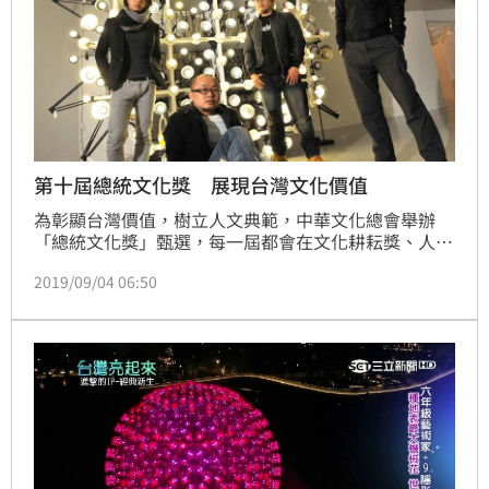
第十屆總統文化獎 展現台灣文化價值
為彰顯台灣價值，樹立人文典範，中華文化總會舉辦
「總統文化獎」甄選，每一屆都會在文化耕耘獎、人道
奉獻獎、青年創意獎、在地希望獎、社會改革獎五個獎
2019/09/04 06:50
項，提出值得推崇的台灣價值，為社會建立重要典範。
五項獎項得獎者分為「文化耕耘獎」朱銘、「人道奉獻
獎」財團法人台灣基督教門諾會黎明機構、「青年創意
獎」豪華朗機工、「在地希望獎」方荷生、「社會改革
獎」台灣人權促進會

（記者林賢雅／綜合報導）