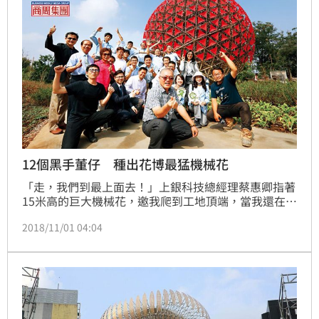
「好神～機械與藝術的結合」、「好感動」、「台灣有
你們真好！」
12個黑手董仔 種出花博最猛機械花
「走，我們到最上面去！」上銀科技總經理蔡惠卿指著
15米高的巨大機械花，邀我爬到工地頂端，當我還在猶
豫不決，她已領著10多名中部企業代表，浩浩蕩蕩往上
2018/11/01 04:04
爬。

在5層樓高鷹架上採訪，正午豔陽加上熱燙的鋼管，讓
每個人都大汗淋漓。聽起來很瘋狂，但，這卻是12家台
中企業、逾百人團隊，自今年3月以來，化身「機械花
農」寫照。