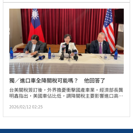
獨／進口車全降關稅可能嗎？ 他回答了
台美關稅簽訂後，外界擔憂衝擊國產車業。經濟部長龔
明鑫指出，美國車佔比低，調降關稅主要影響進口高價
車，對國產平價車衝擊較小，且國產車具出口潛力，強
2026/02/12 02:25
調將支持廠商走向國際。立委李坤城籲在野黨勿阻撓關
稅案，防南韓覆轍。經濟部匡列30億元啟動「車行天
下」計畫，助5千億產值車業強化競爭力，穩8.3萬就
業。勞動部與立委洪申翰承諾，將研議確保30億專款連
結勞工權益，嚴防業者領補貼損及勞工，確保就業穩