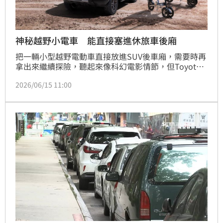
神秘越野小電車 能直接塞進休旅車後廂
把一輛小型越野電動車直接放進SUV後車廂，需要時再
拿出來繼續探險，聽起來像科幻電影情節，但Toyota
真的打算把它變成現實。品牌近日公開全新Land 
2026/06/15 11:00
Hopper概念車，以獨特的三輪設計與越野機能，重新
定義戶外移動方式。