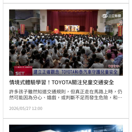
情境式體驗學習！TOYOTA關注兒童交通安全
許多孩子雖然知道交通規則，但真正走在馬路上時，仍
然可能因為分心、嬉戲，或判斷不足而發生危險，和泰
汽車長期關注兒童交通安全議題，邀請長期投入兒童劇
2026/05/27 12:00
場教育推廣的劇團共同合作，預計辦理24場全台校園巡
演，利用寓教於樂的方式，將交通安全觀念帶入校園與
孩子日常生活之中。