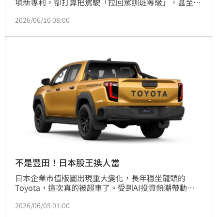
項新專利，卻打算把駕駛「拉回駕訓班等級」，甚至還
可能讓電動車變得比燃油車更挑人開。
2026/06/10 08:00
不是豐田！日本股王換人當
日本企業市值版圖出現重大變化，長年穩坐龍頭的
Toyota，這次真的被超車了。受到AI投資熱潮帶動，
SoftBank Group股價強勢噴出，市值一舉突破約46.39
2026/06/05 01:00
兆日圓（約新台幣9.6兆元），正式登上日本企業市值
第一寶座，終結豐田長達22年的霸主地位。