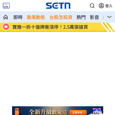
登入
即時
颱風動態
台股怎投資
熱門
影音
熱搜
新／5縣市豪、大雨特報 一路下到晚上
記憶體