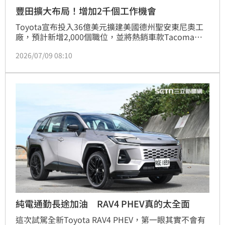
豐田擴大布局！增加2千個工作機會
Toyota宣布投入36億美元擴建美國德州聖安東尼奧工
廠，預計新增2,000個職位，並將熱銷車款Tacoma部
分產能從墨西哥移回美國。此次擴建後，工廠將成為
2026/07/09 08:10
TNGA-F平台車型的重要製造基地，同時負責Tundra與
Sequoia生產。隨著第四代Tacoma銷量強勁，今年成
長近一成，Toyota積極響應在地化生產政策，持續強
化北美供應鏈布局，預估2026年Tacoma銷量將挑戰28
萬輛新高，鞏固其在美國中型皮卡市場的絕對領先地
位。
純電通勤長途加油 RAV4 PHEV真的太全面
這次試駕全新Toyota RAV4 PHEV，第一眼其實不會有