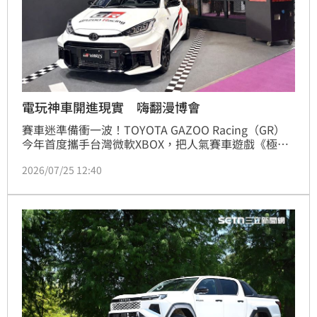
電玩神車開進現實 嗨翻漫博會
賽車迷準備衝一波！TOYOTA GAZOO Racing（GR）
今年首度攜手台灣微軟XBOX，把人氣賽車遊戲《極限
競速：地平線 6》（Forza Horizon 6）搬進2026台北
2026/07/25 12:40
漫畫博覽會，讓玩家不只能在螢幕裡飆速，還能近距離
欣賞遊戲中的夢幻跑車，打造虛實結合的全新體驗。