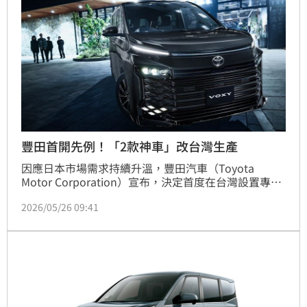
豐田首開先例！「2款神車」改台灣生產
因應日本市場需求持續升溫，豐田汽車（Toyota 
Motor Corporation）宣布，決定首度在台灣設置專供
日本市場的生產線。豐田將自2025年起於台灣「國瑞
2026/05/26 09:41
汽車觀音廠」生產Noah與Voxy車系，並出口回日本，
藉此紓解當地長期缺車與交車延遲問題。此舉不僅代表
台灣在豐田全球供應鏈地位提升，也反映日本車廠正面
臨缺工與供應鏈重整壓力。