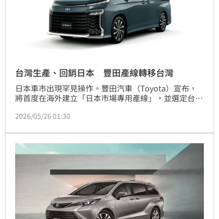
台灣生產、回銷日本 豐田產線轉移台灣
日本車市出現罕見操作。豐田汽車（Toyota）宣布，
將首度在海外建立「日本市場專用產線」，並選定台灣
作為重要生產據點，預計自今年10月起，將兩款主力車
2026/05/26 01:30
型「反向出口」回日本販售，讓台灣一舉成為供應鏈核
心角色。