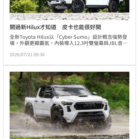
開過新Hilux才知道 皮卡也能很好開
全新Toyota Hilux以「Cyber Sumo」設計概念強勢登
場，外觀更顯霸氣，內裝導入12.3吋雙螢幕與JBL音
響，質感全面升級。動力搭載2.8升渦輪引擎，並導入
2026/07/21 09:36
電子轉向系統，讓市區操控更輕盈。底盤經重新調校，
大幅提升行路舒適度與抑制彈跳，搭配MTS智慧越野系
統與底盤透視功能，越野性能更加精準友善。Hilux不
僅保留強悍耐操本質，更將舒適性與科技配備提升至
SUV水準，完美兼顧日常通勤與戶外探險，成為全方位
多功能冒險夥伴。建議售價161.9萬元，徹底顛覆皮卡
僅為工具車的刻板印象，是追求質感與實用玩家的最佳
選擇。