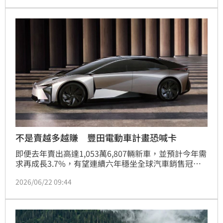
6成以上，且中國汽車不僅捲自己也捲日本，Toyota股
價從4000跌到2686日圓，創新低紀錄，儘管Toyota社
長頻頻出面喊話，但仍無力挽回頹勢。
不是賣越多越賺 豐田電動車計畫恐喊卡
即便去年賣出高達1,053萬6,807輛新車，並預計今年需
求再成長3.7%，有望連續六年穩坐全球汽車銷售冠軍
寶座，但豐田似乎已經不再一味追求銷量數字。新任執
2026/06/22 09:44
行長近健太認為，賣得多不代表賺得更多，提高獲利能
力才是企業長期發展的關鍵。