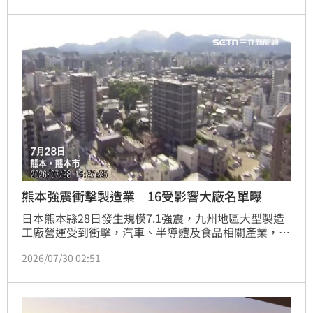
速恢復。
熊本強震衝擊製造業 16受影響大廠名單曝
日本熊本縣28日發生規模7.1強震，九州地區大型製造
工廠營運受到衝擊，汽車、半導體及食品相關產業，如
豐田、本田、瑞薩電子、Sony等大廠都陸續宣布停工
2026/07/30 02:51
或減產。