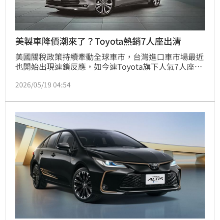
美製車降價潮來了？Toyota熱銷7人座出清
美國關稅政策持續牽動全球車市，台灣進口車市場最近
也開始出現連鎖反應，如今連Toyota旗下人氣7人座
MPV Sienna，也悄悄加入這波促銷戰局。
2026/05/19 04:54