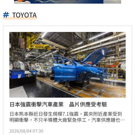
TOYOTA
日本強震衝擊汽車產業 晶片供應受考驗
日本熊本縣近日發生規模7.1強震，震央附近產業受到
明顯衝擊，不只半導體大廠緊急停工，汽車供應鏈也受
到影響。Toyota、Lexus、Honda、Nissan等車廠陸
2026/08/04 07:30
續調整生產計畫，全球車市再度關注日本製造業能否快