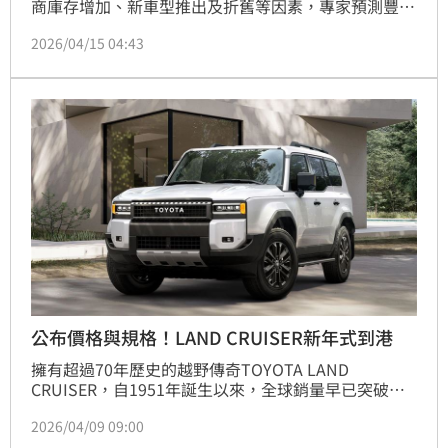
商庫存增加、新車型推出及折舊等因素，專家預測豐田
Camry Hybrid、本田Accord Hybrid、福特Escape 
2026/04/15 04:43
Hybrid、克萊斯勒Pacifica Hybrid與起亞Sportage 
Hybrid等5款熱門油電車將大幅降價。這波降價潮對於
尋求經濟實惠購車方案的中產階級及退休人士來說，是
節省數千美元的絕佳機會。隨著汽車動力系統技術普及
公布價格與規格！LAND CRUISER新年式到港
擁有超過70年歷史的越野傳奇TOYOTA LAND 
CRUISER，自1951年誕生以來，全球銷量早已突破千
萬輛，穩坐品牌經典地位。2025年7月正式登台後，憑
2026/04/09 09:00
藉「BACK TO THE ORIGIN」核心理念，再度掀起越野