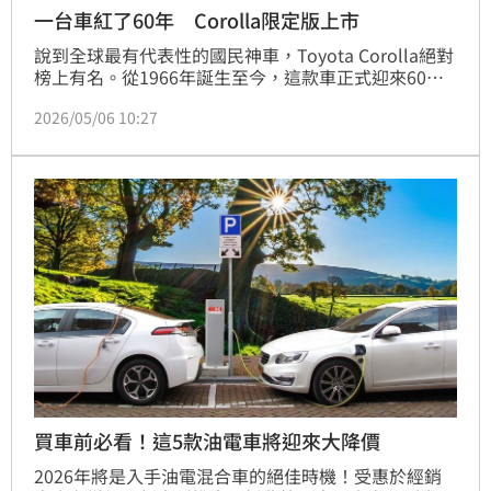
一台車紅了60年 Corolla限定版上市
說到全球最有代表性的國民神車，Toyota Corolla絕對
榜上有名。從1966年誕生至今，這款車正式迎來60週
年，不只走過12個世代，全球累積銷量更突破5,000萬
2026/05/06 10:27
輛，堪稱汽車界傳奇。
買車前必看！這5款油電車將迎來大降價
2026年將是入手油電混合車的絕佳時機！受惠於經銷