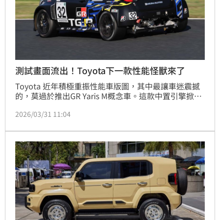
測試畫面流出！Toyota下一款性能怪獸來了
Toyota 近年積極重振性能車版圖，其中最讓車迷震撼
的，莫過於推出GR Yaris M概念車。這款中置引擎掀背
的現身，不只打破既有印象，也被外界解讀為經典跑車
2026/03/31 11:04
復活的前兆。