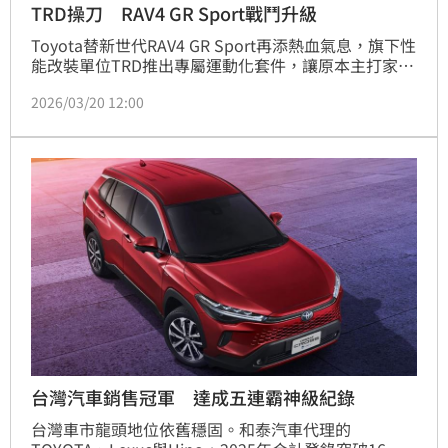
TRD操刀 RAV4 GR Sport戰鬥升級
Toyota替新世代RAV4 GR Sport再添熱血氣息，旗下性
能改裝單位TRD推出專屬運動化套件，讓原本主打家庭
機能的休旅車，一秒切換賽道模式。雖然沒有動到引擎
2026/03/20 12:00
本體，但整體外型的侵略感明顯升級，走在路上氣勢差
很大。
台灣汽車銷售冠軍 達成五連霸神級紀錄
台灣車市龍頭地位依舊穩固。和泰汽車代理的