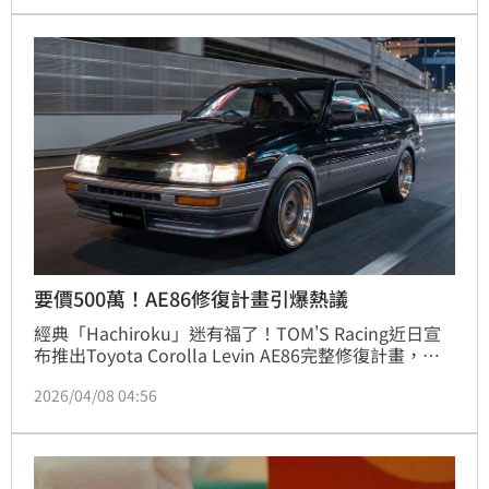
車迷熱議。如今27年式新車正式到港，不只延續經典，
更針對硬派玩家需求全面升級。
要價500萬！AE86修復計畫引爆熱議
經典「Hachiroku」迷有福了！TOM'S Racing近日宣
布推出Toyota Corolla Levin AE86完整修復計畫，讓
這款傳奇後驅跑車不只重生，還要升級進化，直接把情
2026/04/08 04:56
懷變成現實。