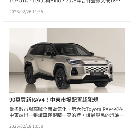
TOYOTA、Lexus與Hino，2025年合計登錄突破16萬
輛，市佔率衝上38.6%，寫下近16年最佳成績，也連續
2026/02/26 11:55
第24年稱霸台灣車市。
90萬買新RAV4！中東市場配置超犯規
當多數市場高喊全面電氣化，第六代Toyota RAV4卻在
中東端出一張讓車迷眼睛一亮的牌，讓最親民的汽油版
正式上架。繼中國市場之後，中東也成為少數仍能買到
2026/02/18 10:58
純汽油RAV4的地區，和台灣、日本、北美形成強烈對
比。