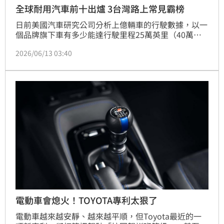
全球耐用汽車前十出爐 3台灣路上常見霸榜
日前美國汽車研究公司分析上億輛車的行駛數據，以一
個品牌旗下車有多少能達行駛里程25萬英里（40萬公
里）以上為依據，列出十大耐用車款排行，在台灣路上
2026/06/13 03:40
容易看到的Toyota、Lexus、Honda在汽車耐用度排名
拿下第一、二、三名；除日本品牌，美國車如凱迪拉
克、雪佛蘭也有上榜，不過名次相對後面。
電動車會熄火！TOYOTA專利太狠了
電動車越來越安靜、越來越平順，但Toyota最近的一