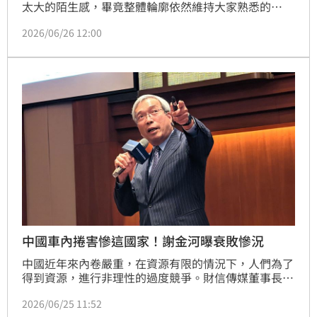
太大的陌生感，畢竟整體輪廓依然維持大家熟悉的
RAV4樣貌。不過仔細觀察後就會發現不少專屬細節，
2026/06/26 12:00
包括前後保桿、輪拱、車側飾板與20吋鋁圈都採用亮黑
化設計，搭配試駕車的月光鈦車色，看起來比一般版本
多了幾分旗艦休旅的氣勢。
中國車內捲害慘這國家！謝金河曝衰敗慘況
中國近年來內卷嚴重，在資源有限的情況下，人們為了
得到資源，進行非理性的過度競爭。財信傳媒董事長謝
金河發文指出，中國內捲全球化，最顯著的彰顯在汽車
2026/06/25 11:52
產業，稱霸全中國的比亞迪股價屢創新低，小米更是跌