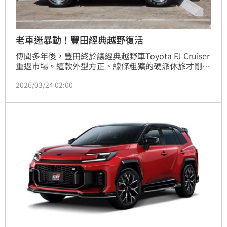
老車迷暴動！豐田經典越野復活
傳聞多年後，豐田終於讓經典越野車Toyota FJ Cruiser
重返市場。這款外型方正、線條粗獷的硬派休旅才剛亮
相沒多久，原廠就火力全開，一次端出四款風格截然不
2026/03/24 02:00
同的改裝示範車。雖然目前沒有販售計畫，但官方已說
明重點在於「拋磚引玉」，要替改裝市場點燃靈感火
花。