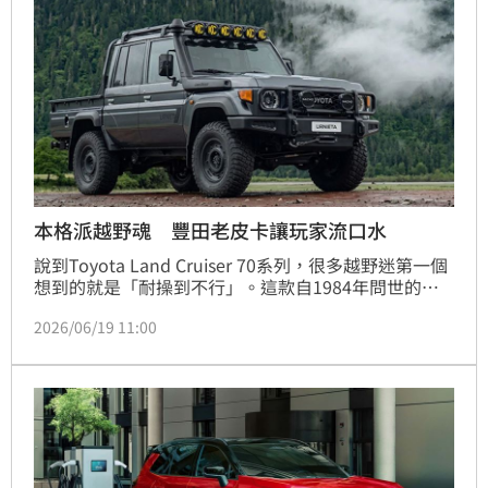
本格派越野魂 豐田老皮卡讓玩家流口水
說到Toyota Land Cruiser 70系列，很多越野迷第一個
想到的就是「耐操到不行」。這款自1984年問世的經
典車系，不只在澳洲礦場、牧場天天操勞，甚至在沒有
2026/06/19 11:00
道路的環境下運送救援物資也不成問題。不過因為在美
國從未正式販售，想入手幾乎只能透過老車進口，讓它
在車迷圈更顯得稀有。