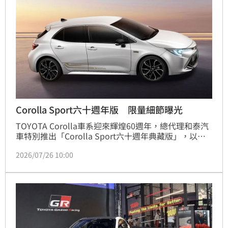
Corolla Sport六十週年版 限量細節曝光
TOYOTA Corolla車系迎來輝煌60週年，總代理和泰汽
車特別推出「Corolla Sport六十週年典藏版」，以紀
念此一經典里程碑。該車搭載2.0升Dynamic Force引
2026/07/26 10:00
擎，結合低重心車體與精準懸吊，延續其靈活熱血的操
控基因。外觀升級專屬「The 60th」銘板與車側拉
花，更顯獨特收藏價值。此外，全車系標配TSS 3.0智
動駕駛輔助系統，在享受駕馭樂趣的同時，全面守護行
車安全。目前該典藏版已正式進駐全台TOYOTA展示中
心，對於熱愛日系掀背車及追求紀念意義的消費者而
言，這款承載品牌一甲子歷史的限量力作，無疑是今年
度最值得入手的車壇焦點。