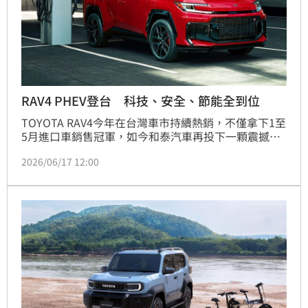
RAV4 PHEV登台 科技、安全、節能全到位
TOYOTA RAV4今年在台灣車市持續熱銷，不僅拿下1至
5月進口車銷售冠軍，如今和泰汽車再投下一顆震撼
彈，正式導入車系最強版本RAV4 PHEV插電式油電休
2026/06/17 12:00
旅。新車主打「長程油電、短程純電」雙重優勢，不僅
兼顧節能，更擁有媲美性能車的加速實力。