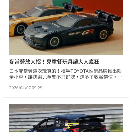
麥當勞放大招！兒童餐玩具讓大人瘋狂
日本麥當勞這次玩真的！攜手TOYOTA性能品牌推出限
量小車，讓快樂兒童餐不只好吃，還多了收藏價值。這
回聯名鎖定話題賽車GR GT3，消息一出立刻在車迷圈
2026/04/07 09:29
掀起討論。