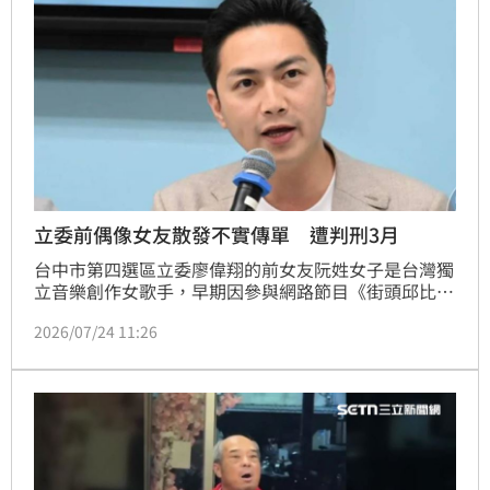
立委前偶像女友散發不實傳單 遭判刑3月
台中市第四選區立委廖偉翔的前女友阮姓女子是台灣獨
立音樂創作女歌手，早期因參與網路節目《街頭邱比
特》爆紅。去年她得悉公民團體正發起罷免活動，到廖
2026/07/24 11:26
的前服務處散發「偶像女友墮胎後就甩」等不實傳單，
並附上兩人的合照。台中地院今（24）日，依違反公職
人員選舉罷免法，判阮女3月，易科罰金要罰9萬元。