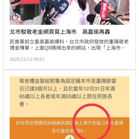
北市駁敬老金網頁寫上海市 高嘉瑜再轟
民進黨前立委高嘉瑜爆料，台北市政府發放的重陽敬老
禮金傳單，上面QR碼掃出來的網站，出現「上海市區
公所」字樣，質疑背後問題與統戰疑慮。台北市府社會
2025/11/13 09:01
局則回應「子虛烏有」、有心人士刻意為之。針對這樣
的說法，高嘉瑜不能接受今（13）日再度發聲，抨擊北
市府「傲慢的心態像極大全聯」。