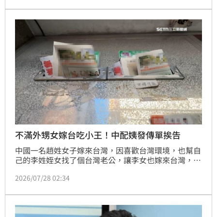
力討債。警方經長期蒐證，鎖定藏匿在雲林虎尾的主嫌
王男及許男等7人並發動搜索，當場查扣現金52萬餘
元、手機及討債文宣等證物。該集團運作僅半年獲利逾
500萬元，惡行重大。目前全案已依違反組織犯罪防制
條例、洗錢防制法、賭博及恐嚇等罪嫌移送花蓮地檢署
偵辦，成功遏止不法氣焰，並持續追查未結之千萬賭債
流向。
不滿外甥女嫁台吃小王！中配姨發傳單挨告
中國一名趙姓女子嫁來台灣，因喜歡台灣環境，也幫自
己的李姓姪女找了個台灣老公，讓李女也嫁來台灣，但
李女來台後疑似在外偷吃，趙女發現後勸阻無效，竟在
2026/07/28 02:34
社區大樓發傳單，痛罵姪女「偷人無數」。法院審理
後，依散布文字誹謗罪判趙女拘役50日。