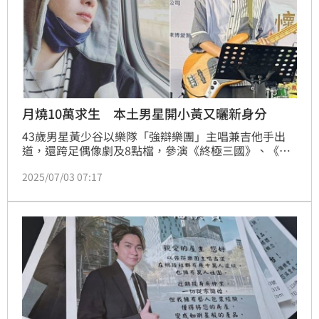
月燒10萬求生 本土男星開小黃又曬新身分
43歲男星黃少谷以樂隊「強辯樂團」主唱兼吉他手出
道，還跨足偶像劇及8點檔，參演《終極三國》、《天
之驕女》等熱門戲劇，不過他日前迎來演藝事業轉折，
2025/07/03 07:17
除了開計程車，更自曝斜槓當房仲，他最近也秀出印有
自己姓名及照片的傳單，期盼有需求的粉絲或民眾，可
以給他一個機會大展身手，「請多多指教。」