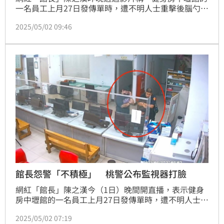
一名員工上月27日發傳單時，遭不明人士重擊後腦勺，
懷疑與「政治」因素有關，但他透露派出所員警卻以
2025/05/02 09:46
「可能找不到（犯人）」回應當事人，指控警方不積極
抓人。對此，國民黨桃園市議員詹江村今（2）日透
露，經過警方專案小組調閱監控影像，目前沒有發現館
長員工所說的情況。
館長怨警「不積極」 桃警公布監視器打臉
網紅「館長」陳之漢今（1日）晚間開直播，表示健身
房中壢館的一名員工上月27日發傳單時，遭不明人士重
擊後腦勺，懷疑與「政治」因素有關，但館長透露派出
2025/05/02 07:19
所員警卻以「可能找不到（犯人）」回應當事人。對