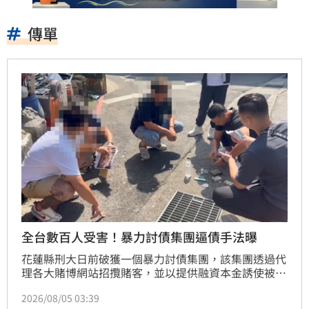
傳單
全台數百人受害！暴力討債集團逼債手法曝
花蓮縣刑大日前破獲一個暴力討債集團，該集團透過代
理各大賭博網站招攬賭客，並以提供融資本金誘使被害
人簽賭，全台數百人慘背數千萬賭債。集團不僅透過臉
2026/08/05 03:39
書社群攬客，更以張貼海報、大聲公廣播等手段進行暴