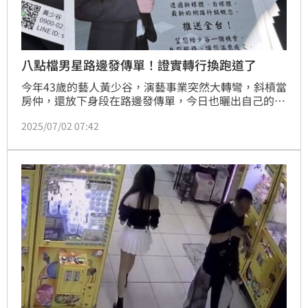
八點檔男星路邊發傳單！證實轉行換跑道了
今年43歲的藝人黃少谷，演藝事業突然大轉彎，斜槓當
房仲，還放下身段在路邊發傳單，今日也曬出自己的傳
單，上面誠懇著寫著簡介，也盼著有需求的粉絲或民
2025/07/02 07:42
眾，可以給他一個機會來服務。