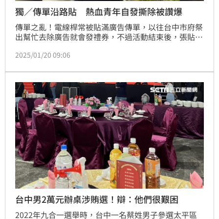
獨／傳單沿路貼 熱血青年自發撕除被讚爆
傳單之亂！電線桿常被貼滿廣告傳單，以往台中市府祭
出幫忙去除廣告就會發禮券，不過活動結束後，張貼亂
象再起，台中有位熱心青年和三五好友相揪一起撕傳
2025/01/20 09:06
單，短短2週，撕除的傳單總重超過20公斤，數量相當
驚人。
台中男2萬元辦桌涉賄選！辯：他們很艱困
2022年九合一選舉時，台中一名蔡姓男子參選太平區