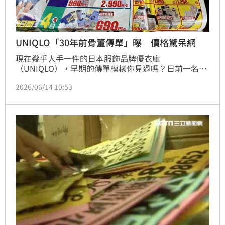
UNIQLO「30年前骨董傳單」曝 價格驚呆網
現在幾乎人手一件的日本服飾品牌優衣庫
（UNIQLO），早期的傳單模樣你見過嗎？日前一名日
本網友在Threads發文透露，自己意外發掘出一張「骨
2026/06/14 10:53
董級」的UNIQLO宣傳傳單。原PO推估這張傳單至少
有30年以上的歷史，充滿時代感的畫風與設計，立刻掀
起廣大網友的回憶殺。