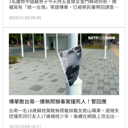
1名盧姓中國籍男子今天持五星旗至金門縣政府前，撒
播寫有「統一台灣」等語傳單，已被移民署帶回調查。
移民署金門專勤隊表示，如確認盧男有違入境許可活
2025/11/06 06:05
動，將依法驅逐出境。
傳單散台南⋯爆無照猴毒駕撞死人！警回應
台南一名18歲蘇姓駕駛無照載妹載友跑山飆車，過彎失
控撞死同行友人17歲楊姓少年，後續在網路上流出出事
前的飆車畫面，以及同行妹子拍攝瀕死照上傳社群，引
2025/10/09 10:17
起眾人撻伐；近日，蘇姓駕駛長相被印成傳單四處張