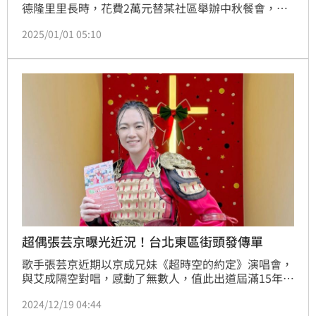
德隆里里長時，花費2萬元替某社區舉辦中秋餐會，且
高調在社區拉起紅布條，寫下「感謝里長侯選人蔡○○
2025/01/01 05:10
熱心贊助社區公共設施修復」，後續又出席餐會拉票。
台中地院審理後，認為蔡男違反罷免法，處1年10月徒
刑，經蔡男不斷上訴，台中高分院更一審改判蔡男1年1
月，併科100萬元罰金。全案還可上訴。
超偶張芸京曝光近況！台北東區街頭發傳單
歌手張芸京近期以京成兄妹《超時空的約定》演唱會，
與艾成隔空對唱，感動了無數人，值此出道屆滿15年之
際，她感謝粉絲家人的愛與關懷，將於12/21（六）出
2024/12/19 04:44
席「聖誕好事多 好家在耶穌」園遊會，今（19）日她