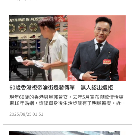
貼，除了散佈校園外，連市區公園也有，警方接獲通知
後，立即到場撤除，張貼者恐已違反妨害秘密罪，至於
蘇男是否毒駕，新化分局已採尿送驗，尚待調查結果出
爐。
60歲香港視帝淪街邊發傳單 無人認出遭拒
現年60歲的香港男星郭晉安，去年5月宣布與歐倩怡結
束18年婚姻，恢復單身後生活步調有了明顯轉變。近日
他為自家上市公司業務親自上街派發傳單，大批路人看
2025/08/25 01:51
到卻都認不出，不少人低頭快步閃避，讓這位三屆視帝
一度陷入尷尬場面。