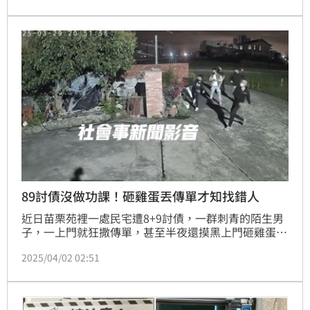
此，中壢分局晚間也公布派出所監視器，並且將雙方的
對話「原音重現」，還原事件經過。
89討債沒做功課！砸雞蛋丟傳單才知找錯人
近日苗栗苑裡一處民宅遭8+9討債，一群刺青的陌生男
子，一上門就狂撒傳單，甚至半夜還摸黑上門砸雞蛋。
屋主苦不堪言，直言說「根本不認識這群人」，屋主一
2025/04/02 02:51
看傳單，懷疑這群8+9根本找錯人討債，公布監視器請
他們「邁各來亂啊」，且一併報警處理。