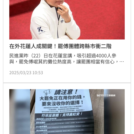
在外花蓮人成關鍵！罷傅團體跨縣市衝二階
民進黨昨（22）日在花蓮宣講，吸引超過4000人參
與，罷免傅崐萁的攤位熱度高，讓罷團相當有信心，下
階段也將全台遍地開花，跟全國罷團合作，讓外縣市花
2025/03/23 10:53
蓮人也可以連署。而現在就連在新北雙和，罷免藍委張
智倫跟林德福的傳單上面，傅崐萁的名字甚至比其他藍
委更顯眼，似乎「罷免傅崐萁」的效應已經外溢到全國
各地。