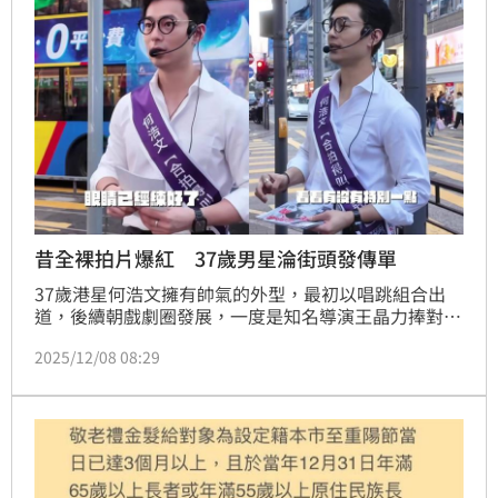
昔全裸拍片爆紅 37歲男星淪街頭發傳單
37歲港星何浩文擁有帥氣的外型，最初以唱跳組合出
道，後續朝戲劇圈發展，一度是知名導演王晶力捧對
象，更因為全裸上陣拍《鴨王》爆紅，不過近日何浩文
2025/12/08 08:29
上街頭發傳單，宣傳新單曲竟無人認出，反而是側拍影
片在網路上掀起大家關注。蔡佩伶報導