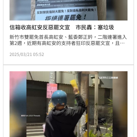
信箱收高虹安反惡罷文宣 市民轟：塞垃圾
新竹市雙罷免首長高虹安、藍委鄭正鈐，二階連署進入
第2週，近期有高虹安的支持者狂印反惡罷文宣，且塞
進竹市民信箱內，有市民看到這些反惡罷文宣，甚至有
2025/03/21 05:52
網友直呼是「塞垃圾」到信箱，對此新竹市民眾黨部尚
未作出回應。