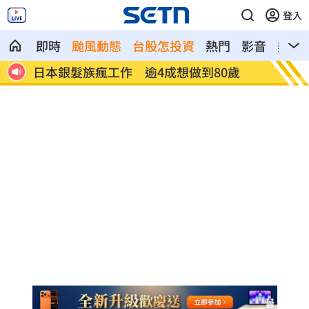
登入
即時
颱風動態
台股怎投資
熱門
影音
熱搜
歲
解散統促黨？他曝翁曉玲一招：恐白忙一
疫苗真
場
聲