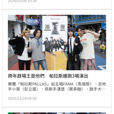
2026/03/06 10:34
嗆還恐嚇「就讓它流傳下去？彩印出來當傳單就很精彩
了，尤其鄰居跟同事」；事後顏男挨告，認罪積極和
解，獲原諒，審理後，法院依法判他緩刑2年，緩刑期
間付保護管束，提供80小時義務勞務，可上訴。
跨年趕場王是他們 帕拉斯連跑3場演出
樂團「帕拉斯PALLAS」由主唱FAMA（馬瑋辰）、吉他
手小葵（彭立逵）、貝斯手漢堡（葉承翰）、鼓手大寶
（魏浩宇）組成，日前推出首張創作專輯《下天堂 
2025/12/24 05:58
Falling Down to Heaven》。成軍1年迅速走紅的他
們，立刻以新人之姿強勢集滿北中南3場跨年舞台，紮
紮實實成為2026「跨年王」。