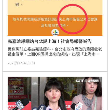
高嘉瑜爆網站台北變上海！社會局報警喊告
民進黨前立委高嘉瑜爆料，台北市政府發放的重陽敬老
禮金傳單，上面QR碼掃出來的網站，出現「上海市區
公所」字樣，質疑背後問題與統戰疑慮。對此，北市社
2025/11/14 05:31
會局表示，原因出在Chrome網站翻譯設定，「若為有
心人士刻意操作，深表遺憾與譴責」，目前已報警提
告，呼籲民眾勿散播謠言。