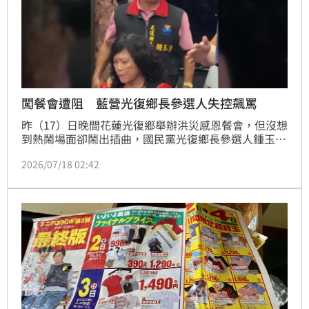
闖餐會遭阻 藍營光復鄉長參選人失控飆罵
昨（17）日晚間花蓮光復鄉舉辦洪災感恩餐會，但沒想
到熱鬧場面卻鬧出插曲，國民黨光復鄉長參選人鍾玉清
不顧工作人員勸阻，多次闖入會場發傳單，甚至情緒失
2026/07/18 02:42
控飆罵不雅字眼，更有人發現他身上還穿著印有縣府
LOGO的背心，畫面曝光引發大批網友罵聲一片，暗酸
官威好大。對此花蓮縣府表示一向秉持行政中立原則。