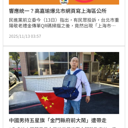
響應統一？高嘉瑜爆北市網頁寫上海區公所
民進黨前立委今（13日）指出，有民眾投訴，台北市重
陽敬老禮金傳單QR碼掃描之後，竟然出現「上海市區
公所」的字樣，不禁質疑，雙城論壇還沒辦台北市竟已
2025/11/13 03:57
變成上海市？難道是響應中國國家主席習近平的「共進
統一」嗎？
中國男持五星旗「金門縣府前大鬧」遭帶走