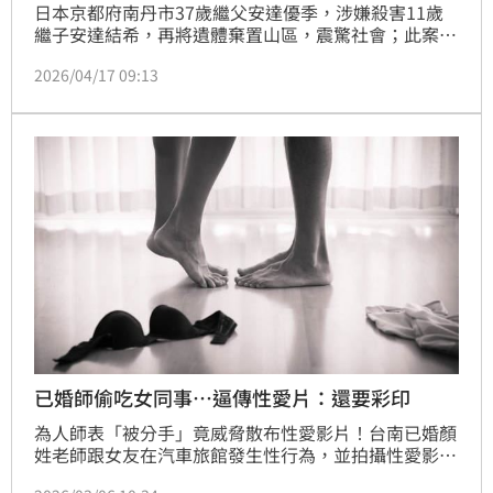
日本京都府南丹市37歲繼父安達優季，涉嫌殺害11歲
繼子安達結希，再將遺體棄置山區，震驚社會；此案曝
光後，陸續有人揭露嫌犯惡行；有商家指出，案發後，
2026/04/17 09:13
他曾製作「尋人啟事」的傳單，跟著疑似妻子的女子到
附近發送找人，事後凶手身分曝光，事前的這個舉動，
令人不寒而慄，更讓外界撻伐，應該處以極刑。
已婚師偷吃女同事…逼傳性愛片：還要彩印
為人師表「被分手」竟威脅散布性愛影片！台南已婚顏
姓老師跟女友在汽車旅館發生性行為，並拍攝性愛影
片，事後女方提分手，竟揚言散播公布性愛影片，還怒