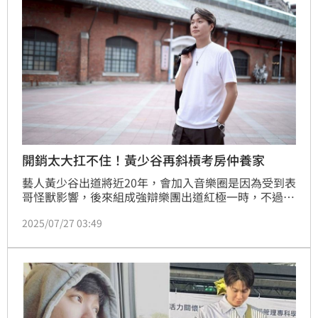
開銷太大扛不住！黃少谷再斜槓考房仲養家
藝人黃少谷出道將近20年，會加入音樂圈是因為受到表
哥怪獸影響，後來組成強辯樂團出道紅極一時，不過演
藝之路有起有落，發文感嘆「演藝圈沒有我的工作」。
2025/07/27 03:49
現職擔任計程車司機載客的他，今年又宣布斜槓新的房
仲身分，並且接受《三立新聞網》專訪，分享他的「多
槓人生」。趙浩雲