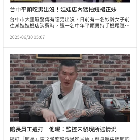
台中平頭噁男出沒！娃娃店內猛拍短裙正妹
台中市大里區驚傳有噁男出沒，日前有一名妙齡女子前
往某娃娃機店消費時，遭一名中年平頭男持手機尾隨猛
拍，女子發現後上前反應，沒想到男子竟矢口否認，最
2025/06/30 05:07
終只好向警方報案。事後被害人的姊姊網路公開男子行
為，又指出還有2名女性友人也曾遭騷擾，甚至噁男還
將其中一名女子的照片印出當傳單發放，令人傻眼。對
此警方表示，正進一步追查平頭男身分以釐清案情。
館長員工遭打 他曝：監控未發現所述情況
網紅「館長」陳之漢昨晚透過影片稱，健身房中壢館的