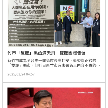
竹市「反罷」黑函滿天飛 雙罷團體告發
新竹市成為全台唯一罷免市長高虹安、藍委鄭正鈐的
「雙罷」縣市。但近日新竹市有未署名且內容不實的黑
函被塞信箱，聲稱「大罷免正在用你的錢，要來沒收你
2025/03/24 04:57
的選擇！」「雙罷」領銜人戴振博認為傳單內容製造謠
言、企圖反罷免，高虹安雖未署名但難脫幕後指使之
嫌，今（24日）新竹地檢署告發散佈黑函行為，請檢察
官循線追查黑函來源及散佈管道予以查扣，並調查資金
來源。