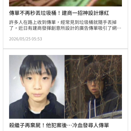
傳單不再秒丟垃圾桶！建商一招神設計爆紅
許多人在路上收到傳單，經常見到垃圾桶就隨手丟掉
了，近日有建商發揮創意所設計的廣告傳單吸引了網友
熱烈討論，傳單上的創意吸引了128萬人朝聖，10萬人
2026/05/25 05:53
按讚，網友們直呼這真的是行銷天才。
殺繼子再棄屍！他犯案後…冷血發尋人傳單