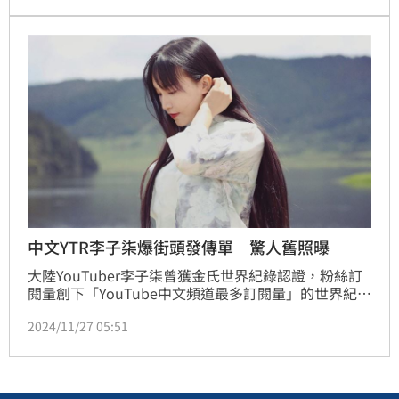
更化身花木蘭，頂著天寒地凍，在台北路邊發傳單，希
望本周六大家一起來園遊會過冬至吃湯圓，並一起預先
慶祝聖誕節。
中文YTR李子柒爆街頭發傳單 驚人舊照曝
大陸YouTuber李子柒曾獲金氏世界紀錄認證，粉絲訂
閱量創下「YouTube中文頻道最多訂閱量」的世界紀
錄，但她的頻道卻從2021年7月不再更新。直到12日，
2024/11/27 05:51
隔了3年李子柒先後在微博跟YouTube上傳新片，24小
時內發了3部影片，讓粉絲超驚喜。而她近日網友翻出
多年前打工舊照，當時她化濃妝、身穿白色蕾絲裙、黑
絲襪在街頭當DJ，和現在清新樸實模樣相差很大。蔡